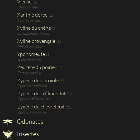
Vieillie
(5)
Idaea seriata
Xanthie dorée
(1)
Xanthia aurago
Xyline du chêne
(4)
Lithophane ornitopus
Xyline provençale
(1)
Mniotype solieri
Yponomeute
(1)
Yponemeuta sp
Zeuzère du poirier
(1)
Zeuzera pyrina
Zygène de Carniole
(2)
Zygaena carniolica
Zygène de la filipendule
(17)
Zygaena filipendulae
Zygène du chèvrefeuille
(2)
Zygaena ionicerae
Odonates
Insectes