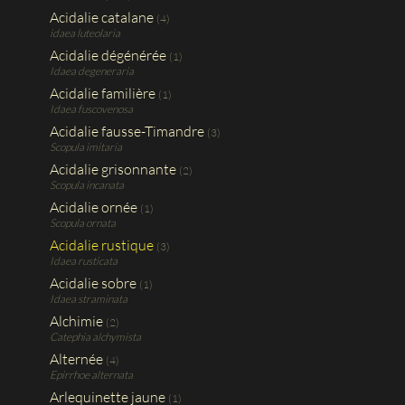
Acidalie catalane
(4)
idaea luteolaria
Acidalie dégénérée
(1)
Idaea degeneraria
Acidalie familière
(1)
Idaea fuscovenosa
Acidalie fausse-Timandre
(3)
Scopula imitaria
Acidalie grisonnante
(2)
Scopula incanata
Acidalie ornée
(1)
Scopula ornata
Acidalie rustique
(3)
Idaea rusticata
Acidalie sobre
(1)
Idaea straminata
Alchimie
(2)
Catephia alchymista
Alternée
(4)
Epirrhoe alternata
Arlequinette jaune
(1)