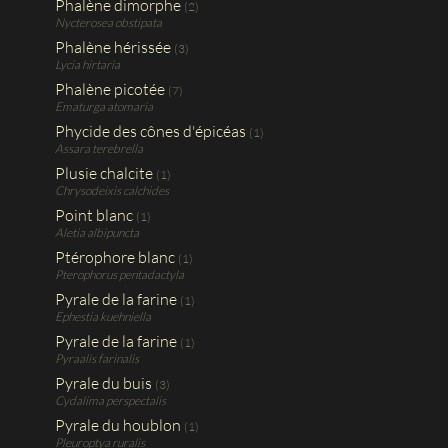
Phalène dimorphe
(2)
Nycterosea obstipata
Phalène hérissée
(3)
Lycia hirtaria
Phalène picotée
(7)
Ematurga atomaria
Phycide des cônes d'épicéas
(1)
Assara terebrella
Plusie chalcite
(1)
Chrysodeixis calchides
Point blanc
(1)
Aletia albipuncta
Ptérophore blanc
(1)
Pterophorus pentadactyla
Pyrale de la farine
(1)
Ephestia kuehniella
Pyrale de la farine
(1)
Pyraalis farinalis
Pyrale du buis
(3)
Cydalima perspectalis
Pyrale du houblon
(1)
Pleuroptya ruralis