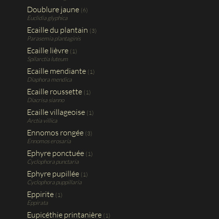
Doublure jaune
(6)
Euclidia glyphica
Ecaille du plantain
(3)
Parasemia plantaginis
Ecaille lièvre
(1)
Spilarctia luteum
Ecaille mendiante
(1)
Diaphora mendica
Ecaille roussette
(1)
Diacrisa sianno
Ecaille villageoise
(1)
Arctia villica
Ennomos rongée
(3)
Ennomos erosaria
Ephyre ponctuée
(1)
Cyclophora punctaria
Ephyre pupillée
(1)
Cyclophora puppillaria
Eppirite
(1)
Eppirata
Eupicéthie printanière
(1)