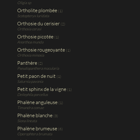
Oligia sp
Ortholite plombée
(1)
Scotopteryx luridata
Orthosie du cerisier
(2)
Orthosia cerasi
Orthosie picotée
(1)
Anorthoa munda
Orthosie rougeoyante
(1)
Orthosia minosia
Panthère
(2)
Pseudopanthera macularia
Petit paon de nuit
(1)
Saturnia pavonia
Petit sphinx de la vigne
(1)
Deilephila porcellus
Phalène anguleuse
(1)
Timandra comae
Phalène blanche
(3)
Siona lineata
Phalène brumeuse
(6)
Operophtera brumata