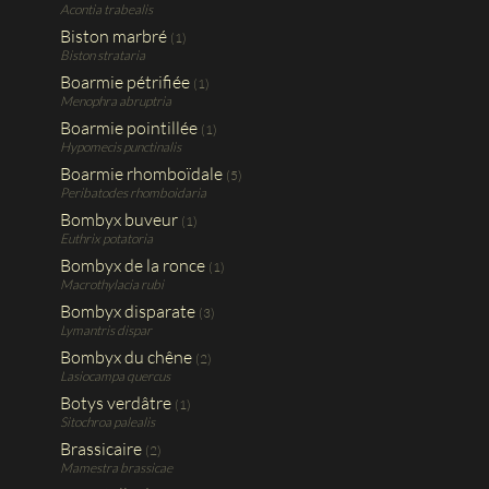
Acontia trabealis
Biston marbré
(1)
Biston strataria
Boarmie pétrifiée
(1)
Menophra abruptria
Boarmie pointillée
(1)
Hypomecis punctinalis
Boarmie rhomboïdale
(5)
Peribatodes rhomboidaria
Bombyx buveur
(1)
Euthrix potatoria
Bombyx de la ronce
(1)
Macrothylacia rubi
Bombyx disparate
(3)
Lymantris dispar
Bombyx du chêne
(2)
Lasiocampa quercus
Botys verdâtre
(1)
Sitochroa palealis
Brassicaire
(2)
Mamestra brassicae