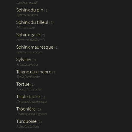
Laothoe populi
Sphinx du pin
(1)
Sphinx pinastri
Sphinx du tilleul
(5)
Mimas tiliae
Sphinx gazé
(2)
Hemaris fuciformis
Sphinx mauresque
(1)
Sphinx maurorum
Sylvine
(2)
Triodia sylvina
Teigne du cinabre
(1)
Tyria jacobaeae
Tortue
(1)
Apoda limacodes
Triple tache
(1)
Drymonia dodonaea
Tröenière
(1)
Craniophora lugustri
Turquoise
(1)
Adscita statices