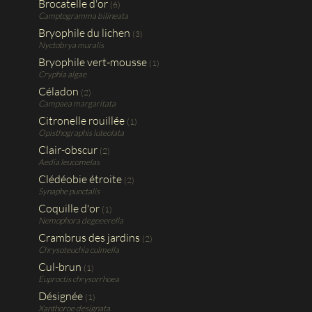
Brocatelle d'or
(6)
Camptogramma bilineata
Bryophile du lichen
(3)
Nyctobrya muralis
Bryophile vert-mousse
(1)
Cryphia algae
Céladon
(2)
Campaea margaritata
Citronelle rouillée
(1)
Opisthographis luteolata
Clair-obscur
(2)
Aedia leucomelas
Clédéobie étroite
(2)
Synaphe punctalis
Coquille d'or
(1)
Nemophora degeeerella
Crambrus des jardins
(2)
Chrysoteuchia culmella
Cul-brun
(1)
Euproctis chrysorrhoea
Désignée
(1)
Xanthoroe designata