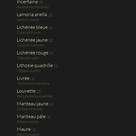
Incertaine
(5)
Xanthorhoe fluctuata
Lamoria anella
(1)
Lamoria anella
Lichénée bleue
(1)
Catacola fraxini
Lichénée jaune
(1)
Catacola fulminea
Lichénée rouge
(2)
Catacola nupta
Lithosie quadrille
(2)
Lithosia quadra
Livrée
(1)
Malacosoma neustria
Louvette
(2)
Korscheltellus lupulinus
Manteau jaune
(1)
Eilema sororcula
Manteau pâle
(1)
Eilema caniola
Maure
(1)
Mormo maura