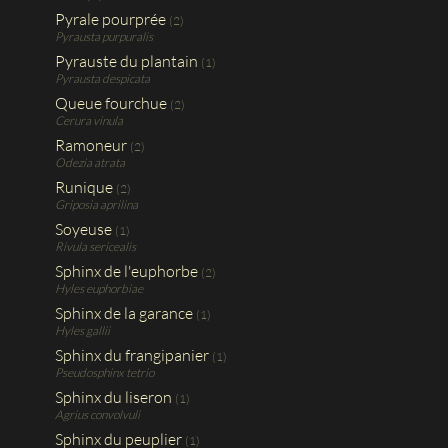
Pyrale pourprée
(2)
Pyrausta purpuralis
Pyrauste du plantain
(1)
Pyrausta despicata
Queue fourchue
(2)
Cerura vinula
Ramoneur
(2)
Odezia atrata
Runique
(2)
Griposia aprilina
Soyeuse
(1)
Rivula sericealis
Sphinx de l'euphorbe
(2)
Hyles euphorbiae
Sphinx de la garance
(1)
Hyles gallii
Sphinx du frangipanier
(1)
Pseudosphinx tetrio
Sphinx du liseron
(1)
Agrius convolvuli
Sphinx du peuplier
(1)