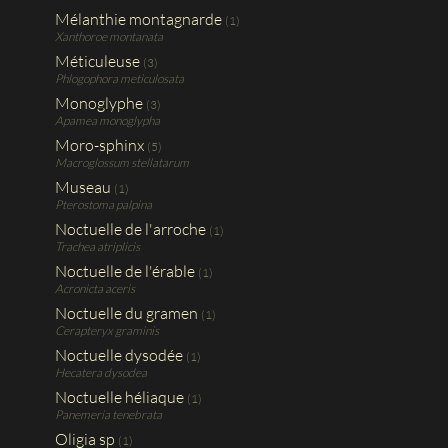
Mélanthie montagnarde
(1)
Xanthoroe montanata
Méticuleuse
(3)
Phlogophora meticulosata
Monoglyphe
(3)
Apamea monoglypha
Moro-sphinx
(5)
Macroglossum stellatarum
Museau
(1)
Pterostoma palpina
Noctuelle de l'arroche
(1)
Trachea atriplicis
Noctuelle de l'érable
(1)
Acronicta aceris
Noctuelle du gramen
(1)
Cerapteryx graminis
Noctuelle dysodée
(1)
Hecatera dysodea
Noctuelle héliaque
(1)
Panemeria tenebrata
Oligia sp
(1)