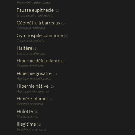
Eupicethia abbraviata
Fausse eupithécie
(1)
Gymnoscelis rufifasciata
Géomètre à barreaux
(3)
Chiasmia clathrata
Gymnospile commune
(3)
Tephronia sepiaria
Haltère
(1)
Lobofora halterata
Hibernie défeuillante
(2)
Erannis defoliaria
Hibernie grisâtre
(1)
Agriopis leucophaearia
Hibernie hâtive
(2)
Agrioopis marginaria
Himère-plume
(3)
Colotois pennaria
Hulotte
(3)
Noctua comes
Illégitime
(1)
Boudinotiana notha