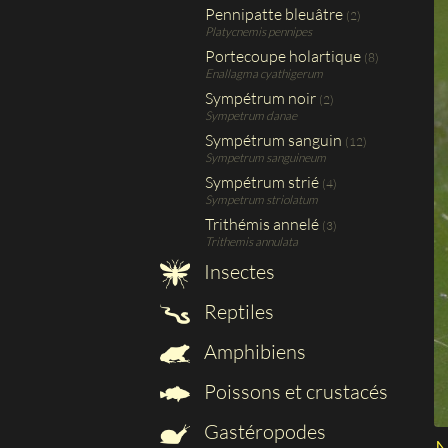
Pennipatte bleuâtre
(2)
Platycnemis pennipes
Portecoupe holartique
(8)
Enallagma cyathigerum
Sympétrum noir
(2)
Sympetrum danae
Sympétrum sanguin
(12)
Sympetrum sanguineum
Sympétrum strié
(4)
Sympetrum striolatum
Trithémis annelé
(3)
Trithemis annulata
Insectes
Reptiles
Amphibiens
Poissons et crustacés
Gastéropodes