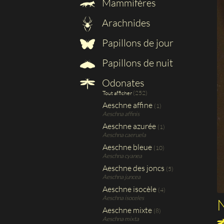
Mammifères
Arachnides
Papillons de jour
Papillons de nuit
Odonates
(252)
Tout afficher
Aeschne affine
(1)
Aeschna affinis
Aeschne azurée
(1)
Aeschna caeruela
Aeschne bleue
(10)
Aeschna cyanea
Aeschne des joncs
(5)
Aeschna juncea
Aeschne isocèle
(4)
Aeschna isoceles
N
Aeschne mixte
(8)
Aeschna mixta