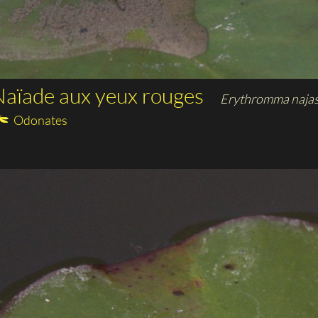
aïade aux yeux rouges
Erythromma naja
Odonates