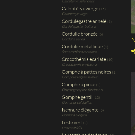
Calopteryx splendens
Caloptéryx vierge
(15)
Calopteryx virgo
Cordulégastre annelé
(1)
Cordulegaster boltonii
Cordulie bronzée
(6)
N
Cordulia aenea
Cordulie métallique
(1)
Somatochlora metallica
Crocothémis écarlate
(10)
Crocothemis erytheara
Gomphe à pattes noires
(1)
Gomphus vulgatissimus
Gomphe à pince
(2)
Onychogomphus forcipatus
Gomphe gentil
(12)
Gomphus pulchellus
Ischnure élégante
(5)
Ischnura elegans
Leste vert
(2)
Lestes viridis