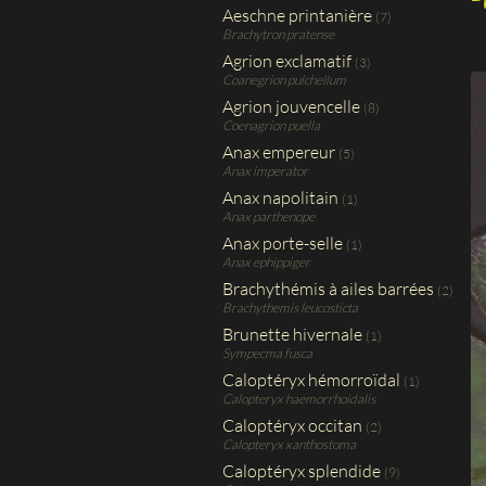
Aeschne printanière
(7)
Brachytron pratense
Agrion exclamatif
(3)
Coanegrion pulchellum
Agrion jouvencelle
(8)
Coenagrion puella
Anax empereur
(5)
Anax imperator
Anax napolitain
(1)
Anax parthenope
Anax porte-selle
(1)
Anax ephippiger
Brachythémis à ailes barrées
(2)
Brachythemis leucosticta
Brunette hivernale
(1)
Sympecma fusca
Caloptéryx hémorroïdal
(1)
Calopteryx haemorrhoidalis
Caloptéryx occitan
(2)
Calopteryx xanthostoma
Caloptéryx splendide
(9)