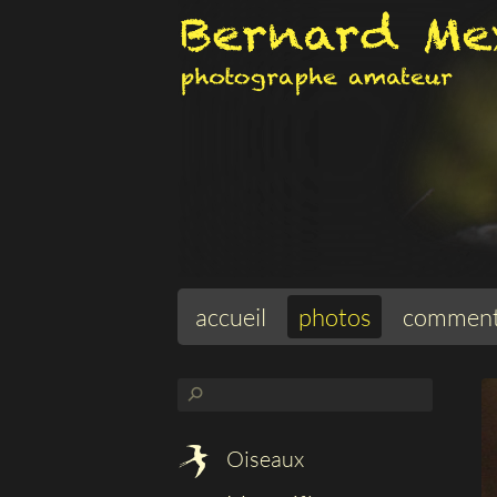
accueil
photos
comment
⚲
Oiseaux