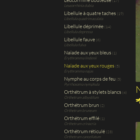
Leucorrhine douteuse
(17)
Leucorrhinia dubia
Libellule à quatre taches
(19)
Libellula quadrimaculata
Libellule déprimée
(14)
Libellula depressa
Libellule fauve
(6)
Libellula fulva
Naïade aux yeux bleus
(1)
Erythromma lindenii
Naïade aux yeux rouges
(5)
Erythromma najas
Nymphe au corps de feu
(5)
Pyrrhosoma nymphula
N
Orthétrum à stylets blancs
(4)
Orthetrum albystilum
Orthétrum brun
(2)
Orthetrum bruneum
Orthétrum effilé
(1)
Orthetrum crinacria
Orthétrum réticulé
(23)
Orthetrum cancellatum