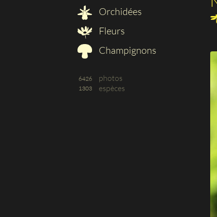
N
Orchidées
Fleurs
Champignons
photos
6426
espèces
1303