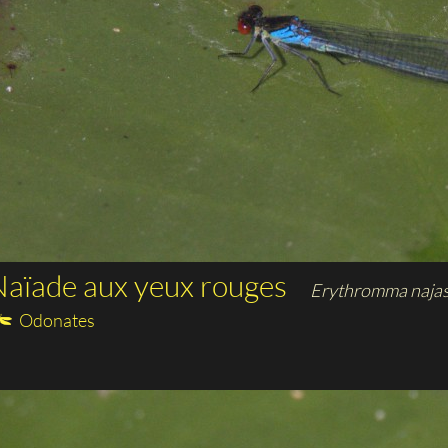
aïade aux yeux rouges
Erythromma naja
Odonates