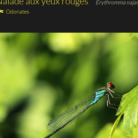
aïade aux yeux rouges
Erythromma naja
Odonates