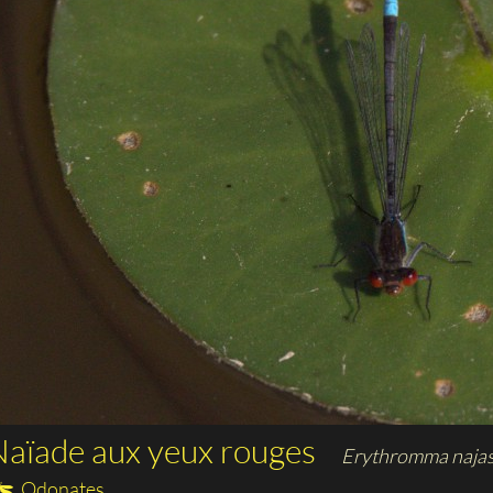
aïade aux yeux rouges
Erythromma naja
Odonates