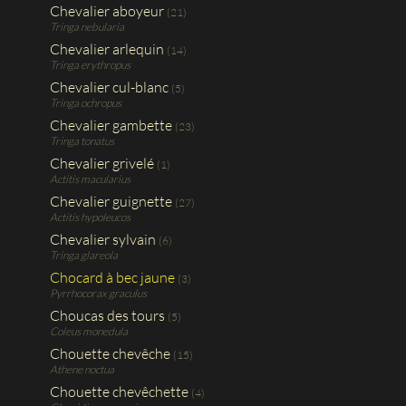
Chevalier aboyeur
(21)
Tringa nebularia
Chevalier arlequin
(14)
Tringa erythropus
Chevalier cul-blanc
(5)
Tringa ochropus
Chevalier gambette
(23)
Tringa tonatus
Chevalier grivelé
(1)
Actitis macularius
Chevalier guignette
(27)
Actitis hypoleucos
Chevalier sylvain
(6)
Tringa glareola
Chocard à bec jaune
(3)
Pyrrhocorax graculus
Choucas des tours
(5)
Coleus monedula
Chouette chevêche
(15)
Athene noctua
Chouette chevêchette
(4)