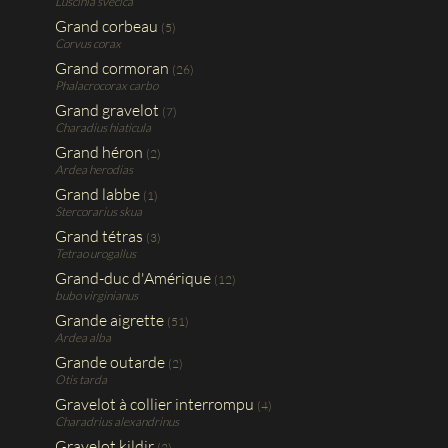
Luscinia svecica
Grand corbeau
(5)
Corvus corax
Grand cormoran
(26)
Phalacrocorax carbo
Grand gravelot
(7)
Charadius hiaticula
Grand héron
(2)
Ardea herodias
Grand labbe
(1)
Stercorarius skua
Grand tétras
(3)
Tetrao urogallus
Grand-duc d'Amérique
(12)
bubo virginianus
Grande aigrette
(51)
Ardea alba
Grande outarde
(2)
Otis tarda
Gravelot à collier interrompu
(4)
Charadrius alexandrinus
Gravelot kildir
(2)