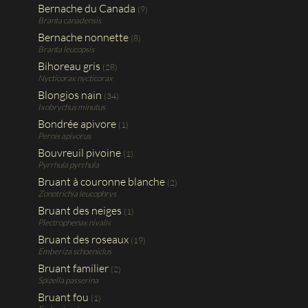
Bernache du Canada
(9)
Branta canadensis
Bernache nonnette
(8)
Branta leucopsis
Bihoreau gris
(28)
Nycticorax nycticorax
Blongios nain
(34)
Ixobrychus minutus
Bondrée apivore
(1)
Pernis apivorus
Bouvreuil pivoine
(1)
Pyrrhula pyrrhula
Bruant à couronne blanche
(2)
Zonotrichia leucophrys
Bruant des neiges
(1)
Plectrophenax nivalis
Bruant des roseaux
(19)
Emberiza schoeniclus
Bruant familier
(2)
Spizella passerina
Bruant fou
(1)