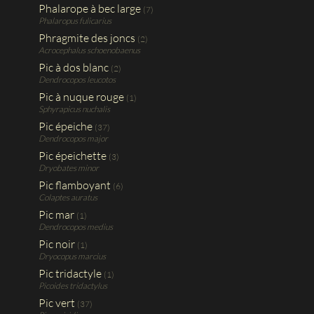
Phalarope à bec large
(7)
Phalaropus fulicarius
Phragmite des joncs
(2)
Acrocephalus schoenobaenus
Pic à dos blanc
(2)
Dendrocopos leucotos
Pic à nuque rouge
(1)
Sphyrapicus nuchalis
Pic épeiche
(37)
Dendrocopos major
Pic épeichette
(3)
Dryobates minor
Pic flamboyant
(6)
Colaptes auratus
Pic mar
(1)
Dendrocopos medius
Pic noir
(1)
Dryocopus marcius
Pic tridactyle
(1)
Picoides tridactylus
Pic vert
(37)