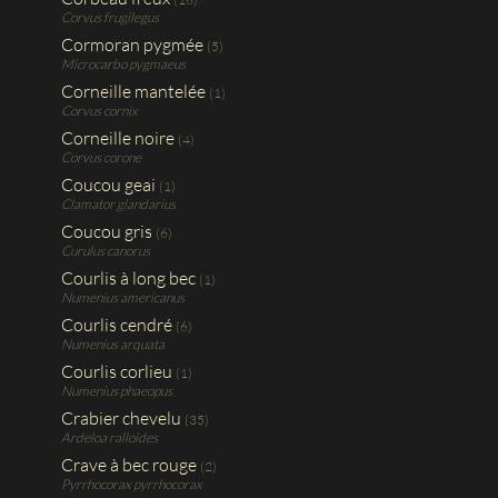
Corvus frugilegus
Cormoran pygmée
(5)
Microcarbo pygmaeus
Corneille mantelée
(1)
Corvus cornix
Corneille noire
(4)
Corvus corone
Coucou geai
(1)
Clamator glandarius
Coucou gris
(6)
Curulus canorus
Courlis à long bec
(1)
Numenius americanus
Courlis cendré
(6)
Numenius arquata
Courlis corlieu
(1)
Numenius phaeopus
Crabier chevelu
(35)
Ardeloa ralloides
Crave à bec rouge
(2)
Pyrrhocorax pyrrhocorax