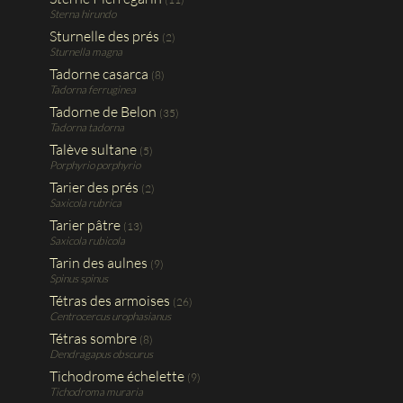
Sterna hirundo
Sturnelle des prés
(2)
Sturnella magna
Tadorne casarca
(8)
Tadorna ferruginea
Tadorne de Belon
(35)
Tadorna tadorna
Talève sultane
(5)
Porphyrio porphyrio
Tarier des prés
(2)
Saxicola rubrica
Tarier pâtre
(13)
Saxicola rubicola
Tarin des aulnes
(9)
Spinus spinus
Tétras des armoises
(26)
Centrocercus urophasianus
Tétras sombre
(8)
Dendragapus obscurus
Tichodrome échelette
(9)
Tichodroma muraria