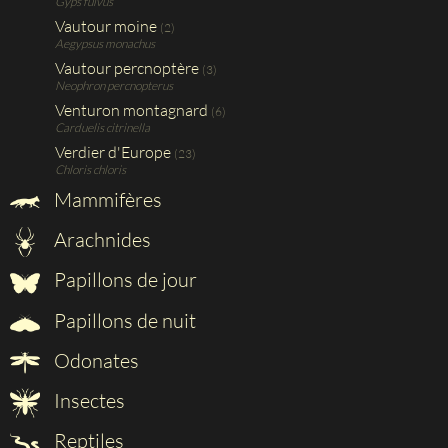
Gyps fulvus
Vautour moine
(2)
Aegypsus monachus
Vautour percnoptère
(3)
Neophron percnopterus
Venturon montagnard
(6)
Carduelis citrinella
Verdier d'Europe
(23)
Chloris chloris
Mammifères
Arachnides
Papillons de jour
Papillons de nuit
Odonates
Insectes
Reptiles