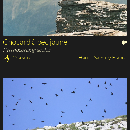
Chocard à bec jaune
Pyrrhocorax graculus
Oiseaux
Haute-Savoie / France