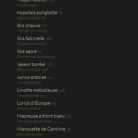
Upupa epops
Hypolaïs poliglotte
(9)
Hypolais poliglotta
ibis chauve
(1)
Geronticus eremita
Ibis falcinelle
(33)
Plegadis falcinellus
Ibis sacré
(1)
Threskiornis aethiopicus
Jaseur boréal
(13)
Bombycilla garrulus
Junco ardoisé
(4)
Junco Hyemalis
Linotte mélodieuse
(18)
Linaria cannabina
Loriot d'Europe
(8)
Oriolus oriolus
Macreuse à front blanc
(5)
Melanitta perspicillata
Marouette de Caroline
(2)
Porzana carolina