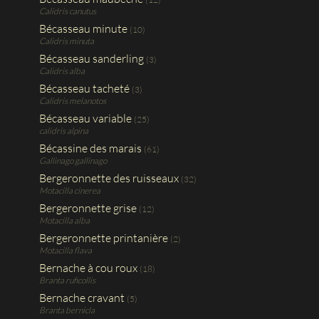
Calidris canutus
Bécasseau minute
(10)
Calidris minuta
Bécasseau sanderling
(3)
Calidris alba
Bécasseau tacheté
(3)
Calidris melanotos
Bécasseau variable
(25)
calidris alpina
Bécassine des marais
(61)
Gallinago gallinago
Bergeronnette des ruisseaux
(32)
Motacilla cinerea
Bergeronnette grise
(12)
Motacilla alba
Bergeronnette printanière
(2)
Motacilla flava
Bernache à cou roux
(18)
Branta ruficollis
Bernache cravant
(5)
Branta bernicla