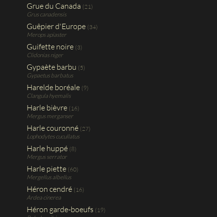
Grue du Canada
(21)
Grus canadensis
Guêpier d'Europe
(34)
Merops apiaster
Guifette noire
(3)
Clidonias niger
Gypaète barbu
(5)
Gypaetus barbatus
Harelde boréale
(9)
Clangula hyemalis
Harle bièvre
(16)
Mergus merganser
Harle couronné
(27)
Lophodytes cucullatus
Harle huppé
(8)
Mergus serrator
Harle piette
(60)
Mergellus albellus
Héron cendré
(16)
Ardea cinerea
Héron garde-boeufs
(19)