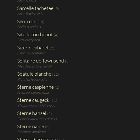
Anas crecca
Sarcelle tachetée
(5)
Anas flavirostris
Serin cini
(13)
Serinus serinus
Sitelle torchepot
(4)
Sitta europaea
Sizerin cabaret
(2)
Cardualis cabaret
Solitaire de Townsend
(3)
Myadestes townsendi
Spatule blanche
(21)
Platalea leucorodia
Sterne caspienne
(1)
Hydroprogne caspia
Sterne caugeck
(11)
Thalaseuss sandvicensis
Sterne hansel
(2)
Gelochelidon macrotarsa
Sterne naine
(3)
Sternuna albifrons
Sterne Pierregarin
(11)