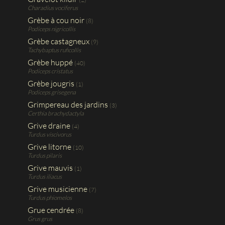
Charadius vociferus
Grèbe à cou noir
(8)
Podiceps nigricollis
Grèbe castagneux
(9)
Tachybaptus ruficollis
Grèbe huppé
(40)
Podiceps cristatus
Grèbe jougris
(1)
Podiceps grisegena
Grimpereau des jardins
(3)
Certhia brachydactyla
Grive draine
(4)
Turdus viscivorus
Grive litorne
(10)
Turdus pilaris
Grive mauvis
(1)
Turdus iliacus
Grive musicienne
(7)
Turdus phiomelos
Grue cendrée
(8)
Grus grus