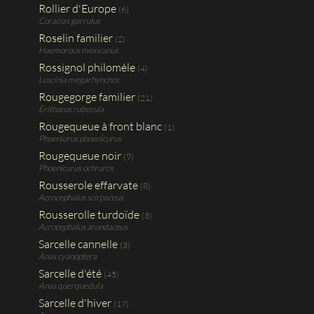
Rollier d'Europe
(6)
Coracias garrulus
Roselin familier
(2)
Haemorous mexicanus
Rossignol philomèle
(4)
Luscinia megarhynchos
Rougegorge familier
(21)
Erithacus rubecula
Rougequeue à front blanc
(1)
Phoeniurus phoenicurus
Rougequeue noir
(9)
Phoenicurus ochruros
Rousserole effarvate
(8)
Acrocephalus scirpaceus
Rousserolle turdoïde
(3)
Acrocephalus arundaceus
Sarcelle cannelle
(3)
Anas cyanoptera
Sarcelle d'été
(45)
Anas querquedula
Sarcelle d'hiver
(17)