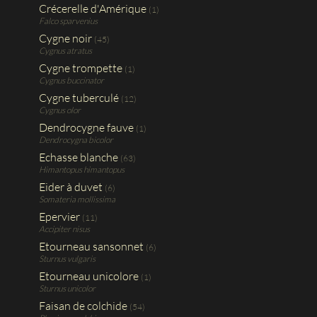
Crécerelle d'Amérique
(1)
Falco sparvenius
Cygne noir
(45)
Cygnus atratus
Cygne trompette
(1)
Cygnus buccinator
Cygne tuberculé
(12)
Cygnus olor
Dendrocygne fauve
(1)
Dendrocygna bicolor
Echasse blanche
(63)
Himantopus himantopus
Eider à duvet
(6)
Somateria mollissima
Epervier
(11)
Accipiter nisus
Etourneau sansonnet
(6)
Sturnus vulgaris
Etourneau unicolore
(1)
Sturnus unicolor
Faisan de colchide
(54)