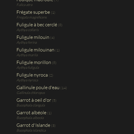
Fulica atra
Frégate superbe
(1)
Fregata magnificens
Fuligule à bec cerclé
(8)
Aythya collaris
Fuligule milouin
(4)
Aythya ferina
Fuligule milouinan
(1)
Aythya marila
Fuligule morillon
(8)
Aythya fuligula
Fuligule nyroca
(2)
Aythya nyroca
Gallinule poule d'eau
(14)
Gallinula chloropus
Garrot à oeil d'or
(5)
Bucephala clangula
Garrot albéole
(1)
Bucephala albeola
Garrot d'Islande
(3)
Bucephala islandica