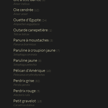
Anser indicus
Oie cendrée
(12)
Anser anser
Ouette d'Egypte
(24)
Alopochen aegyptacia
Outarde canepetière
(1)
Tetrax tetrax
Panure à moustaches
(3)
Panurus biarmicus
Paruline à croupion jaune
(7)
Setophaga coronata
Paruline jaune
(3)
Setophaga petechia
Pélican d'Amérique
(10)
Pelecanus erythrohynchos
Perdrix grise
(32)
Perdix perdix
Perdrix rouge
(5)
Alectoris rufa
Petit gravelot
(13)
Caradrius dubius