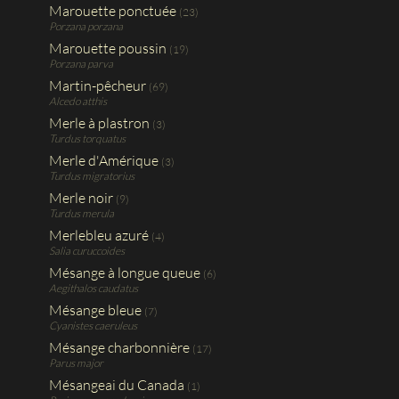
Marouette ponctuée
(23)
Porzana porzana
Marouette poussin
(19)
Porzana parva
Martin-pêcheur
(69)
Alcedo atthis
Merle à plastron
(3)
Turdus torquatus
Merle d'Amérique
(3)
Turdus migratorius
Merle noir
(9)
Turdus merula
Merlebleu azuré
(4)
Salia curuccoides
Mésange à longue queue
(6)
Aegithalos caudatus
Mésange bleue
(7)
Cyanistes caeruleus
Mésange charbonnière
(17)
Parus major
Mésangeai du Canada
(1)