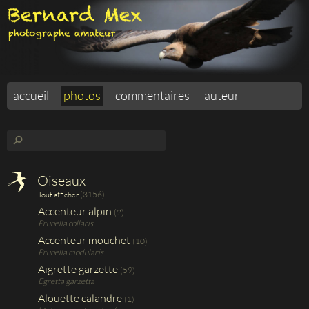
accueil
photos
commentaires
auteur
⚲
Oiseaux
(3156)
Tout afficher
Accenteur alpin
(2)
Prunella collaris
Accenteur mouchet
(10)
Prunella modularis
Aigrette garzette
(59)
Egretta garzetta
Alouette calandre
(1)