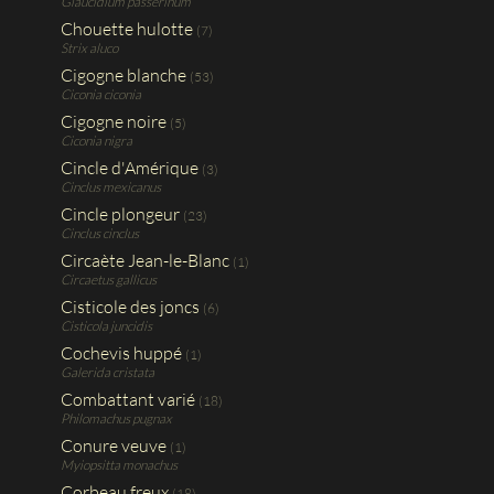
Glaucidium passerinum
Chouette hulotte
(7)
Strix aluco
Cigogne blanche
(53)
Ciconia ciconia
Cigogne noire
(5)
Ciconia nigra
Cincle d'Amérique
(3)
Cinclus mexicanus
Cincle plongeur
(23)
Cinclus cinclus
Circaète Jean-le-Blanc
(1)
Circaetus gallicus
Cisticole des joncs
(6)
Cisticola juncidis
Cochevis huppé
(1)
Galerida cristata
Combattant varié
(18)
Philomachus pugnax
Conure veuve
(1)
Myiopsitta monachus
Corbeau freux
(18)