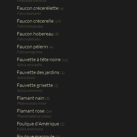
Phasianus colchicus
Faucon crécerélette
(4)
Falco naumanni
Faucon crécerelle
(19)
Falco tinnunculus
Faucon hobereau
(8)
Falco subbuteo
Faucon pèlerin
(4)
Falco peregrinus
Fauvette à tête noire
(11)
Sylvia atricapilla
Fauvette des jardins
(1)
Sylvia borin
Fauvette grisette
(2)
Sylvia communis
Flamant nain
(3)
Phoeniconais minor
Flamant rose
(24)
Phoenicopterus roseus
Foulque d'Amérique
(2)
Fulica americana
Foulque macroule
(9)