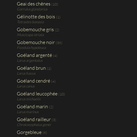
Geai des chênes
(10)
Garrulus glandarius
Gélinotte des bois
(1)
Tetrastes bonasia
Gobemouche gris
(2)
Muscicapa striata
Gobemouche noir
(36)
Ficedula hypoleuca
Goéland argenté
(4)
Larus argentatus
Goéland brun
(1)
Larus fuscus
Goéland cendré
(4)
Larus canus
Goéland leucophée
(10)
Larus michaelis
Goéland marin
(2)
Larus marinus
Goéland railleur
(3)
Chroicocephalus genei
Gorgebleue
(6)