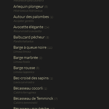
Melanocorypha calandra
Arlequin plongeur
(8)
Histrionicus histrionicus
Autour des palombes
(1)
Accipiter gentilis
Avocette élégante
(24)
Recurvirostra avosetta
Balbuzard pêcheur
(3)
Pandio haliaetus
Barge à queue noire
(11)
Limosa limosa
Barge marbrée
(2)
Limosa feoda
Barge rousse
(8)
Limosa lapponica
Bec-croisé des sapins
(1)
Loxia curvirostra
Bécasseau cocorli
(1)
Caldris ferruginea
Bécasseau de Temminck
(7)
Calidris temminckii
Bécasseau maubèche
(12)