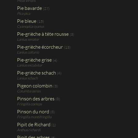
Picus viridis
Pie bavarde
(27)
Pica pica
Pie bleue
(15)
Cyanopica cyanus
Pie-grièche à tête rousse
(3)
Lanius senator
Pie-grièche écorcheur
(13)
Lanius collurio
Pie-grièche grise
(4)
Lanius excubitor
Pie-grièche schach
(6)
Lanius schach
Pigeon colombin
(3)
Columba oenas
Pinson des arbres
(8)
Fringilla coeleps
Pinson du nord
(8)
Fringilla montifringilla
Pipit de Richard
(1)
Anthus richardi
Pipit des arbres
(5)