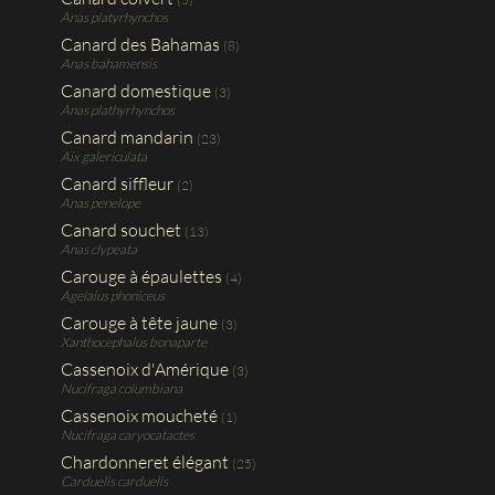
Anas platyrhynchos
Canard des Bahamas
(8)
Anas bahamensis
Canard domestique
(3)
Anas plathyrhynchos
Canard mandarin
(23)
Aix galericulata
Canard siffleur
(2)
Anas penelope
Canard souchet
(13)
Anas clypeata
Carouge à épaulettes
(4)
Agelaius phoniceus
Carouge à tête jaune
(3)
Xanthocephalus bonaparte
Cassenoix d'Amérique
(3)
Nucifraga columbiana
Cassenoix moucheté
(1)
Nucifraga caryocatactes
Chardonneret élégant
(25)
Carduelis carduelis