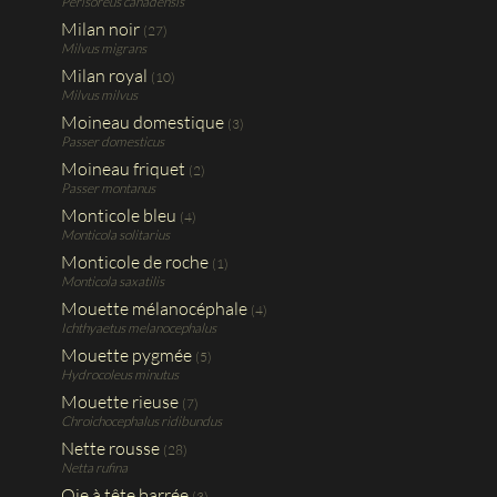
Perisoreus canadensis
Milan noir
(27)
Milvus migrans
Milan royal
(10)
Milvus milvus
Moineau domestique
(3)
Passer domesticus
Moineau friquet
(2)
Passer montanus
Monticole bleu
(4)
Monticola solitarius
Monticole de roche
(1)
Monticola saxatilis
Mouette mélanocéphale
(4)
Ichthyaetus melanocephalus
Mouette pygmée
(5)
Hydrocoleus minutus
Mouette rieuse
(7)
Chroichocephalus ridibundus
Nette rousse
(28)
Netta rufina
Oie à tête barrée
(3)