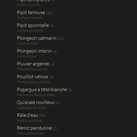
Anthus trivialis
Pipit farlouse
(10)
Anthus pratensis
Pipit spioncelle
(2)
Anthus spinoletta
Plongeon catmarin
(22)
Gavia stellata
Plongeon imbrin
(4)
Gavia immer
Pluvier argenté
(4)
Pluvialis squatarola
Pouillot véloce
(4)
Phylloscopus collybita
Pygargue à tête blanche
(3)
Haliaeetus leucocephalus
Quiscale rouilleux
(6)
Euphagus carolinus
Râle d'eau
(53)
Rallus aquaticus
Rémiz penduline
(2)
Remiz pendulinus