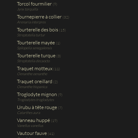
Torcol fourmilier
(9)
Jynx torquilla
Tournepierre à collier
(32)
Arenaria interpres
Tourterelle des bois
(15)
Streptotelia turtur
Tourterelle mayée
(1)
Spilopelia senegalensis
Tourterelle turque
(3)
Streptotelia decaocto
Traquet motteux
(11)
Oenanthe oenanthe
Traquet oreillard
(2)
Oenanthe hispanica
Troglodyte mignon
(9)
Troglodytes troglodytes
Urubu à tête rouge
(7)
Catarthes aura
Vanneau huppé
(19)
Vanellus vanellus
Vautour fauve
(41)