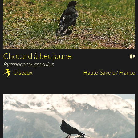
Chocard à bec jaune
Pyrrhocorax graculus
Oiseaux
Haute-Savoie / France