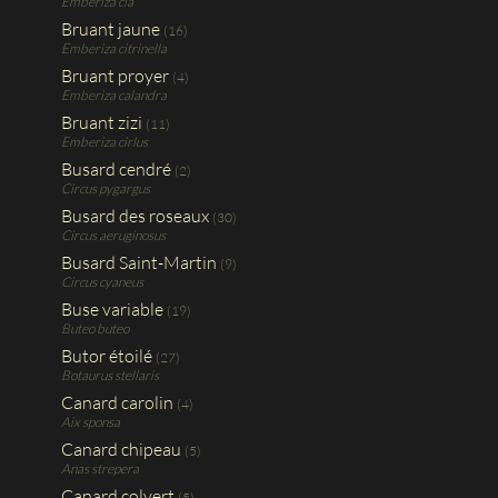
Emberiza cia
Bruant jaune
(16)
Emberiza citrinella
Bruant proyer
(4)
Emberiza calandra
Bruant zizi
(11)
Emberiza cirlus
Busard cendré
(2)
Circus pygargus
Busard des roseaux
(30)
Circus aeruginosus
Busard Saint-Martin
(9)
Circus cyaneus
Buse variable
(19)
Buteo buteo
Butor étoilé
(27)
Botaurus stellaris
Canard carolin
(4)
Aix sponsa
Canard chipeau
(5)
Anas strepera
Canard colvert
(5)