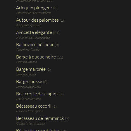
Melanocorypha calandra
Arlequin plongeur
(8)
Histrionicus histrionicus
Autour des palombes
(1)
Accipiter gentilis
Avocette élégante
(24)
Recurvirostra avosetta
Balbuzard pêcheur
(3)
Pandio haliaetus
Barge à queue noire
(11)
Limosa limosa
Barge marbrée
(2)
Limosa feoda
Barge rousse
(8)
Limosa lapponica
Bec-croisé des sapins
(1)
Loxia curvirostra
Bécasseau cocorli
(1)
Caldris ferruginea
Bécasseau de Temminck
(7)
Calidris temminckii
Bécasseau maubèche
(12)