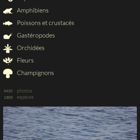
Amphibiens
Poissons et crustacés
Gastéropodes
Orchidées
Fleurs
Champignons
photos
6426
espèces
1303