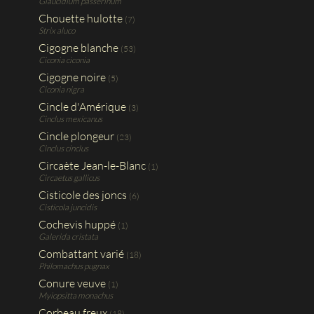
Glaucidium passerinum
Chouette hulotte
(7)
Strix aluco
Cigogne blanche
(53)
Ciconia ciconia
Cigogne noire
(5)
Ciconia nigra
Cincle d'Amérique
(3)
Cinclus mexicanus
Cincle plongeur
(23)
Cinclus cinclus
Circaète Jean-le-Blanc
(1)
Circaetus gallicus
Cisticole des joncs
(6)
Cisticola juncidis
Cochevis huppé
(1)
Galerida cristata
Combattant varié
(18)
Philomachus pugnax
Conure veuve
(1)
Myiopsitta monachus
Corbeau freux
(18)