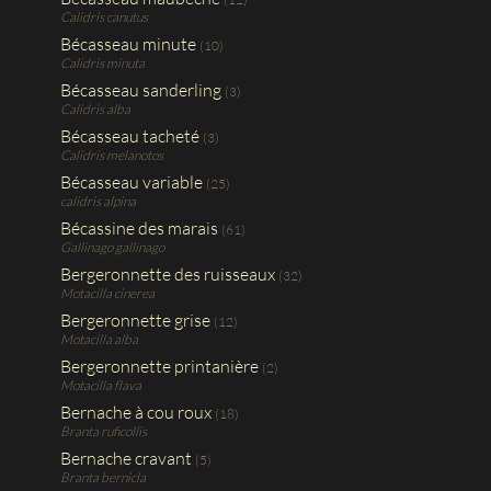
Calidris canutus
Bécasseau minute
(10)
Calidris minuta
Bécasseau sanderling
(3)
Calidris alba
Bécasseau tacheté
(3)
Calidris melanotos
Bécasseau variable
(25)
calidris alpina
Bécassine des marais
(61)
Gallinago gallinago
Bergeronnette des ruisseaux
(32)
Motacilla cinerea
Bergeronnette grise
(12)
Motacilla alba
Bergeronnette printanière
(2)
Motacilla flava
Bernache à cou roux
(18)
Branta ruficollis
Bernache cravant
(5)
Branta bernicla