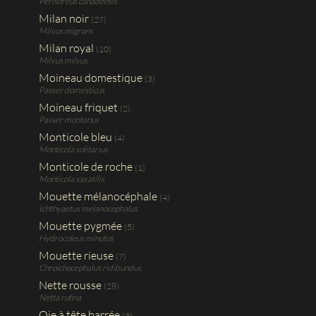
Perisoreus canadensis
Milan noir
(27)
Milvus migrans
Milan royal
(10)
Milvus milvus
Moineau domestique
(3)
Passer domesticus
Moineau friquet
(2)
Passer montanus
Monticole bleu
(4)
Monticola solitarius
Monticole de roche
(1)
Monticola saxatilis
Mouette mélanocéphale
(4)
Ichthyaetus melanocephalus
Mouette pygmée
(5)
Hydrocoleus minutus
Mouette rieuse
(7)
Chroichocephalus ridibundus
Nette rousse
(28)
Netta rufina
Oie à tête barrée
(3)