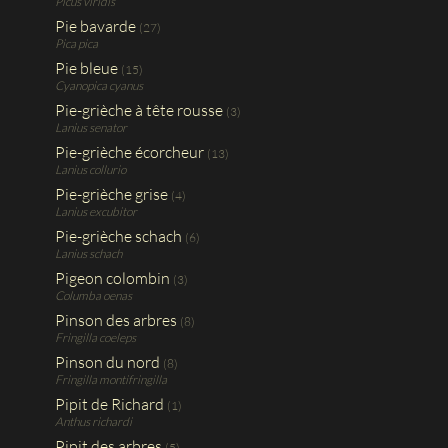
Picus viridis
Pie bavarde
(27)
Pica pica
Pie bleue
(15)
Cyanopica cyanus
Pie-grièche à tête rousse
(3)
Lanius senator
Pie-grièche écorcheur
(13)
Lanius collurio
Pie-grièche grise
(4)
Lanius excubitor
Pie-grièche schach
(6)
Lanius schach
Pigeon colombin
(3)
Columba oenas
Pinson des arbres
(8)
Fringilla coeleps
Pinson du nord
(8)
Fringilla montifringilla
Pipit de Richard
(1)
Anthus richardi
Pipit des arbres
(5)