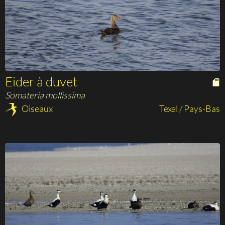
Eider à duvet
Somateria mollissima
Oiseaux
Texel / Pays-Bas