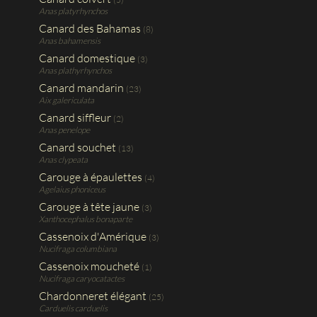
Anas platyrhynchos
Canard des Bahamas
(8)
Anas bahamensis
Canard domestique
(3)
Anas plathyrhynchos
Canard mandarin
(23)
Aix galericulata
Canard siffleur
(2)
Anas penelope
Canard souchet
(13)
Anas clypeata
Carouge à épaulettes
(4)
Agelaius phoniceus
Carouge à tête jaune
(3)
Xanthocephalus bonaparte
Cassenoix d'Amérique
(3)
Nucifraga columbiana
Cassenoix moucheté
(1)
Nucifraga caryocatactes
Chardonneret élégant
(25)
Carduelis carduelis