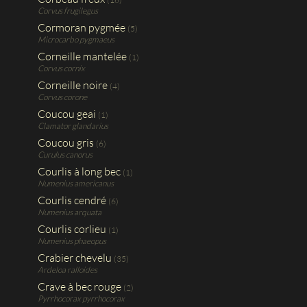
Corvus frugilegus
Cormoran pygmée
(5)
Microcarbo pygmaeus
Corneille mantelée
(1)
Corvus cornix
Corneille noire
(4)
Corvus corone
Coucou geai
(1)
Clamator glandarius
Coucou gris
(6)
Curulus canorus
Courlis à long bec
(1)
Numenius americanus
Courlis cendré
(6)
Numenius arquata
Courlis corlieu
(1)
Numenius phaeopus
Crabier chevelu
(35)
Ardeloa ralloides
Crave à bec rouge
(2)
Pyrrhocorax pyrrhocorax