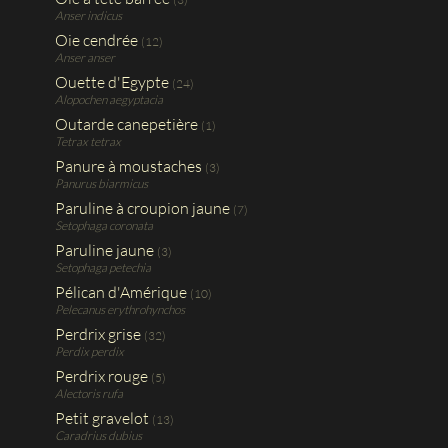
Anser indicus
Oie cendrée
(12)
Anser anser
Ouette d'Egypte
(24)
Alopochen aegyptacia
Outarde canepetière
(1)
Tetrax tetrax
Panure à moustaches
(3)
Panurus biarmicus
Paruline à croupion jaune
(7)
Setophaga coronata
Paruline jaune
(3)
Setophaga petechia
Pélican d'Amérique
(10)
Pelecanus erythrohynchos
Perdrix grise
(32)
Perdix perdix
Perdrix rouge
(5)
Alectoris rufa
Petit gravelot
(13)
Caradrius dubius