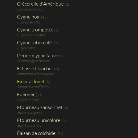
Crécerelle d'Amérique
(1)
Falco sparvenius
Cygne noir
(45)
Cygnus atratus
Cygne trompette
(1)
Cygnus buccinator
Cygne tuberculé
(12)
Cygnus olor
Dendrocygne fauve
(1)
Dendrocygna bicolor
Echasse blanche
(63)
Himantopus himantopus
Eider à duvet
(6)
Somateria mollissima
Epervier
(11)
Accipiter nisus
Etourneau sansonnet
(6)
Sturnus vulgaris
Etourneau unicolore
(1)
Sturnus unicolor
Faisan de colchide
(54)