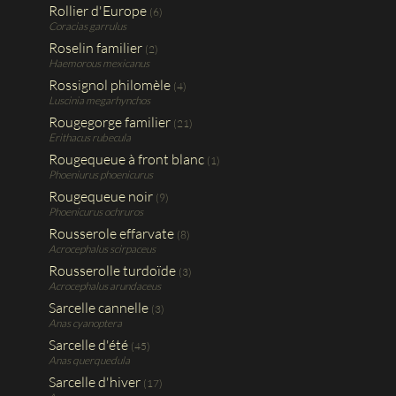
Rollier d'Europe
(6)
Coracias garrulus
Roselin familier
(2)
Haemorous mexicanus
Rossignol philomèle
(4)
Luscinia megarhynchos
Rougegorge familier
(21)
Erithacus rubecula
Rougequeue à front blanc
(1)
Phoeniurus phoenicurus
Rougequeue noir
(9)
Phoenicurus ochruros
Rousserole effarvate
(8)
Acrocephalus scirpaceus
Rousserolle turdoïde
(3)
Acrocephalus arundaceus
Sarcelle cannelle
(3)
Anas cyanoptera
Sarcelle d'été
(45)
Anas querquedula
Sarcelle d'hiver
(17)