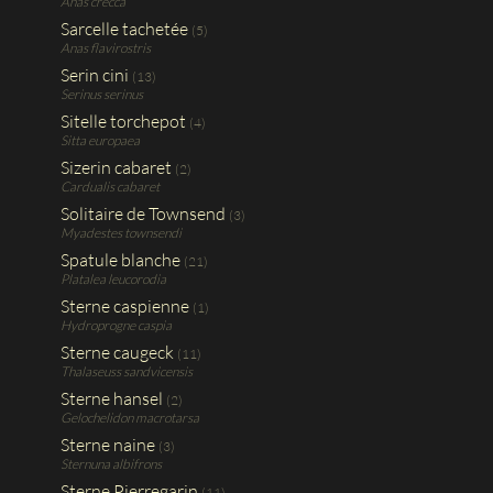
Anas crecca
Sarcelle tachetée
(5)
Anas flavirostris
Serin cini
(13)
Serinus serinus
Sitelle torchepot
(4)
Sitta europaea
Sizerin cabaret
(2)
Cardualis cabaret
Solitaire de Townsend
(3)
Myadestes townsendi
Spatule blanche
(21)
Platalea leucorodia
Sterne caspienne
(1)
Hydroprogne caspia
Sterne caugeck
(11)
Thalaseuss sandvicensis
Sterne hansel
(2)
Gelochelidon macrotarsa
Sterne naine
(3)
Sternuna albifrons
Sterne Pierregarin
(11)