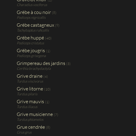
Charadius vociferus
Grèbe à cou noir
(8)
Podiceps nigricollis
Grèbe castagneux
(9)
Tachybaptus ruficollis
Grèbe huppé
(40)
Podiceps cristatus
Grèbe jougris
(1)
Podiceps grisegena
Grimpereau des jardins
(3)
Certhia brachydactyla
Grive draine
(4)
Turdus viscivorus
Grive litorne
(10)
Turdus pilaris
Grive mauvis
(1)
Turdus iliacus
Grive musicienne
(7)
Turdus phiomelos
Grue cendrée
(8)
Grus grus