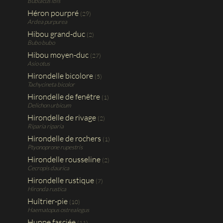
Bubulcus ibis
Héron pourpré
(29)
Ardea purpurea
Hibou grand-duc
(2)
Bubo bubo
Hibou moyen-duc
(27)
Asio otus
Hirondelle bicolore
(5)
Tachycineta bicolor
Hirondelle de fenêtre
(1)
Delichon urbicum
Hirondelle de rivage
(2)
Riparia riparia
Hirondelle de rochers
(1)
Ptyonoprone rupestris
Hirondelle rousseline
(2)
Cecropis daurica
Hirondelle rustique
(7)
Hironda rustica
Huîtrier-pie
(10)
Haematopus ostrealegus
Huppe fasciée
(11)