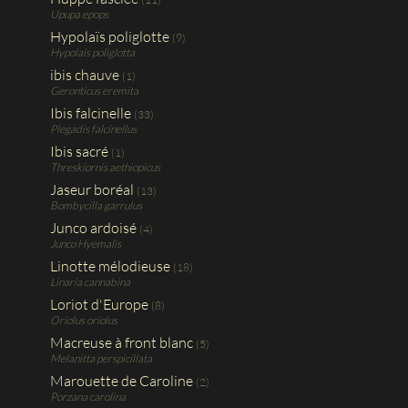
Upupa epops
Hypolaïs poliglotte
(9)
Hypolais poliglotta
ibis chauve
(1)
Geronticus eremita
Ibis falcinelle
(33)
Plegadis falcinellus
Ibis sacré
(1)
Threskiornis aethiopicus
Jaseur boréal
(13)
Bombycilla garrulus
Junco ardoisé
(4)
Junco Hyemalis
Linotte mélodieuse
(18)
Linaria cannabina
Loriot d'Europe
(8)
Oriolus oriolus
Macreuse à front blanc
(5)
Melanitta perspicillata
Marouette de Caroline
(2)
Porzana carolina