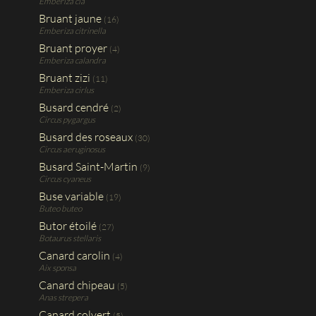
Emberiza cia
Bruant jaune
(16)
Emberiza citrinella
Bruant proyer
(4)
Emberiza calandra
Bruant zizi
(11)
Emberiza cirlus
Busard cendré
(2)
Circus pygargus
Busard des roseaux
(30)
Circus aeruginosus
Busard Saint-Martin
(9)
Circus cyaneus
Buse variable
(19)
Buteo buteo
Butor étoilé
(27)
Botaurus stellaris
Canard carolin
(4)
Aix sponsa
Canard chipeau
(5)
Anas strepera
Canard colvert
(5)