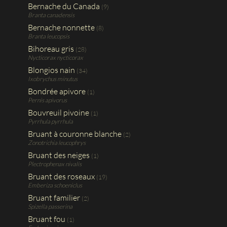
Bernache du Canada
(9)
Branta canadensis
Bernache nonnette
(8)
Branta leucopsis
Bihoreau gris
(28)
Nycticorax nycticorax
Blongios nain
(34)
Ixobrychus minutus
Bondrée apivore
(1)
Pernis apivorus
Bouvreuil pivoine
(1)
Pyrrhula pyrrhula
Bruant à couronne blanche
(2)
Zonotrichia leucophrys
Bruant des neiges
(1)
Plectrophenax nivalis
Bruant des roseaux
(19)
Emberiza schoeniclus
Bruant familier
(2)
Spizella passerina
Bruant fou
(1)