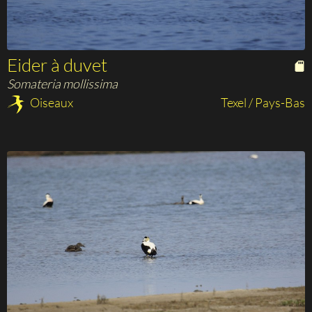
Eider à duvet
Somateria mollissima
Oiseaux
Texel / Pays-Bas