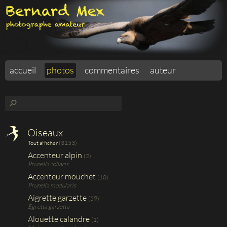
accueil
photos
commentaires
auteur
⚲
Oiseaux
(3153)
Tout afficher
Accenteur alpin
(2)
Prunella collaris
Accenteur mouchet
(10)
Prunella modularis
Aigrette garzette
(59)
Egretta garzetta
Alouette calandre
(1)