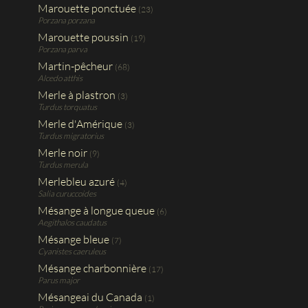
Marouette ponctuée
(23)
Porzana porzana
Marouette poussin
(19)
Porzana parva
Martin-pêcheur
(68)
Alcedo atthis
Merle à plastron
(3)
Turdus torquatus
Merle d'Amérique
(3)
Turdus migratorius
Merle noir
(9)
Turdus merula
Merlebleu azuré
(4)
Salia curuccoides
Mésange à longue queue
(6)
Aegithalos caudatus
Mésange bleue
(7)
Cyanistes caeruleus
Mésange charbonnière
(17)
Parus major
Mésangeai du Canada
(1)