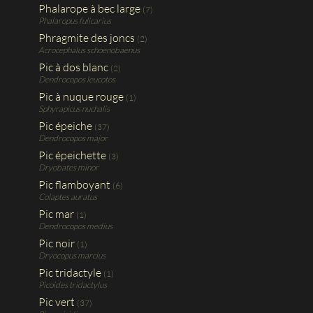
Phalarope à bec large
(7)
Phalaropus fulicarius
Phragmite des joncs
(2)
Acrocephalus schoenobaenus
Pic à dos blanc
(2)
Dendrocopos leucotos
Pic à nuque rouge
(1)
Sphyrapicus nuchalis
Pic épeiche
(37)
Dendrocopos major
Pic épeichette
(3)
Dryobates minor
Pic flamboyant
(6)
Colaptes auratus
Pic mar
(1)
Dendrocopos medius
Pic noir
(1)
Dryocopus marcius
Pic tridactyle
(1)
Picoides tridactylus
Pic vert
(37)