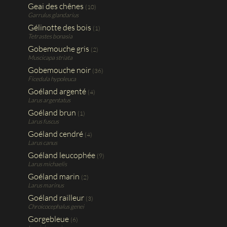
Geai des chênes
(10)
Garrulus glandarius
Gélinotte des bois
(1)
Tetrastes bonasia
Gobemouche gris
(2)
Muscicapa striata
Gobemouche noir
(36)
Ficedula hypoleuca
Goéland argenté
(4)
Larus argentatus
Goéland brun
(1)
Larus fuscus
Goéland cendré
(4)
Larus canus
Goéland leucophée
(9)
Larus michaelis
Goéland marin
(2)
Larus marinus
Goéland railleur
(3)
Chroicocephalus genei
Gorgebleue
(6)