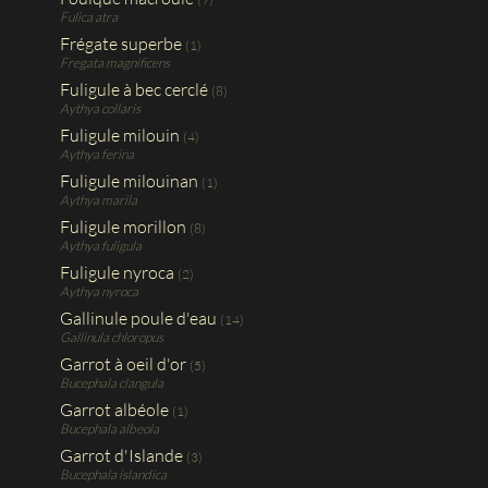
Fulica atra
Frégate superbe
(1)
Fregata magnificens
Fuligule à bec cerclé
(8)
Aythya collaris
Fuligule milouin
(4)
Aythya ferina
Fuligule milouinan
(1)
Aythya marila
Fuligule morillon
(8)
Aythya fuligula
Fuligule nyroca
(2)
Aythya nyroca
Gallinule poule d'eau
(14)
Gallinula chloropus
Garrot à oeil d'or
(5)
Bucephala clangula
Garrot albéole
(1)
Bucephala albeola
Garrot d'Islande
(3)
Bucephala islandica