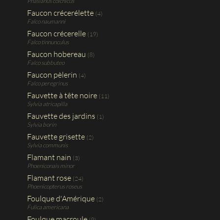
Phasianus colchicus
Faucon crécerélette
(4)
Falco naumanni
Faucon crécerelle
(19)
Falco tinnunculus
Faucon hobereau
(8)
Falco subbuteo
Faucon pèlerin
(4)
Falco peregrinus
Fauvette à tête noire
(11)
Sylvia atricapilla
Fauvette des jardins
(1)
Sylvia borin
Fauvette grisette
(2)
Sylvia communis
Flamant nain
(3)
Phoeniconais minor
Flamant rose
(24)
Phoenicopterus roseus
Foulque d'Amérique
(2)
Fulica americana
Foulque macroule
(9)