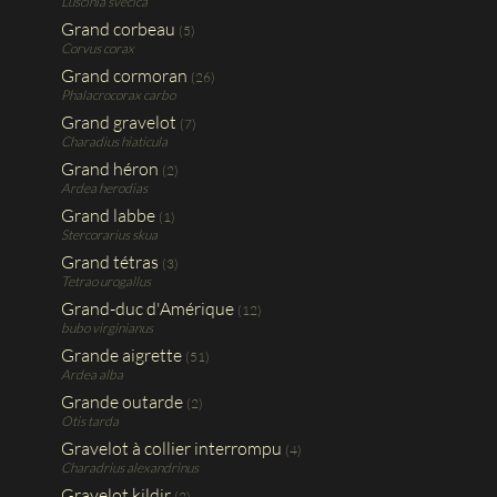
Luscinia svecica
Grand corbeau
(5)
Corvus corax
Grand cormoran
(26)
Phalacrocorax carbo
Grand gravelot
(7)
Charadius hiaticula
Grand héron
(2)
Ardea herodias
Grand labbe
(1)
Stercorarius skua
Grand tétras
(3)
Tetrao urogallus
Grand-duc d'Amérique
(12)
bubo virginianus
Grande aigrette
(51)
Ardea alba
Grande outarde
(2)
Otis tarda
Gravelot à collier interrompu
(4)
Charadrius alexandrinus
Gravelot kildir
(2)