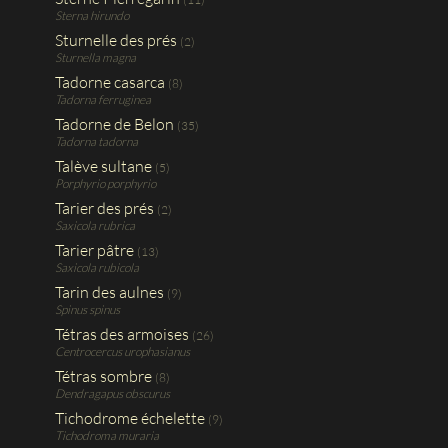
Sterna hirundo
Sturnelle des prés
(2)
Sturnella magna
Tadorne casarca
(8)
Tadorna ferruginea
Tadorne de Belon
(35)
Tadorna tadorna
Talève sultane
(5)
Porphyrio porphyrio
Tarier des prés
(2)
Saxicola rubrica
Tarier pâtre
(13)
Saxicola rubicola
Tarin des aulnes
(9)
Spinus spinus
Tétras des armoises
(26)
Centrocercus urophasianus
Tétras sombre
(8)
Dendragapus obscurus
Tichodrome échelette
(9)
Tichodroma muraria