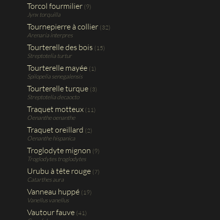
Torcol fourmilier
(9)
Jynx torquilla
Tournepierre à collier
(32)
Arenaria interpres
Tourterelle des bois
(15)
Streptotelia turtur
Tourterelle mayée
(1)
Spilopelia senegalensis
Tourterelle turque
(3)
Streptotelia decaocto
Traquet motteux
(11)
Oenanthe oenanthe
Traquet oreillard
(2)
Oenanthe hispanica
Troglodyte mignon
(9)
Troglodytes troglodytes
Urubu à tête rouge
(7)
Catarthes aura
Vanneau huppé
(19)
Vanellus vanellus
Vautour fauve
(41)