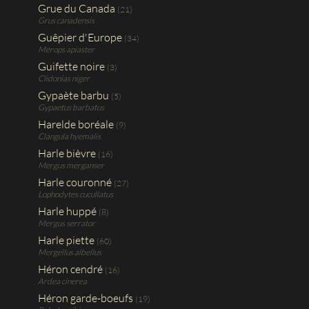
Grue du Canada
(21)
Grus canadensis
Guêpier d'Europe
(34)
Merops apiaster
Guifette noire
(3)
Clidonias niger
Gypaète barbu
(5)
Gypaetus barbatus
Harelde boréale
(9)
Clangula hyemalis
Harle bièvre
(16)
Mergus merganser
Harle couronné
(27)
Lophodytes cucullatus
Harle huppé
(8)
Mergus serrator
Harle piette
(60)
Mergellus albellus
Héron cendré
(16)
Ardea cinerea
Héron garde-boeufs
(19)