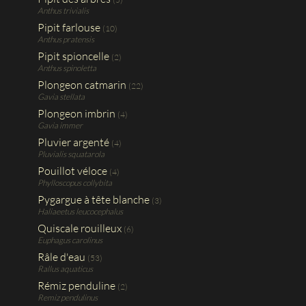
Anthus trivialis
Pipit farlouse
(10)
Anthus pratensis
Pipit spioncelle
(2)
Anthus spinoletta
Plongeon catmarin
(22)
Gavia stellata
Plongeon imbrin
(4)
Gavia immer
Pluvier argenté
(4)
Pluvialis squatarola
Pouillot véloce
(4)
Phylloscopus collybita
Pygargue à tête blanche
(3)
Haliaeetus leucocephalus
Quiscale rouilleux
(6)
Euphagus carolinus
Râle d'eau
(53)
Rallus aquaticus
Rémiz penduline
(2)
Remiz pendulinus