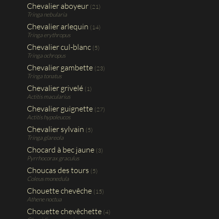
Chevalier aboyeur
(21)
Tringa nebularia
Chevalier arlequin
(14)
Tringa erythropus
Chevalier cul-blanc
(5)
Tringa ochropus
Chevalier gambette
(23)
Tringa tonatus
Chevalier grivelé
(1)
Actitis macularius
Chevalier guignette
(27)
Actitis hypoleucos
Chevalier sylvain
(5)
Tringa glareola
Chocard à bec jaune
(3)
Pyrrhocorax graculus
Choucas des tours
(5)
Coleus monedula
Chouette chevêche
(15)
Athene noctua
Chouette chevêchette
(4)