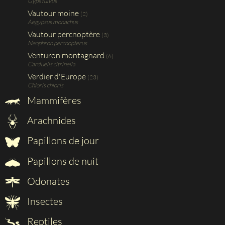
Gyps fulvus
Vautour moine
(2)
Aegypsus monachus
Vautour percnoptère
(3)
Neophron percnopterus
Venturon montagnard
(6)
Carduelis citrinella
Verdier d'Europe
(23)
Chloris chloris
Mammifères
Arachnides
Papillons de jour
Papillons de nuit
Odonates
Insectes
Reptiles