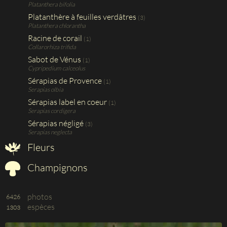
Platanthera bifolia
Platanthère à feuilles verdâtres
(3)
Platanthera chlorantha
Racine de corail
(1)
Collarorhiza trifida
Sabot de Vénus
(1)
Cypripedium calceolus
Sérapias de Provence
(1)
Serapias olbia
Sérapias label en coeur
(1)
Serapias cordigera
Sérapias négligé
(3)
Serapias neglecta
Fleurs
Champignons
photos
6426
espèces
1303