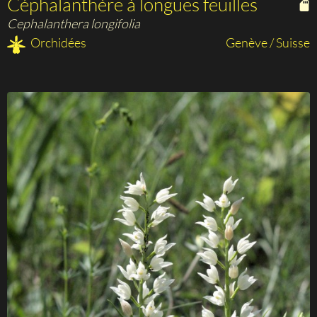
Céphalanthère à longues feuilles
Cephalanthera longifolia
Orchidées
Genève / Suisse