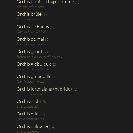
Orchis bouffon hypochrome
(1)
Anacamptis morio
Orchis brûlé
(9)
Orchis ustulata
Orchis de Fuchs
(2)
Dactylorhiza fuchsii
Orchis de mai
(3)
Dactyloriza majalis
Orchis géant
(7)
Himmantoglossum robertianum
Orchis globuleux
(2)
Traunsteinera globosa
Orchis grenouille
(1)
Dacthyloriza viridis
Orchis lorenziana (hybride)
(1)
Orchis lorenziana
Orchis mâle
(8)
Orchis mascula
Orchis miel
(2)
pseudorchis albida
Orchis militaire
(10)
Orchis militaris