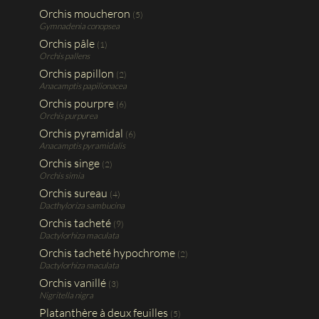
Orchis moucheron
(5)
Gymnadenia conopsea
Orchis pâle
(1)
Orchis pallens
Orchis papillon
(2)
Anacamptis papilionacea
Orchis pourpre
(6)
Orchis purpurea
Orchis pyramidal
(6)
Anacamptis pyramidalis
Orchis singe
(2)
Orchis simia
Orchis sureau
(4)
Dacthyloriza sambucina
Orchis tacheté
(9)
Dactylorhiza maculata
Orchis tacheté hypochrome
(2)
Dactylorhiza maculata
Orchis vanillé
(3)
Nigritella nigra
Platanthère à deux feuilles
(5)