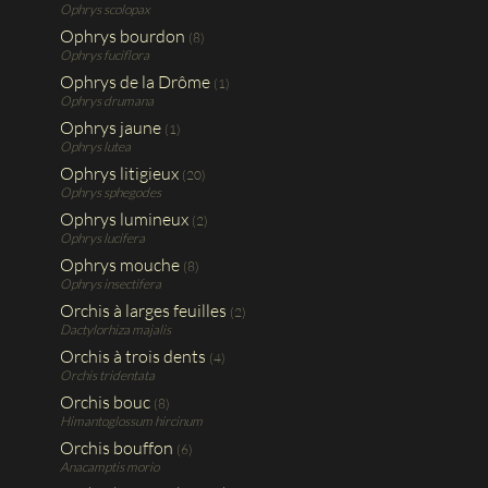
Ophrys scolopax
Ophrys bourdon
(8)
Ophrys fuciflora
Ophrys de la Drôme
(1)
Ophrys drumana
Ophrys jaune
(1)
Ophrys lutea
Ophrys litigieux
(20)
Ophrys sphegodes
Ophrys lumineux
(2)
Ophrys lucifera
Ophrys mouche
(8)
Ophrys insectifera
Orchis à larges feuilles
(2)
Dactylorhiza majalis
Orchis à trois dents
(4)
Orchis tridentata
Orchis bouc
(8)
Himantoglossum hircinum
Orchis bouffon
(6)
Anacamptis morio