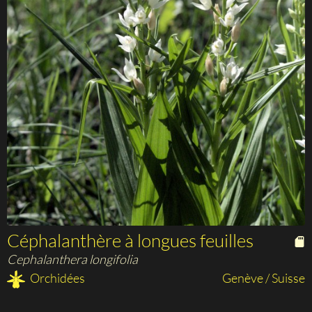
Céphalanthère à longues feuilles
Cephalanthera longifolia
Orchidées
Genève / Suisse