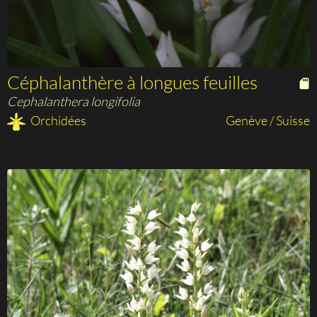
Céphalanthère à longues feuilles
Cephalanthera longifolia
Orchidées
Genève / Suisse