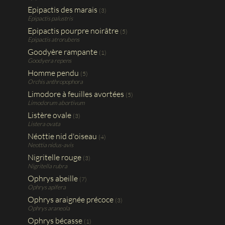
Epipactis des marais
(3)
Epipactis palustris
Epipactis pourpre noirâtre
(5)
Epipactis atrorubens
Goodyère rampante
(1)
Goodyera repens
Homme pendu
(5)
Orchis anthropophora
Limodore à feuilles avortées
(5)
Limodorum abortivum
Listère ovale
(3)
Listera ovata
Néottie nid d'oiseau
(4)
Neottia nidus-avis
Nigritelle rouge
(3)
Nigritella rubra
Ophrys abeille
(7)
Ophrys apifera
Ophrys araignée précoce
(3)
Ophrys araneola
Ophrys bécasse
(1)