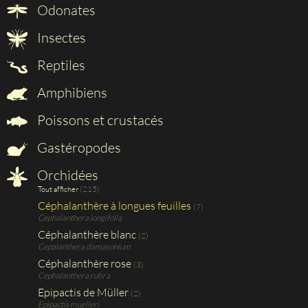
Odonates
Insectes
Reptiles
Amphibiens
Poissons et crustacés
Gastéropodes
Orchidées
(215)
Tout afficher
Céphalanthère à longues feuilles
(7)
Cephalanthera longifolia
Céphalanthère blanc
(2)
Cepalanthera damasonium
Céphalanthère rose
(3)
Cephalanthera rubra
Epipactis de Müller
(2)
Epipactis muelleri