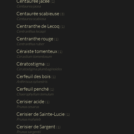
Centaurée jacée
(1)
Centaurea jacea
Centaurée scabieuse
(3)
Centaurea scabiosa
Centranthe de Lecoq
(1)
Centranthus lecoqii
Centranthe rouge
(1)
Centranthus ruber
Céraiste tomenteux
(1)
Cerastium tomentosum
Cératostigma
(1)
Ceratostigma plumbaginoides
Cerfeuil des bois
(1)
Anthriscus sylvestris
Cerfeuil penché
(1)
Chaerophyllum temulum
Cerisier acide
(1)
Prunus cesarus
Cerisier de Sainte-Lucie
(1)
Prunus mahaleb
Cerisier de Sargent
(1)
Prunus sargentii