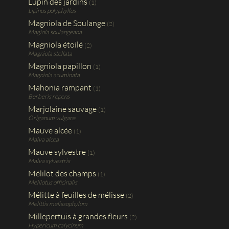
Lupin des jardins
(1)
Lipinus polyphyllus
Magniola de Soulange
(2)
Magiola soulangeana
Magniola étoilé
(2)
Magniola stellata
Magniola papillon
(1)
Magniola acuminata
Mahonia rampant
(1)
Berberis repens
Marjolaine sauvage
(1)
Origanum vulgare
Mauve alcée
(1)
Malva alcea
Mauve sylvestre
(1)
Malva sylvestris
Mélilot des champs
(1)
Melilotus officinalis
Mélitte à feuilles de mélisse
(2)
Melittis melissophylum
Millepertuis à grandes fleurs
(2)
Hypericum calycinum