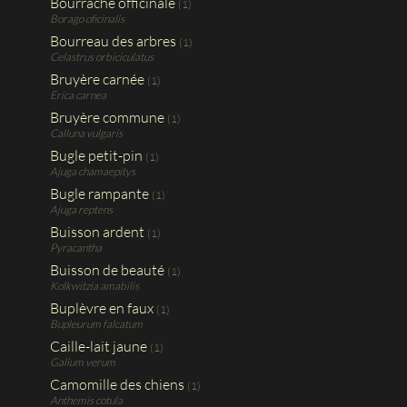
Bourrache officinale
(1)
Borago oficinalis
Bourreau des arbres
(1)
Celastrus orbiciculatus
Bruyère carnée
(1)
Erica carnea
Bruyère commune
(1)
Calluna vulgaris
Bugle petit-pin
(1)
Ajuga chamaepitys
Bugle rampante
(1)
Ajuga reptens
Buisson ardent
(1)
Pyracantha
Buisson de beauté
(1)
Kolkwitzia amabilis
Buplèvre en faux
(1)
Bupleurum falcatum
Caille-lait jaune
(1)
Galium verum
Camomille des chiens
(1)
Anthemis cotula