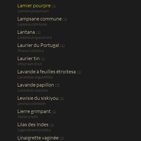
Lamier pourpre
(1)
Lamium purpureum
Lampsane commune
(1)
Lapsana communis
Lantana
(1)
Lantana strigocamara
Laurier du Portugal
(1)
Prunus lusitanica
Laurier tin
(1)
Viburnum tinus
Lavande à feuilles étroitesa
(1)
Lavandula angustifolia
Lavande papillon
(2)
Lavandula stoechas
Lewisie du siskiyou
(1)
Lewisia cotyledon
Lierre grimpant
(1)
Hedera helix
Lilas des Indes
(1)
Lagerstroemia indica
Linaigrette vaginée
(1)