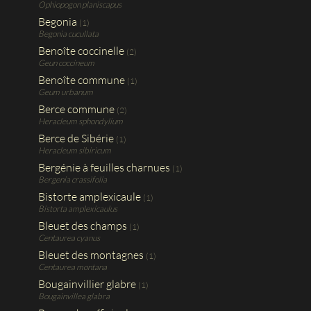
Ophiopogon planiscapus
Begonia
(1)
Begonia cucullata
Benoîte coccinelle
(2)
Geun coccineum
Benoîte commune
(1)
Geum urbanum
Berce commune
(2)
Heracleum sphondylium
Berce de Sibérie
(1)
Heracleum sibiricum
Bergénie à feuilles charnues
(1)
Bergenia crassifolia
Bistorte amplexicaule
(1)
Bistorta amplexicaulus
Bleuet des champs
(1)
Centaurea cyanus
Bleuet des montagnes
(1)
Centaurea montana
Bougainvillier glabre
(1)
Bougainvillea glabra