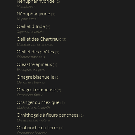
Nénuphar hybride
(2)
Nymphaea x
Nénuphar jaune
(1)
Nuphar lutea
Oeillet d'Inde
(2)
Tagenes tenuifolia
Oeillet des Chartreux
(5)
Dianthus cathusianorum
Oeillet des poètes
(1)
Dianthus barbatus
Oléastre épineux
(1)
Elaeagnus pungens
Onagre bisanuelle
(2)
Oenothera biennis
Onagre trompeuse
(2)
Oenothera fallax
Oranger du Mexique
(1)
Choisya ternata kunth
Ornithogale à fleurs penchées
(2)
Ornithogalum mutans
Orobanche du lierre
(1)
Orobanche hederae