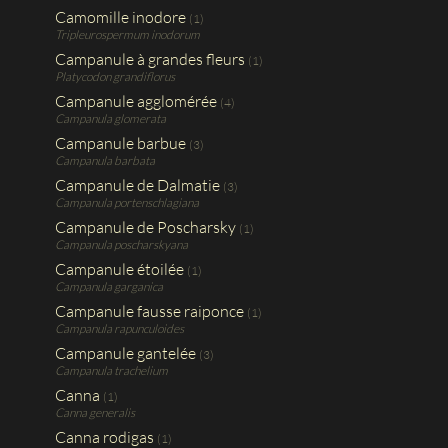
Camomille inodore
(1)
Tripleurospermum inodorum
Campanule à grandes fleurs
(1)
Platycodon grandiflorus
Campanule agglomérée
(4)
Campanula glomerata
Campanule barbue
(3)
Campanula barbata
Campanule de Dalmatie
(3)
Campanula portenschlagiana
Campanule de Poscharsky
(1)
Campanula poscharskyana
Campanule étoilée
(1)
Campanula garganica
Campanule fausse raiponce
(1)
Campanula rapunculoides
Campanule gantelée
(3)
Campanula trachelium
Canna
(1)
Canna generalis
Canna rodigas
(1)