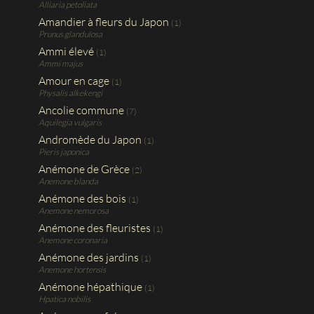
Alliaria petoliata
Amandier à fleurs du Japon
(1)
Prunus glandulosa
Ammi élevé
(1)
Ammi majus
Amour en cage
(1)
Physalis alkekengi
Ancolie commune
(7)
Aquilegia vulgaris
Andromède du Japon
(1)
Pieris japonica
Anémone de Grèce
(2)
Anemone blanda
Anémone des bois
(1)
Anemone nemorosa
Anémone des fleuristes
(1)
Anemone coronaria
Anémone des jardins
(1)
Anemone hortensis
Anémone hépathique
(1)
Hpatica nobilis