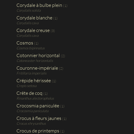
Corydale à bulbe plein
(1)
Corydalis solida
Corydale blanche
(1)
Corydalis cava
Corydale creuse
(3)
Corydalis cava
Cosmos
(1)
Cosmos bipinnatus
Cotonnier horizontal
(2)
Cotoneaster horizontalis
Couronne-impériale
(2)
Fritillaria imperialis
Crépide hérissée
(1)
Crepis setosa
Crête de coq
(1)
Rinanthus alectoropholus
Crocosmia paniculée
(1)
Crocosmia paniculata
Crocus à fleurs jaunes
(1)
Crocus xhrysanthus
Crocus de printemps
(1)