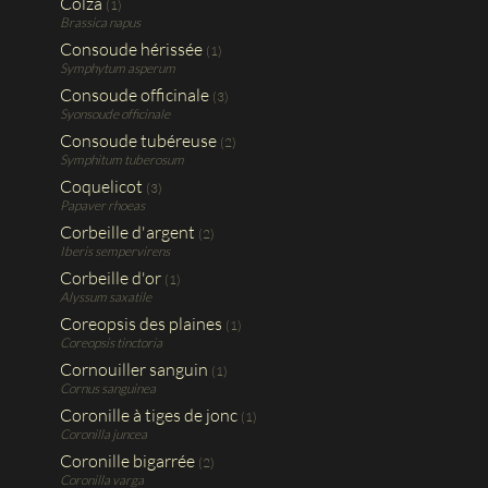
Colza
(1)
Brassica napus
Consoude hérissée
(1)
Symphytum asperum
Consoude officinale
(3)
Syonsoude officinale
Consoude tubéreuse
(2)
Symphitum tuberosum
Coquelicot
(3)
Papaver rhoeas
Corbeille d'argent
(2)
Iberis sempervirens
Corbeille d'or
(1)
Alyssum saxatile
Coreopsis des plaines
(1)
Coreopsis tinctoria
Cornouiller sanguin
(1)
Cornus sanguinea
Coronille à tiges de jonc
(1)
Coronilla juncea
Coronille bigarrée
(2)
Coronilla varga