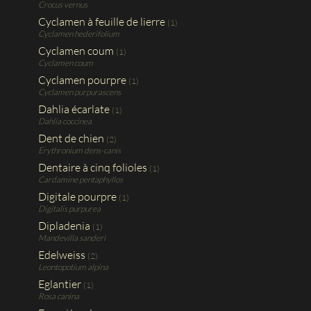
Crocus vernus
Cyclamen à feuille de lierre
(1)
Cyclamen hederifolium
Cyclamen coum
(1)
Cyclamen coum
Cyclamen pourpre
(1)
Cyclamen purpurascens
Dahlia écarlate
(1)
Dahlia coccinea
Dent de chien
(2)
Erythronium dens-canis
Dentaire à cinq folioles
(1)
Cardamine pentaphyllos
Digitale pourpre
(1)
Digitalis purpurea
Dipladenia
(1)
Mandevilla sanderi
Edelweiss
(2)
Leontopotium alpina
Eglantier
(1)
Rosa canina