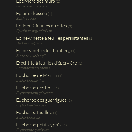
Epervière des murs
(2)
Hieracium murorum
Epiaire dressée
(1)
Stachys recta
Epilobe à feuilles étroites
(3)
Epilobium angustifolium
Epine-vinette à feuilles persistantes
(1)
Berberis vulgaris
Epine-vinette de Thunberg
(1)
Berberis thunbergii
Erechtite à feuilles d'épervière
(1)
Erechtites hieracifoliaa
Euphorbe de Martin
(1)
Euphorbia martinii
Euphorbe des bois
(1)
Euphorbia amygdaloides
Euphorbe des guarrigues
(3)
Euphorbia characias
Euphorbe feuillue
(1)
Euphorbia esula
Euphorbe petit-cyprès
(3)
Euphorbia cyparissias