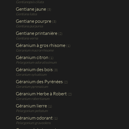
Gentianopsis ciliata
Gentiane jaune
(3)
Gentiana lutea
Gentiane pourpre
(3)
Gentiana purpurea
Gentiane printanière
(2)
Gentiana verna
Géranium à gros rhisome
(1)
Geranium macrorrhisome
Géranium citron
(1)
Pelargonium odoratissimum
Géranium des bois
(3)
Geranium sylvaticum
Géranium des Pyrénées
(2)
Geranium pyrenaicum
Géranium Herbe à Robert
(2)
Geranium robertianum
Géranium lierre
(1)
Pelargonium peltatum
Géranium odorant
(1)
Pelargonium graveolens