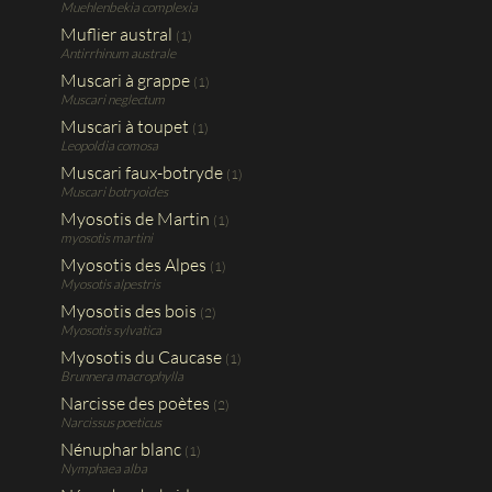
Muehlenbekia complexia
Muflier austral
(1)
Antirrhinum australe
Muscari à grappe
(1)
Muscari neglectum
Muscari à toupet
(1)
Leopoldia comosa
Muscari faux-botryde
(1)
Muscari botryoides
Myosotis de Martin
(1)
myosotis martini
Myosotis des Alpes
(1)
Myosotis alpestris
Myosotis des bois
(2)
Myosotis sylvatica
Myosotis du Caucase
(1)
Brunnera macrophylla
Narcisse des poètes
(2)
Narcissus poeticus
Nénuphar blanc
(1)
Nymphaea alba