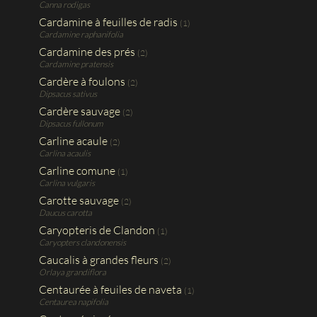
Canna rodigas
Cardamine à feuilles de radis
(1)
Cardamine raphanifolia
Cardamine des prés
(2)
Cardamine pratensis
Cardère à foulons
(2)
Dipsacus sativus
Cardère sauvage
(2)
Dipsacus fullonum
Carline acaule
(2)
Carlina acaulis
Carline comune
(1)
Carlina vulgaris
Carotte sauvage
(2)
Daucus carotta
Caryopteris de Clandon
(1)
Caryopters clandonensis
Caucalis à grandes fleurs
(2)
Orlaya grandiflora
Centaurée à feuiles de naveta
(1)
Centaurea napifolia