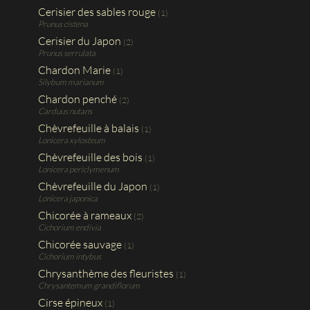
Cerisier des sables rouge
(1)
Prunus cistena
Cerisier du Japon
(2)
Prunus serrulata
Chardon Marie
(1)
Silybum marianum
Chardon penché
(2)
Carduus nutans
Chèvrefeuille à balais
(1)
Lonicera xylosteum
Chèvrefeuille des bois
(1)
Lonicera periclymenum
Chèvrefeuille du Japon
(1)
Lonicera japonica
Chicorée à rameaux
(2)
Cichorium endivia
Chicorée sauvage
(1)
Cichorium intybus
Chrysanthème des fleuristes
(1)
Chrysantemum grandiflorum
Cirse épineux
(1)