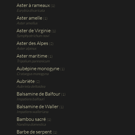
Aster à rameaux
(1)
Eurybia divaricata
Aster amelle
(1)
Aster amellus
Aster de Virginie
(1)
Symphyotrichum novi
Aster des Alpes
(2)
Aster alpinus
Aster maritime
(1)
Tripolium pannonicum
Aubépine monogyne
(1)
Crataegus monogyna
Aubriète
(2)
Aubrieta deltoidea
Balsamine de Balfour
(1)
Impatiens balfouri
Balsamine de Waller
(1)
Impatiens walleriana
Bambou sacré
(1)
Nandina domestica
Barbe de serpent
(1)