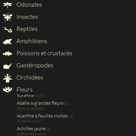
Odonates
Insectes
Reptiles
Amphibiens
Poissons et crustacés
Gastéropodes
Orchidées
Fleurs
(618)
Tout afficher
Abélie à grandes fleurs
(1)
Abelia grandifolia
Acanthe à feuilles molles
(1)
Acanthus mollis
Achillée jaune
(1)
Achillea filipendula