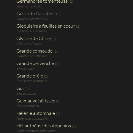
Germandrée tomenteuse
(2)
Teucrium polium
Gesse de l'occident
(2)
Lathyrus occidentalis
Globulaire à feuilles en coeur
(2)
Globularia cordifolia
Glycine de Chine
(1)
Wisteria sinensis
Grande consoude
(1)
Symphytum officinale
Grande pervenche
(1)
Vinca major
Grande prêle
(2)
Equisetum telmateia
Gui
(1)
Viscus album
Guimauve hérissée
(1)
Malva setigera
Hélénie automnale
(1)
Helenium autumnale
Hélianthème des Appenins
(1)
Helianthemum appeninum