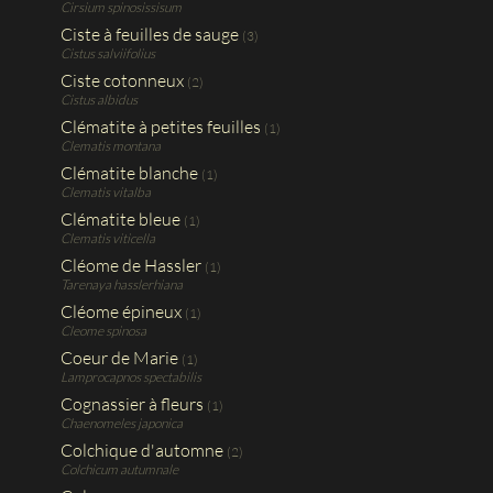
Cirsium spinosissisum
Ciste à feuilles de sauge
(3)
Cistus salviifolius
Ciste cotonneux
(2)
Cistus albidus
Clématite à petites feuilles
(1)
Clematis montana
Clématite blanche
(1)
Clematis vitalba
Clématite bleue
(1)
Clematis viticella
Cléome de Hassler
(1)
Tarenaya hasslerhiana
Cléome épineux
(1)
Cleome spinosa
Coeur de Marie
(1)
Lamprocapnos spectabilis
Cognassier à fleurs
(1)
Chaenomeles japonica
Colchique d'automne
(2)
Colchicum autumnale