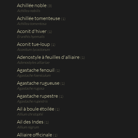
Achillée noble
(3)
Achillea nobilis
Achillée tomenteuse
(1)
Achillea tomentosa
Aconit d'hiver
(1)
Eranthis hyemalis
Aconit tue-loup
(1)
Aconitum lycoctonum
Adenostyle à feuilles d'alliaire
(1)
Adenostyles alliariae
Agastache fenouil
(1)
Agastache foeniculum
Agastache rugueuse
(1)
Agastache rugosa
Agastache rupestre
(1)
Agastache rupestris
Ail à boule étoilée
(1)
Allium chrstophii
Ail des Indes
(1)
Allium nigrum
Alliaire officinale
(1)