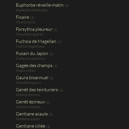
Euphorbe réveille-matin
(1)
Euphorbia helioscopia
Ficaire
(1)
Ficaria verna
Forsythia pleureur
(1)
Forsythia suspensa
Fuchsia de Magellan
(1)
Fuchsia magellanica
Fusain du Japon
(1)
Euonymus japonicus
Gagée des champs
(1)
Gagea villosa
Gaura bisannuel
(1)
Oenothera gaura
Genêt des teinturiers
(1)
Genista tinctoria
Genêt épineux
(1)
Genistia scorpius
Gentiane acaule
(2)
Gentiana acaulis
Gentiane ciliée
(1)