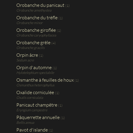
Orobanche du panicaut
(1)
Orobanche amethystea
Orobanche du trèfle
(1)
Orobanche minor
Orobanche giroflée
(1)
Orobanche caryophyllacea
Orobanche grêle
(4)
Orobanche gracilis
Orpin âcre
(1)
Sedum acre
Orpin d'automne
(1)
Hylotelephium spectabile
Osmanthe à feuilles de houx
(1)
Osmanthus heterophyllus
Oxalide corniculée
(1)
Oxalis corniculata
Panicaut champêtre
(1)
Eryngium campestre
Pâquerrette annuelle
(1)
Bellis annua
Pavot d'islande
(1)