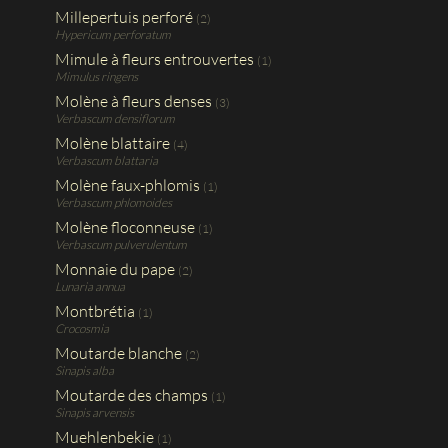
Millepertuis perforé
(2)
Hypericum perforatum
Mimule à fleurs entrouvertes
(1)
Mimulus ringens
Molène à fleurs denses
(3)
Verbascum densiflorum
Molène blattaire
(4)
Verbascum blattaria
Molène faux-phlomis
(1)
Verbascum phlomoides
Molène floconneuse
(1)
Verbascum pulverulentum
Monnaie du pape
(2)
Lunaria annua
Montbrétia
(1)
Crocosmia
Moutarde blanche
(2)
Sinapis alba
Moutarde des champs
(1)
Sinapis arvensis
Muehlenbekie
(1)