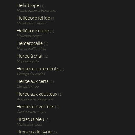
Héliotrope
(1)
Heliotroipum arborescens
Hellébore fétide
(4)
Helleborus foetidus
Hellébore noire
(1)
Helleborus niger
Hémérocalle
(1)
Hemerocallis minor
Herbe à chat
(1)
Nepeta nepeta
Herbe au cure-dents
(1)
Visnaga daucoides
Herbe aux cerfs
(1)
Cervaria rivini
Herbe aux goutteux
(1)
Aegopodium podagraria
Herbe aux verrues
(2)
Chelidonium majus
Hibiscus bleu
(2)
Hibiscus syriacus
Hibiscus de Syrie
(1)