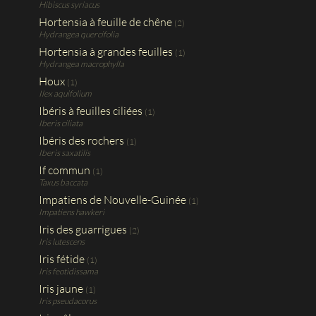
Hibiscus syriacus
Hortensia à feuille de chêne
(2)
Hydrangea quercifolia
Hortensia à grandes feuilles
(1)
Hydrangea macrophylla
Houx
(1)
Ilex aquifolium
Ibéris à feuilles ciliées
(1)
Iberis ciliata
Ibéris des rochers
(1)
Iberis saxatilis
If commun
(1)
Taxus baccata
Impatiens de Nouvelle-Guinée
(1)
Impatiens hawkeri
Iris des guarrigues
(2)
Iris lutescens
Iris fétide
(1)
Iris feotidissama
Iris jaune
(1)
Iris pseudacorus