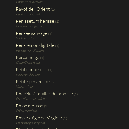
Papaver nudicaule
Pavot de l'Orient
(1)
Papaver orientale
Penissetum hérissé
(1)
Cenchrus longisetus
Pensée sauvage
(1)
Viola tricolor
Penstémon digitale
(1)
Penstemon digitalis
Perce-neige
(1)
Galanthus nivalis
Petit coquelicot
(1)
Papaver dubium
Petite pervenche
(3)
Vinca minor
Phacélie à feuilles de tanaisie
(1)
Phacelia tanacetifolia
Phlox mousse
(2)
Phlox subulata
Physostégie de Virginie
(1)
Physostegia virginia