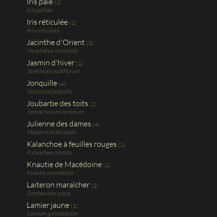
Iris pâle
(1)
Iris pallida
Iris réticulée
(1)
Iris reticulata
Jacinthe d'Orient
(3)
Hyacinthus orientalis
Jasmin d'hiver
(1)
Jasminum nudiflorum
Jonquille
(4)
Narcissus jonquilla
Joubarbe des toits
(2)
Sempervivum tectorum
Julienne des dames
(4)
Hesperis matronalis
Kalanchoe à feuilles rouges
(1)
Kalanchoe crenata
Knautie de Macédoine
(1)
Knautia macedonia
Laiteron maraîcher
(1)
Sonchus oleraceus
Lamier jaune
(1)
Lamium galeobdolon