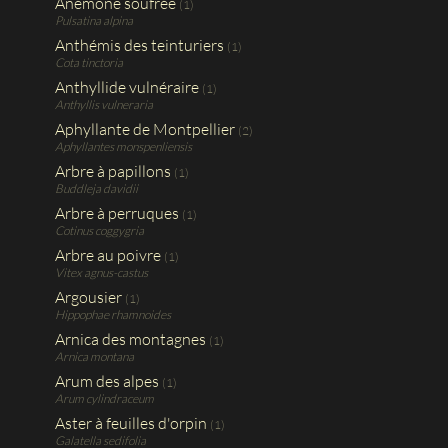
Anémone soufrée
(1)
Pulsatina alpina
Anthémis des teinturiers
(1)
Cota tinctoria
Anthyllide vulnéraire
(1)
Anthyllis vulneraria
Aphyllante de Montpellier
(2)
Aphyllantes monspenliensis
Arbre à papillons
(1)
Buddleja davidii
Arbre à perruques
(1)
Cotinus coggygria
Arbre au poivre
(1)
Vitex agnus-castus
Argousier
(1)
Hippophae rhamnoides
Arnica des montagnes
(1)
Arnica montana
Arum des alpes
(1)
Arum cylindraceum
Aster à feuilles d'orpin
(1)
Galatella sedifolia