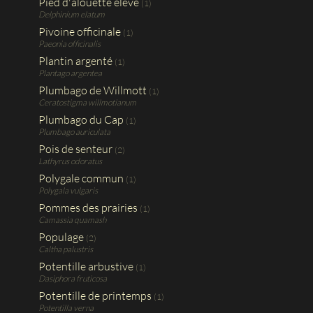
Pied d'alouette élevé
(1)
Delphinium elatum
Pivoine officinale
(1)
Paeonia officinalis
Plantin argenté
(1)
Plantago argentea
Plumbago de Willmott
(1)
Ceratostigma willmotianum
Plumbago du Cap
(1)
Plumbago auriculata
Pois de senteur
(2)
Lathyrus odoratus
Polygale commun
(1)
Polygala vulgaris
Pommes des prairies
(1)
Camassia quamash
Populage
(2)
Caltha palustris
Potentille arbustive
(1)
Dasiphora fruticosa
Potentille de printemps
(1)
Potentilla verna