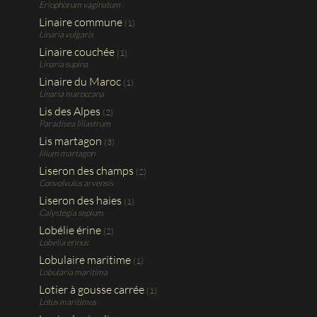
Eriophorum vaginatum
Linaire commune
(1)
Linaria vulgaris
Linaire couchée
(1)
Linaria supina
Linaire du Maroc
(1)
Linaria maroccana
Lis des Alpes
(2)
Paradisea liliastrum
Lis martagon
(3)
lilium martagon
Liseron des champs
(2)
Convolvulus arvensis
Liseron des haies
(1)
Calystegia sepium
Lobélie érine
(2)
Lobelia erinus
Lobulaire maritime
(1)
Lobularia maritima
Lotier à gousse carrée
(1)
Lotus maritimus