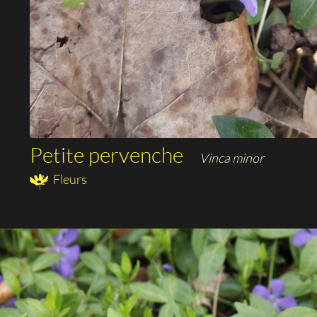
Petite pervenche
Vinca minor
Fleurs