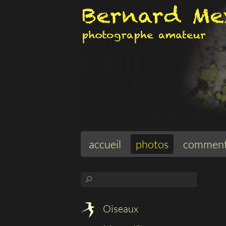
accueil
photos
comment
⚲
Oiseaux