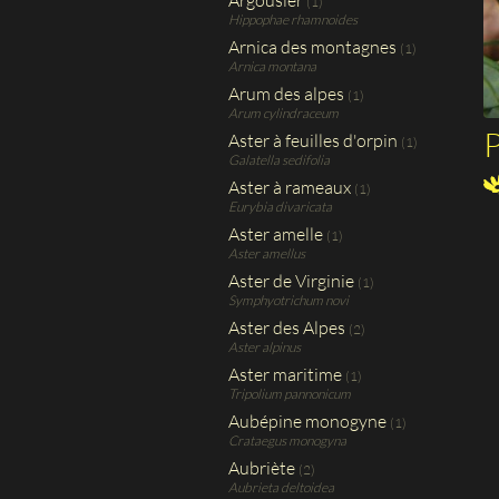
Argousier
(1)
Hippophae rhamnoides
Arnica des montagnes
(1)
Arnica montana
Arum des alpes
(1)
Arum cylindraceum
P
Aster à feuilles d'orpin
(1)
Galatella sedifolia
Aster à rameaux
(1)
Eurybia divaricata
Aster amelle
(1)
Aster amellus
Aster de Virginie
(1)
Symphyotrichum novi
Aster des Alpes
(2)
Aster alpinus
Aster maritime
(1)
Tripolium pannonicum
Aubépine monogyne
(1)
Crataegus monogyna
Aubriète
(2)
Aubrieta deltoidea