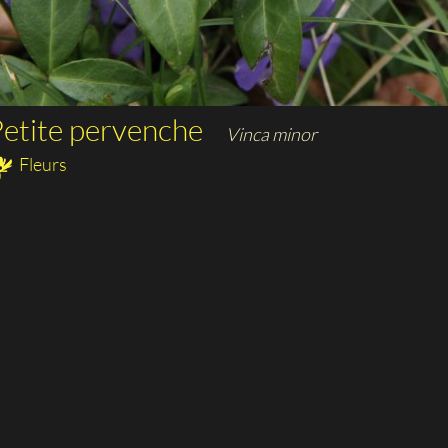
etite pervenche
Vinca minor
Fleurs