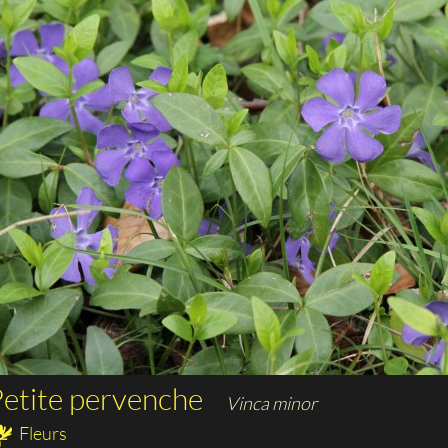
etite pervenche
Vinca minor
Fleurs