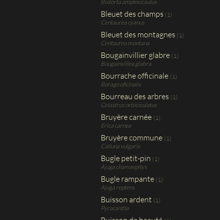
Bistorta amplexicaulus
Bleuet des champs
(1)
Centaurea cyanus
Bleuet des montagnes
(1)
Centaurea montana
Bougainvillier glabre
(1)
Bougainvillea glabra
Bourrache officinale
(1)
Borago oficinalis
Bourreau des arbres
(1)
Celastrus orbiciculatus
Bruyère carnée
(1)
Erica carnea
Bruyère commune
(1)
Calluna vulgaris
Bugle petit-pin
(1)
Ajuga chamaepitys
Bugle rampante
(1)
Ajuga reptens
Buisson ardent
(1)
Pyracantha