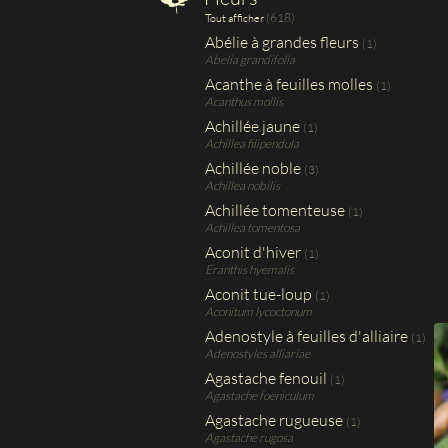
(618)
Tout afficher
Abélie à grandes fleurs
(1)
Abelia grandifolia
Acanthe à feuilles molles
(1)
Acanthus mollis
Achillée jaune
(1)
Achillea filipendula
Achillée noble
(3)
Achillea nobilis
Achillée tomenteuse
(1)
Achillea tomentosa
Aconit d'hiver
(1)
Eranthis hyemalis
Aconit tue-loup
(1)
Aconitum lycoctonum
Adenostyle à feuilles d'alliaire
(1)
Adenostyles alliariae
Agastache fenouil
(1)
Agastache foeniculum
Agastache rugueuse
(1)
Agastache rugosa