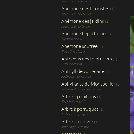
Anemone nemorosa
Anémone des fleuristes
(1)
Anemone coronaria
Anémone des jardins
(1)
Anemone hortensis
Anémone hépathique
(1)
Hpatica nobilis
Anémone soufrée
(1)
Pulsatina alpina
Anthémis des teinturiers
(1)
Cota tinctoria
Anthyllide vulnéraire
(1)
Anthyllis vulneraria
Aphyllante de Montpellier
(2)
Aphyllantes monspenliensis
Arbre à papillons
(1)
Buddleja davidii
Arbre à perruques
(1)
Cotinus coggygria
Arbre au poivre
(1)
Vitex agnus-castus