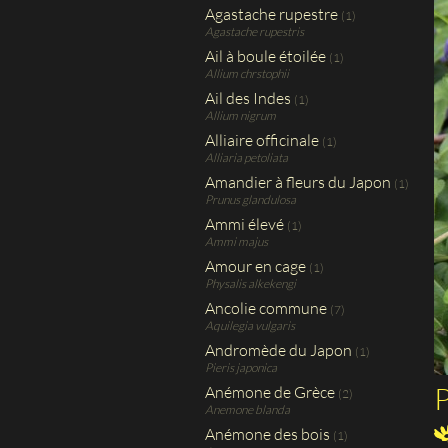
Agastache rupestre
(1)
Agastache rupestris
Ail à boule étoilée
(1)
Allium chrstophii
Ail des Indes
(1)
Allium nigrum
Alliaire officinale
(1)
Alliaria petoliata
Amandier à fleurs du Japon
(1)
Prunus glandulosa
Ammi élevé
(1)
Ammi majus
Amour en cage
(1)
Physalis alkekengi
Ancolie commune
(7)
Aquilegia vulgaris
Andromède du Japon
(1)
Pieris japonica
P
Anémone de Grèce
(2)
Anemone blanda
Anémone des bois
(1)