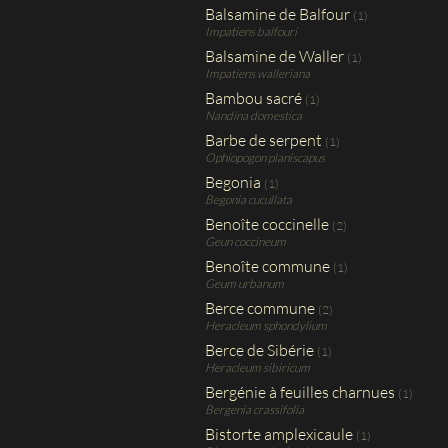
Balsamine de Balfour
(1)
Impatiens balfouri
Balsamine de Waller
(1)
Impatiens walleriana
Bambou sacré
(1)
Nandina domestica
Barbe de serpent
(1)
Ophiopogon planiscapus
Begonia
(1)
Begonia cucullata
Benoîte coccinelle
(2)
Geun coccineum
Benoîte commune
(1)
Geum urbanum
Berce commune
(2)
Heracleum sphondylium
Berce de Sibérie
(1)
Heracleum sibiricum
Bergénie à feuilles charnues
(1)
Bergenia crassifolia
Bistorte amplexicaule
(1)