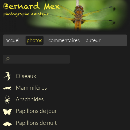
accueil
photos
commentaires
auteur
⚲
Oiseaux
Mammifères
Arachnides
Papillons de jour
Papillons de nuit