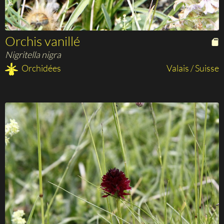
Orchis vanillé
Nigritella nigra
Orchidées
Valais / Suisse