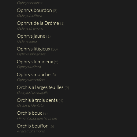
Ophrys scolopax
Ophrys bourdon
(8)
Ophrys fuciflora
Ophrys de la Drôme
(1)
Ophrys drumana
Ophrys jaune
(1)
Ophrys lutea
Ophrys litigieux
(20)
Ophrys sphegodes
Ophrys lumineux
(2)
Ophrys lucifera
Ophrys mouche
(8)
Ophrys insectifera
Orchis à larges feuilles
(2)
Dactylorhiza majalis
Orchis à trois dents
(4)
Orchis tridentata
Orchis bouc
(8)
Himantoglossum hircinum
Orchis bouffon
(6)
Anacamptis morio