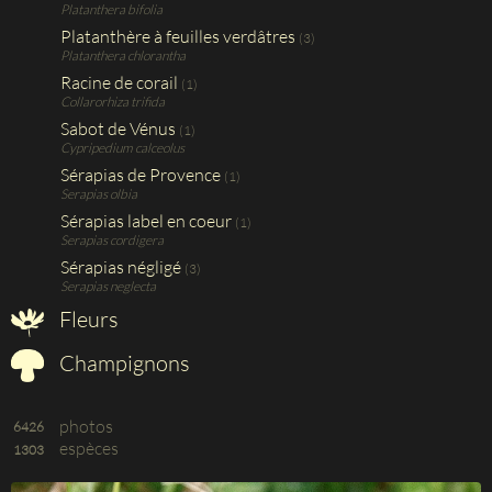
Platanthera bifolia
Platanthère à feuilles verdâtres
(3)
Platanthera chlorantha
Racine de corail
(1)
Collarorhiza trifida
Sabot de Vénus
(1)
Cypripedium calceolus
Sérapias de Provence
(1)
Serapias olbia
Sérapias label en coeur
(1)
Serapias cordigera
Sérapias négligé
(3)
Serapias neglecta
Fleurs
Champignons
photos
6426
espèces
1303