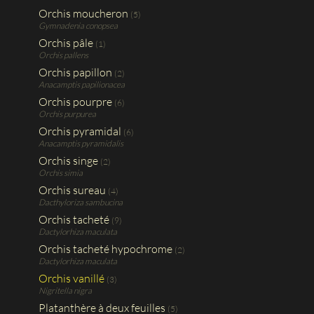
Orchis moucheron
(5)
Gymnadenia conopsea
Orchis pâle
(1)
Orchis pallens
Orchis papillon
(2)
Anacamptis papilionacea
Orchis pourpre
(6)
Orchis purpurea
Orchis pyramidal
(6)
Anacamptis pyramidalis
Orchis singe
(2)
Orchis simia
Orchis sureau
(4)
Dacthyloriza sambucina
Orchis tacheté
(9)
Dactylorhiza maculata
Orchis tacheté hypochrome
(2)
Dactylorhiza maculata
Orchis vanillé
(3)
Nigritella nigra
Platanthère à deux feuilles
(5)