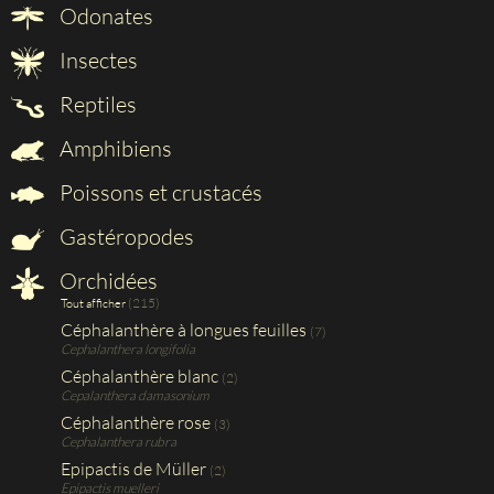
Odonates
Insectes
Reptiles
Amphibiens
Poissons et crustacés
Gastéropodes
Orchidées
(215)
Tout afficher
Céphalanthère à longues feuilles
(7)
Cephalanthera longifolia
Céphalanthère blanc
(2)
Cepalanthera damasonium
Céphalanthère rose
(3)
Cephalanthera rubra
Epipactis de Müller
(2)
Epipactis muelleri