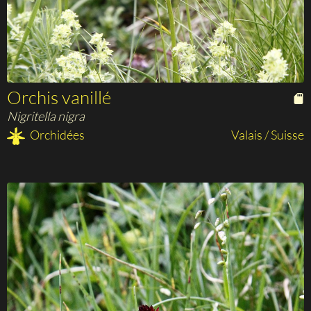
Orchis vanillé
Nigritella nigra
Orchidées
Valais / Suisse