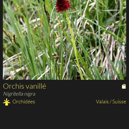
Orchis vanillé
Nigritella nigra
Orchidées
Valais / Suisse