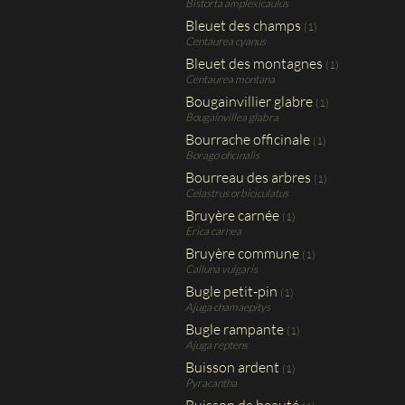
Bistorta amplexicaulus
Bleuet des champs
(1)
Centaurea cyanus
Bleuet des montagnes
(1)
Centaurea montana
Bougainvillier glabre
(1)
Bougainvillea glabra
Bourrache officinale
(1)
Borago oficinalis
Bourreau des arbres
(1)
Celastrus orbiciculatus
Bruyère carnée
(1)
Erica carnea
Bruyère commune
(1)
Calluna vulgaris
Bugle petit-pin
(1)
Ajuga chamaepitys
Bugle rampante
(1)
Ajuga reptens
Buisson ardent
(1)
Pyracantha