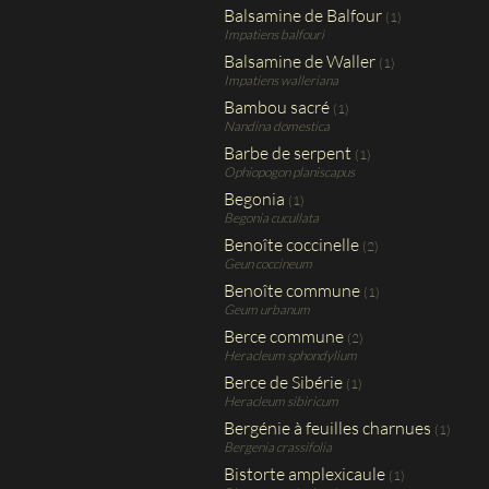
Balsamine de Balfour
(1)
Impatiens balfouri
Balsamine de Waller
(1)
Impatiens walleriana
Bambou sacré
(1)
Nandina domestica
Barbe de serpent
(1)
Ophiopogon planiscapus
Begonia
(1)
Begonia cucullata
Benoîte coccinelle
(2)
Geun coccineum
Benoîte commune
(1)
Geum urbanum
Berce commune
(2)
Heracleum sphondylium
Berce de Sibérie
(1)
Heracleum sibiricum
Bergénie à feuilles charnues
(1)
Bergenia crassifolia
Bistorte amplexicaule
(1)