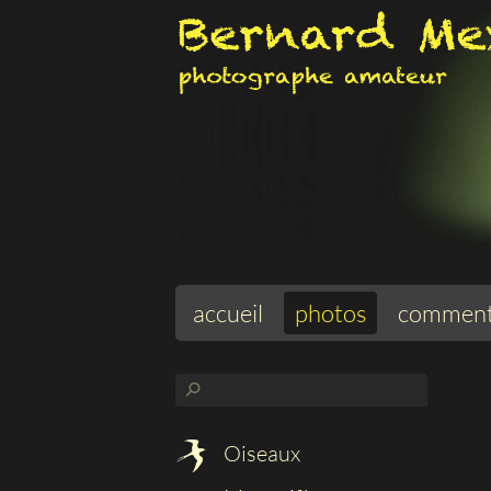
accueil
photos
comment
⚲
Oiseaux