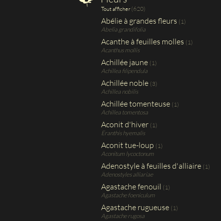
(620)
Tout afficher
Abélie à grandes fleurs
(1)
Abelia grandifolia
Acanthe à feuilles molles
(1)
Acanthus mollis
Achillée jaune
(1)
Achillea filipendula
Achillée noble
(3)
Achillea nobilis
Achillée tomenteuse
(1)
Achillea tomentosa
Aconit d'hiver
(1)
Eranthis hyemalis
Aconit tue-loup
(1)
Aconitum lycoctonum
Adenostyle à feuilles d'alliaire
(1)
Adenostyles alliariae
Agastache fenouil
(1)
Agastache foeniculum
Agastache rugueuse
(1)
Agastache rugosa