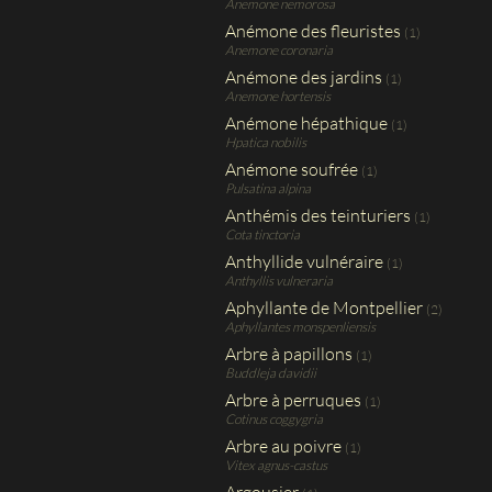
Anemone nemorosa
Anémone des fleuristes
(1)
Anemone coronaria
Anémone des jardins
(1)
Anemone hortensis
Anémone hépathique
(1)
Hpatica nobilis
Anémone soufrée
(1)
Pulsatina alpina
Anthémis des teinturiers
(1)
Cota tinctoria
Anthyllide vulnéraire
(1)
Anthyllis vulneraria
Aphyllante de Montpellier
(2)
Aphyllantes monspenliensis
Arbre à papillons
(1)
Buddleja davidii
Arbre à perruques
(1)
Cotinus coggygria
Arbre au poivre
(1)
Vitex agnus-castus