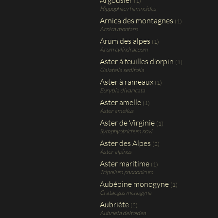
Argousier
(1)
Hippophae rhamnoides
Arnica des montagnes
(1)
Arnica montana
Arum des alpes
(1)
Arum cylindraceum
Aster à feuilles d'orpin
(1)
Galatella sedifolia
Aster à rameaux
(1)
Eurybia divaricata
Aster amelle
(1)
Aster amellus
Aster de Virginie
(1)
Symphyotrichum novi
Aster des Alpes
(2)
Aster alpinus
Aster maritime
(1)
Tripolium pannonicum
Aubépine monogyne
(1)
Crataegus monogyna
Aubriète
(2)
Aubrieta deltoidea