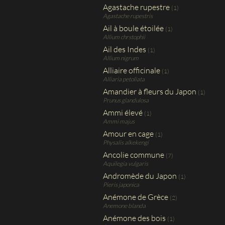
Agastache rupestre
(1)
Agastache rupestris
Ail à boule étoilée
(1)
Allium chrstophii
Ail des Indes
(1)
Allium nigrum
Alliaire officinale
(1)
Alliaria petoliata
Amandier à fleurs du Japon
(1)
Prunus glandulosa
Ammi élevé
(1)
Ammi majus
Amour en cage
(1)
Physalis alkekengi
Ancolie commune
(7)
Aquilegia vulgaris
Andromède du Japon
(1)
Pieris japonica
Anémone de Grèce
(2)
Anemone blanda
Anémone des bois
(1)