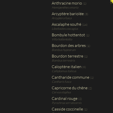
Anthracine morio
(1)
Hemipenthes vmorio
Arcyptère bariolée
(3)
Arcyptera fusca
Ascalaphe soufré
(14)
Libelloides coccagius
Bombyle hottentot
(1)
Villa hottentotta
Bourdon des arbres
(1)
Bombus hypnorum
Bourdon terrestre
(1)
Bombus terrestris
Caloptène italien
(6)
Calliptamus italicus
Cantharide commune
(1)
Cantharis fusca
Capricorne du chêne
(2)
Cervus elaphus
Cardinal rouge
(2)
Pyrochroa serraticornis
Casside coccinelle
(1)