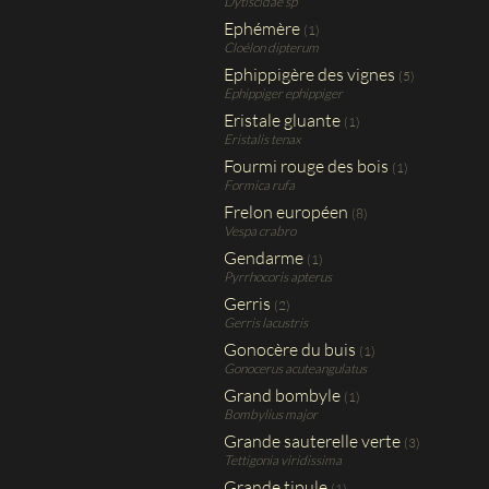
Dytiscidae sp
Ephémère
(1)
Cloélon dipterum
Ephippigère des vignes
(5)
Ephippiger ephippiger
Eristale gluante
(1)
Eristalis tenax
Fourmi rouge des bois
(1)
Formica rufa
Frelon européen
(8)
Vespa crabro
Gendarme
(1)
Pyrrhocoris apterus
Gerris
(2)
Gerris lacustris
Gonocère du buis
(1)
Gonocerus acuteangulatus
Grand bombyle
(1)
Bombylius major
Grande sauterelle verte
(3)
Tettigonia viridissima
Grande tipule
(1)