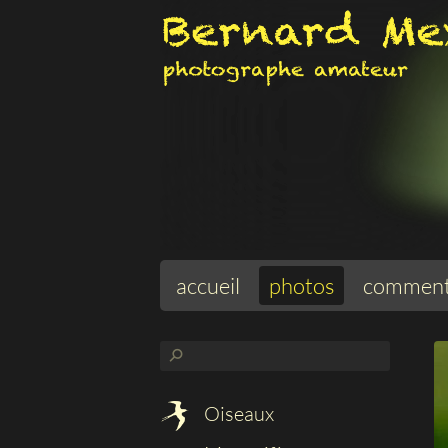
accueil
photos
comment
⚲
Oiseaux