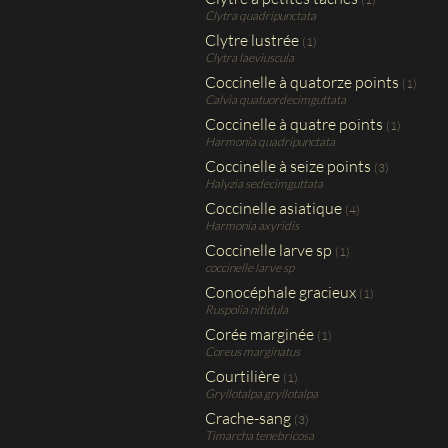
Clytra quadripunctata
Clytre lustrée
(1)
Clytra laeviuscula
Coccinelle à quatorze points
(1)
Calvia quatuordecimguttata
Coccinelle à quatre points
(1)
Harmonia quadripunctata
Coccinelle à seize points
(3)
Halyzia sedecimguttata
Coccinelle asiatique
(4)
Harmonia axyridis
Coccinelle larve sp
(1)
coccinelle larve sp
Conocéphale gracieux
(1)
Ruspolia nitidula
Corée marginée
(1)
Coreus marginatus
Courtilière
(1)
Gryllotalpa gryllotalpa
Crache-sang
(3)
Timarcha tenebricosa