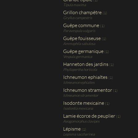
Tipula maxima
Grillon champêtre
(1)
Gryllus campestris
Guêpe commune
(1)
Paravespula vulgaris
Guêpe fouisseuse
(1)
Ammophila sabulosa
Guêpe germanique
(1)
Vespula germanica
Hanneton des jardins
(1)
Phyllopertha horticola
Ichneumon ephialtes
(1)
Ichneumon ephialtes
Ichneumon stramentor
(1)
Ichneumon stramentor
Isodonte mexicaine
(1)
Isodontia mexicana
Lamie écorce de peuplier
(1)
Aeogomorphus clavipes
Lépisme
(1)
Lepisma saccharinea