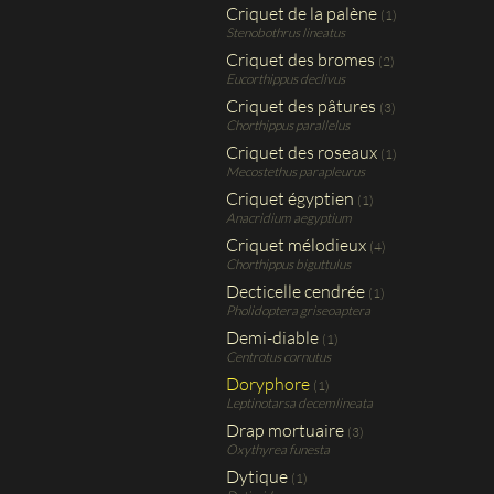
Criquet de la palène
(1)
Stenobothrus lineatus
Criquet des bromes
(2)
Eucorthippus declivus
Criquet des pâtures
(3)
Chorthippus parallelus
Criquet des roseaux
(1)
Mecostethus parapleurus
Criquet égyptien
(1)
Anacridium aegyptium
Criquet mélodieux
(4)
Chorthippus biguttulus
Decticelle cendrée
(1)
Pholidoptera griseoaptera
Demi-diable
(1)
Centrotus cornutus
Doryphore
(1)
Leptinotarsa decemlineata
Drap mortuaire
(3)
Oxythyrea funesta
Dytique
(1)