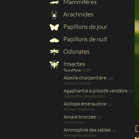
Mammifères
Arachnides
Papillons de jour
Papillons de nuit
Odonates
Insectes
(236)
Tout afficher
Abeille charpentière
(11)
Xylocopa violacea
Agaphantie à pilosité verdâtre
(1)
Agapanthia villosoviridides
Aïolope émeraudine
(1)
Aiolopus thalassinus
Amare bronzée
(1)
Amara aenea
Ammophile des sables
(1)
Ammophila sabulosa