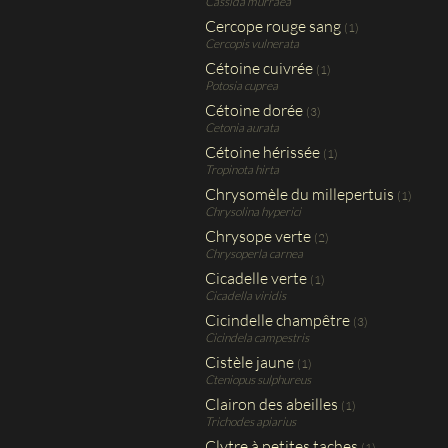
Cassida murraea
Cercope rouge sang
(1)
Cercopis vulnerata
Cétoine cuivrée
(1)
Potosia cuprea
Cétoine dorée
(3)
Cetonia aurata
Cétoine hérissée
(1)
Tropinota hirta
Chrysomèle du millepertuis
(1)
Chrysolina hyperici
Chrysope verte
(2)
Chrysoperla carnea
Cicadelle verte
(1)
Cicadella viridis
Cicindelle champêtre
(3)
Cicindela campestris
Cistèle jaune
(1)
Cteniopus sulphureus
Clairon des abeilles
(1)
Trichodes apiarius
Clytre à petites taches
(1)