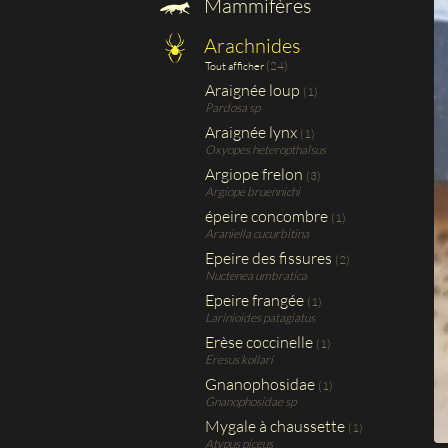
Mammifères
Arachnides
(24)
Tout afficher
Araignée loup
(1)
Pardosa sp
Araignée lynx
(1)
Oxyopes heteropthalsus
Argiope frelon
(3)
Argiope bruennichi
épeire concombre
(1)
Araniella cucurbitina
Epeire des fissures
(2)
Nuctenea umbratica
Epeire frangée
(1)
Larinioides patagiatus
Erèse coccinelle
(1)
Eresus kollari
Gnanophosidae
(1)
Gnanophosidae sp
Mygale à chaussette
(1)
Atypus piceus