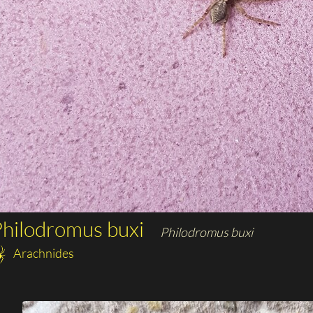
hilodromus buxi
Philodromus buxi
Arachnides