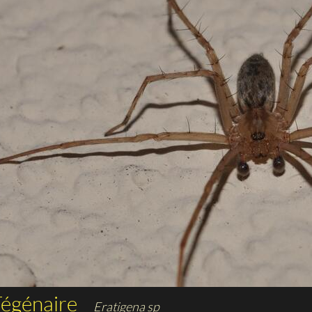
égénaire
Eratigena sp