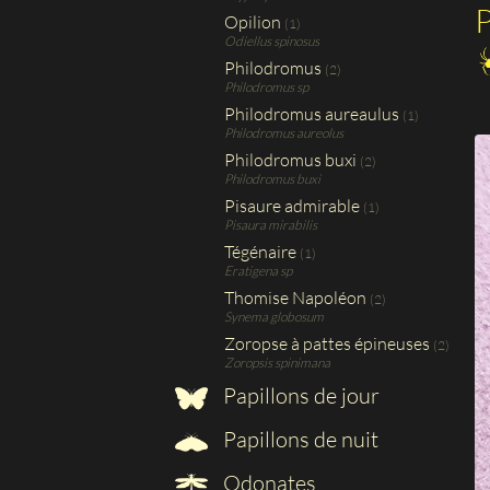
P
Opilion
(1)
Odiellus spinosus
Philodromus
(2)
Philodromus sp
Philodromus aureaulus
(1)
Philodromus aureolus
Philodromus buxi
(2)
Philodromus buxi
Pisaure admirable
(1)
Pisaura mirabilis
Tégénaire
(1)
Eratigena sp
Thomise Napoléon
(2)
Synema globosum
Zoropse à pattes épineuses
(2)
Zoropsis spinimana
Papillons de jour
Papillons de nuit
Odonates