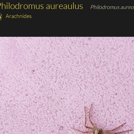
hilodromus aureaulus
Philodromus aureo
Arachnides