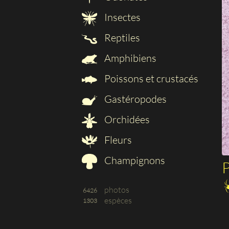
Insectes
Reptiles
Amphibiens
Poissons et crustacés
Gastéropodes
Orchidées
Fleurs
Champignons
P
photos
6426
espèces
1303