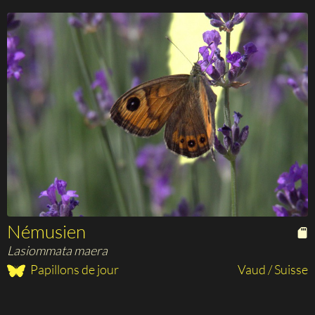
Némusien
Lasiommata maera
Papillons de jour
Vaud / Suisse