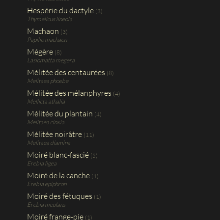
Hespérie du dactyle
(3)
Thymelicus lineola
Machaon
(3)
Papilio machaon
Mégère
(8)
Lasiomatta megera
Mélitée des centaurées
(8)
Melitaea phoebe
Mélitée des mélanphyres
(4)
Mellicta athalia
Mélitée du plantain
(4)
Melitaea cinxia
Mélitée noirâtre
(11)
Melitaea diamina
Moiré blanc-fascié
(5)
Erebia ligea
Moiré de la canche
(1)
Erebia epiphron
Moiré des fétuques
(1)
Erebia meolans
Moiré frange-pie
(1)