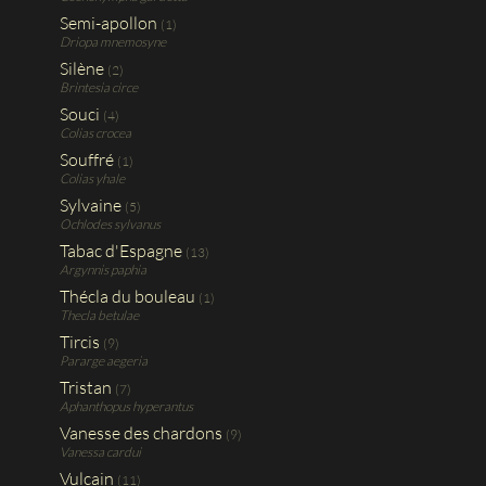
Semi-apollon
(1)
Driopa mnemosyne
Silène
(2)
Brintesia circe
Souci
(4)
Colias crocea
Souffré
(1)
Colias yhale
Sylvaine
(5)
Ochlodes sylvanus
Tabac d'Espagne
(13)
Argynnis paphia
Thécla du bouleau
(1)
Thecla betulae
Tircis
(9)
Pararge aegeria
Tristan
(7)
Aphanthopus hyperantus
Vanesse des chardons
(9)
Vanessa cardui
Vulcain
(11)