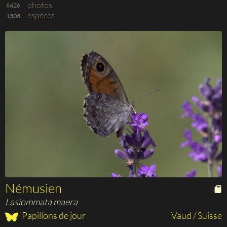
photos
6426
espèces
1303
Némusien
Lasiommata maera
Papillons de jour
Vaud / Suisse