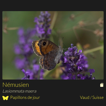
Némusien
Lasiommata maera
Papillons de jour
Vaud / Suisse