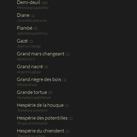
Demi-deuil
(10)
Melanargia galathea
Diane
(1)
Zerynthia polyxena
Flambé
(8)
Iphiclides podalirius
Gazé
(2)
Aporia crataegi
Grand mars changeant
(2)
Apatura iris
Grand nacré
(3)
Argynnis aglaja
Grand nègre des bois
(1)
Minois dryas
Grande tortue
(6)
Nymphalis polichloros
Hespérie de la houque
(1)
Tymelicus sylvestris
Hespérie des potentilles
(2)
Pyrgus armoricanus
Hespérie du chiendent
(1)
Thymelicus acteon