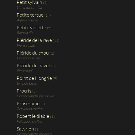
Petit sylvain
(9)
Limenitis camilla
Petite tortue
(14)
Aglaes urticae
Petite violette
(5)
Boloria dia
Piéride de la rave
(11)
Pieris rapae
Piéride du chou
(1)
Pieris brassicae
Piéride du navet
(3)
Pieris napi
Point de Hongrie
(9)
Erynnis tages
Procris
(5)
Coenonympha pamphilus
Proserpine
(2)
Zerynthia rumina
Robert le diable
(19)
Polygonia c-album
Satyrion
(1)
Coenonympha gardetta