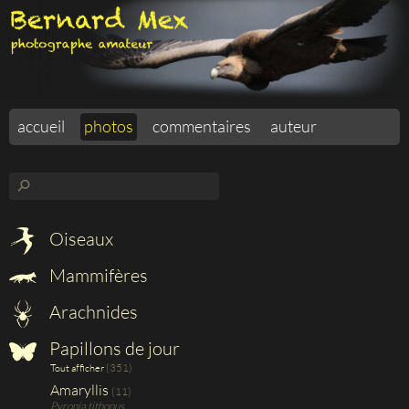
accueil
photos
commentaires
auteur
⚲
Oiseaux
Mammifères
Arachnides
Papillons de jour
(351)
Tout afficher
Amaryllis
(11)
Pyronia tithonus