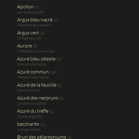
Apollon
(7)
parnassius apollo
Argus bleu nacré
(1)
Polyommatus coridon
Argus vert
(1)
Calloprhys rubi
Aurore
(5)
Anthocharis cardamines
Azuré bleu céleste
(6)
Lysandra bellargus
Azuré commun
(16)
Polyommatus icarus
Azuré de la faucille
(2)
Everes alcetas
Azuré des nerpruns
(4)
Celastrina argiolus
Azuré du trèfle
(1)
Everes argiades
bacchante
(1)
Lopinga achine
Brun des pélargoniums
(1)