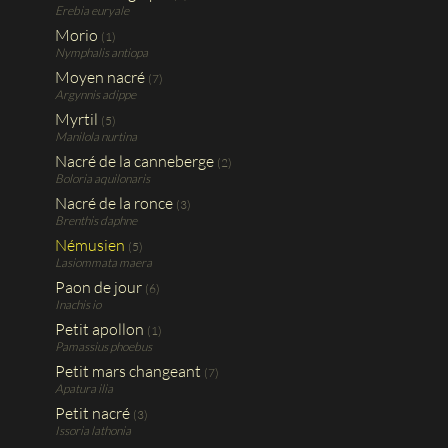
Erebia euryale
Morio
(1)
Nymphalis antiopa
Moyen nacré
(7)
Argynnis adippe
Myrtil
(5)
Manilola nurtina
Nacré de la canneberge
(2)
Boloria aquilonaris
Nacré de la ronce
(3)
Brenthis daphne
Némusien
(5)
Lasiommata maera
Paon de jour
(6)
Inachis io
Petit apollon
(1)
Pamassius phoebus
Petit mars changeant
(7)
Apatura ilia
Petit nacré
(3)
Issoria lathonia