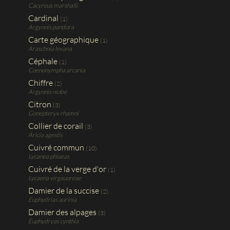
Cacyreus marshalli
Cardinal
(1)
Argynnis pandora
Carte géographique
(1)
Araschnia levana
Céphale
(1)
Coenonympha arcania
Chiffre
(2)
Argynnis niobe
Citron
(3)
Gonepteryx rhamni
Collier de corail
(3)
Aricia agestis
Cuivré commun
(10)
Lycanea phlaeas
Cuivré de la verge d'or
(1)
Lycaena virgauoreae
Damier de la succise
(2)
Euphydrias aurinia
Damier des alpages
(3)
Euphydryas cynthia