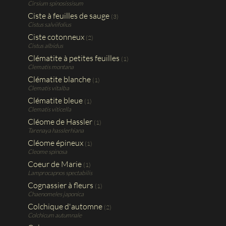
Cirsium spinosissisum
Ciste à feuilles de sauge
(3)
Cistus salviifolius
Ciste cotonneux
(2)
Cistus albidus
Clématite à petites feuilles
(1)
Clematis montana
Clématite blanche
(1)
Clematis vitalba
Clématite bleue
(1)
Clematis viticella
Cléome de Hassler
(1)
Tarenaya hasslerhiana
Cléome épineux
(1)
Cleome spinosa
Coeur de Marie
(1)
Lamprocapnos spectabilis
Cognassier à fleurs
(1)
Chaenomeles japonica
Colchique d'automne
(2)
Colchicum autumnale