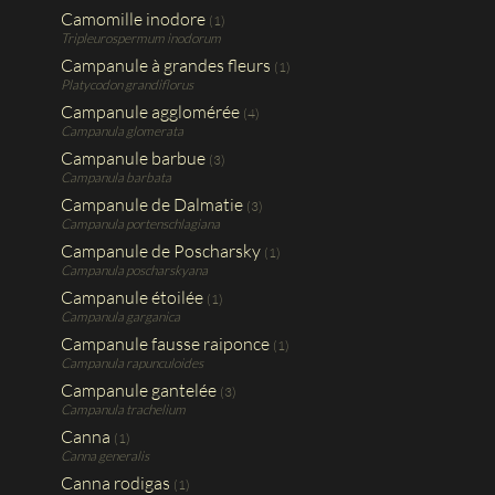
Camomille inodore
(1)
Tripleurospermum inodorum
Campanule à grandes fleurs
(1)
Platycodon grandiflorus
Campanule agglomérée
(4)
Campanula glomerata
Campanule barbue
(3)
Campanula barbata
Campanule de Dalmatie
(3)
Campanula portenschlagiana
Campanule de Poscharsky
(1)
Campanula poscharskyana
Campanule étoilée
(1)
Campanula garganica
Campanule fausse raiponce
(1)
Campanula rapunculoides
Campanule gantelée
(3)
Campanula trachelium
Canna
(1)
Canna generalis
Canna rodigas
(1)