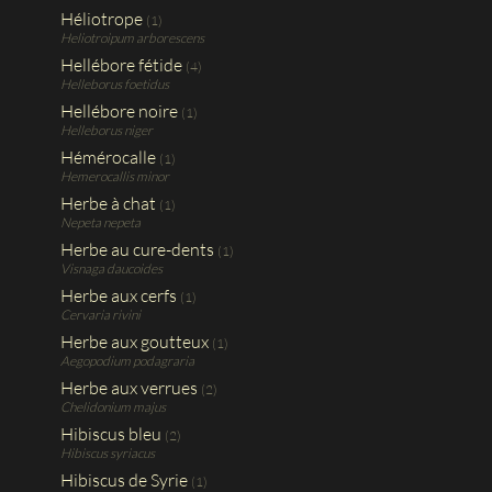
Héliotrope
(1)
Heliotroipum arborescens
Hellébore fétide
(4)
Helleborus foetidus
Hellébore noire
(1)
Helleborus niger
Hémérocalle
(1)
Hemerocallis minor
Herbe à chat
(1)
Nepeta nepeta
Herbe au cure-dents
(1)
Visnaga daucoides
Herbe aux cerfs
(1)
Cervaria rivini
Herbe aux goutteux
(1)
Aegopodium podagraria
Herbe aux verrues
(2)
Chelidonium majus
Hibiscus bleu
(2)
Hibiscus syriacus
Hibiscus de Syrie
(1)