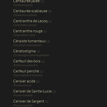
Centaurée jacée
(1)
Centaurea jacea
Centaurée scabieuse
(3)
Centaurea scabiosa
Centranthe de Lecoq
(1)
Centranthus lecoqii
Centranthe rouge
(1)
Centranthus ruber
Céraiste tomenteux
(1)
Cerastium tomentosum
Cératostigma
(1)
Ceratostigma plumbaginoides
Cerfeuil des bois
(1)
Anthriscus sylvestris
Cerfeuil penché
(1)
Chaerophyllum temulum
Cerisier acide
(1)
Prunus cesarus
Cerisier de Sainte-Lucie
(1)
Prunus mahaleb
Cerisier de Sargent
(1)
Prunus sargentii