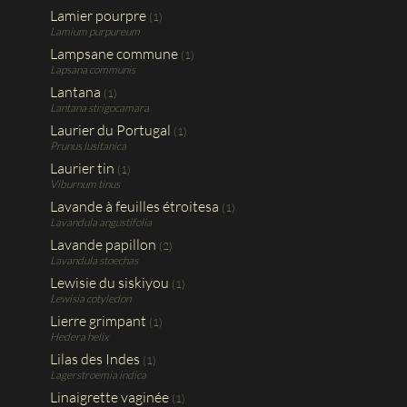
Lamier pourpre
(1)
Lamium purpureum
Lampsane commune
(1)
Lapsana communis
Lantana
(1)
Lantana strigocamara
Laurier du Portugal
(1)
Prunus lusitanica
Laurier tin
(1)
Viburnum tinus
Lavande à feuilles étroitesa
(1)
Lavandula angustifolia
Lavande papillon
(2)
Lavandula stoechas
Lewisie du siskiyou
(1)
Lewisia cotyledon
Lierre grimpant
(1)
Hedera helix
Lilas des Indes
(1)
Lagerstroemia indica
Linaigrette vaginée
(1)