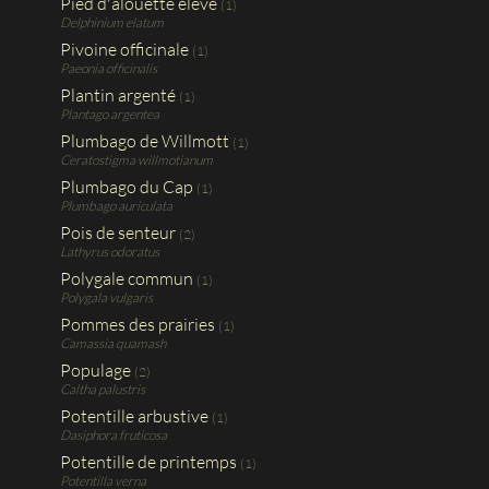
Pied d'alouette élevé
(1)
Delphinium elatum
Pivoine officinale
(1)
Paeonia officinalis
Plantin argenté
(1)
Plantago argentea
Plumbago de Willmott
(1)
Ceratostigma willmotianum
Plumbago du Cap
(1)
Plumbago auriculata
Pois de senteur
(2)
Lathyrus odoratus
Polygale commun
(1)
Polygala vulgaris
Pommes des prairies
(1)
Camassia quamash
Populage
(2)
Caltha palustris
Potentille arbustive
(1)
Dasiphora fruticosa
Potentille de printemps
(1)
Potentilla verna