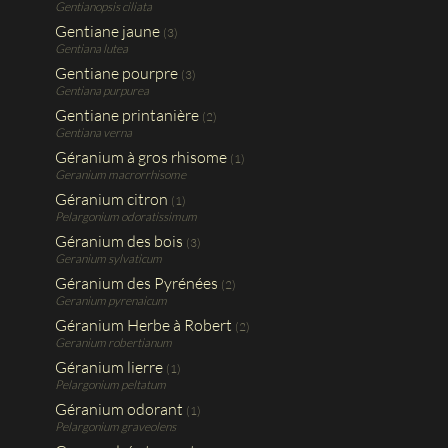
Gentianopsis ciliata
Gentiane jaune
(3)
Gentiana lutea
Gentiane pourpre
(3)
Gentiana purpurea
Gentiane printanière
(2)
Gentiana verna
Géranium à gros rhisome
(1)
Geranium macrorrhisome
Géranium citron
(1)
Pelargonium odoratissimum
Géranium des bois
(3)
Geranium sylvaticum
Géranium des Pyrénées
(2)
Geranium pyrenaicum
Géranium Herbe à Robert
(2)
Geranium robertianum
Géranium lierre
(1)
Pelargonium peltatum
Géranium odorant
(1)
Pelargonium graveolens