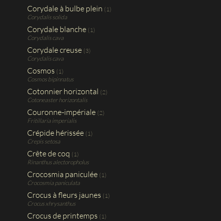
Corydale à bulbe plein
(1)
Corydalis solida
Corydale blanche
(1)
Corydalis cava
Corydale creuse
(3)
Corydalis cava
Cosmos
(1)
Cosmos bipinnatus
Cotonnier horizontal
(2)
Cotoneaster horizontalis
Couronne-impériale
(2)
Fritillaria imperialis
Crépide hérissée
(1)
Crepis setosa
Crête de coq
(1)
Rinanthus alectoropholus
Crocosmia paniculée
(1)
Crocosmia paniculata
Crocus à fleurs jaunes
(1)
Crocus xhrysanthus
Crocus de printemps
(1)