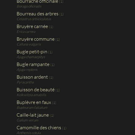
Bourrache officinale
(1)
Borago oficinalis
Bourreau des arbres
(1)
Celastrus orbiciculatus
Bruyère carnée
(1)
Erica carnea
Bruyère commune
(1)
Calluna vulgaris
Bugle petit-pin
(1)
Ajuga chamaepitys
Bugle rampante
(1)
Ajuga reptens
Buisson ardent
(1)
Pyracantha
Buisson de beauté
(1)
Kolkwitzia amabilis
Buplèvre en faux
(1)
Bupleurum falcatum
Caille-lait jaune
(1)
Galium verum
Camomille des chiens
(1)
Anthemis cotula