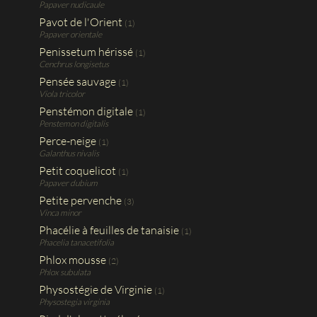
Papaver nudicaule
Pavot de l'Orient
(1)
Papaver orientale
Penissetum hérissé
(1)
Cenchrus longisetus
Pensée sauvage
(1)
Viola tricolor
Penstémon digitale
(1)
Penstemon digitalis
Perce-neige
(1)
Galanthus nivalis
Petit coquelicot
(1)
Papaver dubium
Petite pervenche
(3)
Vinca minor
Phacélie à feuilles de tanaisie
(1)
Phacelia tanacetifolia
Phlox mousse
(2)
Phlox subulata
Physostégie de Virginie
(1)
Physostegia virginia