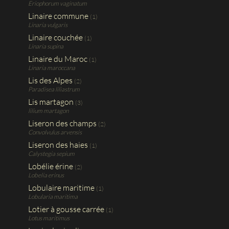
Eriophorum vaginatum
Linaire commune
(1)
Linaria vulgaris
Linaire couchée
(1)
Linaria supina
Linaire du Maroc
(1)
Linaria maroccana
Lis des Alpes
(2)
Paradisea liliastrum
Lis martagon
(3)
lilium martagon
Liseron des champs
(2)
Convolvulus arvensis
Liseron des haies
(1)
Calystegia sepium
Lobélie érine
(2)
Lobelia erinus
Lobulaire maritime
(1)
Lobularia maritima
Lotier à gousse carrée
(1)
Lotus maritimus