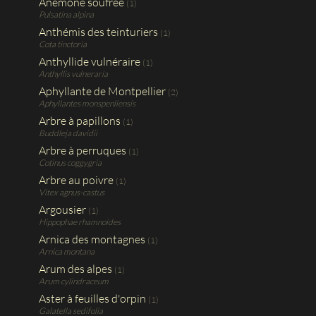
Anémone soufrée
(1)
Pulsatina alpina
Anthémis des teinturiers
(1)
Cota tinctoria
Anthyllide vulnéraire
(1)
Anthyllis vulneraria
Aphyllante de Montpellier
(2)
Aphyllantes monspenliensis
Arbre à papillons
(1)
Buddleja davidii
Arbre à perruques
(1)
Cotinus coggygria
Arbre au poivre
(1)
Vitex agnus-castus
Argousier
(1)
Hippophae rhamnoides
Arnica des montagnes
(1)
Arnica montana
Arum des alpes
(1)
Arum cylindraceum
Aster à feuilles d'orpin
(1)
Galatella sedifolia