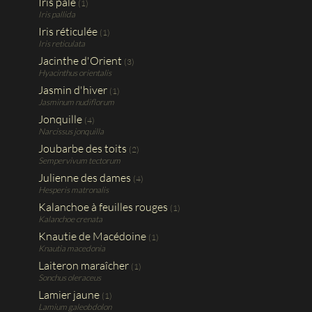
Iris pâle
(1)
Iris pallida
Iris réticulée
(1)
Iris reticulata
Jacinthe d'Orient
(3)
Hyacinthus orientalis
Jasmin d'hiver
(1)
Jasminum nudiflorum
Jonquille
(4)
Narcissus jonquilla
Joubarbe des toits
(2)
Sempervivum tectorum
Julienne des dames
(4)
Hesperis matronalis
Kalanchoe à feuilles rouges
(1)
Kalanchoe crenata
Knautie de Macédoine
(1)
Knautia macedonia
Laiteron maraîcher
(1)
Sonchus oleraceus
Lamier jaune
(1)
Lamium galeobdolon