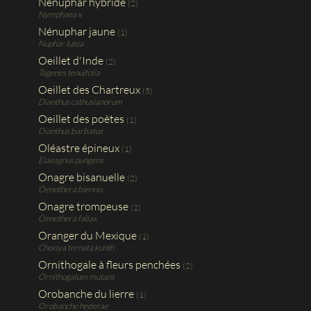
Nénuphar hybride
(2)
Nymphaea x
Nénuphar jaune
(1)
Nuphar lutea
Oeillet d'Inde
(2)
Tagenes tenuifolia
Oeillet des Chartreux
(5)
Dianthus cathusianorum
Oeillet des poètes
(1)
Dianthus barbatus
Oléastre épineux
(1)
Elaeagnus pungens
Onagre bisanuelle
(2)
Oenothera biennis
Onagre trompeuse
(2)
Oenothera fallax
Oranger du Mexique
(1)
Choisya ternata kunth
Ornithogale à fleurs penchées
(2)
Ornithogalum mutans
Orobanche du lierre
(1)
Orobanche hederae