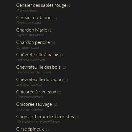
Cerisier des sables rouge
(1)
Prunus cistena
Cerisier du Japon
(2)
Prunus serrulata
Chardon Marie
(1)
Silybum marianum
Chardon penché
(2)
Carduus nutans
Chèvrefeuille à balais
(1)
Lonicera xylosteum
Chèvrefeuille des bois
(1)
Lonicera periclymenum
Chèvrefeuille du Japon
(1)
Lonicera japonica
Chicorée à rameaux
(2)
Cichorium endivia
Chicorée sauvage
(1)
Cichorium intybus
Chrysanthème des fleuristes
(1)
Chrysantemum grandiflorum
Cirse épineux
(1)