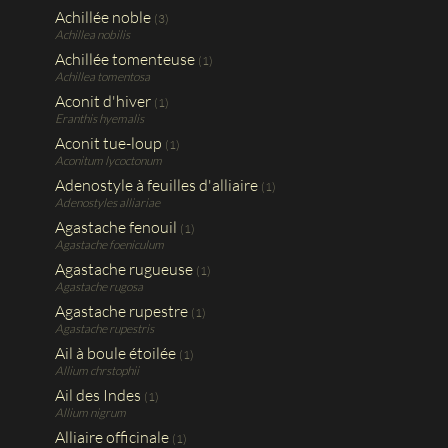
Achillée noble
(3)
Achillea nobilis
Achillée tomenteuse
(1)
Achillea tomentosa
Aconit d'hiver
(1)
Eranthis hyemalis
Aconit tue-loup
(1)
Aconitum lycoctonum
Adenostyle à feuilles d'alliaire
(1)
Adenostyles alliariae
Agastache fenouil
(1)
Agastache foeniculum
Agastache rugueuse
(1)
Agastache rugosa
Agastache rupestre
(1)
Agastache rupestris
Ail à boule étoilée
(1)
Allium chrstophii
Ail des Indes
(1)
Allium nigrum
Alliaire officinale
(1)