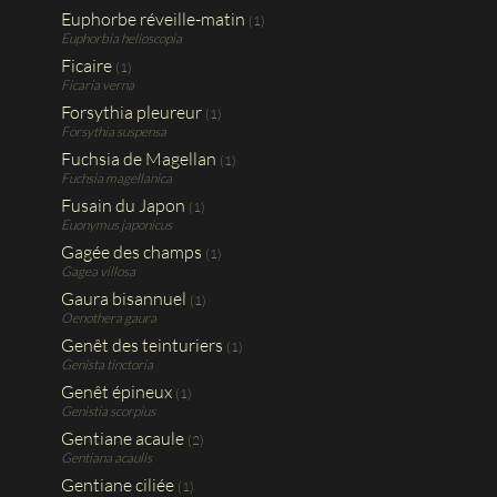
Euphorbe réveille-matin
(1)
Euphorbia helioscopia
Ficaire
(1)
Ficaria verna
Forsythia pleureur
(1)
Forsythia suspensa
Fuchsia de Magellan
(1)
Fuchsia magellanica
Fusain du Japon
(1)
Euonymus japonicus
Gagée des champs
(1)
Gagea villosa
Gaura bisannuel
(1)
Oenothera gaura
Genêt des teinturiers
(1)
Genista tinctoria
Genêt épineux
(1)
Genistia scorpius
Gentiane acaule
(2)
Gentiana acaulis
Gentiane ciliée
(1)