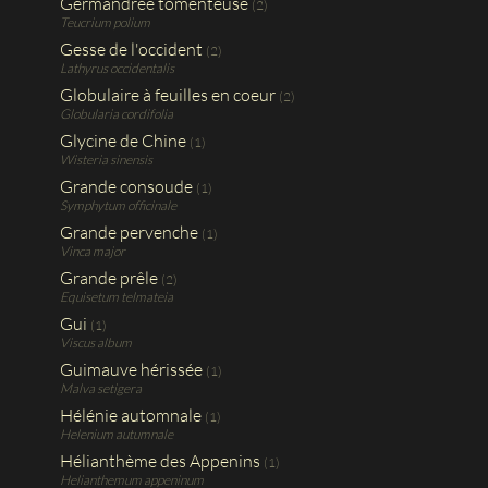
Germandrée tomenteuse
(2)
Teucrium polium
Gesse de l'occident
(2)
Lathyrus occidentalis
Globulaire à feuilles en coeur
(2)
Globularia cordifolia
Glycine de Chine
(1)
Wisteria sinensis
Grande consoude
(1)
Symphytum officinale
Grande pervenche
(1)
Vinca major
Grande prêle
(2)
Equisetum telmateia
Gui
(1)
Viscus album
Guimauve hérissée
(1)
Malva setigera
Hélénie automnale
(1)
Helenium autumnale
Hélianthème des Appenins
(1)
Helianthemum appeninum