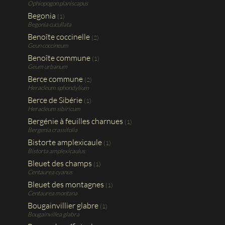
Ophiopogon planiscapus
Begonia
(1)
Begonia cucullata
Benoîte coccinelle
(2)
Geun coccineum
Benoîte commune
(1)
Geum urbanum
Berce commune
(2)
Heracleum sphondylium
Berce de Sibérie
(1)
Heracleum sibiricum
Bergénie à feuilles charnues
(1)
Bergenia crassifolia
Bistorte amplexicaule
(1)
Bistorta amplexicaulus
Bleuet des champs
(1)
Centaurea cyanus
Bleuet des montagnes
(1)
Centaurea montana
Bougainvillier glabre
(1)
Bougainvillea glabra