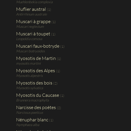
Muehlenbekia complexia
Muflier austral
(1)
Antirrhinum australe
Muscari à grappe
(1)
Muscari neglectum
Muscari à toupet
(1)
Leopoldia comosa
Muscari faux-botryde
(1)
Muscari botryoides
Myosotis de Martin
(1)
myosotis martini
Myosotis des Alpes
(1)
Myosotis alpestris
Myosotis des bois
(2)
Myosotis sylvatica
Myosotis du Caucase
(1)
Brunnera macrophylla
Narcisse des poètes
(2)
Narcissus poeticus
Nénuphar blanc
(1)
Nymphaea alba