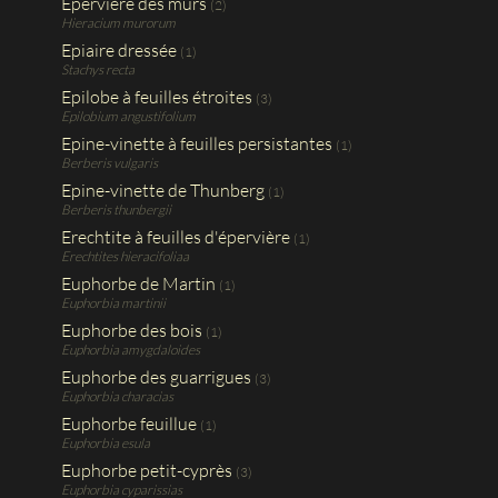
Epervière des murs
(2)
Hieracium murorum
Epiaire dressée
(1)
Stachys recta
Epilobe à feuilles étroites
(3)
Epilobium angustifolium
Epine-vinette à feuilles persistantes
(1)
Berberis vulgaris
Epine-vinette de Thunberg
(1)
Berberis thunbergii
Erechtite à feuilles d'épervière
(1)
Erechtites hieracifoliaa
Euphorbe de Martin
(1)
Euphorbia martinii
Euphorbe des bois
(1)
Euphorbia amygdaloides
Euphorbe des guarrigues
(3)
Euphorbia characias
Euphorbe feuillue
(1)
Euphorbia esula
Euphorbe petit-cyprès
(3)
Euphorbia cyparissias