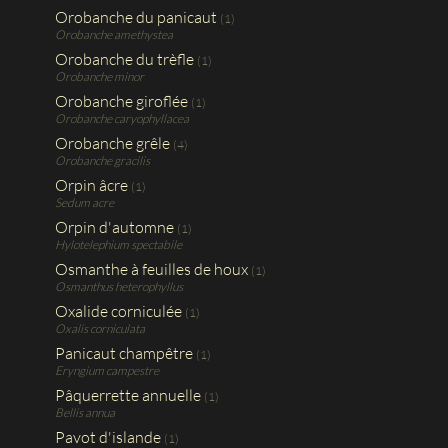
Orobanche du panicaut
(1)
Orobanche amethystea
Orobanche du trèfle
(1)
Orobanche minor
Orobanche giroflée
(1)
Orobanche caryophyllacea
Orobanche grêle
(4)
Orobanche gracilis
Orpin âcre
(1)
Sedum acre
Orpin d'automne
(1)
Hylotelephium spectabile
Osmanthe à feuilles de houx
(1)
Osmanthus heterophyllus
Oxalide corniculée
(1)
Oxalis corniculata
Panicaut champêtre
(1)
Eryngium campestre
Pâquerrette annuelle
(1)
Bellis annua
Pavot d'islande
(1)