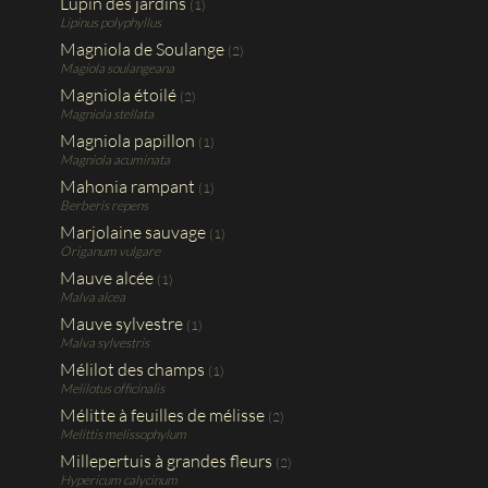
Lupin des jardins
(1)
Lipinus polyphyllus
Magniola de Soulange
(2)
Magiola soulangeana
Magniola étoilé
(2)
Magniola stellata
Magniola papillon
(1)
Magniola acuminata
Mahonia rampant
(1)
Berberis repens
Marjolaine sauvage
(1)
Origanum vulgare
Mauve alcée
(1)
Malva alcea
Mauve sylvestre
(1)
Malva sylvestris
Mélilot des champs
(1)
Melilotus officinalis
Mélitte à feuilles de mélisse
(2)
Melittis melissophylum
Millepertuis à grandes fleurs
(2)
Hypericum calycinum