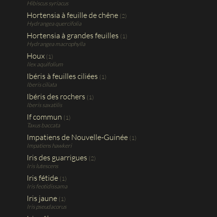
Hibiscus syriacus
Hortensia à feuille de chêne
(2)
Hydrangea quercifolia
Hortensia à grandes feuilles
(1)
Hydrangea macrophylla
Houx
(1)
Ilex aquifolium
Ibéris à feuilles ciliées
(1)
Iberis ciliata
Ibéris des rochers
(1)
Iberis saxatilis
If commun
(1)
Taxus baccata
Impatiens de Nouvelle-Guinée
(1)
Impatiens hawkeri
Iris des guarrigues
(2)
Iris lutescens
Iris fétide
(1)
Iris feotidissama
Iris jaune
(1)
Iris pseudacorus