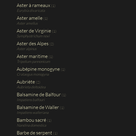
Aster à rameaux
(1)
Eurybia divaricata
Aster amelle
(1)
Aster amellus
Aster de Virginie
(1)
Symphyotrichum novi
Aster des Alpes
(2)
Aster alpinus
Aster maritime
(1)
Tripolium pannonicum
Aubépine monogyne
(1)
Crataegus monogyna
Aubriète
(2)
Aubrieta deltoidea
Balsamine de Balfour
(1)
Impatiens balfouri
Balsamine de Waller
(1)
Impatiens walleriana
Bambou sacré
(1)
Nandina domestica
Barbe de serpent
(1)