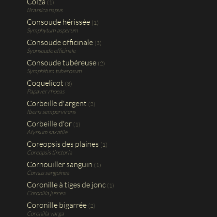
Colza
(1)
Brassica napus
Consoude hérissée
(1)
Symphytum asperum
Consoude officinale
(3)
Syonsoude officinale
Consoude tubéreuse
(2)
Symphitum tuberosum
Coquelicot
(3)
Papaver rhoeas
Corbeille d'argent
(2)
Iberis sempervirens
Corbeille d'or
(1)
Alyssum saxatile
Coreopsis des plaines
(1)
Coreopsis tinctoria
Cornouiller sanguin
(1)
Cornus sanguinea
Coronille à tiges de jonc
(1)
Coronilla juncea
Coronille bigarrée
(2)
Coronilla varga