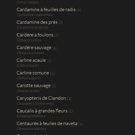
Canna rodigas
Cardamine à feuilles de radis
(1)
Cardamine raphanifolia
Cardamine des prés
(2)
Cardamine pratensis
Cardère à foulons
(2)
Dipsacus sativus
Cardère sauvage
(2)
Dipsacus fullonum
Carline acaule
(2)
Carlina acaulis
Carline comune
(1)
Carlina vulgaris
Carotte sauvage
(2)
Daucus carotta
Caryopteris de Clandon
(1)
Caryopters clandonensis
Caucalis à grandes fleurs
(2)
Orlaya grandiflora
Centaurée à feuiles de naveta
(1)
Centaurea napifolia