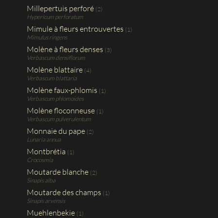
Millepertuis perforé
(2)
Hypericum perforatum
Mimule à fleurs entrouvertes
(1)
Mimulus ringens
Molène à fleurs denses
(3)
Verbascum densiflorum
Molène blattaire
(4)
Verbascum blattaria
Molène faux-phlomis
(1)
Verbascum phlomoides
Molène floconneuse
(1)
Verbascum pulverulentum
Monnaie du pape
(2)
Lunaria annua
Montbrétia
(1)
Crocosmia
Moutarde blanche
(2)
Sinapis alba
Moutarde des champs
(1)
Sinapis arvensis
Muehlenbekie
(1)