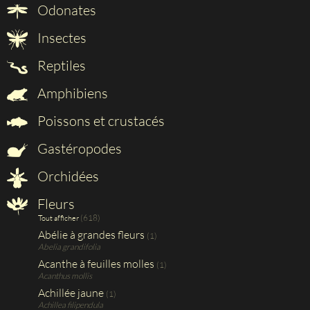
Odonates
Insectes
Reptiles
Amphibiens
Poissons et crustacés
Gastéropodes
Orchidées
Fleurs
(618)
Tout afficher
Abélie à grandes fleurs
(1)
Abelia grandifolia
Acanthe à feuilles molles
(1)
Acanthus mollis
Achillée jaune
(1)
Achillea filipendula