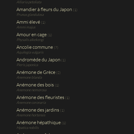
Alliaria petoliata
Amandier à fleurs du Japon
(1)
Prunus glandulosa
Ammi élevé
(1)
Ammi majus
Amour en cage
(1)
Physalis alkekengi
Ancolie commune
(7)
Aquilegia vulgaris
Andromède du Japon
(1)
Pieris japonica
Anémone de Grèce
(2)
Anemone blanda
Anémone des bois
(1)
Anemone nemorosa
Anémone des fleuristes
(1)
Anemone coronaria
Anémone des jardins
(1)
Anemone hortensis
Anémone hépathique
(1)
Hpatica nobilis