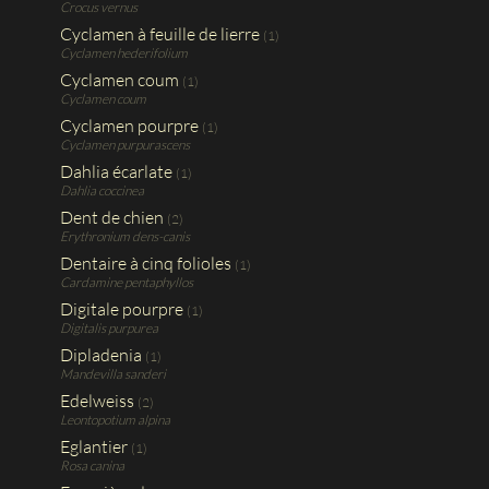
Crocus vernus
Cyclamen à feuille de lierre
(1)
Cyclamen hederifolium
Cyclamen coum
(1)
Cyclamen coum
Cyclamen pourpre
(1)
Cyclamen purpurascens
Dahlia écarlate
(1)
Dahlia coccinea
Dent de chien
(2)
Erythronium dens-canis
Dentaire à cinq folioles
(1)
Cardamine pentaphyllos
Digitale pourpre
(1)
Digitalis purpurea
Dipladenia
(1)
Mandevilla sanderi
Edelweiss
(2)
Leontopotium alpina
Eglantier
(1)
Rosa canina