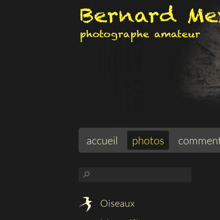
accueil
photos
comment
⚲
Oiseaux