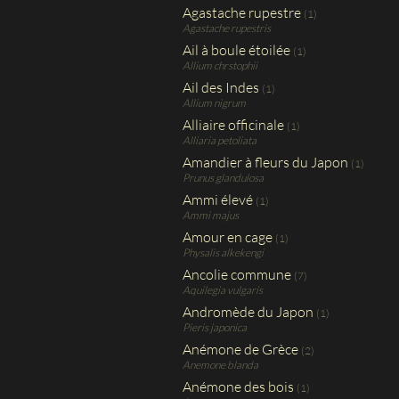
Agastache rupestre
(1)
Agastache rupestris
Ail à boule étoilée
(1)
Allium chrstophii
Ail des Indes
(1)
Allium nigrum
Alliaire officinale
(1)
Alliaria petoliata
Amandier à fleurs du Japon
(1)
Prunus glandulosa
Ammi élevé
(1)
Ammi majus
Amour en cage
(1)
Physalis alkekengi
Ancolie commune
(7)
Aquilegia vulgaris
Andromède du Japon
(1)
Pieris japonica
Anémone de Grèce
(2)
Anemone blanda
Anémone des bois
(1)