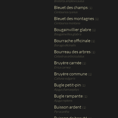
Bistorta amplexicaulus
Bleuet des champs
(1)
Centaurea cyanus
Bleuet des montagnes
(1)
Centaurea montana
Bougainvillier glabre
(1)
Bougainvillea glabra
Bourrache officinale
(1)
Borago oficinalis
Bourreau des arbres
(1)
Celastrus orbiciculatus
Bruyère carnée
(1)
Erica carnea
Bruyère commune
(1)
Calluna vulgaris
Bugle petit-pin
(1)
Ajuga chamaepitys
Bugle rampante
(1)
Ajuga reptens
Buisson ardent
(1)
Pyracantha