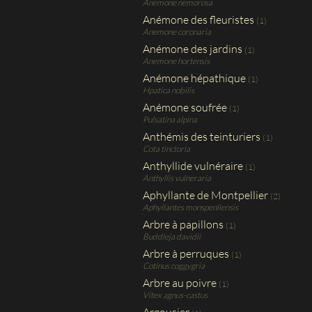
Anemone nemorosa
Anémone des fleuristes
(1)
Anemone coronaria
Anémone des jardins
(1)
Anemone hortensis
Anémone hépathique
(1)
Hpatica nobilis
Anémone soufrée
(1)
Pulsatina alpina
Anthémis des teinturiers
(1)
Cota tinctoria
Anthyllide vulnéraire
(1)
Anthyllis vulneraria
Aphyllante de Montpellier
(2)
Aphyllantes monspenliensis
Arbre à papillons
(1)
Buddleja davidii
Arbre à perruques
(1)
Cotinus coggygria
Arbre au poivre
(1)
Vitex agnus-castus