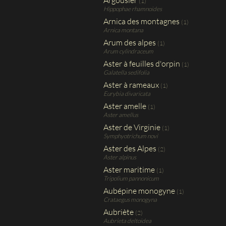
Argousier
(1)
Hippophae rhamnoides
Arnica des montagnes
(1)
Arnica montana
Arum des alpes
(1)
Arum cylindraceum
Aster à feuilles d'orpin
(1)
Galatella sedifolia
Aster à rameaux
(1)
Eurybia divaricata
Aster amelle
(1)
Aster amellus
Aster de Virginie
(1)
Symphyotrichum novi
Aster des Alpes
(2)
Aster alpinus
Aster maritime
(1)
Tripolium pannonicum
Aubépine monogyne
(1)
Crataegus monogyna
Aubriète
(2)
Aubrieta deltoidea