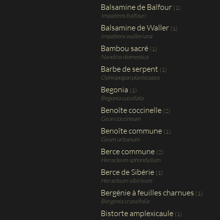
Balsamine de Balfour
(1)
Impatiens balfouri
Balsamine de Waller
(1)
Impatiens walleriana
Bambou sacré
(1)
Nandina domestica
Barbe de serpent
(1)
Ophiopogon planiscapus
Begonia
(1)
Begonia cucullata
Benoîte coccinelle
(2)
Geun coccineum
Benoîte commune
(1)
Geum urbanum
Berce commune
(2)
Heracleum sphondylium
Berce de Sibérie
(1)
Heracleum sibiricum
Bergénie à feuilles charnues
(1)
Bergenia crassifolia
Bistorte amplexicaule
(1)