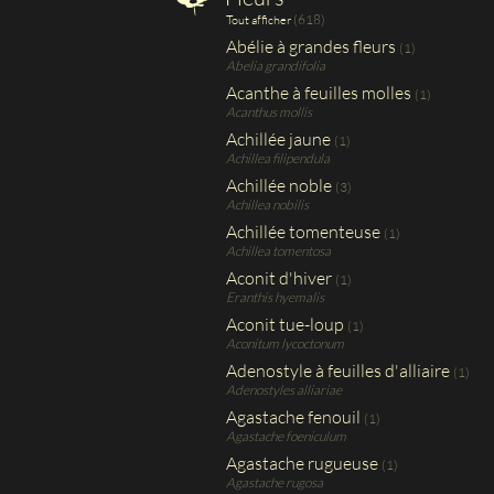
(618)
Tout afficher
Abélie à grandes fleurs
(1)
Abelia grandifolia
Acanthe à feuilles molles
(1)
Acanthus mollis
Achillée jaune
(1)
Achillea filipendula
Achillée noble
(3)
Achillea nobilis
Achillée tomenteuse
(1)
Achillea tomentosa
Aconit d'hiver
(1)
Eranthis hyemalis
Aconit tue-loup
(1)
Aconitum lycoctonum
Adenostyle à feuilles d'alliaire
(1)
Adenostyles alliariae
Agastache fenouil
(1)
Agastache foeniculum
Agastache rugueuse
(1)
Agastache rugosa