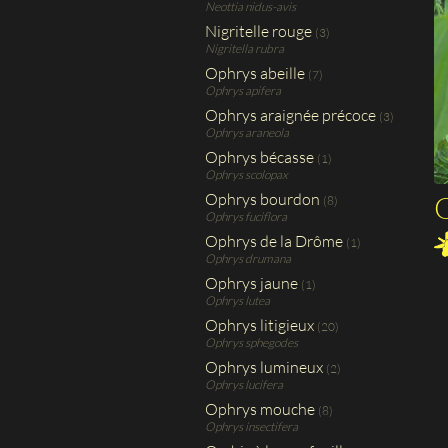
Neottia nidus-avis
Nigritelle rouge
(3)
Nigritella rubra
Ophrys abeille
(7)
Ophrys apifera
Ophrys araignée précoce
(3)
Ophrys araneola
Ophrys bécasse
(1)
Ophrys scolopax
O
Ophrys bourdon
(8)
Ophrys fuciflora
Ophrys de la Drôme
(1)
Ophrys drumana
Ophrys jaune
(1)
Ophrys lutea
Ophrys litigieux
(20)
Ophrys sphegodes
Ophrys lumineux
(2)
Ophrys lucifera
Ophrys mouche
(8)
Ophrys insectifera