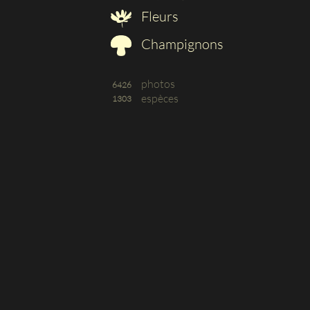
Fleurs
Champignons
photos
6426
espèces
1303