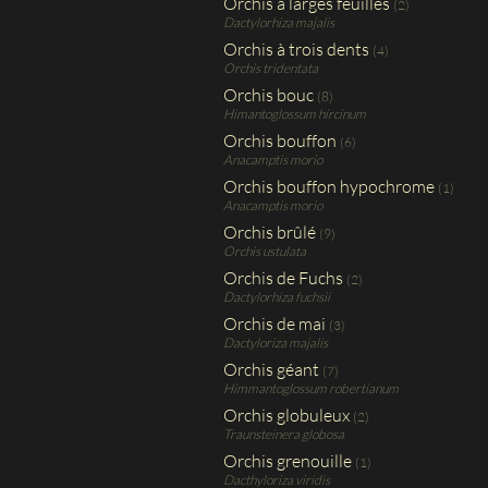
Orchis à larges feuilles
(2)
Dactylorhiza majalis
Orchis à trois dents
(4)
Orchis tridentata
Orchis bouc
(8)
Himantoglossum hircinum
Orchis bouffon
(6)
Anacamptis morio
Orchis bouffon hypochrome
(1)
Anacamptis morio
Orchis brûlé
(9)
Orchis ustulata
Orchis de Fuchs
(2)
Dactylorhiza fuchsii
Orchis de mai
(3)
Dactyloriza majalis
Orchis géant
(7)
Himmantoglossum robertianum
Orchis globuleux
(2)
Traunsteinera globosa
Orchis grenouille
(1)
Dacthyloriza viridis