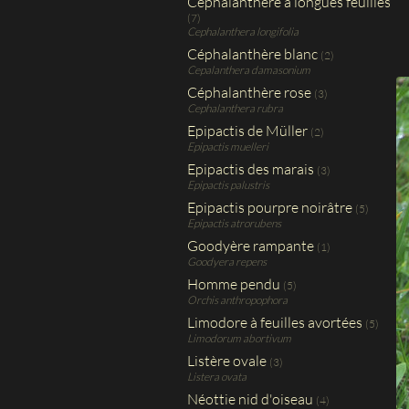
Céphalanthère à longues feuilles
(7)
Cephalanthera longifolia
Céphalanthère blanc
(2)
Cepalanthera damasonium
Céphalanthère rose
(3)
Cephalanthera rubra
Epipactis de Müller
(2)
Epipactis muelleri
Epipactis des marais
(3)
Epipactis palustris
Epipactis pourpre noirâtre
(5)
Epipactis atrorubens
Goodyère rampante
(1)
Goodyera repens
Homme pendu
(5)
Orchis anthropophora
Limodore à feuilles avortées
(5)
Limodorum abortivum
Listère ovale
(3)
Listera ovata
Néottie nid d'oiseau
(4)