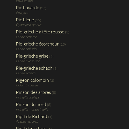
Picus viridis
Pie bavarde
(27)
Pica pica
Pie bleue
(15)
Cyanopica cyanus
Pie-grièche à tête rousse
(3)
Lanius senator
Pie-grièche écorcheur
(13)
Lanius collurio
Pie-grièche grise
(4)
Lanius excubitor
Pie-grièche schach
(6)
Lanius schach
Pigeon colombin
(3)
Columba oenas
Pinson des arbres
(8)
Fringilla coeleps
Pinson du nord
(8)
Fringilla montifringilla
Pipit de Richard
(1)
Anthus richardi
Pipit des arbres
(5)