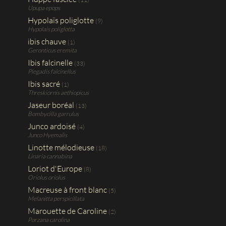
Upupa epops
Hypolaïs poliglotte
(9)
Hypolais poliglotta
ibis chauve
(1)
Geronticus eremita
Ibis falcinelle
(33)
Plegadis falcinellus
Ibis sacré
(1)
Threskiornis aethiopicus
Jaseur boréal
(13)
Bombycilla garrulus
Junco ardoisé
(4)
Junco Hyemalis
Linotte mélodieuse
(18)
Linaria cannabina
Loriot d'Europe
(8)
Oriolus oriolus
Macreuse à front blanc
(5)
Melanitta perspicillata
Marouette de Caroline
(2)
Porzana carolina