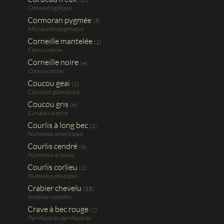
Corvus frugilegus
Cormoran pygmée
(5)
Microcarbo pygmaeus
Corneille mantelée
(1)
Corvus cornix
Corneille noire
(4)
Corvus corone
Coucou geai
(1)
Clamator glandarius
Coucou gris
(6)
Curulus canorus
Courlis à long bec
(1)
Numenius americanus
Courlis cendré
(6)
Numenius arquata
Courlis corlieu
(1)
Numenius phaeopus
Crabier chevelu
(35)
Ardeloa ralloides
Crave à bec rouge
(2)
Pyrrhocorax pyrrhocorax