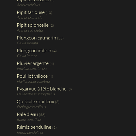
Anthus trivialis
Pipit farlouse
(10)
Anthus pratensis
Pipit spioncelle
(2)
Anthus spinoletta
Plongeon catmarin
(22)
Gavia stellata
Plongeon imbrin
(4)
Gavia immer
Pluvier argenté
(4)
Pluvialis squatarola
Pouillot véloce
(4)
Phylloscopus collybita
Pygargue à tête blanche
(3)
Haliaeetus leucocephalus
Quiscale rouilleux
(6)
Euphagus carolinus
Râle d'eau
(53)
Rallus aquaticus
Rémiz penduline
(2)
Remiz pendulinus