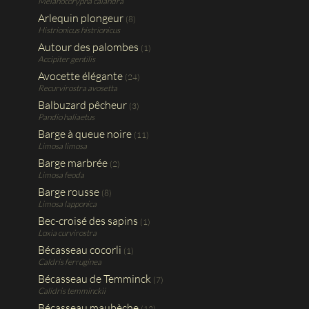
Melanocorypha calandra
Arlequin plongeur
(8)
Histrionicus histrionicus
Autour des palombes
(1)
Accipiter gentilis
Avocette élégante
(24)
Recurvirostra avosetta
Balbuzard pêcheur
(3)
Pandio haliaetus
Barge à queue noire
(11)
Limosa limosa
Barge marbrée
(2)
Limosa feoda
Barge rousse
(8)
Limosa lapponica
Bec-croisé des sapins
(1)
Loxia curvirostra
Bécasseau cocorli
(1)
Caldris ferruginea
Bécasseau de Temminck
(7)
Calidris temminckii
Bécasseau maubèche
(12)