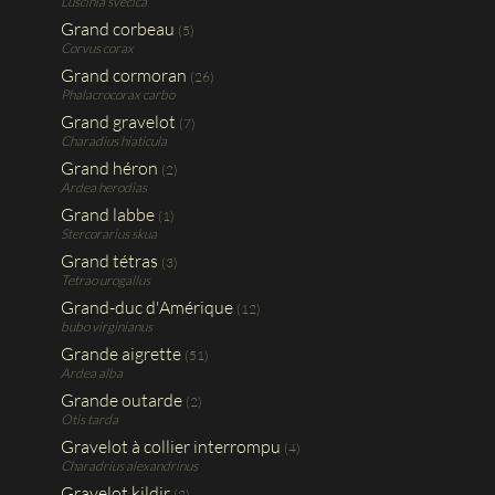
Luscinia svecica
Grand corbeau
(5)
Corvus corax
Grand cormoran
(26)
Phalacrocorax carbo
Grand gravelot
(7)
Charadius hiaticula
Grand héron
(2)
Ardea herodias
Grand labbe
(1)
Stercorarius skua
Grand tétras
(3)
Tetrao urogallus
Grand-duc d'Amérique
(12)
bubo virginianus
Grande aigrette
(51)
Ardea alba
Grande outarde
(2)
Otis tarda
Gravelot à collier interrompu
(4)
Charadrius alexandrinus
Gravelot kildir
(2)