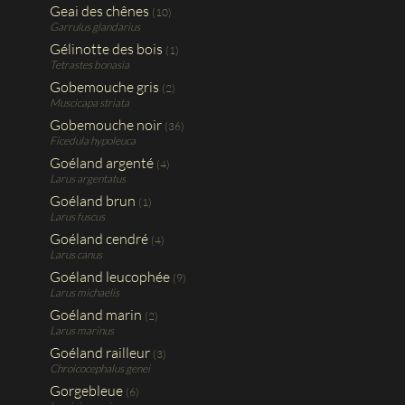
Geai des chênes
(10)
Garrulus glandarius
Gélinotte des bois
(1)
Tetrastes bonasia
Gobemouche gris
(2)
Muscicapa striata
Gobemouche noir
(36)
Ficedula hypoleuca
Goéland argenté
(4)
Larus argentatus
Goéland brun
(1)
Larus fuscus
Goéland cendré
(4)
Larus canus
Goéland leucophée
(9)
Larus michaelis
Goéland marin
(2)
Larus marinus
Goéland railleur
(3)
Chroicocephalus genei
Gorgebleue
(6)