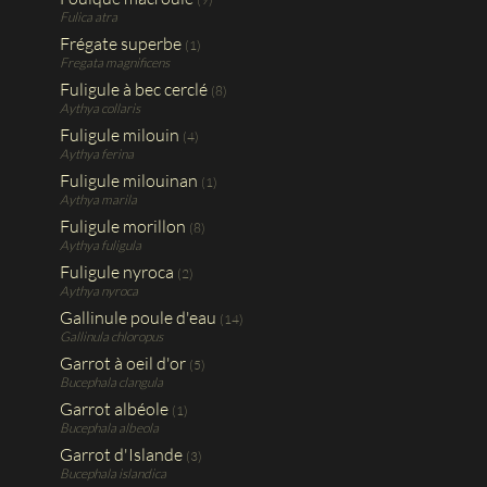
Fulica atra
Frégate superbe
(1)
Fregata magnificens
Fuligule à bec cerclé
(8)
Aythya collaris
Fuligule milouin
(4)
Aythya ferina
Fuligule milouinan
(1)
Aythya marila
Fuligule morillon
(8)
Aythya fuligula
Fuligule nyroca
(2)
Aythya nyroca
Gallinule poule d'eau
(14)
Gallinula chloropus
Garrot à oeil d'or
(5)
Bucephala clangula
Garrot albéole
(1)
Bucephala albeola
Garrot d'Islande
(3)
Bucephala islandica