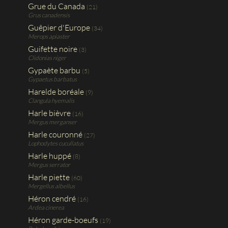
Grue du Canada
(21)
Grus canadensis
Guêpier d'Europe
(34)
Merops apiaster
Guifette noire
(3)
Clidonias niger
Gypaète barbu
(5)
Gypaetus barbatus
Harelde boréale
(9)
Clangula hyemalis
Harle bièvre
(16)
Mergus merganser
Harle couronné
(27)
Lophodytes cucullatus
Harle huppé
(8)
Mergus serrator
Harle piette
(60)
Mergellus albellus
Héron cendré
(16)
Ardea cinerea
Héron garde-boeufs
(19)