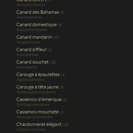
Anas platyrhynchos
Canard des Bahamas
(8)
Anas bahamensis
Canard domestique
(3)
Anas plathyrhynchos
Canard mandarin
(23)
Aix galericulata
Canard siffleur
(2)
Anas penelope
Canard souchet
(13)
Anas clypeata
Carouge à épaulettes
(4)
Agelaius phoniceus
Carouge à tête jaune
(3)
Xanthocephalus bonaparte
Cassenoix d'Amérique
(3)
Nucifraga columbiana
Cassenoix moucheté
(1)
Nucifraga caryocatactes
Chardonneret élégant
(25)
Carduelis carduelis