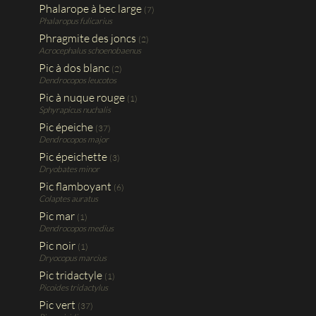
Phalarope à bec large
(7)
Phalaropus fulicarius
Phragmite des joncs
(2)
Acrocephalus schoenobaenus
Pic à dos blanc
(2)
Dendrocopos leucotos
Pic à nuque rouge
(1)
Sphyrapicus nuchalis
Pic épeiche
(37)
Dendrocopos major
Pic épeichette
(3)
Dryobates minor
Pic flamboyant
(6)
Colaptes auratus
Pic mar
(1)
Dendrocopos medius
Pic noir
(1)
Dryocopus marcius
Pic tridactyle
(1)
Picoides tridactylus
Pic vert
(37)