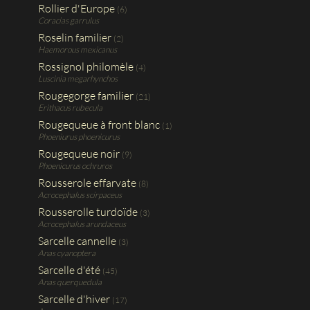
Rollier d'Europe
(6)
Coracias garrulus
Roselin familier
(2)
Haemorous mexicanus
Rossignol philomèle
(4)
Luscinia megarhynchos
Rougegorge familier
(21)
Erithacus rubecula
Rougequeue à front blanc
(1)
Phoeniurus phoenicurus
Rougequeue noir
(9)
Phoenicurus ochruros
Rousserole effarvate
(8)
Acrocephalus scirpaceus
Rousserolle turdoïde
(3)
Acrocephalus arundaceus
Sarcelle cannelle
(3)
Anas cyanoptera
Sarcelle d'été
(45)
Anas querquedula
Sarcelle d'hiver
(17)