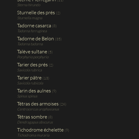
Sterna hirundo
Sturnelle des prés
(2)
Sturnella magna
Tadorne casarca
(8)
Tadorna ferruginea
Tadorne de Belon
(35)
Tadorna tadorna
Talève sultane
(5)
Porphyrio porphyrio
Tarier des prés
(2)
Saxicola rubrica
Tarier pâtre
(13)
Saxicola rubicola
Tarin des aulnes
(9)
Spinus spinus
Tétras des armoises
(26)
Centrocercus urophasianus
Tétras sombre
(8)
Dendragapus obscurus
Tichodrome échelette
(9)
Tichodroma muraria