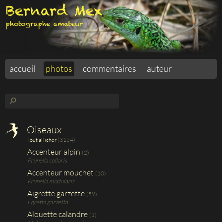
accueil
photos
commentaires
auteur
⚲
Oiseaux
(3154)
Tout afficher
Accenteur alpin
(2)
Prunella collaris
Accenteur mouchet
(10)
Prunella modularis
Aigrette garzette
(59)
Egretta garzetta
Alouette calandre
(1)