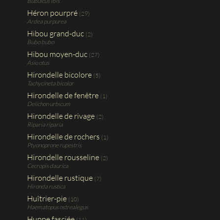
Bubulcus ibis
Héron pourpré
(29)
Ardea purpurea
Hibou grand-duc
(2)
Bubo bubo
Hibou moyen-duc
(27)
Asio otus
Hirondelle bicolore
(5)
Tachycineta bicolor
Hirondelle de fenêtre
(1)
Delichon urbicum
Hirondelle de rivage
(2)
Riparia riparia
Hirondelle de rochers
(1)
Ptyonoprone rupestris
Hirondelle rousseline
(2)
Cecropis daurica
Hirondelle rustique
(7)
Hironda rustica
Huîtrier-pie
(10)
Haematopus ostrealegus
Huppe fasciée
(11)