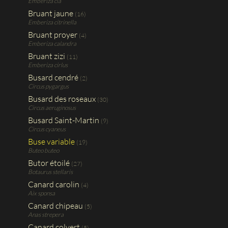
Emberiza cia
Bruant jaune
(16)
Emberiza citrinella
Bruant proyer
(4)
Emberiza calandra
Bruant zizi
(11)
Emberiza cirlus
Busard cendré
(2)
Circus pygargus
Busard des roseaux
(30)
Circus aeruginosus
Busard Saint-Martin
(9)
Circus cyaneus
Buse variable
(19)
Buteo buteo
Butor étoilé
(27)
Botaurus stellaris
Canard carolin
(4)
Aix sponsa
Canard chipeau
(5)
Anas strepera
Canard colvert
(5)