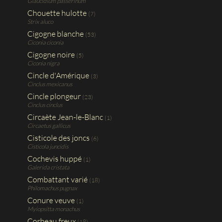
Glaucidium passerinum
Chouette hulotte
(7)
Strix aluco
Cigogne blanche
(53)
Ciconia ciconia
Cigogne noire
(5)
Ciconia nigra
Cincle d'Amérique
(3)
Cinclus mexicanus
Cincle plongeur
(23)
Cinclus cinclus
Circaète Jean-le-Blanc
(1)
Circaetus gallicus
Cisticole des joncs
(6)
Cisticola juncidis
Cochevis huppé
(1)
Galerida cristata
Combattant varié
(18)
Philomachus pugnax
Conure veuve
(1)
Myiopsitta monachus
Corbeau freux
(18)