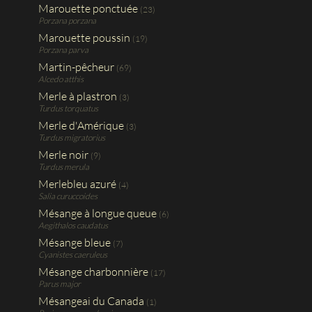
Marouette ponctuée
(23)
Porzana porzana
Marouette poussin
(19)
Porzana parva
Martin-pêcheur
(69)
Alcedo atthis
Merle à plastron
(3)
Turdus torquatus
Merle d'Amérique
(3)
Turdus migratorius
Merle noir
(9)
Turdus merula
Merlebleu azuré
(4)
Salia curuccoides
Mésange à longue queue
(6)
Aegithalos caudatus
Mésange bleue
(7)
Cyanistes caeruleus
Mésange charbonnière
(17)
Parus major
Mésangeai du Canada
(1)