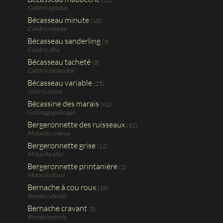
Calidris canutus
Bécasseau minute
(10)
Calidris minuta
Bécasseau sanderling
(3)
Calidris alba
Bécasseau tacheté
(3)
Calidris melanotos
Bécasseau variable
(25)
calidris alpina
Bécassine des marais
(61)
Gallinago gallinago
Bergeronnette des ruisseaux
(32)
Motacilla cinerea
Bergeronnette grise
(12)
Motacilla alba
Bergeronnette printanière
(2)
Motacilla flava
Bernache à cou roux
(18)
Branta ruficollis
Bernache cravant
(5)
Branta bernicla