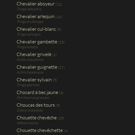
Chevalier aboyeur
(21)
Tringa nebularia
Chevalier arlequin
(14)
Tringa erythropus
Chevalier cul-blanc
(5)
Tringa ochropus
Chevalier gambette
(23)
Tringa tonatus
Chevalier grivelé
(1)
Actitis macularius
Chevalier guignette
(27)
Actitis hypoleucos
Chevalier sylvain
(5)
Tringa glareola
Chocard à bec jaune
(3)
Pyrrhocorax graculus
Choucas des tours
(5)
Coleus monedula
Chouette chevêche
(15)
Athene noctua
Chouette chevêchette
(4)