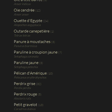
Anser indicus
Oie cendrée
(12)
Anser anser
Ouette d'Egypte
(24)
Alopochen aegyptacia
Outarde canepetière
(1)
Tetrax tetrax
Panure à moustaches
(3)
Panurus biarmicus
Paruline à croupion jaune
(7)
Setophaga coronata
Paruline jaune
(3)
Setophaga petechia
Pélican d'Amérique
(10)
Pelecanus erythrohynchos
Perdrix grise
(32)
Perdix perdix
Perdrix rouge
(5)
Alectoris rufa
Petit gravelot
(13)
Caradrius dubius