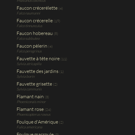
Phasianus colchicus
Faucon crécerélette
(4)
Falco naumanni
Faucon crécerelle
(19)
Falco tinnunculus
Faucon hobereau
(8)
Falco subbuteo
Faucon pèlerin
(4)
Falco peregrinus
Fauvette à tête noire
(11)
Sylvia atricapilla
Fauvette des jardins
(1)
Sylvia borin
Fauvette grisette
(2)
Sylvia communis
Flamant nain
(3)
Phoeniconais minor
Flamant rose
(24)
Phoenicopterus roseus
Foulque d'Amérique
(2)
Fulica americana
Foulque macroule
(9)