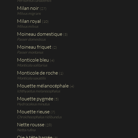
Perisoreus canadensis
Milan noir
(27)
Milvus migrans
Milan royal
(10)
Milvus milvus
Moineau domestique
(3)
Passer domesticus
Moineau friquet
(2)
Passer montanus
Monticole bleu
(4)
Monticola solitarius
Monticole de roche
(1)
Monticola saxatilis
Mouette mélanocéphale
(4)
Ichthyaetus melanocephalus
Mouette pygmée
(5)
Hydrocoleus minutus
Mouette rieuse
(7)
Chroichocephalus ridibundus
Nette rousse
(28)
Netta rufina
Oie à tête barrée
(3)