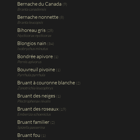
Bernache du Canada
(9)
Branta canadensis
Bernache nonnette
(8)
Branta leucopsis
Bihoreau gris
(28)
Nycticorax nycticorax
Blongios nain
(34)
Ixobrychus minutus
Bondrée apivore
(1)
Pernis apivorus
Bouvreuil pivoine
(1)
Pyrrhula pyrrhula
Bruant à couronne blanche
(2)
Zonotrichia leucophrys
Bruant des neiges
(1)
Plectrophenax nivalis
Bruant des roseaux
(19)
Emberiza schoeniclus
Bruant familier
(2)
Spizella passerina
Bruant fou
(1)