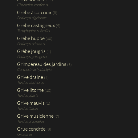
Charadius vociferus
Grèbe à cou noir
(8)
Podiceps nigricollis
Grèbe castagneux
(9)
Tachybaptus ruficollis
Grèbe huppé
(40)
Podiceps cristatus
Grèbe jougris
(1)
Podiceps grisegena
Grimpereau des jardins
(3)
Certhia brachydactyla
Grive draine
(4)
Turdus viscivorus
Grive litorne
(10)
Turdus pilaris
Grive mauvis
(1)
Turdus iliacus
Grive musicienne
(7)
Turdus phiomelos
Grue cendrée
(8)
Grus grus