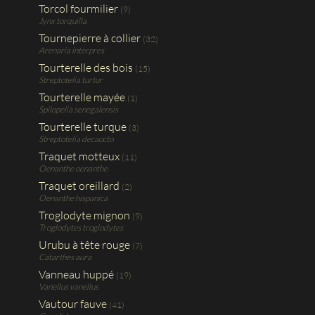
Torcol fourmilier
(9)
Jynx torquilla
Tournepierre à collier
(32)
Arenaria interpres
Tourterelle des bois
(15)
Streptotelia turtur
Tourterelle mayée
(1)
Spilopelia senegalensis
Tourterelle turque
(3)
Streptotelia decaocto
Traquet motteux
(11)
Oenanthe oenanthe
Traquet oreillard
(2)
Oenanthe hispanica
Troglodyte mignon
(9)
Troglodytes troglodytes
Urubu à tête rouge
(7)
Catarthes aura
Vanneau huppé
(19)
Vanellus vanellus
Vautour fauve
(41)