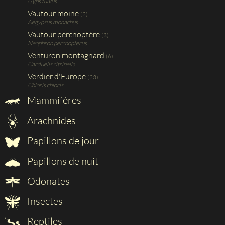
Gyps fulvus
Vautour moine
(2)
Aegypsus monachus
Vautour percnoptère
(3)
Neophron percnopterus
Venturon montagnard
(6)
Carduelis citrinella
Verdier d'Europe
(23)
Chloris chloris
Mammifères
Arachnides
Papillons de jour
Papillons de nuit
Odonates
Insectes
Reptiles