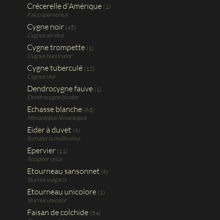
Crécerelle d'Amérique
(1)
Falco sparvenius
Cygne noir
(45)
Cygnus atratus
Cygne trompette
(1)
Cygnus buccinator
Cygne tuberculé
(12)
Cygnus olor
Dendrocygne fauve
(1)
Dendrocygna bicolor
Echasse blanche
(63)
Himantopus himantopus
Eider à duvet
(6)
Somateria mollissima
Epervier
(11)
Accipiter nisus
Etourneau sansonnet
(6)
Sturnus vulgaris
Etourneau unicolore
(1)
Sturnus unicolor
Faisan de colchide
(54)