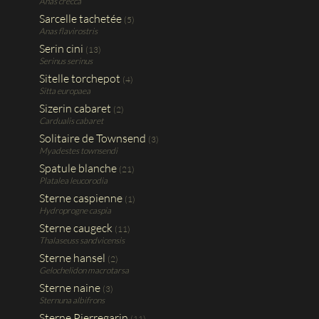
Anas crecca
Sarcelle tachetée
(5)
Anas flavirostris
Serin cini
(13)
Serinus serinus
Sitelle torchepot
(4)
Sitta europaea
Sizerin cabaret
(2)
Cardualis cabaret
Solitaire de Townsend
(3)
Myadestes townsendi
Spatule blanche
(21)
Platalea leucorodia
Sterne caspienne
(1)
Hydroprogne caspia
Sterne caugeck
(11)
Thalaseuss sandvicensis
Sterne hansel
(2)
Gelochelidon macrotarsa
Sterne naine
(3)
Sternuna albifrons
Sterne Pierregarin
(11)