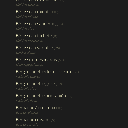
Calidris canutus
Bécasseau minute
(10)
Calidris minuta
Bécasseau sanderling
(3)
Calidris alba
Bécasseau tacheté
(3)
Calidris melanotos
Bécasseau variable
(25)
calidris alpina
Bécassine des marais
(61)
Gallinago gallinago
Bergeronnette des ruisseaux
(32)
Motacilla cinerea
Bergeronnette grise
(12)
Motacilla alba
Bergeronnette printanière
(2)
Motacilla flava
Bernache à cou roux
(18)
Branta ruficollis
Bernache cravant
(5)
Branta bernicla