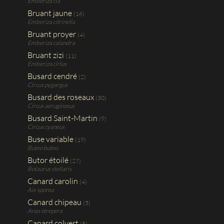
Emberiza cia
Bruant jaune
(16)
Emberiza citrinella
Bruant proyer
(4)
Emberiza calandra
Bruant zizi
(11)
Emberiza cirlus
Busard cendré
(2)
Circus pygargus
Busard des roseaux
(30)
Circus aeruginosus
Busard Saint-Martin
(9)
Circus cyaneus
Buse variable
(19)
Buteo buteo
Butor étoilé
(27)
Botaurus stellaris
Canard carolin
(4)
Aix sponsa
Canard chipeau
(5)
Anas strepera
Canard colvert
(5)