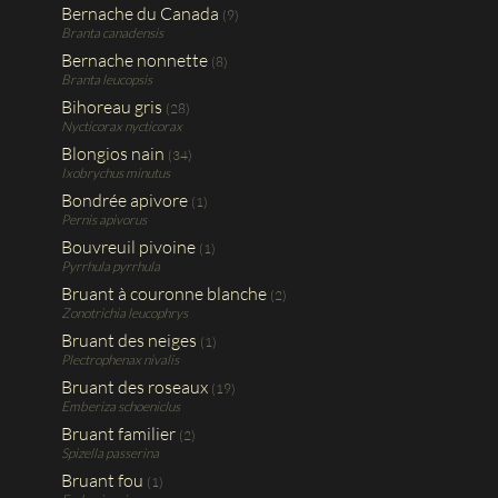
Bernache du Canada
(9)
Branta canadensis
Bernache nonnette
(8)
Branta leucopsis
Bihoreau gris
(28)
Nycticorax nycticorax
Blongios nain
(34)
Ixobrychus minutus
Bondrée apivore
(1)
Pernis apivorus
Bouvreuil pivoine
(1)
Pyrrhula pyrrhula
Bruant à couronne blanche
(2)
Zonotrichia leucophrys
Bruant des neiges
(1)
Plectrophenax nivalis
Bruant des roseaux
(19)
Emberiza schoeniclus
Bruant familier
(2)
Spizella passerina
Bruant fou
(1)