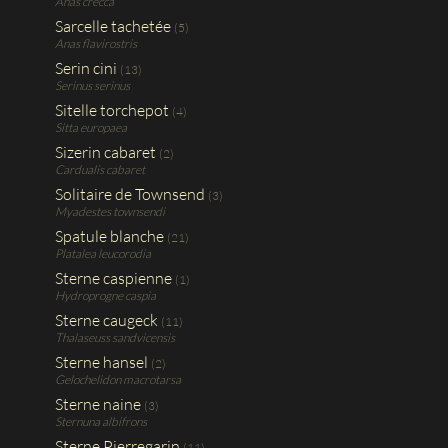
Anas crecca
Sarcelle tachetée
(5)
Anas flavirostris
Serin cini
(13)
Serinus serinus
Sitelle torchepot
(4)
Sitta europaea
Sizerin cabaret
(2)
Cardualis cabaret
Solitaire de Townsend
(3)
Myadestes townsendi
Spatule blanche
(21)
Platalea leucorodia
Sterne caspienne
(1)
Hydroprogne caspia
Sterne caugeck
(11)
Thalaseuss sandvicensis
Sterne hansel
(2)
Gelochelidon macrotarsa
Sterne naine
(3)
Sternuna albifrons
Sterne Pierregarin
(11)