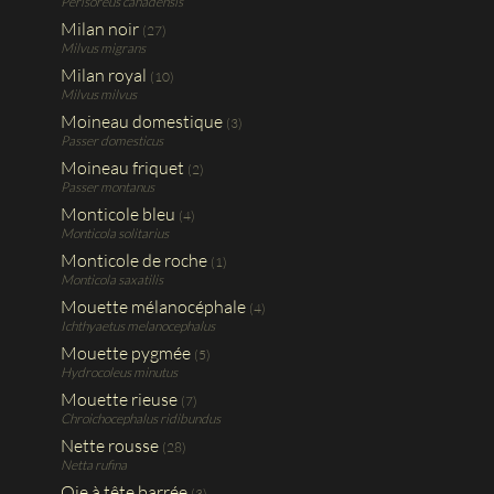
Perisoreus canadensis
Milan noir
(27)
Milvus migrans
Milan royal
(10)
Milvus milvus
Moineau domestique
(3)
Passer domesticus
Moineau friquet
(2)
Passer montanus
Monticole bleu
(4)
Monticola solitarius
Monticole de roche
(1)
Monticola saxatilis
Mouette mélanocéphale
(4)
Ichthyaetus melanocephalus
Mouette pygmée
(5)
Hydrocoleus minutus
Mouette rieuse
(7)
Chroichocephalus ridibundus
Nette rousse
(28)
Netta rufina
Oie à tête barrée
(3)