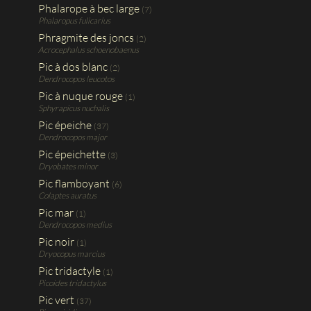
Phalarope à bec large
(7)
Phalaropus fulicarius
Phragmite des joncs
(2)
Acrocephalus schoenobaenus
Pic à dos blanc
(2)
Dendrocopos leucotos
Pic à nuque rouge
(1)
Sphyrapicus nuchalis
Pic épeiche
(37)
Dendrocopos major
Pic épeichette
(3)
Dryobates minor
Pic flamboyant
(6)
Colaptes auratus
Pic mar
(1)
Dendrocopos medius
Pic noir
(1)
Dryocopus marcius
Pic tridactyle
(1)
Picoides tridactylus
Pic vert
(37)