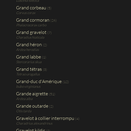
Luscinia svecica
Grand corbeau
(5)
Corvus corax
Grand cormoran
(26)
Phalacrocorax carbo
Grand gravelot
(7)
Charadius hiaticula
Grand héron
(2)
Ardea herodias
Grand labbe
(1)
Stercorarius skua
Grand tétras
(3)
Tetrao urogallus
Grand-duc d'Amérique
(12)
bubo virginianus
Grande aigrette
(51)
Ardea alba
Grande outarde
(2)
Otis tarda
Gravelot à collier interrompu
(4)
Charadrius alexandrinus
Gravelot kildir
(2)