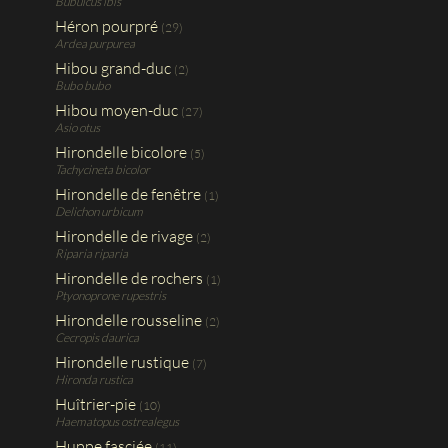
Bubulcus ibis
Héron pourpré
(29)
Ardea purpurea
Hibou grand-duc
(2)
Bubo bubo
Hibou moyen-duc
(27)
Asio otus
Hirondelle bicolore
(5)
Tachycineta bicolor
Hirondelle de fenêtre
(1)
Delichon urbicum
Hirondelle de rivage
(2)
Riparia riparia
Hirondelle de rochers
(1)
Ptyonoprone rupestris
Hirondelle rousseline
(2)
Cecropis daurica
Hirondelle rustique
(7)
Hironda rustica
Huîtrier-pie
(10)
Haematopus ostrealegus
Huppe fasciée
(11)