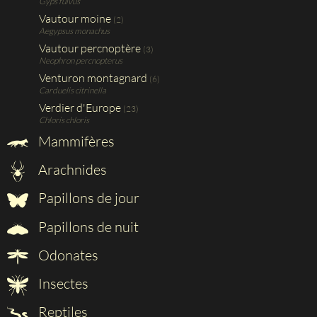
Gyps fulvus
Vautour moine
(2)
Aegypsus monachus
Vautour percnoptère
(3)
Neophron percnopterus
Venturon montagnard
(6)
Carduelis citrinella
Verdier d'Europe
(23)
Chloris chloris
Mammifères
Arachnides
Papillons de jour
Papillons de nuit
Odonates
Insectes
Reptiles