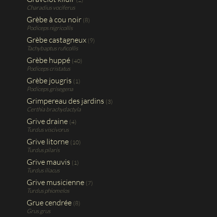
Charadius vociferus
Grèbe à cou noir
(8)
Podiceps nigricollis
Grèbe castagneux
(9)
Tachybaptus ruficollis
Grèbe huppé
(40)
Podiceps cristatus
Grèbe jougris
(1)
Podiceps grisegena
Grimpereau des jardins
(3)
Certhia brachydactyla
Grive draine
(4)
Turdus viscivorus
Grive litorne
(10)
Turdus pilaris
Grive mauvis
(1)
Turdus iliacus
Grive musicienne
(7)
Turdus phiomelos
Grue cendrée
(8)
Grus grus