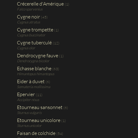
Crécerelle d'Amérique
(1)
Falco sparvenius
Cygne noir
(45)
Cygnus atratus
Cygne trompette
(1)
Cygnus buccinator
Cygne tuberculé
(12)
Cygnus olor
Dendrocygne fauve
(1)
Dendrocygna bicolor
Echasse blanche
(63)
Himantopus himantopus
Eider à duvet
(6)
Somateria mollissima
Epervier
(11)
Accipiter nisus
Etourneau sansonnet
(6)
Sturnus vulgaris
Etourneau unicolore
(1)
Sturnus unicolor
Faisan de colchide
(54)