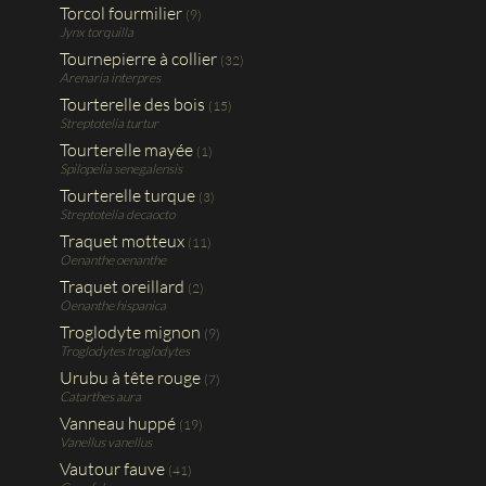
Torcol fourmilier
(9)
Jynx torquilla
Tournepierre à collier
(32)
Arenaria interpres
Tourterelle des bois
(15)
Streptotelia turtur
Tourterelle mayée
(1)
Spilopelia senegalensis
Tourterelle turque
(3)
Streptotelia decaocto
Traquet motteux
(11)
Oenanthe oenanthe
Traquet oreillard
(2)
Oenanthe hispanica
Troglodyte mignon
(9)
Troglodytes troglodytes
Urubu à tête rouge
(7)
Catarthes aura
Vanneau huppé
(19)
Vanellus vanellus
Vautour fauve
(41)