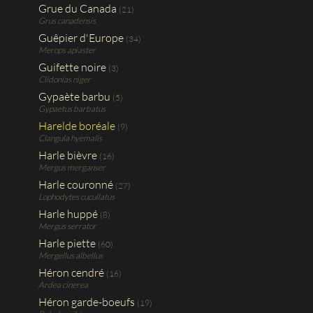
Grue du Canada
(21)
Grus canadensis
Guêpier d'Europe
(34)
Merops apiaster
Guifette noire
(3)
Clidonias niger
Gypaète barbu
(5)
Gypaetus barbatus
Harelde boréale
(9)
Clangula hyemalis
Harle bièvre
(16)
Mergus merganser
Harle couronné
(27)
Lophodytes cucullatus
Harle huppé
(8)
Mergus serrator
Harle piette
(60)
Mergellus albellus
Héron cendré
(16)
Ardea cinerea
Héron garde-boeufs
(19)