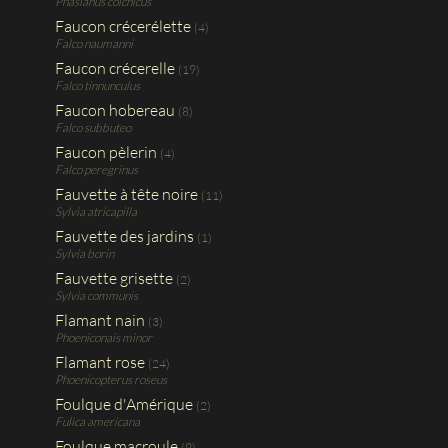
Phasianus colchicus
Faucon crécerélette
(4)
Falco naumanni
Faucon crécerelle
(19)
Falco tinnunculus
Faucon hobereau
(8)
Falco subbuteo
Faucon pèlerin
(4)
Falco peregrinus
Fauvette à tête noire
(11)
Sylvia atricapilla
Fauvette des jardins
(1)
Sylvia borin
Fauvette grisette
(2)
Sylvia communis
Flamant nain
(3)
Phoeniconais minor
Flamant rose
(24)
Phoenicopterus roseus
Foulque d'Amérique
(2)
Fulica americana
Foulque macroule
(9)