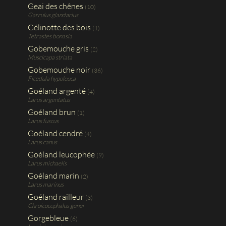
Geai des chênes
(10)
Garrulus glandarius
Gélinotte des bois
(1)
Tetrastes bonasia
Gobemouche gris
(2)
Muscicapa striata
Gobemouche noir
(36)
Ficedula hypoleuca
Goéland argenté
(4)
Larus argentatus
Goéland brun
(1)
Larus fuscus
Goéland cendré
(4)
Larus canus
Goéland leucophée
(9)
Larus michaelis
Goéland marin
(2)
Larus marinus
Goéland railleur
(3)
Chroicocephalus genei
Gorgebleue
(6)