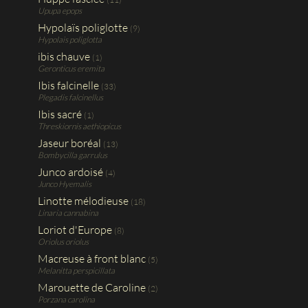
Upupa epops
Hypolaïs poliglotte
(9)
Hypolais poliglotta
ibis chauve
(1)
Geronticus eremita
Ibis falcinelle
(33)
Plegadis falcinellus
Ibis sacré
(1)
Threskiornis aethiopicus
Jaseur boréal
(13)
Bombycilla garrulus
Junco ardoisé
(4)
Junco Hyemalis
Linotte mélodieuse
(18)
Linaria cannabina
Loriot d'Europe
(8)
Oriolus oriolus
Macreuse à front blanc
(5)
Melanitta perspicillata
Marouette de Caroline
(2)
Porzana carolina