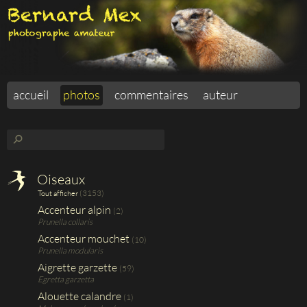
accueil
photos
commentaires
auteur
⚲
Oiseaux
(3153)
Tout afficher
Accenteur alpin
(2)
Prunella collaris
Accenteur mouchet
(10)
Prunella modularis
Aigrette garzette
(59)
Egretta garzetta
Alouette calandre
(1)