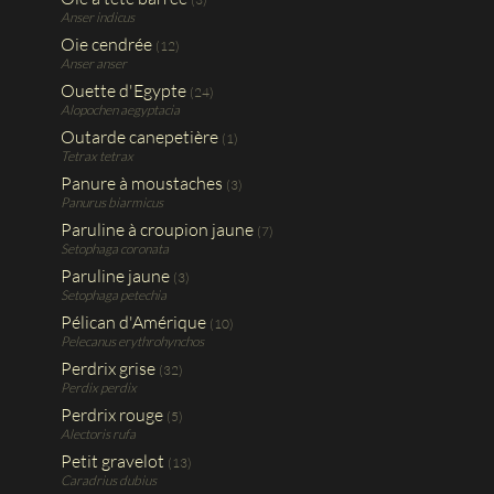
Anser indicus
Oie cendrée
(12)
Anser anser
Ouette d'Egypte
(24)
Alopochen aegyptacia
Outarde canepetière
(1)
Tetrax tetrax
Panure à moustaches
(3)
Panurus biarmicus
Paruline à croupion jaune
(7)
Setophaga coronata
Paruline jaune
(3)
Setophaga petechia
Pélican d'Amérique
(10)
Pelecanus erythrohynchos
Perdrix grise
(32)
Perdix perdix
Perdrix rouge
(5)
Alectoris rufa
Petit gravelot
(13)
Caradrius dubius