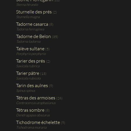
Sterna hirundo
Sturnelle des prés
(2)
Sturnella magna
Tadorne casarca
(8)
Tadorna ferruginea
Tadorne de Belon
(35)
Tadorna tadorna
Talève sultane
(5)
Porphyrio porphyrio
Tarier des prés
(2)
Saxicola rubrica
Tarier pâtre
(13)
Saxicola rubicola
Tarin des aulnes
(9)
Spinus spinus
Tétras des armoises
(26)
Centrocercus urophasianus
Tétras sombre
(8)
Dendragapus obscurus
Tichodrome échelette
(9)
Tichodroma muraria