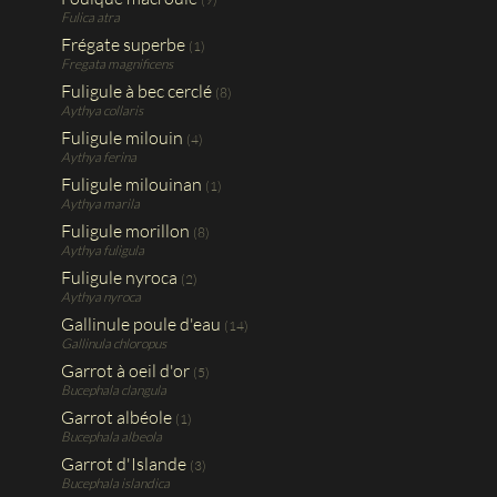
Fulica atra
Frégate superbe
(1)
Fregata magnificens
Fuligule à bec cerclé
(8)
Aythya collaris
Fuligule milouin
(4)
Aythya ferina
Fuligule milouinan
(1)
Aythya marila
Fuligule morillon
(8)
Aythya fuligula
Fuligule nyroca
(2)
Aythya nyroca
Gallinule poule d'eau
(14)
Gallinula chloropus
Garrot à oeil d'or
(5)
Bucephala clangula
Garrot albéole
(1)
Bucephala albeola
Garrot d'Islande
(3)
Bucephala islandica