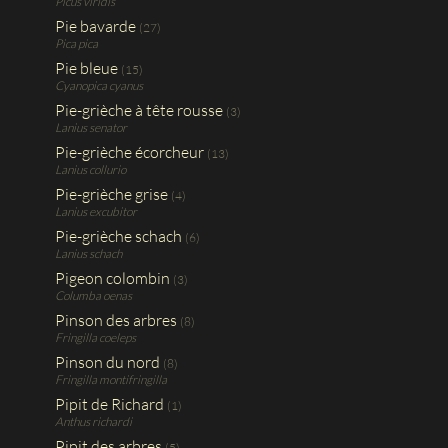
Picus viridis
Pie bavarde
(27)
Pica pica
Pie bleue
(15)
Cyanopica cyanus
Pie-grièche à tête rousse
(3)
Lanius senator
Pie-grièche écorcheur
(13)
Lanius collurio
Pie-grièche grise
(4)
Lanius excubitor
Pie-grièche schach
(6)
Lanius schach
Pigeon colombin
(3)
Columba oenas
Pinson des arbres
(8)
Fringilla coeleps
Pinson du nord
(8)
Fringilla montifringilla
Pipit de Richard
(1)
Anthus richardi
Pipit des arbres
(5)