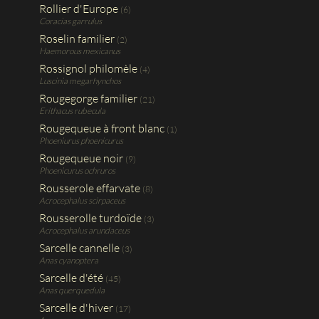
Rollier d'Europe
(6)
Coracias garrulus
Roselin familier
(2)
Haemorous mexicanus
Rossignol philomèle
(4)
Luscinia megarhynchos
Rougegorge familier
(21)
Erithacus rubecula
Rougequeue à front blanc
(1)
Phoeniurus phoenicurus
Rougequeue noir
(9)
Phoenicurus ochruros
Rousserole effarvate
(8)
Acrocephalus scirpaceus
Rousserolle turdoïde
(3)
Acrocephalus arundaceus
Sarcelle cannelle
(3)
Anas cyanoptera
Sarcelle d'été
(45)
Anas querquedula
Sarcelle d'hiver
(17)