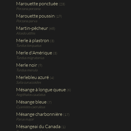
Marouette ponctuée
(23)
Porzana porzana
Marouette poussin
(19)
Porzana parva
Martin-pêcheur
(68)
Alcedo atthis
Merle à plastron
(3)
Turdus torquatus
Merle d'Amérique
(3)
Turdus migratorius
Merle noir
(9)
Turdus merula
Merlebleu azuré
(4)
Salia curuccoides
Mésange à longue queue
(6)
Aegithalos caudatus
Mésange bleue
(7)
Cyanistes caeruleus
Mésange charbonnière
(17)
Parus major
Mésangeai du Canada
(1)