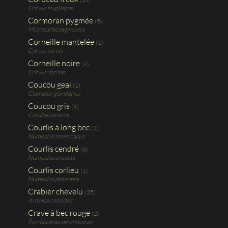
Corvus frugilegus
Cormoran pygmée
(5)
Microcarbo pygmaeus
Corneille mantelée
(1)
Corvus cornix
Corneille noire
(4)
Corvus corone
Coucou geai
(1)
Clamator glandarius
Coucou gris
(6)
Curulus canorus
Courlis à long bec
(1)
Numenius americanus
Courlis cendré
(6)
Numenius arquata
Courlis corlieu
(1)
Numenius phaeopus
Crabier chevelu
(35)
Ardeloa ralloides
Crave à bec rouge
(2)
Pyrrhocorax pyrrhocorax