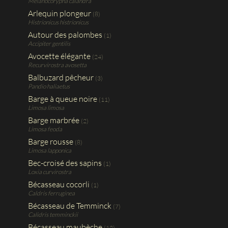
Melanocorypha calandra
Arlequin plongeur
(8)
Histrionicus histrionicus
Autour des palombes
(1)
Accipiter gentilis
Avocette élégante
(24)
Recurvirostra avosetta
Balbuzard pêcheur
(3)
Pandio haliaetus
Barge à queue noire
(11)
Limosa limosa
Barge marbrée
(2)
Limosa feoda
Barge rousse
(8)
Limosa lapponica
Bec-croisé des sapins
(1)
Loxia curvirostra
Bécasseau cocorli
(1)
Caldris ferruginea
Bécasseau de Temminck
(7)
Calidris temminckii
Bécasseau maubèche
(12)