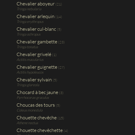
Chevalier aboyeur
(21)
Tringa nebularia
Chevalier arlequin
(14)
Tringa erythropus
Chevalier cul-blanc
(5)
Tringa ochropus
Chevalier gambette
(23)
Tringa tonatus
Chevalier grivelé
(1)
Actitis macularius
Chevalier guignette
(27)
Actitis hypoleucos
Chevalier sylvain
(5)
Tringa glareola
Chocard à bec jaune
(3)
Pyrrhocorax graculus
Choucas des tours
(5)
Coleus monedula
Chouette chevêche
(15)
Athene noctua
Chouette chevêchette
(4)