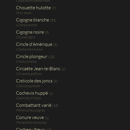
Glaucidium passerinum
Chouette hulotte
(7)
Strix aluco
Cigogne blanche
(53)
Ciconia ciconia
Cigogne noire
(5)
Ciconia nigra
Cincle d'Amérique
(3)
Cinclus mexicanus
Cincle plongeur
(23)
Cinclus cinclus
Circaète Jean-le-Blanc
(1)
Circaetus gallicus
Cisticole des joncs
(6)
Cisticola juncidis
Cochevis huppé
(1)
Galerida cristata
Combattant varié
(18)
Philomachus pugnax
Conure veuve
(1)
Myiopsitta monachus
Corbeau freux
(18)