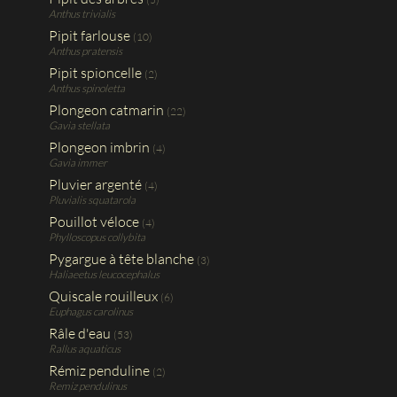
Anthus trivialis
Pipit farlouse
(10)
Anthus pratensis
Pipit spioncelle
(2)
Anthus spinoletta
Plongeon catmarin
(22)
Gavia stellata
Plongeon imbrin
(4)
Gavia immer
Pluvier argenté
(4)
Pluvialis squatarola
Pouillot véloce
(4)
Phylloscopus collybita
Pygargue à tête blanche
(3)
Haliaeetus leucocephalus
Quiscale rouilleux
(6)
Euphagus carolinus
Râle d'eau
(53)
Rallus aquaticus
Rémiz penduline
(2)
Remiz pendulinus