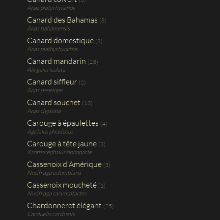
Anas platyrhynchos
Canard des Bahamas
(8)
Anas bahamensis
Canard domestique
(3)
Anas plathyrhynchos
Canard mandarin
(23)
Aix galericulata
Canard siffleur
(2)
Anas penelope
Canard souchet
(13)
Anas clypeata
Carouge à épaulettes
(4)
Agelaius phoniceus
Carouge à tête jaune
(3)
Xanthocephalus bonaparte
Cassenoix d'Amérique
(3)
Nucifraga columbiana
Cassenoix moucheté
(1)
Nucifraga caryocatactes
Chardonneret élégant
(25)
Carduelis carduelis