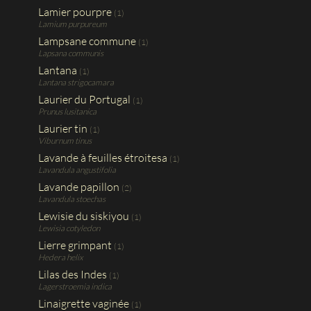
Lamier pourpre
(1)
Lamium purpureum
Lampsane commune
(1)
Lapsana communis
Lantana
(1)
Lantana strigocamara
Laurier du Portugal
(1)
Prunus lusitanica
Laurier tin
(1)
Viburnum tinus
Lavande à feuilles étroitesa
(1)
Lavandula angustifolia
Lavande papillon
(2)
Lavandula stoechas
Lewisie du siskiyou
(1)
Lewisia cotyledon
Lierre grimpant
(1)
Hedera helix
Lilas des Indes
(1)
Lagerstroemia indica
Linaigrette vaginée
(1)