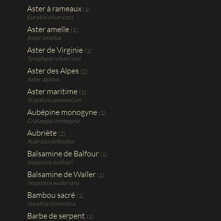
Aster à rameaux
(1)
Eurybia divaricata
Aster amelle
(1)
Aster amellus
Aster de Virginie
(1)
Symphyotrichum novi
Aster des Alpes
(2)
Aster alpinus
Aster maritime
(1)
Tripolium pannonicum
Aubépine monogyne
(1)
Crataegus monogyna
Aubriète
(2)
Aubrieta deltoidea
Balsamine de Balfour
(1)
Impatiens balfouri
Balsamine de Waller
(1)
Impatiens walleriana
Bambou sacré
(1)
Nandina domestica
Barbe de serpent
(1)