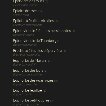
Epervière des murs
(2)
Hieracium murorum
Epiaire dressée
(1)
Stachys recta
Epilobe à feuilles étroites
(3)
Epilobium angustifolium
Epine-vinette à feuilles persistantes
(1)
Berberis vulgaris
Epine-vinette de Thunberg
(1)
Berberis thunbergii
Erechtite à feuilles d'épervière
(1)
Erechtites hieracifoliaa
Euphorbe de Martin
(1)
Euphorbia martinii
Euphorbe des bois
(1)
Euphorbia amygdaloides
Euphorbe des guarrigues
(3)
Euphorbia characias
Euphorbe feuillue
(1)
Euphorbia esula
Euphorbe petit-cyprès
(3)
Euphorbia cyparissias