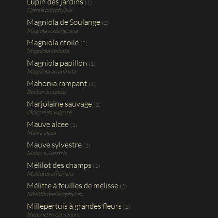
Lupin des jardins
(1)
Lipinus polyphyllus
Magniola de Soulange
(2)
Magiola soulangeana
Magniola étoilé
(2)
Magniola stellata
Magniola papillon
(1)
Magniola acuminata
Mahonia rampant
(1)
Berberis repens
Marjolaine sauvage
(1)
Origanum vulgare
Mauve alcée
(1)
Malva alcea
Mauve sylvestre
(1)
Malva sylvestris
Mélilot des champs
(1)
Melilotus officinalis
Mélitte à feuilles de mélisse
(2)
Melittis melissophylum
Millepertuis à grandes fleurs
(2)
Hypericum calycinum