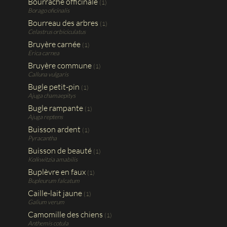
Bourrache officinale
(1)
Borago oficinalis
Bourreau des arbres
(1)
Celastrus orbiciculatus
Bruyère carnée
(1)
Erica carnea
Bruyère commune
(1)
Calluna vulgaris
Bugle petit-pin
(1)
Ajuga chamaepitys
Bugle rampante
(1)
Ajuga reptens
Buisson ardent
(1)
Pyracantha
Buisson de beauté
(1)
Kolkwitzia amabilis
Buplèvre en faux
(1)
Bupleurum falcatum
Caille-lait jaune
(1)
Galium verum
Camomille des chiens
(1)
Anthemis cotula