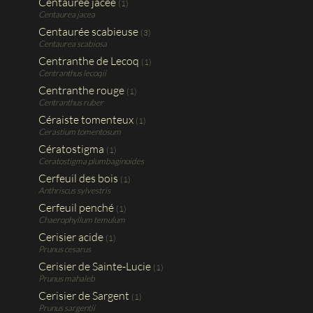
Centaurée jacée
(1)
Centaurea jacea
Centaurée scabieuse
(3)
Centaurea scabiosa
Centranthe de Lecoq
(1)
Centranthus lecoqii
Centranthe rouge
(1)
Centranthus ruber
Céraiste tomenteux
(1)
Cerastium tomentosum
Cératostigma
(1)
Ceratostigma plumbaginoides
Cerfeuil des bois
(1)
Anthriscus sylvestris
Cerfeuil penché
(1)
Chaerophyllum temulum
Cerisier acide
(1)
Prunus cesarus
Cerisier de Sainte-Lucie
(1)
Prunus mahaleb
Cerisier de Sargent
(1)
Prunus sargentii