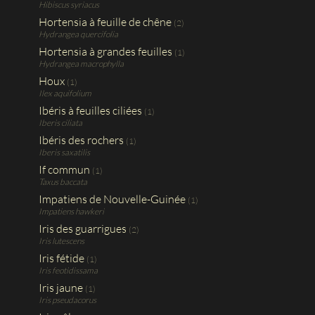
Hibiscus syriacus
Hortensia à feuille de chêne
(2)
Hydrangea quercifolia
Hortensia à grandes feuilles
(1)
Hydrangea macrophylla
Houx
(1)
Ilex aquifolium
Ibéris à feuilles ciliées
(1)
Iberis ciliata
Ibéris des rochers
(1)
Iberis saxatilis
If commun
(1)
Taxus baccata
Impatiens de Nouvelle-Guinée
(1)
Impatiens hawkeri
Iris des guarrigues
(2)
Iris lutescens
Iris fétide
(1)
Iris feotidissama
Iris jaune
(1)
Iris pseudacorus