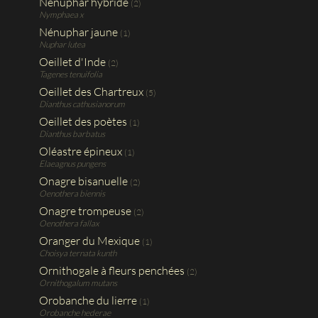
Nénuphar hybride
(2)
Nymphaea x
Nénuphar jaune
(1)
Nuphar lutea
Oeillet d'Inde
(2)
Tagenes tenuifolia
Oeillet des Chartreux
(5)
Dianthus cathusianorum
Oeillet des poètes
(1)
Dianthus barbatus
Oléastre épineux
(1)
Elaeagnus pungens
Onagre bisanuelle
(2)
Oenothera biennis
Onagre trompeuse
(2)
Oenothera fallax
Oranger du Mexique
(1)
Choisya ternata kunth
Ornithogale à fleurs penchées
(2)
Ornithogalum mutans
Orobanche du lierre
(1)
Orobanche hederae