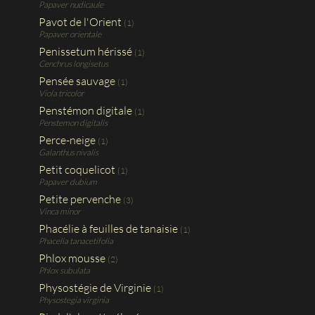
Papaver nudicaule
Pavot de l'Orient
(1)
Papaver orientale
Penissetum hérissé
(1)
Cenchrus longisetus
Pensée sauvage
(1)
Viola tricolor
Penstémon digitale
(1)
Penstemon digitalis
Perce-neige
(1)
Galanthus nivalis
Petit coquelicot
(1)
Papaver dubium
Petite pervenche
(3)
Vinca minor
Phacélie à feuilles de tanaisie
(1)
Phacelia tanacetifolia
Phlox mousse
(2)
Phlox subulata
Physostégie de Virginie
(1)
Physostegia virginia