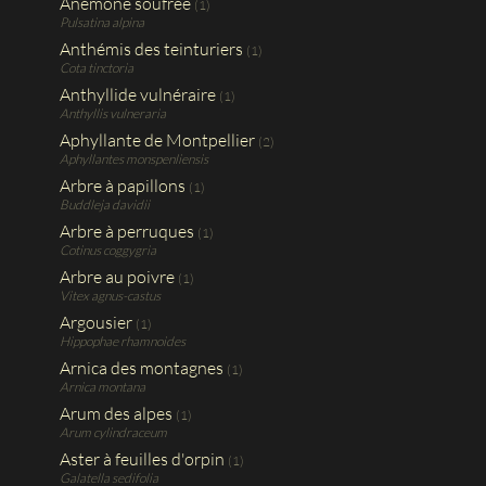
Anémone soufrée
(1)
Pulsatina alpina
Anthémis des teinturiers
(1)
Cota tinctoria
Anthyllide vulnéraire
(1)
Anthyllis vulneraria
Aphyllante de Montpellier
(2)
Aphyllantes monspenliensis
Arbre à papillons
(1)
Buddleja davidii
Arbre à perruques
(1)
Cotinus coggygria
Arbre au poivre
(1)
Vitex agnus-castus
Argousier
(1)
Hippophae rhamnoides
Arnica des montagnes
(1)
Arnica montana
Arum des alpes
(1)
Arum cylindraceum
Aster à feuilles d'orpin
(1)
Galatella sedifolia