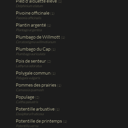
Pied d'alouette élevé
(1)
Delphinium elatum
Pivoine officinale
(1)
Paeonia officinalis
Plantin argenté
(1)
Plantago argentea
Plumbago de Willmott
(1)
Ceratostigma willmotianum
Plumbago du Cap
(1)
Plumbago auriculata
Pois de senteur
(2)
Lathyrus odoratus
Polygale commun
(1)
Polygala vulgaris
Pommes des prairies
(1)
Camassia quamash
Populage
(2)
Caltha palustris
Potentille arbustive
(1)
Dasiphora fruticosa
Potentille de printemps
(1)
Potentilla verna