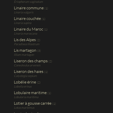
Eriophorum vaginatum
Linaire commune
(1)
Linaria vulgaris
Linaire couchée
(1)
Linaria supina
Linaire du Maroc
(1)
Linaria maroccana
Lis des Alpes
(2)
Paradisea liliastrum
Lis martagon
(3)
lilium martagon
Liseron des champs
(2)
Convolvulus arvensis
Liseron des haies
(1)
Calystegia sepium
Lobélie érine
(2)
Lobelia erinus
Lobulaire maritime
(1)
Lobularia maritima
Lotier à gousse carrée
(1)
Lotus maritimus