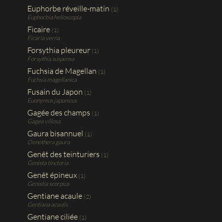
Euphorbe réveille-matin
(1)
Euphorbia helioscopia
Ficaire
(1)
Ficaria verna
Forsythia pleureur
(1)
Forsythia suspensa
Fuchsia de Magellan
(1)
Fuchsia magellanica
Fusain du Japon
(1)
Euonymus japonicus
Gagée des champs
(1)
Gagea villosa
Gaura bisannuel
(1)
Oenothera gaura
Genêt des teinturiers
(1)
Genista tinctoria
Genêt épineux
(1)
Genistia scorpius
Gentiane acaule
(2)
Gentiana acaulis
Gentiane ciliée
(1)