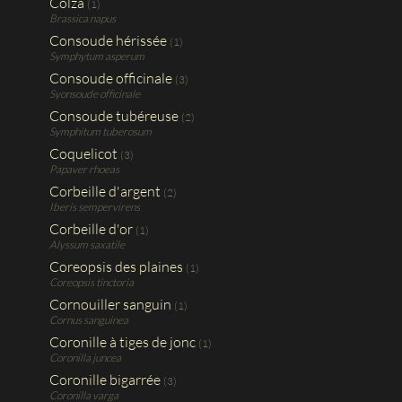
Colza
(1)
Brassica napus
Consoude hérissée
(1)
Symphytum asperum
Consoude officinale
(3)
Syonsoude officinale
Consoude tubéreuse
(2)
Symphitum tuberosum
Coquelicot
(3)
Papaver rhoeas
Corbeille d'argent
(2)
Iberis sempervirens
Corbeille d'or
(1)
Alyssum saxatile
Coreopsis des plaines
(1)
Coreopsis tinctoria
Cornouiller sanguin
(1)
Cornus sanguinea
Coronille à tiges de jonc
(1)
Coronilla juncea
Coronille bigarrée
(3)
Coronilla varga