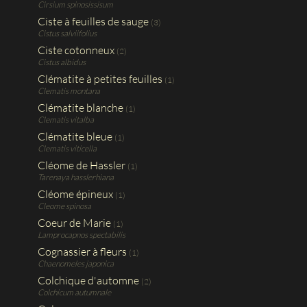
Cirsium spinosissisum
Ciste à feuilles de sauge
(3)
Cistus salviifolius
Ciste cotonneux
(2)
Cistus albidus
Clématite à petites feuilles
(1)
Clematis montana
Clématite blanche
(1)
Clematis vitalba
Clématite bleue
(1)
Clematis viticella
Cléome de Hassler
(1)
Tarenaya hasslerhiana
Cléome épineux
(1)
Cleome spinosa
Coeur de Marie
(1)
Lamprocapnos spectabilis
Cognassier à fleurs
(1)
Chaenomeles japonica
Colchique d'automne
(2)
Colchicum autumnale