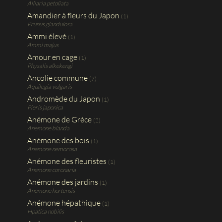
Alliaria petoliata
Amandier à fleurs du Japon
(1)
Prunus glandulosa
Ammi élevé
(1)
Ammi majus
Amour en cage
(1)
Physalis alkekengi
Ancolie commune
(7)
Aquilegia vulgaris
Andromède du Japon
(1)
Pieris japonica
Anémone de Grèce
(2)
Anemone blanda
Anémone des bois
(1)
Anemone nemorosa
Anémone des fleuristes
(1)
Anemone coronaria
Anémone des jardins
(1)
Anemone hortensis
Anémone hépathique
(1)
Hpatica nobilis