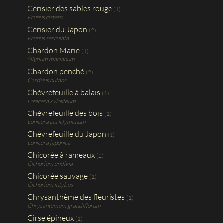
Cerisier des sables rouge
(1)
Prunus cistena
Cerisier du Japon
(2)
Prunus serrulata
Chardon Marie
(1)
Silybum marianum
Chardon penché
(2)
Carduus nutans
Chèvrefeuille à balais
(1)
Lonicera xylosteum
Chèvrefeuille des bois
(1)
Lonicera periclymenum
Chèvrefeuille du Japon
(1)
Lonicera japonica
Chicorée à rameaux
(2)
Cichorium endivia
Chicorée sauvage
(1)
Cichorium intybus
Chrysanthème des fleuristes
(1)
Chrysantemum grandiflorum
Cirse épineux
(1)