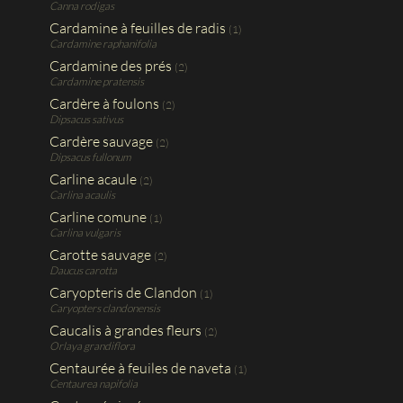
Canna rodigas
Cardamine à feuilles de radis
(1)
Cardamine raphanifolia
Cardamine des prés
(2)
Cardamine pratensis
Cardère à foulons
(2)
Dipsacus sativus
Cardère sauvage
(2)
Dipsacus fullonum
Carline acaule
(2)
Carlina acaulis
Carline comune
(1)
Carlina vulgaris
Carotte sauvage
(2)
Daucus carotta
Caryopteris de Clandon
(1)
Caryopters clandonensis
Caucalis à grandes fleurs
(2)
Orlaya grandiflora
Centaurée à feuiles de naveta
(1)
Centaurea napifolia