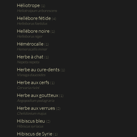
Héliotrope
(1)
Heliotroipum arborescens
Hellébore fétide
(4)
Helleborus foetidus
Hellébore noire
(1)
Helleborus niger
Hémérocalle
(1)
Hemerocallis minor
Herbe à chat
(1)
Nepeta nepeta
Herbe au cure-dents
(1)
Visnaga daucoides
Herbe aux cerfs
(1)
Cervaria rivini
Herbe aux goutteux
(1)
Aegopodium podagraria
Herbe aux verrues
(2)
Chelidonium majus
Hibiscus bleu
(2)
Hibiscus syriacus
Hibiscus de Syrie
(1)