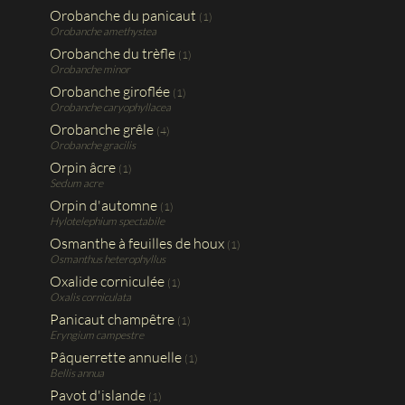
Orobanche du panicaut
(1)
Orobanche amethystea
Orobanche du trèfle
(1)
Orobanche minor
Orobanche giroflée
(1)
Orobanche caryophyllacea
Orobanche grêle
(4)
Orobanche gracilis
Orpin âcre
(1)
Sedum acre
Orpin d'automne
(1)
Hylotelephium spectabile
Osmanthe à feuilles de houx
(1)
Osmanthus heterophyllus
Oxalide corniculée
(1)
Oxalis corniculata
Panicaut champêtre
(1)
Eryngium campestre
Pâquerrette annuelle
(1)
Bellis annua
Pavot d'islande
(1)