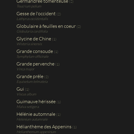
Germandrée tomenteuse
(2)
Teucrium polium
Gesse de l'occident
(2)
Lathyrus occidentalis
Globulaire à feuilles en coeur
(2)
Globularia cordifolia
Glycine de Chine
(1)
Wisteria sinensis
Grande consoude
(1)
Symphytum officinale
Grande pervenche
(1)
Vinca major
Grande prêle
(2)
Equisetum telmateia
Gui
(1)
Viscus album
Guimauve hérissée
(1)
Malva setigera
Hélénie automnale
(1)
Helenium autumnale
Hélianthème des Appenins
(1)
Helianthemum appeninum