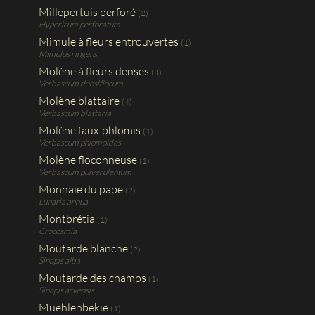
Millepertuis perforé
(2)
Hypericum perforatum
Mimule à fleurs entrouvertes
(1)
Mimulus ringens
Molène à fleurs denses
(3)
Verbascum densiflorum
Molène blattaire
(4)
Verbascum blattaria
Molène faux-phlomis
(1)
Verbascum phlomoides
Molène floconneuse
(1)
Verbascum pulverulentum
Monnaie du pape
(2)
Lunaria annua
Montbrétia
(1)
Crocosmia
Moutarde blanche
(2)
Sinapis alba
Moutarde des champs
(1)
Sinapis arvensis
Muehlenbekie
(1)