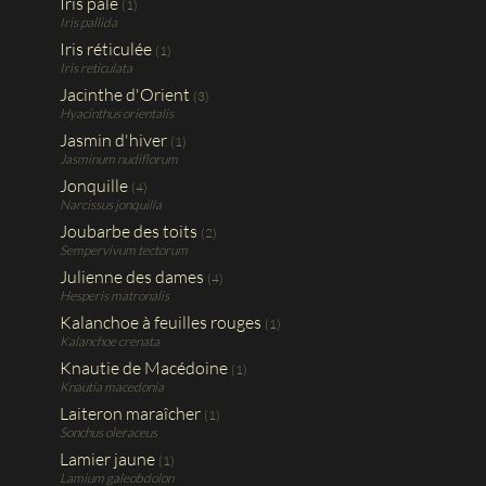
Iris pâle
(1)
Iris pallida
Iris réticulée
(1)
Iris reticulata
Jacinthe d'Orient
(3)
Hyacinthus orientalis
Jasmin d'hiver
(1)
Jasminum nudiflorum
Jonquille
(4)
Narcissus jonquilla
Joubarbe des toits
(2)
Sempervivum tectorum
Julienne des dames
(4)
Hesperis matronalis
Kalanchoe à feuilles rouges
(1)
Kalanchoe crenata
Knautie de Macédoine
(1)
Knautia macedonia
Laiteron maraîcher
(1)
Sonchus oleraceus
Lamier jaune
(1)
Lamium galeobdolon