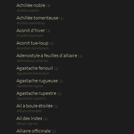
Achillée noble
(3)
Achillea nobilis
Achillée tomenteuse
(1)
Achillea tomentosa
Aconit d'hiver
(1)
Eranthis hyemalis
Aconit tue-loup
(1)
Aconitum lycoctonum
Adenostyle à feuilles d'alliaire
(1)
Adenostyles alliariae
Agastache fenouil
(1)
Agastache foeniculum
Agastache rugueuse
(1)
Agastache rugosa
Agastache rupestre
(1)
Agastache rupestris
Ail à boule étoilée
(1)
Allium chrstophii
Ail des Indes
(1)
Allium nigrum
Alliaire officinale
(1)