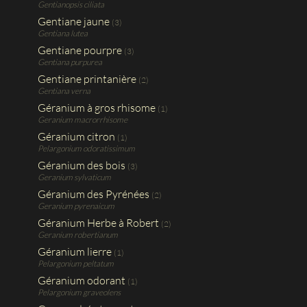
Gentianopsis ciliata
Gentiane jaune
(3)
Gentiana lutea
Gentiane pourpre
(3)
Gentiana purpurea
Gentiane printanière
(2)
Gentiana verna
Géranium à gros rhisome
(1)
Geranium macrorrhisome
Géranium citron
(1)
Pelargonium odoratissimum
Géranium des bois
(3)
Geranium sylvaticum
Géranium des Pyrénées
(2)
Geranium pyrenaicum
Géranium Herbe à Robert
(2)
Geranium robertianum
Géranium lierre
(1)
Pelargonium peltatum
Géranium odorant
(1)
Pelargonium graveolens