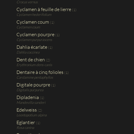
Crocus vernus
Cyclamen à feuille de lierre
(1)
Cyclamen hederifolium
Cyclamen coum
(1)
Cyclamen coum
Cyclamen pourpre
(1)
Cyclamen purpurascens
Dahlia écarlate
(1)
Dahlia coccinea
Dent de chien
(2)
Erythronium dens-canis
Dentaire à cinq folioles
(1)
Cardamine pentaphyllos
Digitale pourpre
(1)
Digitalis purpurea
Dipladenia
(1)
Mandevilla sanderi
Edelweiss
(2)
Leontopotium alpina
Eglantier
(1)
Rosa canina