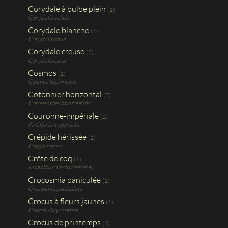
Corydale à bulbe plein
(1)
Corydalis solida
Corydale blanche
(1)
Corydalis cava
Corydale creuse
(3)
Corydalis cava
Cosmos
(1)
Cosmos bipinnatus
Cotonnier horizontal
(2)
Cotoneaster horizontalis
Couronne-impériale
(2)
Fritillaria imperialis
Crépide hérissée
(1)
Crepis setosa
Crête de coq
(1)
Rinanthus alectoropholus
Crocosmia paniculée
(1)
Crocosmia paniculata
Crocus à fleurs jaunes
(1)
Crocus xhrysanthus
Crocus de printemps
(1)