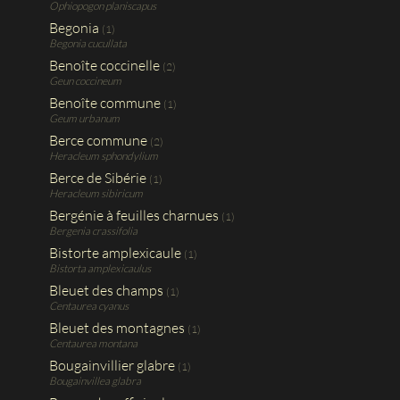
Ophiopogon planiscapus
Begonia
(1)
Begonia cucullata
Benoîte coccinelle
(2)
Geun coccineum
Benoîte commune
(1)
Geum urbanum
Berce commune
(2)
Heracleum sphondylium
Berce de Sibérie
(1)
Heracleum sibiricum
Bergénie à feuilles charnues
(1)
Bergenia crassifolia
Bistorte amplexicaule
(1)
Bistorta amplexicaulus
Bleuet des champs
(1)
Centaurea cyanus
Bleuet des montagnes
(1)
Centaurea montana
Bougainvillier glabre
(1)
Bougainvillea glabra