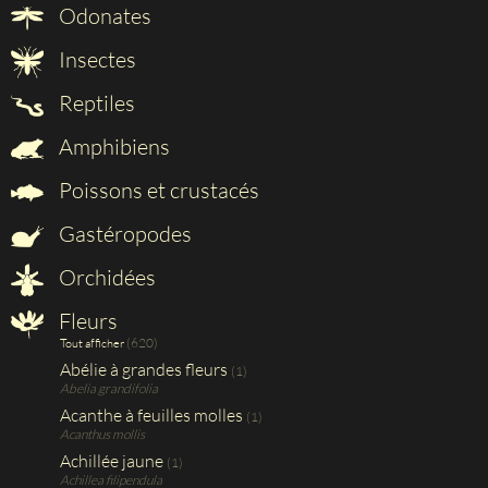
Odonates
Insectes
Reptiles
Amphibiens
Poissons et crustacés
Gastéropodes
Orchidées
Fleurs
(620)
Tout afficher
Abélie à grandes fleurs
(1)
Abelia grandifolia
Acanthe à feuilles molles
(1)
Acanthus mollis
Achillée jaune
(1)
Achillea filipendula