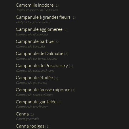
Camomille inodore
(1)
Tripleurospermum inodorum
Campanule à grandes fleurs
(1)
Platycodon grandiflorus
Campanule agglomérée
(4)
Campanula glomerata
Campanule barbue
(3)
Campanula barbata
Campanule de Dalmatie
(3)
Campanula portenschlagiana
Campanule de Poscharsky
(1)
Campanula poscharskyana
Campanule étoilée
(1)
Campanula garganica
Campanule fausse raiponce
(1)
Campanula rapunculoides
Campanule gantelée
(3)
Campanula trachelium
Canna
(1)
Canna generalis
Canna rodigas
(1)