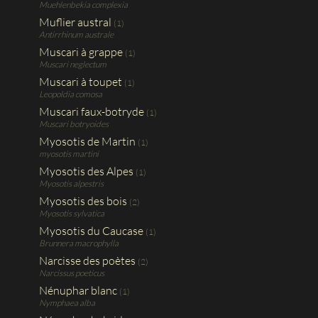
Muehlenbekia complexia
Muflier austral
(1)
Antirrhinum australe
Muscari à grappe
(1)
Muscari neglectum
Muscari à toupet
(1)
Leopoldia comosa
Muscari faux-botryde
(1)
Muscari botryoides
Myosotis de Martin
(1)
myosotis martini
Myosotis des Alpes
(1)
Myosotis alpestris
Myosotis des bois
(2)
Myosotis sylvatica
Myosotis du Caucase
(1)
Brunnera macrophylla
Narcisse des poètes
(2)
Narcissus poeticus
Nénuphar blanc
(1)
Nymphaea alba