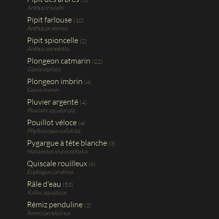
Anthus trivialis
Pipit farlouse
(10)
Anthus pratensis
Pipit spioncelle
(2)
Anthus spinoletta
Plongeon catmarin
(22)
Gavia stellata
Plongeon imbrin
(4)
Gavia immer
Pluvier argenté
(4)
Pluvialis squatarola
Pouillot véloce
(4)
Phylloscopus collybita
Pygargue à tête blanche
(3)
Haliaeetus leucocephalus
Quiscale rouilleux
(6)
Euphagus carolinus
Râle d'eau
(53)
Rallus aquaticus
Rémiz penduline
(2)
Remiz pendulinus