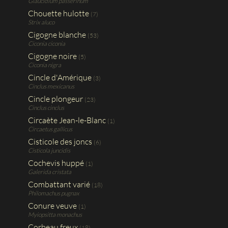
Glaucidium passerinum
Chouette hulotte
(7)
Strix aluco
Cigogne blanche
(53)
Ciconia ciconia
Cigogne noire
(5)
Ciconia nigra
Cincle d'Amérique
(3)
Cinclus mexicanus
Cincle plongeur
(23)
Cinclus cinclus
Circaète Jean-le-Blanc
(1)
Circaetus gallicus
Cisticole des joncs
(6)
Cisticola juncidis
Cochevis huppé
(1)
Galerida cristata
Combattant varié
(18)
Philomachus pugnax
Conure veuve
(1)
Myiopsitta monachus
Corbeau freux
(18)