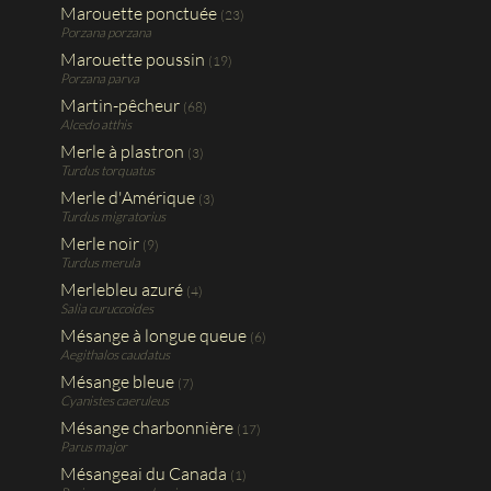
Marouette ponctuée
(23)
Porzana porzana
Marouette poussin
(19)
Porzana parva
Martin-pêcheur
(68)
Alcedo atthis
Merle à plastron
(3)
Turdus torquatus
Merle d'Amérique
(3)
Turdus migratorius
Merle noir
(9)
Turdus merula
Merlebleu azuré
(4)
Salia curuccoides
Mésange à longue queue
(6)
Aegithalos caudatus
Mésange bleue
(7)
Cyanistes caeruleus
Mésange charbonnière
(17)
Parus major
Mésangeai du Canada
(1)