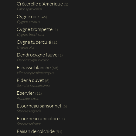
Crécerelle d'Amérique
(1)
Falco sparvenius
Cygne noir
(45)
Cygnus atratus
Cygne trompette
(1)
Cygnus buccinator
Cygne tuberculé
(12)
Cygnus olor
Dendrocygne fauve
(1)
Dendrocygna bicolor
Echasse blanche
(63)
Himantopus himantopus
Eider à duvet
(6)
Somateria mollissima
Epervier
(11)
Accipiter nisus
Etourneau sansonnet
(6)
Sturnus vulgaris
Etourneau unicolore
(1)
Sturnus unicolor
Faisan de colchide
(54)