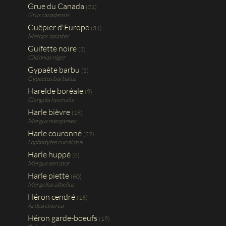
Grue du Canada
(21)
Grus canadensis
Guêpier d'Europe
(34)
Merops apiaster
Guifette noire
(3)
Clidonias niger
Gypaète barbu
(5)
Gypaetus barbatus
Harelde boréale
(9)
Clangula hyemalis
Harle bièvre
(16)
Mergus merganser
Harle couronné
(27)
Lophodytes cucullatus
Harle huppé
(8)
Mergus serrator
Harle piette
(60)
Mergellus albellus
Héron cendré
(16)
Ardea cinerea
Héron garde-boeufs
(19)