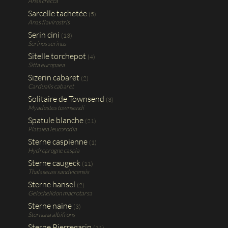
Anas crecca
Sarcelle tachetée
(5)
Anas flavirostris
Serin cini
(13)
Serinus serinus
Sitelle torchepot
(4)
Sitta europaea
Sizerin cabaret
(2)
Cardualis cabaret
Solitaire de Townsend
(3)
Myadestes townsendi
Spatule blanche
(21)
Platalea leucorodia
Sterne caspienne
(1)
Hydroprogne caspia
Sterne caugeck
(11)
Thalaseuss sandvicensis
Sterne hansel
(2)
Gelochelidon macrotarsa
Sterne naine
(3)
Sternuna albifrons
Sterne Pierregarin
(11)