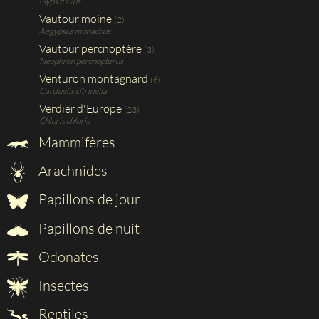
Gyps fulvus
Vautour moine
(2)
Aegypsus monachus
Vautour percnoptère
(3)
Neophron percnopterus
Venturon montagnard
(6)
Carduelis citrinella
Verdier d'Europe
(23)
Chloris chloris
Mammifères
Arachnides
Papillons de jour
Papillons de nuit
Odonates
Insectes
Reptiles