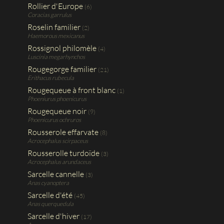
Rollier d'Europe
(6)
Coracias garrulus
Roselin familier
(2)
Haemorous mexicanus
Rossignol philomèle
(4)
Luscinia megarhynchos
Rougegorge familier
(21)
Erithacus rubecula
Rougequeue à front blanc
(1)
Phoeniurus phoenicurus
Rougequeue noir
(9)
Phoenicurus ochruros
Rousserole effarvate
(8)
Acrocephalus scirpaceus
Rousserolle turdoïde
(3)
Acrocephalus arundaceus
Sarcelle cannelle
(3)
Anas cyanoptera
Sarcelle d'été
(45)
Anas querquedula
Sarcelle d'hiver
(17)