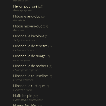
Bubulcus ibis
Héron pourpré
(29)
Ardea purpurea
Hibou grand-duc
(2)
Bubo bubo
Hibou moyen-duc
(27)
Asio otus
Hirondelle bicolore
(5)
Tachycineta bicolor
Hirondelle de fenêtre
(1)
Delichon urbicum
Hirondelle de rivage
(2)
Riparia riparia
Hirondelle de rochers
(1)
Ptyonoprone rupestris
Hirondelle rousseline
(2)
Cecropis daurica
Hirondelle rustique
(7)
Hironda rustica
Huîtrier-pie
(10)
Haematopus ostrealegus
Huppe fasciée
(11)