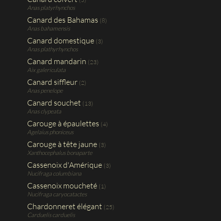
Anas platyrhynchos
Canard des Bahamas
(8)
Anas bahamensis
Canard domestique
(3)
Anas plathyrhynchos
Canard mandarin
(23)
Aix galericulata
Canard siffleur
(2)
Anas penelope
Canard souchet
(13)
Anas clypeata
Carouge à épaulettes
(4)
Agelaius phoniceus
Carouge à tête jaune
(3)
Xanthocephalus bonaparte
Cassenoix d'Amérique
(3)
Nucifraga columbiana
Cassenoix moucheté
(1)
Nucifraga caryocatactes
Chardonneret élégant
(25)
Carduelis carduelis