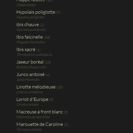
Upupa epops
Hypolaïs poliglotte
(9)
Hypolais poliglotta
ibis chauve
(1)
Geronticus eremita
Ibis falcinelle
(33)
Plegadis falcinellus
Ibis sacré
(1)
Threskiornis aethiopicus
Jaseur boréal
(13)
Bombycilla garrulus
Junco ardoisé
(4)
Junco Hyemalis
Linotte mélodieuse
(18)
Linaria cannabina
Loriot d'Europe
(8)
Oriolus oriolus
Macreuse à front blanc
(5)
Melanitta perspicillata
Marouette de Caroline
(2)
Porzana carolina