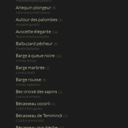
Melanocorypha calandra
Arlequin plongeur
(8)
Histrionicus histrionicus
Autour des palombes
(1)
Accipiter gentilis
Avocette élégante
(24)
Recurvirostra avosetta
Balbuzard pêcheur
(3)
Pandio haliaetus
Barge à queue noire
(11)
Limosa limosa
Barge marbrée
(2)
Limosa feoda
Barge rousse
(8)
Limosa lapponica
Bec-croisé des sapins
(1)
Loxia curvirostra
Bécasseau cocorli
(1)
Caldris ferruginea
Bécasseau de Temminck
(7)
Calidris temminckii
Bécasseau maubèche
(12)