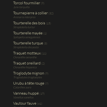
Torcol fourmilier
(9)
Jynx torquilla
Tournepierre à collier
(32)
Arenaria interpres
Tourterelle des bois
(15)
Streptotelia turtur
Tourterelle mayée
(1)
Spilopelia senegalensis
Tourterelle turque
(3)
Streptotelia decaocto
Traquet motteux
(11)
Oenanthe oenanthe
Traquet oreillard
(2)
Oenanthe hispanica
Troglodyte mignon
(9)
Troglodytes troglodytes
Urubu à tête rouge
(7)
Catarthes aura
Vanneau huppé
(19)
Vanellus vanellus
Vautour fauve
(41)