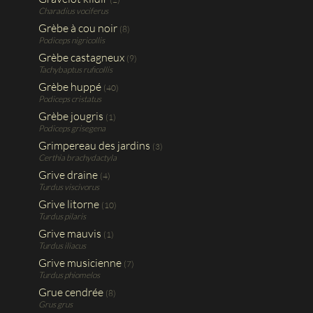
Charadius vociferus
Grèbe à cou noir
(8)
Podiceps nigricollis
Grèbe castagneux
(9)
Tachybaptus ruficollis
Grèbe huppé
(40)
Podiceps cristatus
Grèbe jougris
(1)
Podiceps grisegena
Grimpereau des jardins
(3)
Certhia brachydactyla
Grive draine
(4)
Turdus viscivorus
Grive litorne
(10)
Turdus pilaris
Grive mauvis
(1)
Turdus iliacus
Grive musicienne
(7)
Turdus phiomelos
Grue cendrée
(8)
Grus grus