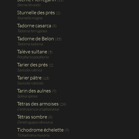
Sterna hirundo
Sturnelle des prés
(2)
Sturnella magna
Tadorne casarca
(8)
Tadorna ferruginea
Tadorne de Belon
(35)
Tadorna tadorna
Talève sultane
(5)
Porphyrio porphyrio
Tarier des prés
(2)
Saxicola rubrica
Tarier pâtre
(13)
Saxicola rubicola
Tarin des aulnes
(9)
Spinus spinus
Tétras des armoises
(26)
Centrocercus urophasianus
Tétras sombre
(8)
Dendragapus obscurus
Tichodrome échelette
(9)
Tichodroma muraria