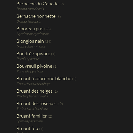
Bernache du Canada
(9)
Branta canadensis
Bernache nonnette
(8)
Branta leucopsis
Bihoreau gris
(28)
Nycticorax nycticorax
Blongios nain
(34)
Ixobrychus minutus
Bondrée apivore
(1)
Pernis apivorus
Bouvreuil pivoine
(1)
Pyrrhula pyrrhula
Bruant à couronne blanche
(2)
Zonotrichia leucophrys
Bruant des neiges
(1)
Plectrophenax nivalis
Bruant des roseaux
(19)
Emberiza schoeniclus
Bruant familier
(2)
Spizella passerina
Bruant fou
(1)