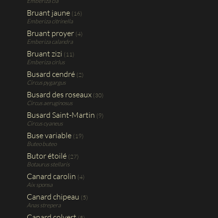
Emberiza cia
Bruant jaune
(16)
Emberiza citrinella
Bruant proyer
(4)
Emberiza calandra
Bruant zizi
(11)
Emberiza cirlus
Busard cendré
(2)
Circus pygargus
Busard des roseaux
(30)
Circus aeruginosus
Busard Saint-Martin
(9)
Circus cyaneus
Buse variable
(19)
Buteo buteo
Butor étoilé
(27)
Botaurus stellaris
Canard carolin
(4)
Aix sponsa
Canard chipeau
(5)
Anas strepera
Canard colvert
(5)