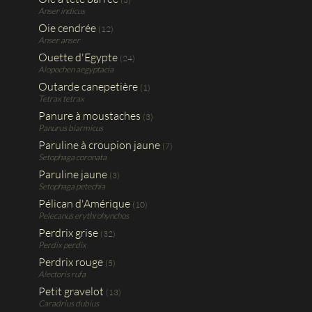
Anser indicus
Oie cendrée
(12)
Anser anser
Ouette d'Egypte
(24)
Alopochen aegyptacia
Outarde canepetière
(1)
Tetrax tetrax
Panure à moustaches
(3)
Panurus biarmicus
Paruline à croupion jaune
(7)
Setophaga coronata
Paruline jaune
(3)
Setophaga petechia
Pélican d'Amérique
(10)
Pelecanus erythrohynchos
Perdrix grise
(32)
Perdix perdix
Perdrix rouge
(5)
Alectoris rufa
Petit gravelot
(13)
Caradrius dubius