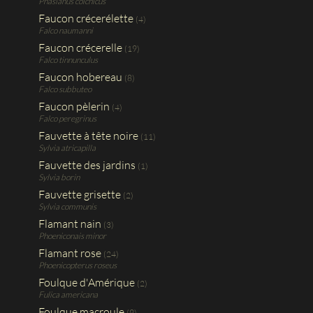
Phasianus colchicus
Faucon crécerélette
(4)
Falco naumanni
Faucon crécerelle
(19)
Falco tinnunculus
Faucon hobereau
(8)
Falco subbuteo
Faucon pèlerin
(4)
Falco peregrinus
Fauvette à tête noire
(11)
Sylvia atricapilla
Fauvette des jardins
(1)
Sylvia borin
Fauvette grisette
(2)
Sylvia communis
Flamant nain
(3)
Phoeniconais minor
Flamant rose
(24)
Phoenicopterus roseus
Foulque d'Amérique
(2)
Fulica americana
Foulque macroule
(9)