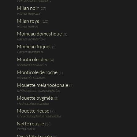
Perisoreus canadensis
Milan noir
(27)
Milvus migrans
Milan royal
(10)
Milvus milvus
Moineau domestique
(3)
Passer domesticus
Moineau friquet
(2)
Passer montanus
Monticole bleu
(4)
Monticola solitarius
Monticole de roche
(1)
Monticola saxatilis
Mouette mélanocéphale
(4)
Ichthyaetus melanocephalus
Mouette pygmée
(5)
Hydrocoleus minutus
Mouette rieuse
(7)
Chroichocephalus ridibundus
Nette rousse
(28)
Netta rufina
Oie à tête barrée
(3)