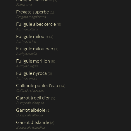
Fulica atra
Frégate superbe
(1)
Fregata magnificens
Fuligule à bec cerclé
(8)
Aythya collaris
Fuligule milouin
(4)
Aythya ferina
Fuligule milouinan
(1)
Aythya marila
Fuligule morillon
(8)
Aythya fuligula
Fuligule nyroca
(2)
Aythya nyroca
Gallinule poule d'eau
(14)
Gallinula chloropus
Garrot à oeil d'or
(5)
Bucephala clangula
Garrot albéole
(1)
Bucephala albeola
Garrot d'Islande
(3)
Bucephala islandica