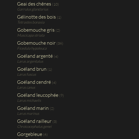
Geai des chênes
(10)
Garrulus glandarius
Gélinotte des bois
(1)
Tetrastes bonasia
Gobemouche gris
(2)
Muscicapa striata
Gobemouche noir
(36)
Ficedula hypoleuca
Goéland argenté
(4)
Larus argentatus
Goéland brun
(1)
Larus fuscus
Goéland cendré
(4)
Larus canus
Goéland leucophée
(9)
Larus michaelis
Goéland marin
(2)
Larus marinus
Goéland railleur
(3)
Chroicocephalus genei
Gorgebleue
(6)