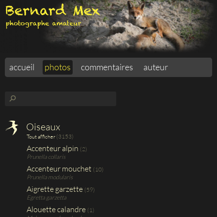
accueil
photos
commentaires
auteur
⚲
Oiseaux
(3153)
Tout afficher
Accenteur alpin
(2)
Prunella collaris
Accenteur mouchet
(10)
Prunella modularis
Aigrette garzette
(59)
Egretta garzetta
Alouette calandre
(1)