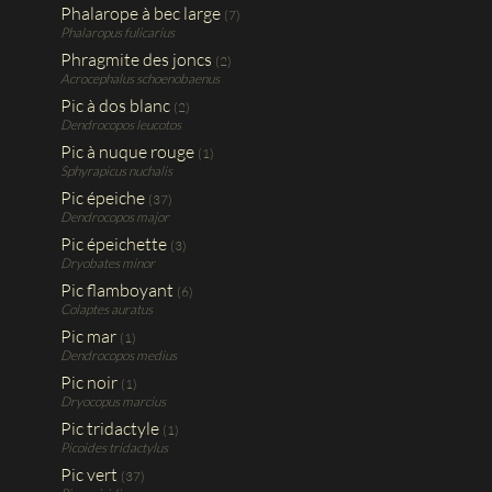
Phalarope à bec large
(7)
Phalaropus fulicarius
Phragmite des joncs
(2)
Acrocephalus schoenobaenus
Pic à dos blanc
(2)
Dendrocopos leucotos
Pic à nuque rouge
(1)
Sphyrapicus nuchalis
Pic épeiche
(37)
Dendrocopos major
Pic épeichette
(3)
Dryobates minor
Pic flamboyant
(6)
Colaptes auratus
Pic mar
(1)
Dendrocopos medius
Pic noir
(1)
Dryocopus marcius
Pic tridactyle
(1)
Picoides tridactylus
Pic vert
(37)