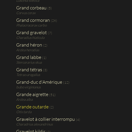
Luscinia svecica
Grand corbeau
(5)
Corvus corax
Grand cormoran
(26)
Phalacrocorax carbo
Grand gravelot
(7)
Charadius hiaticula
Grand héron
(2)
Ardea herodias
Grand labbe
(1)
Stercorarius skua
Grand tétras
(3)
Tetrao urogallus
Grand-duc d'Amérique
(12)
bubo virginianus
Grande aigrette
(51)
Ardea alba
Grande outarde
(2)
Otis tarda
Gravelot à collier interrompu
(4)
Charadrius alexandrinus
Gravelot kildir
(2)