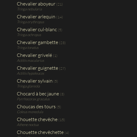
Chevalier aboyeur
(21)
Tringa nebularia
Chevalier arlequin
(14)
Tringa erythropus
Chevalier cul-blanc
(5)
Tringa ochropus
Chevalier gambette
(23)
Tringa tonatus
Chevalier grivelé
(1)
Actitis macularius
Chevalier guignette
(27)
Actitis hypoleucos
Chevalier sylvain
(5)
Tringa glareola
Chocard à bec jaune
(3)
Pyrrhocorax graculus
Choucas des tours
(5)
Coleus monedula
Chouette chevêche
(15)
Athene noctua
Chouette chevêchette
(4)