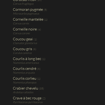
Corvus frugilegus
Cormoran pygmée
(5)
Microcarbo pygmaeus
Corneille mantelée
(1)
Corvus cornix
Corneille noire
(4)
Corvus corone
Coucou geai
(1)
Clamator glandarius
Coucou gris
(6)
Curulus canorus
Courlis à long bec
(1)
Numenius americanus
Courlis cendré
(6)
Numenius arquata
Courlis corlieu
(1)
Numenius phaeopus
Crabier chevelu
(35)
Ardeloa ralloides
Crave à bec rouge
(2)
Pyrrhocorax pyrrhocorax