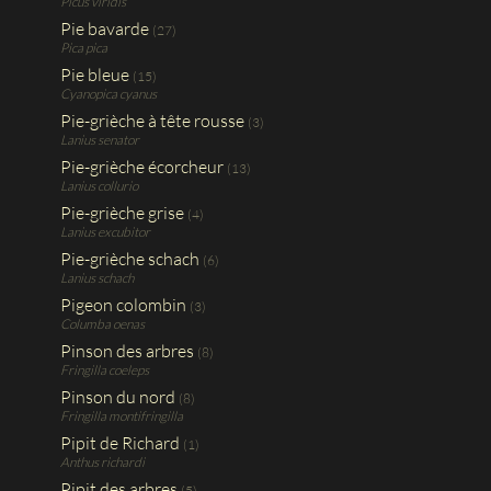
Picus viridis
Pie bavarde
(27)
Pica pica
Pie bleue
(15)
Cyanopica cyanus
Pie-grièche à tête rousse
(3)
Lanius senator
Pie-grièche écorcheur
(13)
Lanius collurio
Pie-grièche grise
(4)
Lanius excubitor
Pie-grièche schach
(6)
Lanius schach
Pigeon colombin
(3)
Columba oenas
Pinson des arbres
(8)
Fringilla coeleps
Pinson du nord
(8)
Fringilla montifringilla
Pipit de Richard
(1)
Anthus richardi
Pipit des arbres
(5)