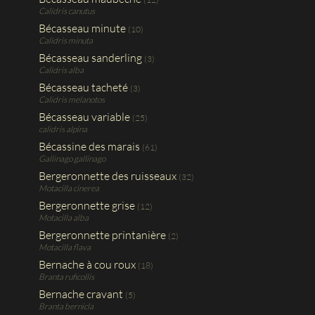
Calidris canutus
Bécasseau minute
(10)
Calidris minuta
Bécasseau sanderling
(3)
Calidris alba
Bécasseau tacheté
(3)
Calidris melanotos
Bécasseau variable
(25)
calidris alpina
Bécassine des marais
(61)
Gallinago gallinago
Bergeronnette des ruisseaux
(32)
Motacilla cinerea
Bergeronnette grise
(12)
Motacilla alba
Bergeronnette printanière
(2)
Motacilla flava
Bernache à cou roux
(18)
Branta ruficollis
Bernache cravant
(5)
Branta bernicla