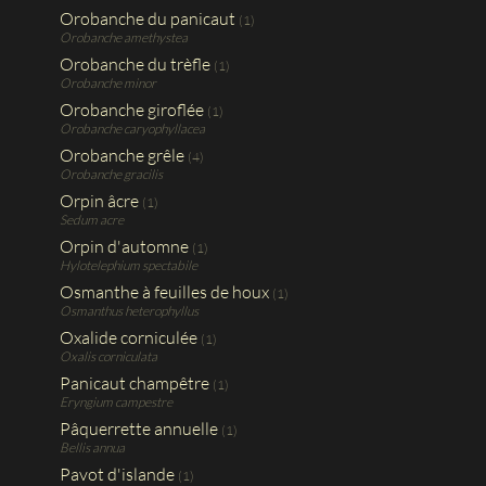
Orobanche du panicaut
(1)
Orobanche amethystea
Orobanche du trèfle
(1)
Orobanche minor
Orobanche giroflée
(1)
Orobanche caryophyllacea
Orobanche grêle
(4)
Orobanche gracilis
Orpin âcre
(1)
Sedum acre
Orpin d'automne
(1)
Hylotelephium spectabile
Osmanthe à feuilles de houx
(1)
Osmanthus heterophyllus
Oxalide corniculée
(1)
Oxalis corniculata
Panicaut champêtre
(1)
Eryngium campestre
Pâquerrette annuelle
(1)
Bellis annua
Pavot d'islande
(1)