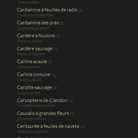
Canna rodigas
Cardamine à feuilles de radis
(1)
Cardamine raphanifolia
Cardamine des prés
(2)
Cardamine pratensis
Cardère à foulons
(2)
Dipsacus sativus
Cardère sauvage
(2)
Dipsacus fullonum
Carline acaule
(2)
Carlina acaulis
Carline comune
(1)
Carlina vulgaris
Carotte sauvage
(2)
Daucus carotta
Caryopteris de Clandon
(1)
Caryopters clandonensis
Caucalis à grandes fleurs
(2)
Orlaya grandiflora
Centaurée à feuiles de naveta
(1)
Centaurea napifolia