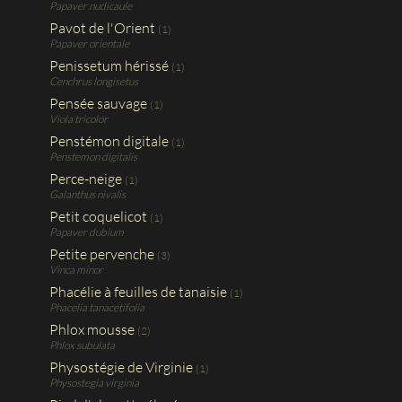
Papaver nudicaule
Pavot de l'Orient
(1)
Papaver orientale
Penissetum hérissé
(1)
Cenchrus longisetus
Pensée sauvage
(1)
Viola tricolor
Penstémon digitale
(1)
Penstemon digitalis
Perce-neige
(1)
Galanthus nivalis
Petit coquelicot
(1)
Papaver dubium
Petite pervenche
(3)
Vinca minor
Phacélie à feuilles de tanaisie
(1)
Phacelia tanacetifolia
Phlox mousse
(2)
Phlox subulata
Physostégie de Virginie
(1)
Physostegia virginia