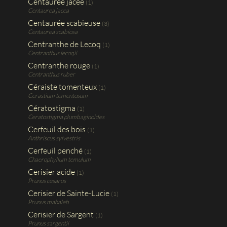
Centaurée jacée
(1)
Centaurea jacea
Centaurée scabieuse
(3)
Centaurea scabiosa
Centranthe de Lecoq
(1)
Centranthus lecoqii
Centranthe rouge
(1)
Centranthus ruber
Céraiste tomenteux
(1)
Cerastium tomentosum
Cératostigma
(1)
Ceratostigma plumbaginoides
Cerfeuil des bois
(1)
Anthriscus sylvestris
Cerfeuil penché
(1)
Chaerophyllum temulum
Cerisier acide
(1)
Prunus cesarus
Cerisier de Sainte-Lucie
(1)
Prunus mahaleb
Cerisier de Sargent
(1)
Prunus sargentii