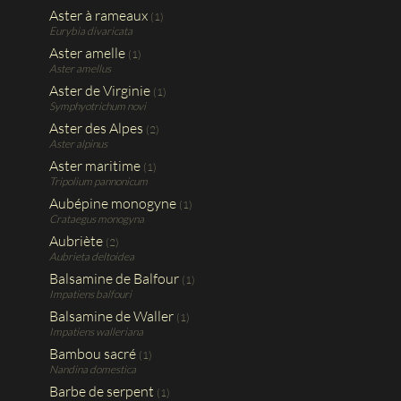
Aster à rameaux
(1)
Eurybia divaricata
Aster amelle
(1)
Aster amellus
Aster de Virginie
(1)
Symphyotrichum novi
Aster des Alpes
(2)
Aster alpinus
Aster maritime
(1)
Tripolium pannonicum
Aubépine monogyne
(1)
Crataegus monogyna
Aubriète
(2)
Aubrieta deltoidea
Balsamine de Balfour
(1)
Impatiens balfouri
Balsamine de Waller
(1)
Impatiens walleriana
Bambou sacré
(1)
Nandina domestica
Barbe de serpent
(1)