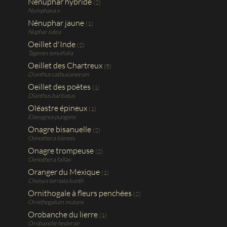
Nénuphar hybride
(2)
Nymphaea x
Nénuphar jaune
(1)
Nuphar lutea
Oeillet d'Inde
(2)
Tagenes tenuifolia
Oeillet des Chartreux
(5)
Dianthus cathusianorum
Oeillet des poètes
(1)
Dianthus barbatus
Oléastre épineux
(1)
Elaeagnus pungens
Onagre bisanuelle
(2)
Oenothera biennis
Onagre trompeuse
(2)
Oenothera fallax
Oranger du Mexique
(1)
Choisya ternata kunth
Ornithogale à fleurs penchées
(2)
Ornithogalum mutans
Orobanche du lierre
(1)
Orobanche hederae