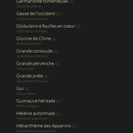
Germandrée tomenteuse
(2)
Teucrium polium
Gesse de l'occident
(2)
Lathyrus occidentalis
Globulaire à feuilles en coeur
(2)
Globularia cordifolia
Glycine de Chine
(1)
Wisteria sinensis
Grande consoude
(1)
Symphytum officinale
Grande pervenche
(1)
Vinca major
Grande prêle
(2)
Equisetum telmateia
Gui
(1)
Viscus album
Guimauve hérissée
(1)
Malva setigera
Hélénie automnale
(1)
Helenium autumnale
Hélianthème des Appenins
(1)
Helianthemum appeninum