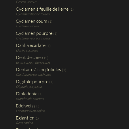
Crocus vernus
Cyclamen à feuille de lierre
(1)
Cyclamen hederifolium
Cyclamen coum
(1)
Cyclamen coum
Cyclamen pourpre
(1)
Cyclamen purpurascens
Dahlia écarlate
(1)
Dahlia coccinea
Dent de chien
(2)
Erythronium dens-canis
Dentaire à cinq folioles
(1)
Cardamine pentaphyllos
Digitale pourpre
(1)
Digitalis purpurea
Dipladenia
(1)
Mandevilla sanderi
Edelweiss
(2)
Leontopotium alpina
Eglantier
(1)
Rosa canina