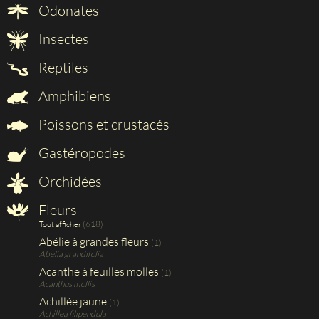
Odonates
Insectes
Reptiles
Amphibiens
Poissons et crustacés
Gastéropodes
Orchidées
Fleurs
(618)
Tout afficher
Abélie à grandes fleurs
(1)
Abelia grandifolia
Acanthe à feuilles molles
(1)
Acanthus mollis
Achillée jaune
(1)
Achillea filipendula