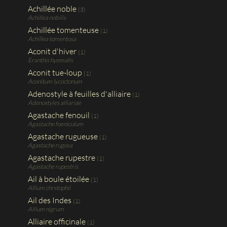
Achillée noble
(3)
Achillea nobilis
Achillée tomenteuse
(1)
Achillea tomentosa
Aconit d'hiver
(1)
Eranthis hyemalis
Aconit tue-loup
(1)
Aconitum lycoctonum
Adenostyle à feuilles d'alliaire
(1)
Adenostyles alliariae
Agastache fenouil
(1)
Agastache foeniculum
Agastache rugueuse
(1)
Agastache rugosa
Agastache rupestre
(1)
Agastache rupestris
Ail à boule étoilée
(1)
Allium chrstophii
Ail des Indes
(1)
Allium nigrum
Alliaire officinale
(1)