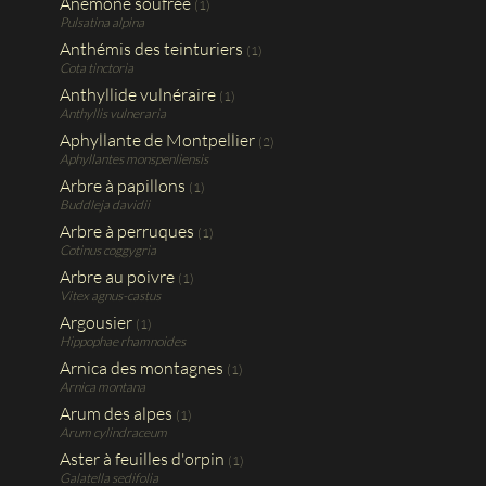
Anémone soufrée
(1)
Pulsatina alpina
Anthémis des teinturiers
(1)
Cota tinctoria
Anthyllide vulnéraire
(1)
Anthyllis vulneraria
Aphyllante de Montpellier
(2)
Aphyllantes monspenliensis
Arbre à papillons
(1)
Buddleja davidii
Arbre à perruques
(1)
Cotinus coggygria
Arbre au poivre
(1)
Vitex agnus-castus
Argousier
(1)
Hippophae rhamnoides
Arnica des montagnes
(1)
Arnica montana
Arum des alpes
(1)
Arum cylindraceum
Aster à feuilles d'orpin
(1)
Galatella sedifolia