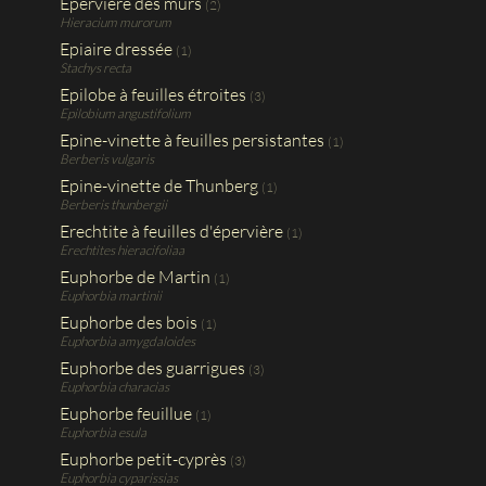
Epervière des murs
(2)
Hieracium murorum
Epiaire dressée
(1)
Stachys recta
Epilobe à feuilles étroites
(3)
Epilobium angustifolium
Epine-vinette à feuilles persistantes
(1)
Berberis vulgaris
Epine-vinette de Thunberg
(1)
Berberis thunbergii
Erechtite à feuilles d'épervière
(1)
Erechtites hieracifoliaa
Euphorbe de Martin
(1)
Euphorbia martinii
Euphorbe des bois
(1)
Euphorbia amygdaloides
Euphorbe des guarrigues
(3)
Euphorbia characias
Euphorbe feuillue
(1)
Euphorbia esula
Euphorbe petit-cyprès
(3)
Euphorbia cyparissias