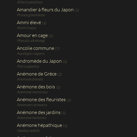
Alliaria petoliata
Amandier à fleurs du Japon
(1)
Prunus glandulosa
Ammi élevé
(1)
Ammi majus
Amour en cage
(1)
Physalis alkekengi
Ancolie commune
(7)
Aquilegia vulgaris
Andromède du Japon
(1)
Pieris japonica
Anémone de Grèce
(2)
Anemone blanda
Anémone des bois
(1)
Anemone nemorosa
Anémone des fleuristes
(1)
Anemone coronaria
Anémone des jardins
(1)
Anemone hortensis
Anémone hépathique
(1)
Hpatica nobilis