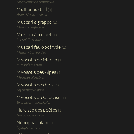
Muehlenbekia complexia
Muflier austral
(1)
Antirrhinum australe
Muscari à grappe
(1)
Muscari neglectum
Muscari à toupet
(1)
Leopoldia comosa
Muscari faux-botryde
(1)
Muscari botryoides
Myosotis de Martin
(1)
myosotis martini
Myosotis des Alpes
(1)
Myosotis alpestris
Myosotis des bois
(2)
Myosotis sylvatica
Myosotis du Caucase
(1)
Brunnera macrophylla
Narcisse des poètes
(2)
Narcissus poeticus
Nénuphar blanc
(1)
Nymphaea alba