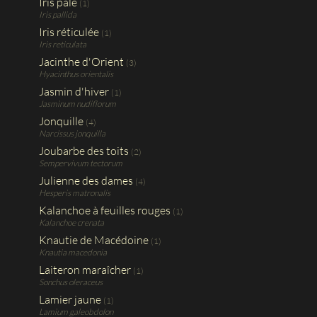
Iris pâle
(1)
Iris pallida
Iris réticulée
(1)
Iris reticulata
Jacinthe d'Orient
(3)
Hyacinthus orientalis
Jasmin d'hiver
(1)
Jasminum nudiflorum
Jonquille
(4)
Narcissus jonquilla
Joubarbe des toits
(2)
Sempervivum tectorum
Julienne des dames
(4)
Hesperis matronalis
Kalanchoe à feuilles rouges
(1)
Kalanchoe crenata
Knautie de Macédoine
(1)
Knautia macedonia
Laiteron maraîcher
(1)
Sonchus oleraceus
Lamier jaune
(1)
Lamium galeobdolon