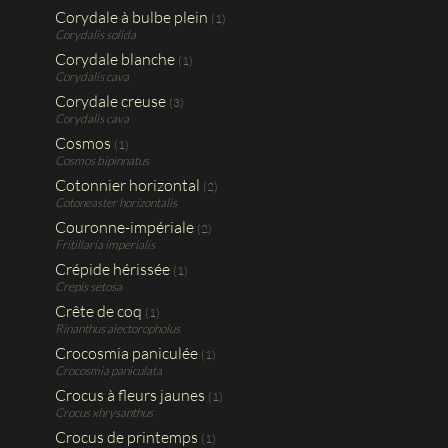
Corydale à bulbe plein
(1)
Corydalis solida
Corydale blanche
(1)
Corydalis cava
Corydale creuse
(3)
Corydalis cava
Cosmos
(1)
Cosmos bipinnatus
Cotonnier horizontal
(2)
Cotoneaster horizontalis
Couronne-impériale
(2)
Fritillaria imperialis
Crépide hérissée
(1)
Crepis setosa
Crête de coq
(1)
Rinanthus alectoropholus
Crocosmia paniculée
(1)
Crocosmia paniculata
Crocus à fleurs jaunes
(1)
Crocus xhrysanthus
Crocus de printemps
(1)