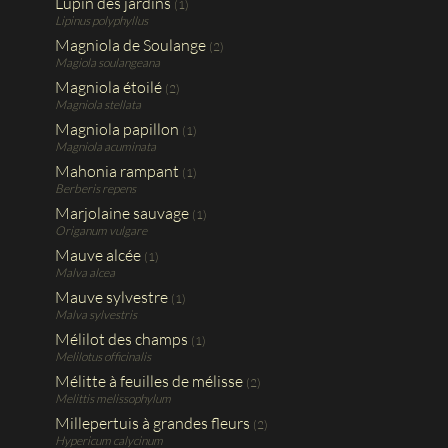
Lupin des jardins
(1)
Lipinus polyphyllus
Magniola de Soulange
(2)
Magiola soulangeana
Magniola étoilé
(2)
Magniola stellata
Magniola papillon
(1)
Magniola acuminata
Mahonia rampant
(1)
Berberis repens
Marjolaine sauvage
(1)
Origanum vulgare
Mauve alcée
(1)
Malva alcea
Mauve sylvestre
(1)
Malva sylvestris
Mélilot des champs
(1)
Melilotus officinalis
Mélitte à feuilles de mélisse
(2)
Melittis melissophylum
Millepertuis à grandes fleurs
(2)
Hypericum calycinum