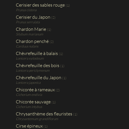
Cerisier des sables rouge
(1)
Prunus cistena
Cerisier du Japon
(2)
Prunus serrulata
Chardon Marie
(1)
Silybum marianum
Chardon penché
(2)
Carduus nutans
Chèvrefeuille à balais
(1)
Lonicera xylosteum
Chèvrefeuille des bois
(1)
Lonicera periclymenum
Chèvrefeuille du Japon
(1)
Lonicera japonica
Chicorée à rameaux
(2)
Cichorium endivia
Chicorée sauvage
(1)
Cichorium intybus
Chrysanthème des fleuristes
(1)
Chrysantemum grandiflorum
Cirse épineux
(1)