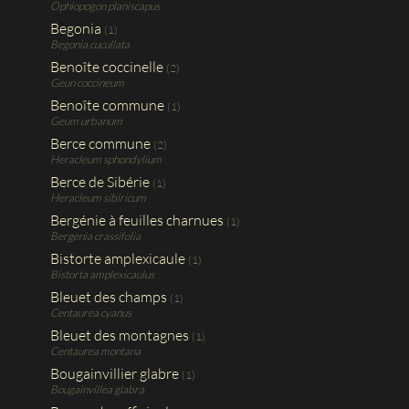
Ophiopogon planiscapus
Begonia
(1)
Begonia cucullata
Benoîte coccinelle
(2)
Geun coccineum
Benoîte commune
(1)
Geum urbanum
Berce commune
(2)
Heracleum sphondylium
Berce de Sibérie
(1)
Heracleum sibiricum
Bergénie à feuilles charnues
(1)
Bergenia crassifolia
Bistorte amplexicaule
(1)
Bistorta amplexicaulus
Bleuet des champs
(1)
Centaurea cyanus
Bleuet des montagnes
(1)
Centaurea montana
Bougainvillier glabre
(1)
Bougainvillea glabra