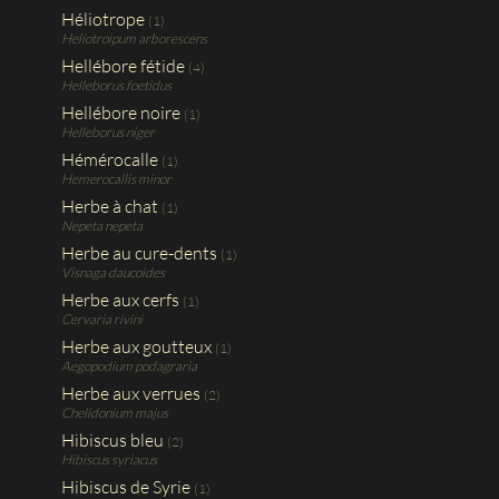
Héliotrope
(1)
Heliotroipum arborescens
Hellébore fétide
(4)
Helleborus foetidus
Hellébore noire
(1)
Helleborus niger
Hémérocalle
(1)
Hemerocallis minor
Herbe à chat
(1)
Nepeta nepeta
Herbe au cure-dents
(1)
Visnaga daucoides
Herbe aux cerfs
(1)
Cervaria rivini
Herbe aux goutteux
(1)
Aegopodium podagraria
Herbe aux verrues
(2)
Chelidonium majus
Hibiscus bleu
(2)
Hibiscus syriacus
Hibiscus de Syrie
(1)