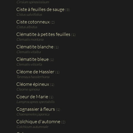
Cirsium spinosissisum
Ciste à feuilles de sauge
(3)
Cistus salviifolius
Ciste cotonneux
(2)
Cistus albidus
Clématite à petites feuilles
(1)
Clematis montana
Clématite blanche
(1)
Clematis vitalba
Clématite bleue
(1)
Clematis viticella
Cléome de Hassler
(1)
Tarenaya hasslerhiana
Cléome épineux
(1)
Cleome spinosa
Coeur de Marie
(1)
Lamprocapnos spectabilis
Cognassier à fleurs
(1)
Chaenomeles japonica
Colchique d'automne
(2)
Colchicum autumnale