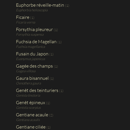
Euphorbe réveille-matin
(1)
Euphorbia helioscopia
Ficaire
(1)
Ficaria verna
Forsythia pleureur
(1)
Forsythia suspensa
Fuchsia de Magellan
(1)
Fuchsia magellanica
Fusain du Japon
(1)
Euonymus japonicus
Gagée des champs
(1)
Gagea villosa
Gaura bisannuel
(1)
Oenothera gaura
Genêt des teinturiers
(1)
Genista tinctoria
Genêt épineux
(1)
Genistia scorpius
Gentiane acaule
(2)
Gentiana acaulis
Gentiane ciliée
(1)