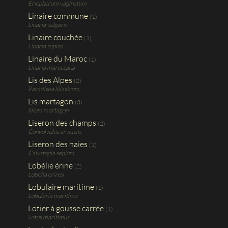
Eriophorum vaginatum
Linaire commune
(1)
Linaria vulgaris
Linaire couchée
(1)
Linaria supina
Linaire du Maroc
(1)
Linaria maroccana
Lis des Alpes
(2)
Paradisea liliastrum
Lis martagon
(3)
lilium martagon
Liseron des champs
(2)
Convolvulus arvensis
Liseron des haies
(1)
Calystegia sepium
Lobélie érine
(2)
Lobelia erinus
Lobulaire maritime
(1)
Lobularia maritima
Lotier à gousse carrée
(1)
Lotus maritimus