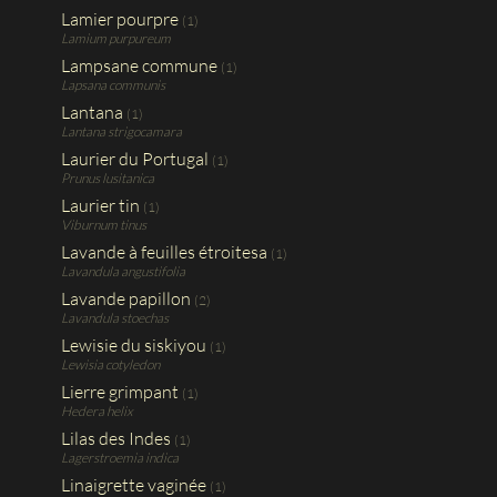
Lamier pourpre
(1)
Lamium purpureum
Lampsane commune
(1)
Lapsana communis
Lantana
(1)
Lantana strigocamara
Laurier du Portugal
(1)
Prunus lusitanica
Laurier tin
(1)
Viburnum tinus
Lavande à feuilles étroitesa
(1)
Lavandula angustifolia
Lavande papillon
(2)
Lavandula stoechas
Lewisie du siskiyou
(1)
Lewisia cotyledon
Lierre grimpant
(1)
Hedera helix
Lilas des Indes
(1)
Lagerstroemia indica
Linaigrette vaginée
(1)