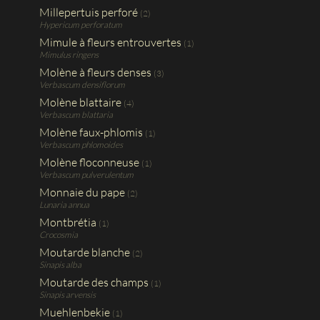
Millepertuis perforé
(2)
Hypericum perforatum
Mimule à fleurs entrouvertes
(1)
Mimulus ringens
Molène à fleurs denses
(3)
Verbascum densiflorum
Molène blattaire
(4)
Verbascum blattaria
Molène faux-phlomis
(1)
Verbascum phlomoides
Molène floconneuse
(1)
Verbascum pulverulentum
Monnaie du pape
(2)
Lunaria annua
Montbrétia
(1)
Crocosmia
Moutarde blanche
(2)
Sinapis alba
Moutarde des champs
(1)
Sinapis arvensis
Muehlenbekie
(1)