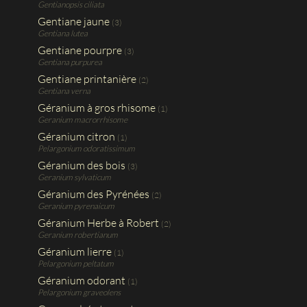
Gentianopsis ciliata
Gentiane jaune
(3)
Gentiana lutea
Gentiane pourpre
(3)
Gentiana purpurea
Gentiane printanière
(2)
Gentiana verna
Géranium à gros rhisome
(1)
Geranium macrorrhisome
Géranium citron
(1)
Pelargonium odoratissimum
Géranium des bois
(3)
Geranium sylvaticum
Géranium des Pyrénées
(2)
Geranium pyrenaicum
Géranium Herbe à Robert
(2)
Geranium robertianum
Géranium lierre
(1)
Pelargonium peltatum
Géranium odorant
(1)
Pelargonium graveolens