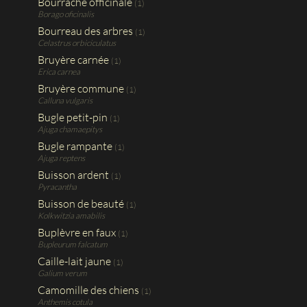
Bourrache officinale
(1)
Borago oficinalis
Bourreau des arbres
(1)
Celastrus orbiciculatus
Bruyère carnée
(1)
Erica carnea
Bruyère commune
(1)
Calluna vulgaris
Bugle petit-pin
(1)
Ajuga chamaepitys
Bugle rampante
(1)
Ajuga reptens
Buisson ardent
(1)
Pyracantha
Buisson de beauté
(1)
Kolkwitzia amabilis
Buplèvre en faux
(1)
Bupleurum falcatum
Caille-lait jaune
(1)
Galium verum
Camomille des chiens
(1)
Anthemis cotula