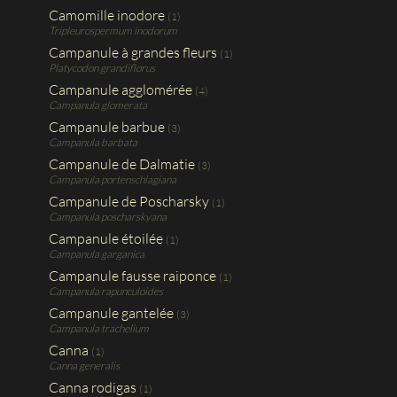
Camomille inodore
(1)
Tripleurospermum inodorum
Campanule à grandes fleurs
(1)
Platycodon grandiflorus
Campanule agglomérée
(4)
Campanula glomerata
Campanule barbue
(3)
Campanula barbata
Campanule de Dalmatie
(3)
Campanula portenschlagiana
Campanule de Poscharsky
(1)
Campanula poscharskyana
Campanule étoilée
(1)
Campanula garganica
Campanule fausse raiponce
(1)
Campanula rapunculoides
Campanule gantelée
(3)
Campanula trachelium
Canna
(1)
Canna generalis
Canna rodigas
(1)