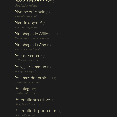
Pied d'alouette élevé
(1)
Delphinium elatum
Pivoine officinale
(1)
Paeonia officinalis
Plantin argenté
(1)
Plantago argentea
Plumbago de Willmott
(1)
Ceratostigma willmotianum
Plumbago du Cap
(1)
Plumbago auriculata
Pois de senteur
(2)
Lathyrus odoratus
Polygale commun
(1)
Polygala vulgaris
Pommes des prairies
(1)
Camassia quamash
Populage
(2)
Caltha palustris
Potentille arbustive
(1)
Dasiphora fruticosa
Potentille de printemps
(1)
Potentilla verna