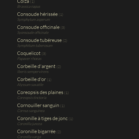
Colza
(1)
Brassica napus
Consoude hérissée
(1)
Symphytum asperum
Consoude officinale
(3)
Syonsoude officinale
Consoude tubéreuse
(2)
Symphitum tuberosum
Coquelicot
(3)
Papaver rhoeas
Corbeille d'argent
(2)
Iberis sempervirens
Corbeille d'or
(1)
Alyssum saxatile
Coreopsis des plaines
(1)
Coreopsis tinctoria
Cornouiller sanguin
(1)
Cornus sanguinea
Coronille à tiges de jonc
(1)
Coronilla juncea
Coronille bigarrée
(2)
Coronilla varga