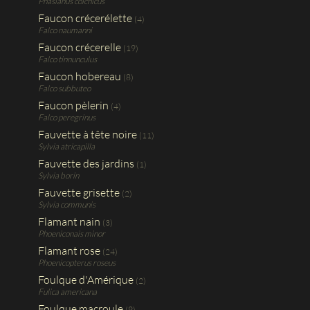
Phasianus colchicus
Faucon crécerélette
(4)
Falco naumanni
Faucon crécerelle
(19)
Falco tinnunculus
Faucon hobereau
(8)
Falco subbuteo
Faucon pèlerin
(4)
Falco peregrinus
Fauvette à tête noire
(11)
Sylvia atricapilla
Fauvette des jardins
(1)
Sylvia borin
Fauvette grisette
(2)
Sylvia communis
Flamant nain
(3)
Phoeniconais minor
Flamant rose
(24)
Phoenicopterus roseus
Foulque d'Amérique
(2)
Fulica americana
Foulque macroule
(9)