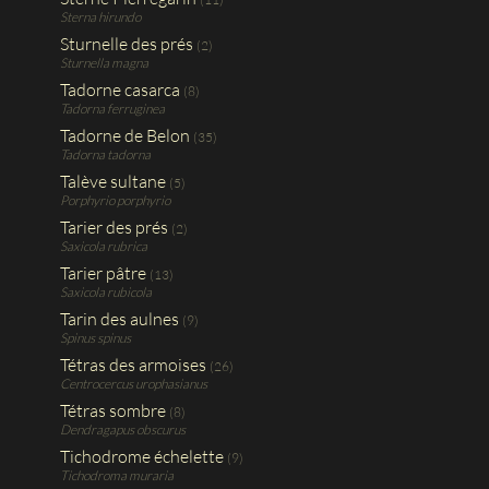
Sterna hirundo
Sturnelle des prés
(2)
Sturnella magna
Tadorne casarca
(8)
Tadorna ferruginea
Tadorne de Belon
(35)
Tadorna tadorna
Talève sultane
(5)
Porphyrio porphyrio
Tarier des prés
(2)
Saxicola rubrica
Tarier pâtre
(13)
Saxicola rubicola
Tarin des aulnes
(9)
Spinus spinus
Tétras des armoises
(26)
Centrocercus urophasianus
Tétras sombre
(8)
Dendragapus obscurus
Tichodrome échelette
(9)
Tichodroma muraria