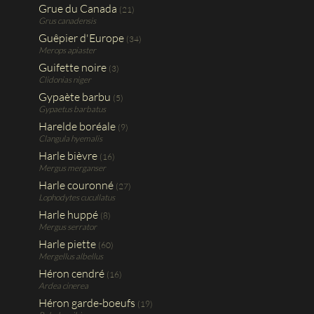
Grue du Canada
(21)
Grus canadensis
Guêpier d'Europe
(34)
Merops apiaster
Guifette noire
(3)
Clidonias niger
Gypaète barbu
(5)
Gypaetus barbatus
Harelde boréale
(9)
Clangula hyemalis
Harle bièvre
(16)
Mergus merganser
Harle couronné
(27)
Lophodytes cucullatus
Harle huppé
(8)
Mergus serrator
Harle piette
(60)
Mergellus albellus
Héron cendré
(16)
Ardea cinerea
Héron garde-boeufs
(19)