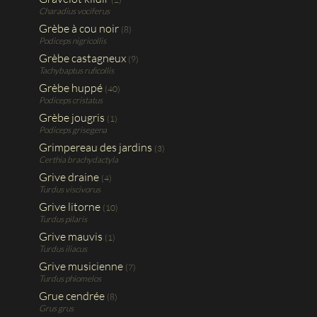
Charadius vociferus
Grèbe à cou noir
(8)
Podiceps nigricollis
Grèbe castagneux
(9)
Tachybaptus ruficollis
Grèbe huppé
(40)
Podiceps cristatus
Grèbe jougris
(1)
Podiceps grisegena
Grimpereau des jardins
(3)
Certhia brachydactyla
Grive draine
(4)
Turdus viscivorus
Grive litorne
(10)
Turdus pilaris
Grive mauvis
(1)
Turdus iliacus
Grive musicienne
(7)
Turdus phiomelos
Grue cendrée
(8)
Grus grus