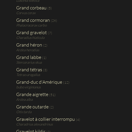
Luscinia svecica
Grand corbeau
(5)
Corvus corax
Grand cormoran
(26)
Phalacrocorax carbo
Grand gravelot
(7)
Charadius hiaticula
Grand héron
(2)
Ardea herodias
Grand labbe
(1)
Stercorarius skua
Grand tétras
(3)
Tetrao urogallus
Grand-duc d'Amérique
(12)
bubo virginianus
Grande aigrette
(51)
Ardea alba
Grande outarde
(2)
Otis tarda
Gravelot à collier interrompu
(4)
Charadrius alexandrinus
Gravelot kildir
(2)