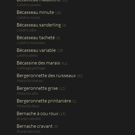
Calidris canutus
Bécasseau minute
(10)
Calidris minuta
Bécasseau sanderling
(3)
Calidris alba
Bécasseau tacheté
(3)
Calidris melanotos
Bécasseau variable
(25)
calidris alpina
Bécassine des marais
(61)
Gallinago gallinago
Bergeronnette des ruisseaux
(32)
Motacilla cinerea
Bergeronnette grise
(12)
Motacilla alba
Bergeronnette printanière
(2)
Motacilla flava
Bernache à cou roux
(18)
Branta ruficollis
Bernache cravant
(5)
Branta bernicla