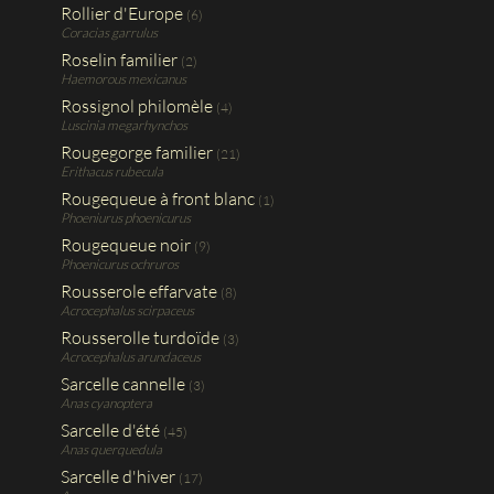
Rollier d'Europe
(6)
Coracias garrulus
Roselin familier
(2)
Haemorous mexicanus
Rossignol philomèle
(4)
Luscinia megarhynchos
Rougegorge familier
(21)
Erithacus rubecula
Rougequeue à front blanc
(1)
Phoeniurus phoenicurus
Rougequeue noir
(9)
Phoenicurus ochruros
Rousserole effarvate
(8)
Acrocephalus scirpaceus
Rousserolle turdoïde
(3)
Acrocephalus arundaceus
Sarcelle cannelle
(3)
Anas cyanoptera
Sarcelle d'été
(45)
Anas querquedula
Sarcelle d'hiver
(17)