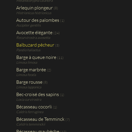
Melanocorypha calandra
Arlequin plongeur
(8)
Histrionicus histrionicus
Autour des palombes
(1)
Accipiter gentilis
Avocette élégante
(24)
Recurvirostra avosetta
Balbuzard pêcheur
(3)
Pandio haliaetus
Barge à queue noire
(11)
Limosa limosa
Barge marbrée
(2)
Limosa feoda
Barge rousse
(8)
Limosa lapponica
Bec-croisé des sapins
(1)
Loxia curvirostra
Bécasseau cocorli
(1)
Caldris ferruginea
Bécasseau de Temminck
(7)
Calidris temminckii
Bécasseau maubèche
(12)