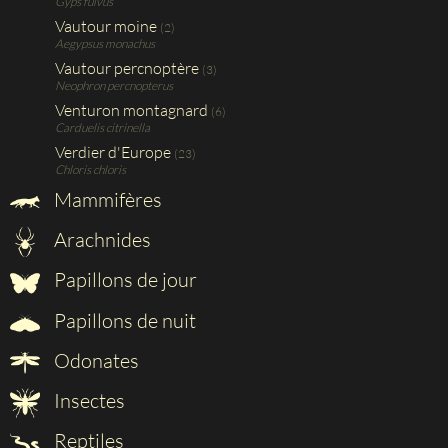
Gyps fulvus
Vautour moine
(2)
Aegypsus monachus
Vautour percnoptère
(3)
Neophron percnopterus
Venturon montagnard
(6)
Carduelis citrinella
Verdier d'Europe
(23)
Chloris chloris
Mammifères
Arachnides
Papillons de jour
Papillons de nuit
Odonates
Insectes
Reptiles