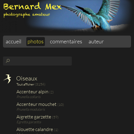
accueil
photos
commentaires
auteur
⚲
Oiseaux
(3156)
Tout afficher
Accenteur alpin
(2)
Prunella collaris
Accenteur mouchet
(10)
Prunella modularis
Aigrette garzette
(59)
Egretta garzetta
Alouette calandre
(1)