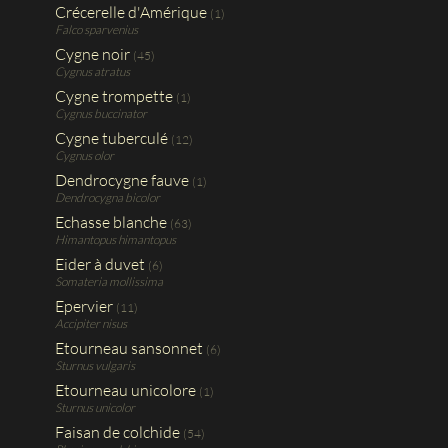
Crécerelle d'Amérique
(1)
Falco sparvenius
Cygne noir
(45)
Cygnus atratus
Cygne trompette
(1)
Cygnus buccinator
Cygne tuberculé
(12)
Cygnus olor
Dendrocygne fauve
(1)
Dendrocygna bicolor
Echasse blanche
(63)
Himantopus himantopus
Eider à duvet
(6)
Somateria mollissima
Epervier
(11)
Accipiter nisus
Etourneau sansonnet
(6)
Sturnus vulgaris
Etourneau unicolore
(1)
Sturnus unicolor
Faisan de colchide
(54)