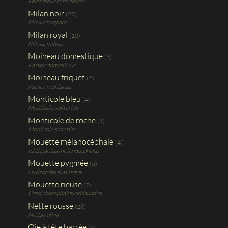
Perisoreus canadensis
Milan noir
(27)
Milvus migrans
Milan royal
(10)
Milvus milvus
Moineau domestique
(3)
Passer domesticus
Moineau friquet
(2)
Passer montanus
Monticole bleu
(4)
Monticola solitarius
Monticole de roche
(1)
Monticola saxatilis
Mouette mélanocéphale
(4)
Ichthyaetus melanocephalus
Mouette pygmée
(5)
Hydrocoleus minutus
Mouette rieuse
(7)
Chroichocephalus ridibundus
Nette rousse
(28)
Netta rufina
Oie à tête barrée
(3)