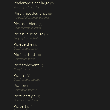
Phalarope à bec large
(7)
Phalaropus fulicarius
Phragmite des joncs
(2)
Acrocephalus schoenobaenus
Pic à dos blanc
(2)
Dendrocopos leucotos
Pic à nuque rouge
(1)
Sphyrapicus nuchalis
Pic épeiche
(37)
Dendrocopos major
Pic épeichette
(3)
Dryobates minor
Pic flamboyant
(6)
Colaptes auratus
Pic mar
(1)
Dendrocopos medius
Pic noir
(1)
Dryocopus marcius
Pic tridactyle
(1)
Picoides tridactylus
Pic vert
(37)