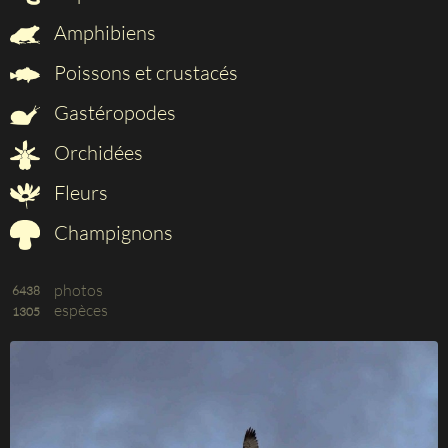
Amphibiens
Poissons et crustacés
Gastéropodes
Orchidées
Fleurs
Champignons
photos
6438
espèces
1305