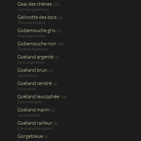
Geai des chênes
(10)
Garrulus glandarius
Gélinotte des bois
(1)
Tetrastes bonasia
Gobemouche gris
(2)
Muscicapa striata
Gobemouche noir
(36)
Ficedula hypoleuca
Goéland argenté
(4)
Larus argentatus
Goéland brun
(1)
Larus fuscus
Goéland cendré
(4)
Larus canus
Goéland leucophée
(10)
Larus michaelis
Goéland marin
(2)
Larus marinus
Goéland railleur
(3)
Chroicocephalus genei
Gorgebleue
(6)