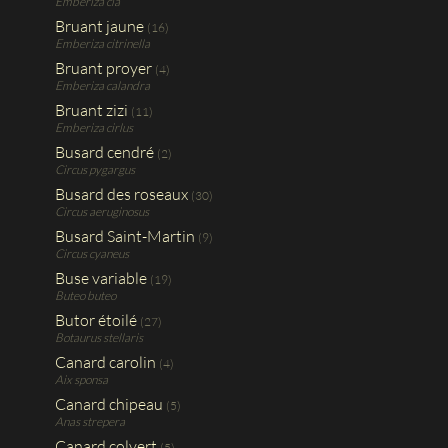
Emberiza cia
Bruant jaune
(16)
Emberiza citrinella
Bruant proyer
(4)
Emberiza calandra
Bruant zizi
(11)
Emberiza cirlus
Busard cendré
(2)
Circus pygargus
Busard des roseaux
(30)
Circus aeruginosus
Busard Saint-Martin
(9)
Circus cyaneus
Buse variable
(19)
Buteo buteo
Butor étoilé
(27)
Botaurus stellaris
Canard carolin
(4)
Aix sponsa
Canard chipeau
(5)
Anas strepera
Canard colvert
(5)