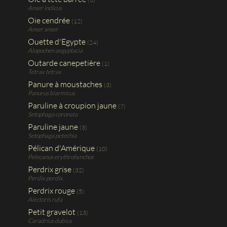
Anser indicus
Oie cendrée
(12)
Anser anser
Ouette d'Egypte
(24)
Alopochen aegyptacia
Outarde canepetière
(1)
Tetrax tetrax
Panure à moustaches
(3)
Panurus biarmicus
Paruline à croupion jaune
(7)
Setophaga coronata
Paruline jaune
(3)
Setophaga petechia
Pélican d'Amérique
(10)
Pelecanus erythrohynchos
Perdrix grise
(32)
Perdix perdix
Perdrix rouge
(5)
Alectoris rufa
Petit gravelot
(13)
Caradrius dubius