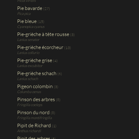
Picus viridis
Pie bavarde
(27)
Pica pica
Pie bleue
(15)
Cyanopica cyanus
Pie-grièche à tête rousse
(3)
Lanius senator
Pie-grièche écorcheur
(13)
Lanius collurio
Pie-grièche grise
(4)
Lanius excubitor
Pie-grièche schach
(6)
Lanius schach
Pigeon colombin
(3)
Columba oenas
Pinson des arbres
(8)
Fringilla coeleps
Pinson du nord
(8)
Fringilla montifringilla
Pipit de Richard
(1)
Anthus richardi
Pipit des arbres
(5)