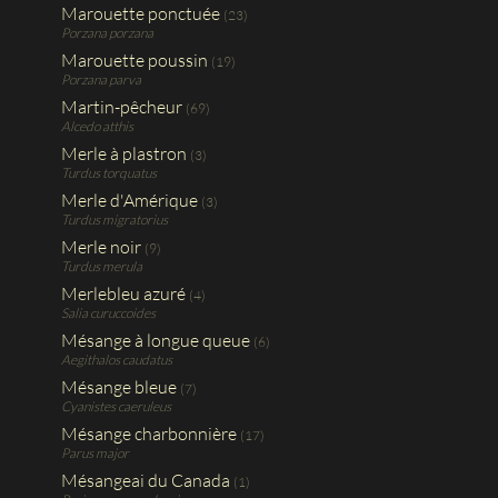
Marouette ponctuée
(23)
Porzana porzana
Marouette poussin
(19)
Porzana parva
Martin-pêcheur
(69)
Alcedo atthis
Merle à plastron
(3)
Turdus torquatus
Merle d'Amérique
(3)
Turdus migratorius
Merle noir
(9)
Turdus merula
Merlebleu azuré
(4)
Salia curuccoides
Mésange à longue queue
(6)
Aegithalos caudatus
Mésange bleue
(7)
Cyanistes caeruleus
Mésange charbonnière
(17)
Parus major
Mésangeai du Canada
(1)