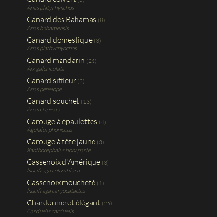
Anas platyrhynchos
Canard des Bahamas
(8)
Anas bahamensis
Canard domestique
(3)
Anas plathyrhynchos
Canard mandarin
(23)
Aix galericulata
Canard siffleur
(2)
Anas penelope
Canard souchet
(13)
Anas clypeata
Carouge à épaulettes
(4)
Agelaius phoniceus
Carouge à tête jaune
(3)
Xanthocephalus bonaparte
Cassenoix d'Amérique
(3)
Nucifraga columbiana
Cassenoix moucheté
(1)
Nucifraga caryocatactes
Chardonneret élégant
(25)
Carduelis carduelis