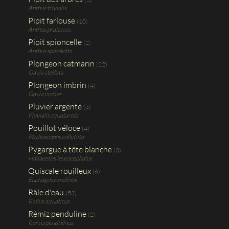
Anthus trivialis
Pipit farlouse
(10)
Anthus pratensis
Pipit spioncelle
(2)
Anthus spinoletta
Plongeon catmarin
(22)
Gavia stellata
Plongeon imbrin
(4)
Gavia immer
Pluvier argenté
(4)
Pluvialis squatarola
Pouillot véloce
(4)
Phylloscopus collybita
Pygargue à tête blanche
(3)
Haliaeetus leucocephalus
Quiscale rouilleux
(6)
Euphagus carolinus
Râle d'eau
(53)
Rallus aquaticus
Rémiz penduline
(2)
Remiz pendulinus