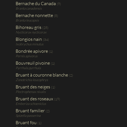
Bernache du Canada
(9)
Branta canadensis
Bernache nonnette
(8)
Branta leucopsis
Bihoreau gris
(28)
Nycticorax nycticorax
Blongios nain
(34)
Ixobrychus minutus
Bondrée apivore
(1)
Pernis apivorus
Bouvreuil pivoine
(1)
Pyrrhula pyrrhula
Bruant à couronne blanche
(2)
Zonotrichia leucophrys
Bruant des neiges
(1)
Plectrophenax nivalis
Bruant des roseaux
(19)
Emberiza schoeniclus
Bruant familier
(2)
Spizella passerina
Bruant fou
(1)