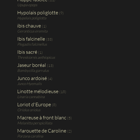
Upupa epops
Hypolaïs poliglotte
(9)
Hypolais poliglotta
ibis chauve
(1)
Geronticus eremita
Ibis falcinelle
(33)
Plegadis falcinellus
Ibis sacré
(1)
Threskiornis aethiopicus
Jaseur boréal
(13)
Bombycilla garrulus
Junco ardoisé
(4)
Junco Hyemalis
Linotte mélodieuse
(18)
Linaria cannabina
Loriot d'Europe
(8)
Oriolus oriolus
Macreuse à front blanc
(5)
Melanitta perspicillata
Marouette de Caroline
(2)
Porzana carolina