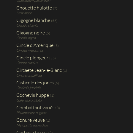
Glaucidium passerinum
Chouette hulotte
(7)
Strix aluco
Cigogne blanche
(53)
Ciconia ciconia
Cigogne noire
(5)
Ciconia nigra
Cincle d'Amérique
(3)
Cinclus mexicanus
Cincle plongeur
(23)
Cinclus cinclus
Circaète Jean-le-Blanc
(1)
Circaetus gallicus
Cisticole des joncs
(6)
Cisticola juncidis
Cochevis huppé
(1)
Galerida cristata
Combattant varié
(18)
Philomachus pugnax
Conure veuve
(1)
Myiopsitta monachus
Corbeau freux
(18)