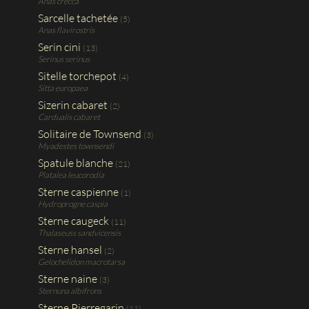
Anas crecca
Sarcelle tachetée
(5)
Anas flavirostris
Serin cini
(13)
Serinus serinus
Sitelle torchepot
(4)
Sitta europaea
Sizerin cabaret
(2)
Cardualis cabaret
Solitaire de Townsend
(3)
Myadestes townsendi
Spatule blanche
(21)
Platalea leucorodia
Sterne caspienne
(1)
Hydroprogne caspia
Sterne caugeck
(11)
Thalaseuss sandvicensis
Sterne hansel
(2)
Gelochelidon macrotarsa
Sterne naine
(3)
Sternuna albifrons
Sterne Pierregarin
(11)