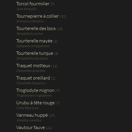
Torcol fourmilier
(9)
Jynx torquilla
Tournepierre à collier
(32)
Arenaria interpres
Tourterelle des bois
(15)
Streptotelia turtur
Tourterelle mayée
(1)
Spilopelia senegalensis
Tourterelle turque
(3)
Streptotelia decaocto
Traquet motteux
(11)
Oenanthe oenanthe
Traquet oreillard
(2)
Oenanthe hispanica
Troglodyte mignon
(9)
Troglodytes troglodytes
Urubu à tête rouge
(7)
Catarthes aura
Vanneau huppé
(19)
Vanellus vanellus
Vautour fauve
(41)