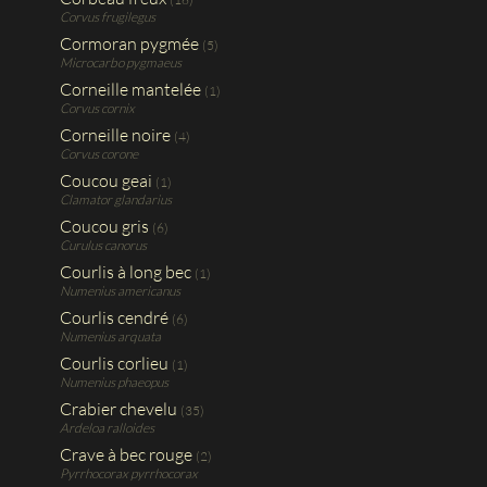
Corvus frugilegus
Cormoran pygmée
(5)
Microcarbo pygmaeus
Corneille mantelée
(1)
Corvus cornix
Corneille noire
(4)
Corvus corone
Coucou geai
(1)
Clamator glandarius
Coucou gris
(6)
Curulus canorus
Courlis à long bec
(1)
Numenius americanus
Courlis cendré
(6)
Numenius arquata
Courlis corlieu
(1)
Numenius phaeopus
Crabier chevelu
(35)
Ardeloa ralloides
Crave à bec rouge
(2)
Pyrrhocorax pyrrhocorax