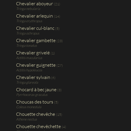
Chevalier aboyeur
(21)
Tringa nebularia
Chevalier arlequin
(14)
Tringa erythropus
Chevalier cul-blanc
(5)
Tringa ochropus
Chevalier gambette
(23)
Tringa tonatus
Chevalier grivelé
(1)
Actitis macularius
Chevalier guignette
(27)
Actitis hypoleucos
Chevalier sylvain
(6)
Tringa glareola
Chocard à bec jaune
(3)
Pyrrhocorax graculus
Choucas des tours
(5)
Coleus monedula
Chouette chevêche
(15)
Athene noctua
Chouette chevêchette
(4)