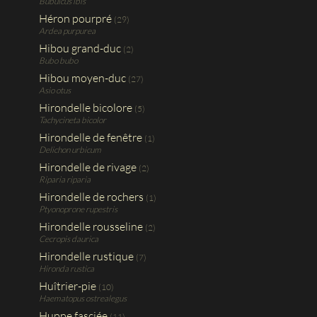
Bubulcus ibis
Héron pourpré
(29)
Ardea purpurea
Hibou grand-duc
(2)
Bubo bubo
Hibou moyen-duc
(27)
Asio otus
Hirondelle bicolore
(5)
Tachycineta bicolor
Hirondelle de fenêtre
(1)
Delichon urbicum
Hirondelle de rivage
(2)
Riparia riparia
Hirondelle de rochers
(1)
Ptyonoprone rupestris
Hirondelle rousseline
(2)
Cecropis daurica
Hirondelle rustique
(7)
Hironda rustica
Huîtrier-pie
(10)
Haematopus ostrealegus
Huppe fasciée
(11)