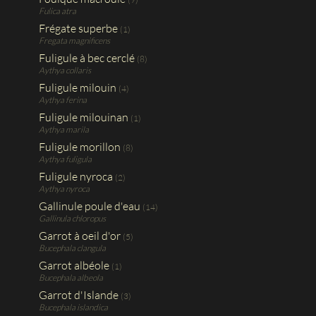
Fulica atra
Frégate superbe
(1)
Fregata magnificens
Fuligule à bec cerclé
(8)
Aythya collaris
Fuligule milouin
(4)
Aythya ferina
Fuligule milouinan
(1)
Aythya marila
Fuligule morillon
(8)
Aythya fuligula
Fuligule nyroca
(2)
Aythya nyroca
Gallinule poule d'eau
(14)
Gallinula chloropus
Garrot à oeil d'or
(5)
Bucephala clangula
Garrot albéole
(1)
Bucephala albeola
Garrot d'Islande
(3)
Bucephala islandica