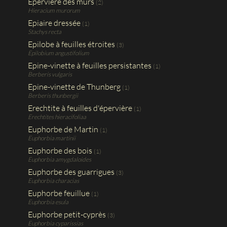
Epervière des murs
(2)
Hieracium murorum
Epiaire dressée
(1)
Stachys recta
Epilobe à feuilles étroites
(3)
Epilobium angustifolium
Epine-vinette à feuilles persistantes
(1)
Berberis vulgaris
Epine-vinette de Thunberg
(1)
Berberis thunbergii
Erechtite à feuilles d'épervière
(1)
Erechtites hieracifoliaa
Euphorbe de Martin
(1)
Euphorbia martinii
Euphorbe des bois
(1)
Euphorbia amygdaloides
Euphorbe des guarrigues
(3)
Euphorbia characias
Euphorbe feuillue
(1)
Euphorbia esula
Euphorbe petit-cyprès
(3)
Euphorbia cyparissias