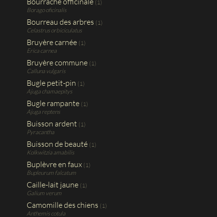
Bourrache officinale
(1)
Borago oficinalis
Bourreau des arbres
(1)
Celastrus orbiciculatus
Bruyère carnée
(1)
Erica carnea
Bruyère commune
(1)
Calluna vulgaris
Bugle petit-pin
(1)
Ajuga chamaepitys
Bugle rampante
(1)
Ajuga reptens
Buisson ardent
(1)
Pyracantha
Buisson de beauté
(1)
Kolkwitzia amabilis
Buplèvre en faux
(1)
Bupleurum falcatum
Caille-lait jaune
(1)
Galium verum
Camomille des chiens
(1)
Anthemis cotula