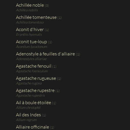
Achillée noble
(3)
Achillea nobilis
Achillée tomenteuse
(1)
Achillea tomentosa
Aconit d'hiver
(1)
Eranthis hyemalis
Aconit tue-loup
(1)
Aconitum lycoctonum
Adenostyle à feuilles d'alliaire
(1)
Adenostyles alliariae
Agastache fenouil
(1)
Agastache foeniculum
Agastache rugueuse
(1)
Agastache rugosa
Agastache rupestre
(1)
Agastache rupestris
Ail à boule étoilée
(1)
Allium chrstophii
Ail des Indes
(1)
Allium nigrum
Alliaire officinale
(1)