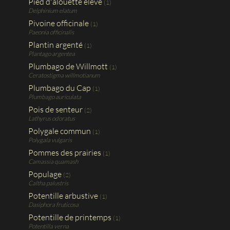
Pied d'alouette élevé
(1)
Delphinium elatum
Pivoine officinale
(1)
Paeonia officinalis
Plantin argenté
(1)
Plantago argentea
Plumbago de Willmott
(1)
Ceratostigma willmotianum
Plumbago du Cap
(1)
Plumbago auriculata
Pois de senteur
(2)
Lathyrus odoratus
Polygale commun
(1)
Polygala vulgaris
Pommes des prairies
(1)
Camassia quamash
Populage
(2)
Caltha palustris
Potentille arbustive
(1)
Dasiphora fruticosa
Potentille de printemps
(1)
Potentilla verna