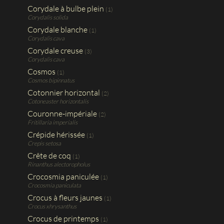
Corydale à bulbe plein
(1)
Corydalis solida
Corydale blanche
(1)
Corydalis cava
Corydale creuse
(3)
Corydalis cava
Cosmos
(1)
Cosmos bipinnatus
Cotonnier horizontal
(2)
Cotoneaster horizontalis
Couronne-impériale
(2)
Fritillaria imperialis
Crépide hérissée
(1)
Crepis setosa
Crête de coq
(1)
Rinanthus alectoropholus
Crocosmia paniculée
(1)
Crocosmia paniculata
Crocus à fleurs jaunes
(1)
Crocus xhrysanthus
Crocus de printemps
(1)