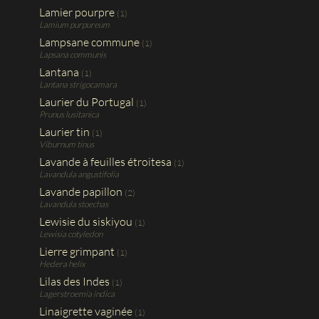
Lamier pourpre
(1)
Lamium purpureum
Lampsane commune
(1)
Lapsana communis
Lantana
(1)
Lantana strigocamara
Laurier du Portugal
(1)
Prunus lusitanica
Laurier tin
(1)
Viburnum tinus
Lavande à feuilles étroitesa
(1)
Lavandula angustifolia
Lavande papillon
(2)
Lavandula stoechas
Lewisie du siskiyou
(1)
Lewisia cotyledon
Lierre grimpant
(1)
Hedera helix
Lilas des Indes
(1)
Lagerstroemia indica
Linaigrette vaginée
(1)