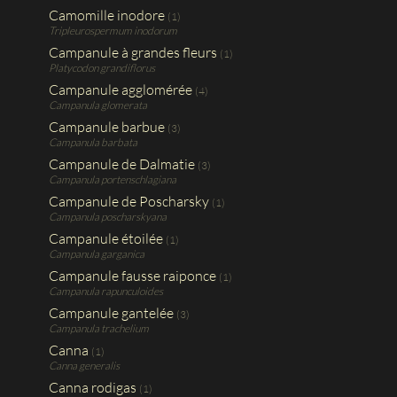
Camomille inodore
(1)
Tripleurospermum inodorum
Campanule à grandes fleurs
(1)
Platycodon grandiflorus
Campanule agglomérée
(4)
Campanula glomerata
Campanule barbue
(3)
Campanula barbata
Campanule de Dalmatie
(3)
Campanula portenschlagiana
Campanule de Poscharsky
(1)
Campanula poscharskyana
Campanule étoilée
(1)
Campanula garganica
Campanule fausse raiponce
(1)
Campanula rapunculoides
Campanule gantelée
(3)
Campanula trachelium
Canna
(1)
Canna generalis
Canna rodigas
(1)