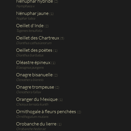
Nénuphar hybride
(2)
Nymphaea x
Nénuphar jaune
(1)
Nuphar lutea
Oeillet d'Inde
(2)
Tagenes tenuifolia
Oeillet des Chartreux
(5)
Dianthus cathusianorum
Oeillet des poètes
(1)
Dianthus barbatus
Oléastre épineux
(1)
Elaeagnus pungens
Onagre bisanuelle
(2)
Oenothera biennis
Onagre trompeuse
(2)
Oenothera fallax
Oranger du Mexique
(1)
Choisya ternata kunth
Ornithogale à fleurs penchées
(2)
Ornithogalum mutans
Orobanche du lierre
(1)
Orobanche hederae