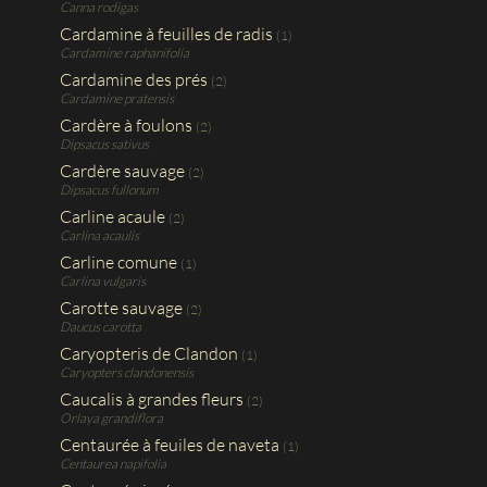
Canna rodigas
Cardamine à feuilles de radis
(1)
Cardamine raphanifolia
Cardamine des prés
(2)
Cardamine pratensis
Cardère à foulons
(2)
Dipsacus sativus
Cardère sauvage
(2)
Dipsacus fullonum
Carline acaule
(2)
Carlina acaulis
Carline comune
(1)
Carlina vulgaris
Carotte sauvage
(2)
Daucus carotta
Caryopteris de Clandon
(1)
Caryopters clandonensis
Caucalis à grandes fleurs
(2)
Orlaya grandiflora
Centaurée à feuiles de naveta
(1)
Centaurea napifolia