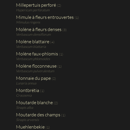
Millepertuis perforé
(2)
Hypericum perforatum
Mimule à fleurs entrouvertes
(1)
Mimulus ringens
Molène à fleurs denses
(3)
Verbascum densiflorum
Molène blattaire
(4)
Verbascum blattaria
Molène faux-phlomis
(1)
Verbascum phlomoides
Molène floconneuse
(1)
Verbascum pulverulentum
Monnaie du pape
(2)
Lunaria annua
Montbrétia
(1)
Crocosmia
Moutarde blanche
(2)
Sinapis alba
Moutarde des champs
(1)
Sinapis arvensis
Muehlenbekie
(1)