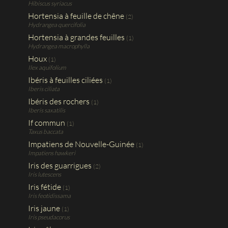
Hibiscus syriacus
Hortensia à feuille de chêne
(2)
Hydrangea quercifolia
Hortensia à grandes feuilles
(1)
Hydrangea macrophylla
Houx
(1)
Ilex aquifolium
Ibéris à feuilles ciliées
(1)
Iberis ciliata
Ibéris des rochers
(1)
Iberis saxatilis
If commun
(1)
Taxus baccata
Impatiens de Nouvelle-Guinée
(1)
Impatiens hawkeri
Iris des guarrigues
(2)
Iris lutescens
Iris fétide
(1)
Iris feotidissama
Iris jaune
(1)
Iris pseudacorus