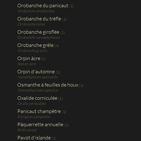
Orobanche du panicaut
(1)
Orobanche amethystea
Orobanche du trèfle
(1)
Orobanche minor
Orobanche giroflée
(1)
Orobanche caryophyllacea
Orobanche grêle
(4)
Orobanche gracilis
Orpin âcre
(1)
Sedum acre
Orpin d'automne
(1)
Hylotelephium spectabile
Osmanthe à feuilles de houx
(1)
Osmanthus heterophyllus
Oxalide corniculée
(1)
Oxalis corniculata
Panicaut champêtre
(1)
Eryngium campestre
Pâquerrette annuelle
(1)
Bellis annua
Pavot d'islande
(1)