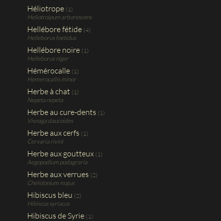
Héliotrope
(1)
Heliotroipum arborescens
Hellébore fétide
(4)
Helleborus foetidus
Hellébore noire
(1)
Helleborus niger
Hémérocalle
(1)
Hemerocallis minor
Herbe à chat
(1)
Nepeta nepeta
Herbe au cure-dents
(1)
Visnaga daucoides
Herbe aux cerfs
(1)
Cervaria rivini
Herbe aux goutteux
(1)
Aegopodium podagraria
Herbe aux verrues
(2)
Chelidonium majus
Hibiscus bleu
(2)
Hibiscus syriacus
Hibiscus de Syrie
(1)