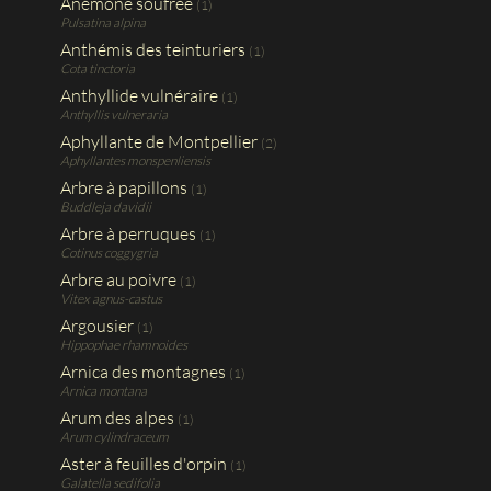
Anémone soufrée
(1)
Pulsatina alpina
Anthémis des teinturiers
(1)
Cota tinctoria
Anthyllide vulnéraire
(1)
Anthyllis vulneraria
Aphyllante de Montpellier
(2)
Aphyllantes monspenliensis
Arbre à papillons
(1)
Buddleja davidii
Arbre à perruques
(1)
Cotinus coggygria
Arbre au poivre
(1)
Vitex agnus-castus
Argousier
(1)
Hippophae rhamnoides
Arnica des montagnes
(1)
Arnica montana
Arum des alpes
(1)
Arum cylindraceum
Aster à feuilles d'orpin
(1)
Galatella sedifolia