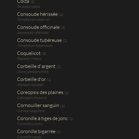
Colza
(1)
Brassica napus
Consoude hérissée
(1)
Symphytum asperum
Consoude officinale
(3)
Syonsoude officinale
Consoude tubéreuse
(2)
Symphitum tuberosum
Coquelicot
(3)
Papaver rhoeas
Corbeille d'argent
(2)
Iberis sempervirens
Corbeille d'or
(1)
Alyssum saxatile
Coreopsis des plaines
(1)
Coreopsis tinctoria
Cornouiller sanguin
(1)
Cornus sanguinea
Coronille à tiges de jonc
(1)
Coronilla juncea
Coronille bigarrée
(2)
Coronilla varga