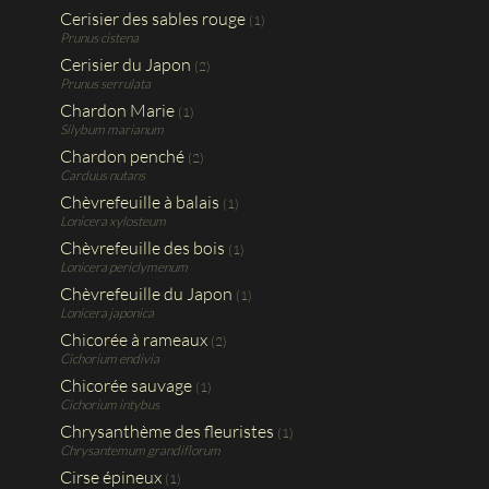
Cerisier des sables rouge
(1)
Prunus cistena
Cerisier du Japon
(2)
Prunus serrulata
Chardon Marie
(1)
Silybum marianum
Chardon penché
(2)
Carduus nutans
Chèvrefeuille à balais
(1)
Lonicera xylosteum
Chèvrefeuille des bois
(1)
Lonicera periclymenum
Chèvrefeuille du Japon
(1)
Lonicera japonica
Chicorée à rameaux
(2)
Cichorium endivia
Chicorée sauvage
(1)
Cichorium intybus
Chrysanthème des fleuristes
(1)
Chrysantemum grandiflorum
Cirse épineux
(1)