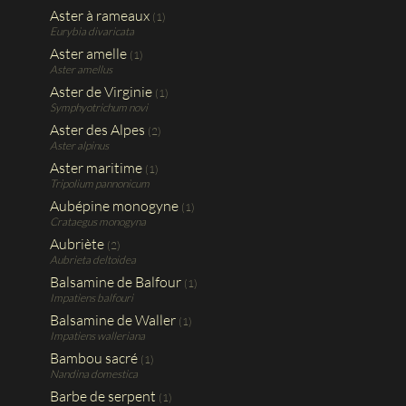
Aster à rameaux
(1)
Eurybia divaricata
Aster amelle
(1)
Aster amellus
Aster de Virginie
(1)
Symphyotrichum novi
Aster des Alpes
(2)
Aster alpinus
Aster maritime
(1)
Tripolium pannonicum
Aubépine monogyne
(1)
Crataegus monogyna
Aubriète
(2)
Aubrieta deltoidea
Balsamine de Balfour
(1)
Impatiens balfouri
Balsamine de Waller
(1)
Impatiens walleriana
Bambou sacré
(1)
Nandina domestica
Barbe de serpent
(1)