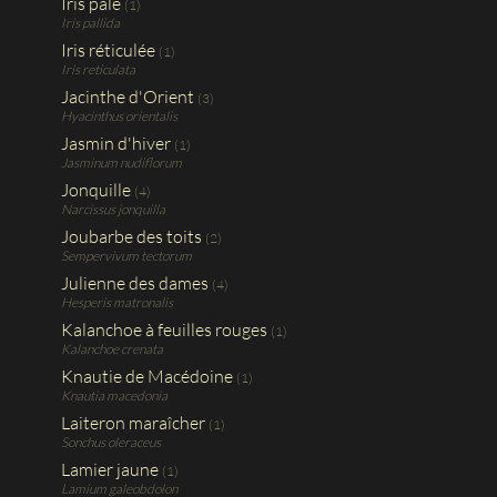
Iris pâle
(1)
Iris pallida
Iris réticulée
(1)
Iris reticulata
Jacinthe d'Orient
(3)
Hyacinthus orientalis
Jasmin d'hiver
(1)
Jasminum nudiflorum
Jonquille
(4)
Narcissus jonquilla
Joubarbe des toits
(2)
Sempervivum tectorum
Julienne des dames
(4)
Hesperis matronalis
Kalanchoe à feuilles rouges
(1)
Kalanchoe crenata
Knautie de Macédoine
(1)
Knautia macedonia
Laiteron maraîcher
(1)
Sonchus oleraceus
Lamier jaune
(1)
Lamium galeobdolon