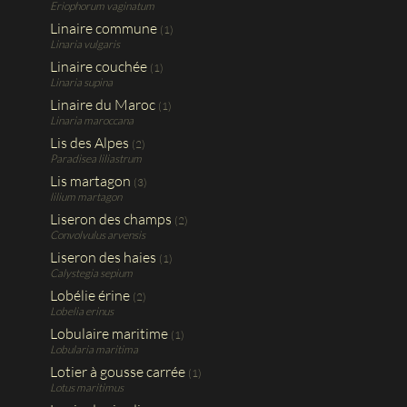
Eriophorum vaginatum
Linaire commune
(1)
Linaria vulgaris
Linaire couchée
(1)
Linaria supina
Linaire du Maroc
(1)
Linaria maroccana
Lis des Alpes
(2)
Paradisea liliastrum
Lis martagon
(3)
lilium martagon
Liseron des champs
(2)
Convolvulus arvensis
Liseron des haies
(1)
Calystegia sepium
Lobélie érine
(2)
Lobelia erinus
Lobulaire maritime
(1)
Lobularia maritima
Lotier à gousse carrée
(1)
Lotus maritimus