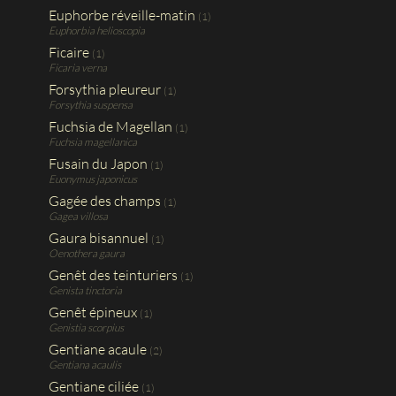
Euphorbe réveille-matin
(1)
Euphorbia helioscopia
Ficaire
(1)
Ficaria verna
Forsythia pleureur
(1)
Forsythia suspensa
Fuchsia de Magellan
(1)
Fuchsia magellanica
Fusain du Japon
(1)
Euonymus japonicus
Gagée des champs
(1)
Gagea villosa
Gaura bisannuel
(1)
Oenothera gaura
Genêt des teinturiers
(1)
Genista tinctoria
Genêt épineux
(1)
Genistia scorpius
Gentiane acaule
(2)
Gentiana acaulis
Gentiane ciliée
(1)