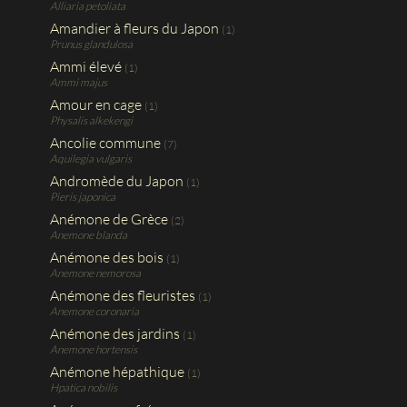
Alliaria petoliata
Amandier à fleurs du Japon
(1)
Prunus glandulosa
Ammi élevé
(1)
Ammi majus
Amour en cage
(1)
Physalis alkekengi
Ancolie commune
(7)
Aquilegia vulgaris
Andromède du Japon
(1)
Pieris japonica
Anémone de Grèce
(2)
Anemone blanda
Anémone des bois
(1)
Anemone nemorosa
Anémone des fleuristes
(1)
Anemone coronaria
Anémone des jardins
(1)
Anemone hortensis
Anémone hépathique
(1)
Hpatica nobilis