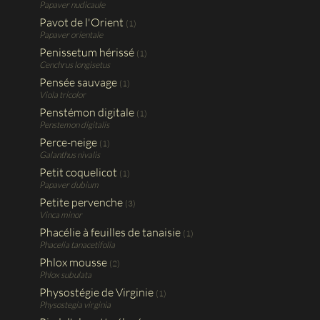
Papaver nudicaule
Pavot de l'Orient
(1)
Papaver orientale
Penissetum hérissé
(1)
Cenchrus longisetus
Pensée sauvage
(1)
Viola tricolor
Penstémon digitale
(1)
Penstemon digitalis
Perce-neige
(1)
Galanthus nivalis
Petit coquelicot
(1)
Papaver dubium
Petite pervenche
(3)
Vinca minor
Phacélie à feuilles de tanaisie
(1)
Phacelia tanacetifolia
Phlox mousse
(2)
Phlox subulata
Physostégie de Virginie
(1)
Physostegia virginia