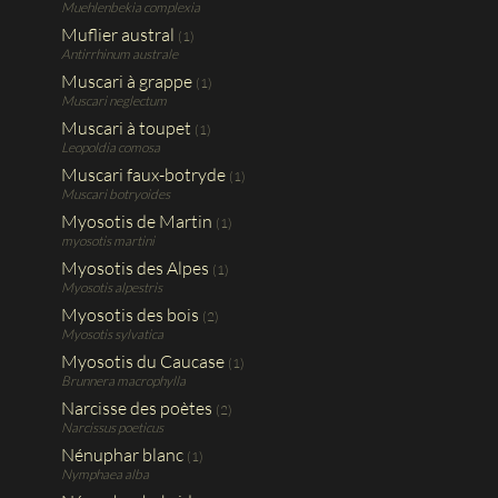
Muehlenbekia complexia
Muflier austral
(1)
Antirrhinum australe
Muscari à grappe
(1)
Muscari neglectum
Muscari à toupet
(1)
Leopoldia comosa
Muscari faux-botryde
(1)
Muscari botryoides
Myosotis de Martin
(1)
myosotis martini
Myosotis des Alpes
(1)
Myosotis alpestris
Myosotis des bois
(2)
Myosotis sylvatica
Myosotis du Caucase
(1)
Brunnera macrophylla
Narcisse des poètes
(2)
Narcissus poeticus
Nénuphar blanc
(1)
Nymphaea alba