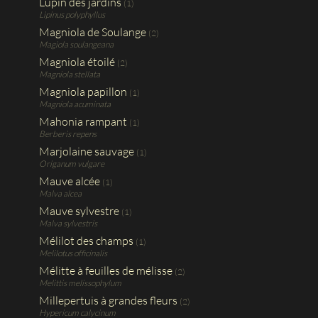
Lupin des jardins
(1)
Lipinus polyphyllus
Magniola de Soulange
(2)
Magiola soulangeana
Magniola étoilé
(2)
Magniola stellata
Magniola papillon
(1)
Magniola acuminata
Mahonia rampant
(1)
Berberis repens
Marjolaine sauvage
(1)
Origanum vulgare
Mauve alcée
(1)
Malva alcea
Mauve sylvestre
(1)
Malva sylvestris
Mélilot des champs
(1)
Melilotus officinalis
Mélitte à feuilles de mélisse
(2)
Melittis melissophylum
Millepertuis à grandes fleurs
(2)
Hypericum calycinum