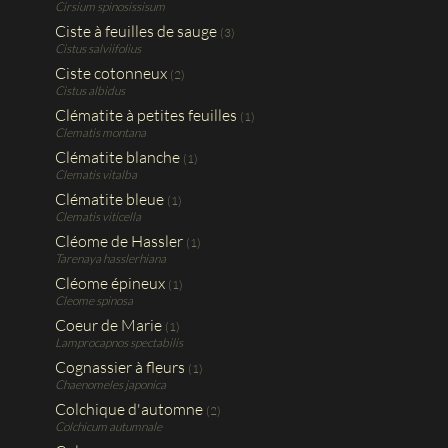
Cirsium spinosissisum
Ciste à feuilles de sauge
(3)
Cistus salviifolius
Ciste cotonneux
(2)
Cistus albidus
Clématite à petites feuilles
(1)
Clematis montana
Clématite blanche
(1)
Clematis vitalba
Clématite bleue
(1)
Clematis viticella
Cléome de Hassler
(1)
Tarenaya hasslerhiana
Cléome épineux
(1)
Cleome spinosa
Coeur de Marie
(1)
Lamprocapnos spectabilis
Cognassier à fleurs
(1)
Chaenomeles japonica
Colchique d'automne
(2)
Colchicum autumnale