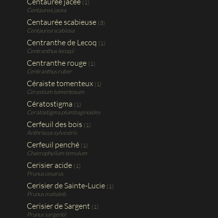
Centaurée jacée
(1)
Centaurea jacea
Centaurée scabieuse
(3)
Centaurea scabiosa
Centranthe de Lecoq
(1)
Centranthus lecoqii
Centranthe rouge
(1)
Centranthus ruber
Céraiste tomenteux
(1)
Cerastium tomentosum
Cératostigma
(1)
Ceratostigma plumbaginoides
Cerfeuil des bois
(1)
Anthriscus sylvestris
Cerfeuil penché
(1)
Chaerophyllum temulum
Cerisier acide
(1)
Prunus cesarus
Cerisier de Sainte-Lucie
(1)
Prunus mahaleb
Cerisier de Sargent
(1)
Prunus sargentii