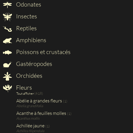
Odonates
Insectes
Reptiles
Amphibiens
Poissons et crustacés
Gastéropodes
Orchidées
Fleurs
(618)
Tout afficher
Abélie à grandes fleurs
(1)
Abelia grandifolia
Acanthe à feuilles molles
(1)
Acanthus mollis
Achillée jaune
(1)
Achillea filipendula