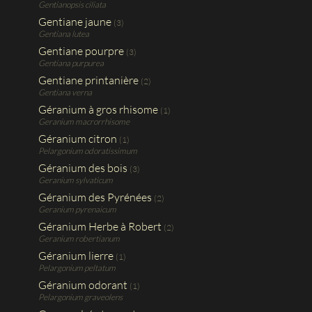
Gentianopsis ciliata
Gentiane jaune
(3)
Gentiana lutea
Gentiane pourpre
(3)
Gentiana purpurea
Gentiane printanière
(2)
Gentiana verna
Géranium à gros rhisome
(1)
Geranium macrorrhisome
Géranium citron
(1)
Pelargonium odoratissimum
Géranium des bois
(3)
Geranium sylvaticum
Géranium des Pyrénées
(2)
Geranium pyrenaicum
Géranium Herbe à Robert
(2)
Geranium robertianum
Géranium lierre
(1)
Pelargonium peltatum
Géranium odorant
(1)
Pelargonium graveolens