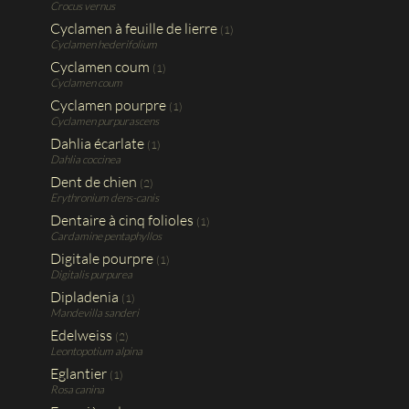
Crocus vernus
Cyclamen à feuille de lierre
(1)
Cyclamen hederifolium
Cyclamen coum
(1)
Cyclamen coum
Cyclamen pourpre
(1)
Cyclamen purpurascens
Dahlia écarlate
(1)
Dahlia coccinea
Dent de chien
(2)
Erythronium dens-canis
Dentaire à cinq folioles
(1)
Cardamine pentaphyllos
Digitale pourpre
(1)
Digitalis purpurea
Dipladenia
(1)
Mandevilla sanderi
Edelweiss
(2)
Leontopotium alpina
Eglantier
(1)
Rosa canina