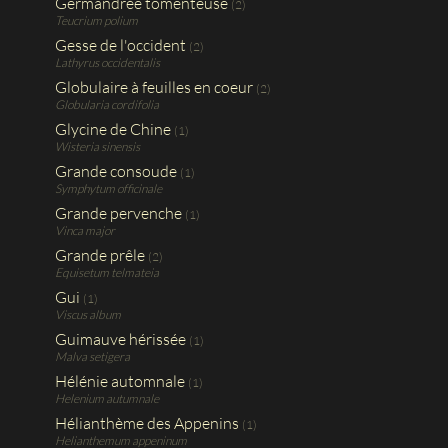
Germandrée tomenteuse
(2)
Teucrium polium
Gesse de l'occident
(2)
Lathyrus occidentalis
Globulaire à feuilles en coeur
(2)
Globularia cordifolia
Glycine de Chine
(1)
Wisteria sinensis
Grande consoude
(1)
Symphytum officinale
Grande pervenche
(1)
Vinca major
Grande prêle
(2)
Equisetum telmateia
Gui
(1)
Viscus album
Guimauve hérissée
(1)
Malva setigera
Hélénie automnale
(1)
Helenium autumnale
Hélianthème des Appenins
(1)
Helianthemum appeninum