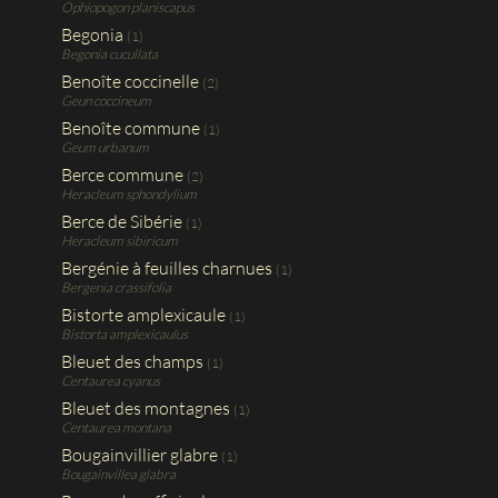
Ophiopogon planiscapus
Begonia
(1)
Begonia cucullata
Benoîte coccinelle
(2)
Geun coccineum
Benoîte commune
(1)
Geum urbanum
Berce commune
(2)
Heracleum sphondylium
Berce de Sibérie
(1)
Heracleum sibiricum
Bergénie à feuilles charnues
(1)
Bergenia crassifolia
Bistorte amplexicaule
(1)
Bistorta amplexicaulus
Bleuet des champs
(1)
Centaurea cyanus
Bleuet des montagnes
(1)
Centaurea montana
Bougainvillier glabre
(1)
Bougainvillea glabra