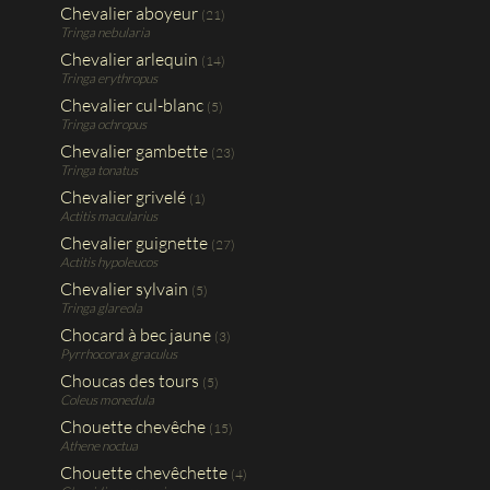
Chevalier aboyeur
(21)
Tringa nebularia
Chevalier arlequin
(14)
Tringa erythropus
Chevalier cul-blanc
(5)
Tringa ochropus
Chevalier gambette
(23)
Tringa tonatus
Chevalier grivelé
(1)
Actitis macularius
Chevalier guignette
(27)
Actitis hypoleucos
Chevalier sylvain
(5)
Tringa glareola
Chocard à bec jaune
(3)
Pyrrhocorax graculus
Choucas des tours
(5)
Coleus monedula
Chouette chevêche
(15)
Athene noctua
Chouette chevêchette
(4)