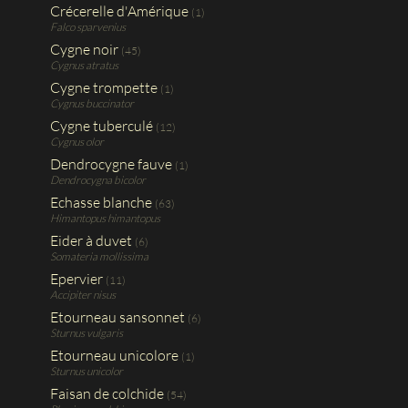
Crécerelle d'Amérique
(1)
Falco sparvenius
Cygne noir
(45)
Cygnus atratus
Cygne trompette
(1)
Cygnus buccinator
Cygne tuberculé
(12)
Cygnus olor
Dendrocygne fauve
(1)
Dendrocygna bicolor
Echasse blanche
(63)
Himantopus himantopus
Eider à duvet
(6)
Somateria mollissima
Epervier
(11)
Accipiter nisus
Etourneau sansonnet
(6)
Sturnus vulgaris
Etourneau unicolore
(1)
Sturnus unicolor
Faisan de colchide
(54)