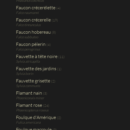
Phasianus colchicus
Faucon crécerélette
(4)
Falco naumanni
Faucon crécerelle
(19)
Falco tinnunculus
Faucon hobereau
(8)
Falco subbuteo
Faucon pèlerin
(4)
Falco peregrinus
Fauvette à tête noire
(11)
Sylvia atricapilla
Fauvette des jardins
(1)
Sylvia borin
Fauvette grisette
(2)
Sylvia communis
Flamant nain
(3)
Phoeniconais minor
Flamant rose
(24)
Phoenicopterus roseus
Foulque d'Amérique
(2)
Fulica americana
Foulque macroule
(9)