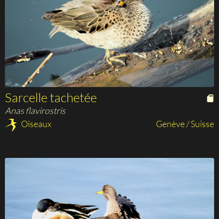
Sarcelle tachetée
Anas flavirostris
Oiseaux
Genève / Suisse