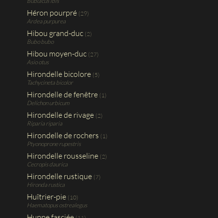
Bubulcus ibis
Héron pourpré
(29)
Ardea purpurea
Hibou grand-duc
(2)
Bubo bubo
Hibou moyen-duc
(27)
Asio otus
Hirondelle bicolore
(5)
Tachycineta bicolor
Hirondelle de fenêtre
(1)
Delichon urbicum
Hirondelle de rivage
(2)
Riparia riparia
Hirondelle de rochers
(1)
Ptyonoprone rupestris
Hirondelle rousseline
(2)
Cecropis daurica
Hirondelle rustique
(7)
Hironda rustica
Huîtrier-pie
(10)
Haematopus ostrealegus
Huppe fasciée
(11)