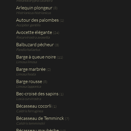
Melanocorypha calandra
Arlequin plongeur
(8)
Histrionicus histrionicus
Autour des palombes
(1)
Accipiter gentilis
Avocette élégante
(24)
Recurvirostra avosetta
Balbuzard pêcheur
(3)
Pandio haliaetus
Barge à queue noire
(11)
Limosa limosa
Barge marbrée
(2)
Limosa feoda
Barge rousse
(8)
Limosa lapponica
Bec-croisé des sapins
(1)
Loxia curvirostra
Bécasseau cocorli
(1)
Caldris ferruginea
Bécasseau de Temminck
(7)
Calidris temminckii
Bécasseau maubèche
(12)