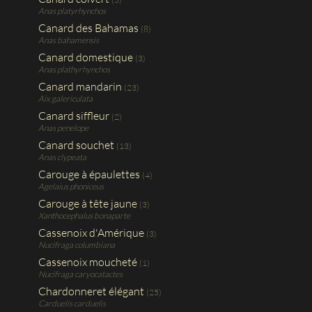
Anas platyrhynchos
Canard des Bahamas
(8)
Anas bahamensis
Canard domestique
(3)
Anas plathyrhynchos
Canard mandarin
(23)
Aix galericulata
Canard siffleur
(2)
Anas penelope
Canard souchet
(13)
Anas clypeata
Carouge à épaulettes
(4)
Agelaius phoniceus
Carouge à tête jaune
(3)
Xanthocephalus bonaparte
Cassenoix d'Amérique
(3)
Nucifraga columbiana
Cassenoix moucheté
(1)
Nucifraga caryocatactes
Chardonneret élégant
(25)
Carduelis carduelis