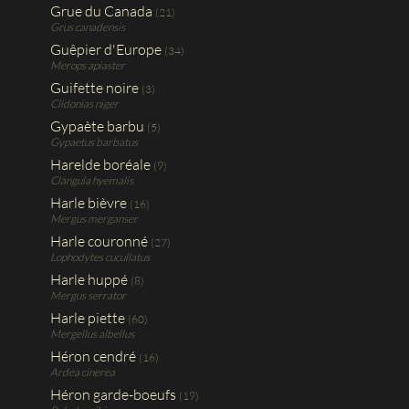
Grue du Canada
(21)
Grus canadensis
Guêpier d'Europe
(34)
Merops apiaster
Guifette noire
(3)
Clidonias niger
Gypaète barbu
(5)
Gypaetus barbatus
Harelde boréale
(9)
Clangula hyemalis
Harle bièvre
(16)
Mergus merganser
Harle couronné
(27)
Lophodytes cucullatus
Harle huppé
(8)
Mergus serrator
Harle piette
(60)
Mergellus albellus
Héron cendré
(16)
Ardea cinerea
Héron garde-boeufs
(19)