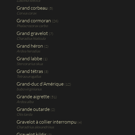
Luscinia svecica
Grand corbeau
(5)
Corvus corax
Grand cormoran
(26)
Phalacrocorax carbo
Grand gravelot
(7)
Charadius hiaticula
Grand héron
(2)
Ardea herodias
Grand labbe
(1)
Stercorarius skua
Grand tétras
(3)
Tetrao urogallus
Grand-duc d'Amérique
(12)
bubo virginianus
Grande aigrette
(51)
Ardea alba
Grande outarde
(2)
Otis tarda
Gravelot à collier interrompu
(4)
Charadrius alexandrinus
Gravelot kildir
(2)