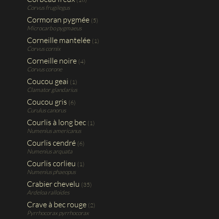
Corvus frugilegus
Cormoran pygmée
(5)
Microcarbo pygmaeus
Corneille mantelée
(1)
Corvus cornix
Corneille noire
(4)
Corvus corone
Coucou geai
(1)
Clamator glandarius
Coucou gris
(6)
Curulus canorus
Courlis à long bec
(1)
Numenius americanus
Courlis cendré
(6)
Numenius arquata
Courlis corlieu
(1)
Numenius phaeopus
Crabier chevelu
(35)
Ardeloa ralloides
Crave à bec rouge
(2)
Pyrrhocorax pyrrhocorax