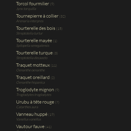
Torcol fourmilier
(9)
Jynx torquilla
Tournepierre à collier
(32)
Arenaria interpres
Tourterelle des bois
(15)
Streptotelia turtur
Tourterelle mayée
(1)
Spilopelia senegalensis
Tourterelle turque
(3)
Streptotelia decaocto
Traquet motteux
(11)
Oenanthe oenanthe
Traquet oreillard
(2)
Oenanthe hispanica
Troglodyte mignon
(9)
Troglodytes troglodytes
Urubu à tête rouge
(7)
Catarthes aura
Vanneau huppé
(19)
Vanellus vanellus
Vautour fauve
(41)