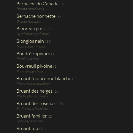
Bernache du Canada
(9)
Branta canadensis
Bernache nonnette
(8)
Branta leucopsis
Bihoreau gris
(28)
Nycticorax nycticorax
Blongios nain
(34)
Ixobrychus minutus
Bondrée apivore
(1)
Pernis apivorus
Bouvreuil pivoine
(1)
Pyrrhula pyrrhula
Bruant à couronne blanche
(2)
Zonotrichia leucophrys
Bruant des neiges
(1)
Plectrophenax nivalis
Bruant des roseaux
(19)
Emberiza schoeniclus
Bruant familier
(2)
Spizella passerina
Bruant fou
(1)