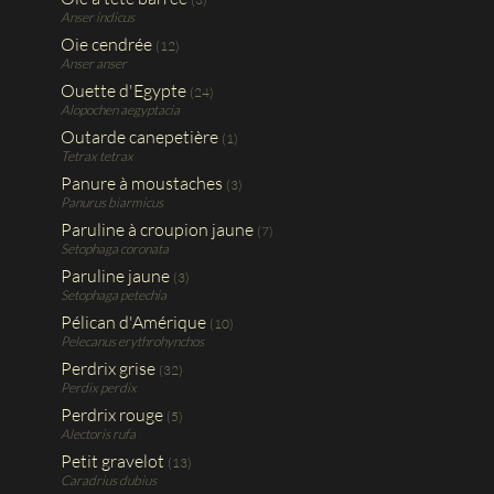
Anser indicus
Oie cendrée
(12)
Anser anser
Ouette d'Egypte
(24)
Alopochen aegyptacia
Outarde canepetière
(1)
Tetrax tetrax
Panure à moustaches
(3)
Panurus biarmicus
Paruline à croupion jaune
(7)
Setophaga coronata
Paruline jaune
(3)
Setophaga petechia
Pélican d'Amérique
(10)
Pelecanus erythrohynchos
Perdrix grise
(32)
Perdix perdix
Perdrix rouge
(5)
Alectoris rufa
Petit gravelot
(13)
Caradrius dubius