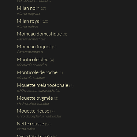
Perisoreus canadensis
Milan noir
(27)
Milvus migrans
Milan royal
(10)
Milvus milvus
Moineau domestique
(3)
Passer domesticus
Moineau friquet
(2)
Passer montanus
Monticole bleu
(4)
Monticola solitarius
Monticole de roche
(1)
Monticola saxatilis
Mouette mélanocéphale
(4)
Ichthyaetus melanocephalus
Mouette pygmée
(5)
Hydrocoleus minutus
Mouette rieuse
(7)
Chroichocephalus ridibundus
Nette rousse
(28)
Netta rufina
Oie à tête barrée
(3)