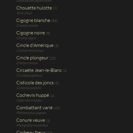
Glaucidium passerinum
Chouette hulotte
(7)
Strix aluco
Cigogne blanche
(53)
Ciconia ciconia
Cigogne noire
(5)
Ciconia nigra
Cincle d'Amérique
(3)
Cinclus mexicanus
Cincle plongeur
(23)
Cinclus cinclus
Circaète Jean-le-Blanc
(1)
Circaetus gallicus
Cisticole des joncs
(6)
Cisticola juncidis
Cochevis huppé
(1)
Galerida cristata
Combattant varié
(18)
Philomachus pugnax
Conure veuve
(1)
Myiopsitta monachus
Corbeau freux
(18)