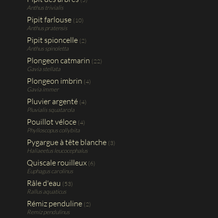
Anthus trivialis
Pipit farlouse
(10)
Anthus pratensis
Pipit spioncelle
(2)
Anthus spinoletta
Plongeon catmarin
(22)
Gavia stellata
Plongeon imbrin
(4)
Gavia immer
Pluvier argenté
(4)
Pluvialis squatarola
Pouillot véloce
(4)
Phylloscopus collybita
Pygargue à tête blanche
(3)
Haliaeetus leucocephalus
Quiscale rouilleux
(6)
Euphagus carolinus
Râle d'eau
(53)
Rallus aquaticus
Rémiz penduline
(2)
Remiz pendulinus