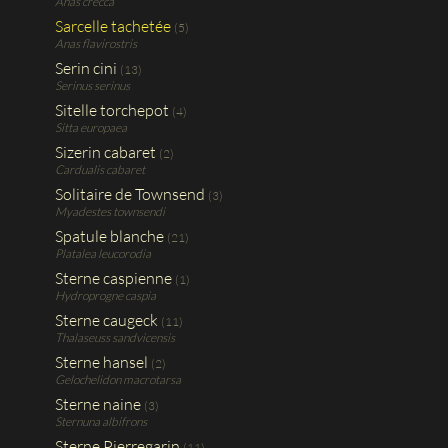
Anas crecca
Sarcelle tachetée
(5)
Anas flavirostris
Serin cini
(13)
Serinus serinus
Sitelle torchepot
(4)
Sitta europaea
Sizerin cabaret
(2)
Cardualis cabaret
Solitaire de Townsend
(3)
Myadestes townsendi
Spatule blanche
(21)
Platalea leucorodia
Sterne caspienne
(1)
Hydroprogne caspia
Sterne caugeck
(11)
Thalaseuss sandvicensis
Sterne hansel
(2)
Gelochelidon macrotarsa
Sterne naine
(3)
Sternuna albifrons
Sterne Pierregarin
(11)