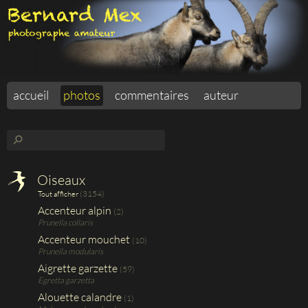
accueil
photos
commentaires
auteur
⚲
Oiseaux
(3154)
Tout afficher
Accenteur alpin
(2)
Prunella collaris
Accenteur mouchet
(10)
Prunella modularis
Aigrette garzette
(59)
Egretta garzetta
Alouette calandre
(1)