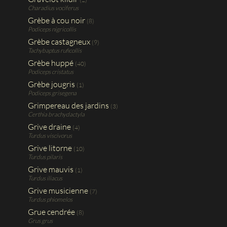
Charadius vociferus
Grèbe à cou noir
(8)
Podiceps nigricollis
Grèbe castagneux
(9)
Tachybaptus ruficollis
Grèbe huppé
(40)
Podiceps cristatus
Grèbe jougris
(1)
Podiceps grisegena
Grimpereau des jardins
(3)
Certhia brachydactyla
Grive draine
(4)
Turdus viscivorus
Grive litorne
(10)
Turdus pilaris
Grive mauvis
(1)
Turdus iliacus
Grive musicienne
(7)
Turdus phiomelos
Grue cendrée
(8)
Grus grus