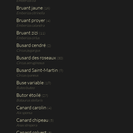
Emberiza cia
Bruant jaune
(16)
Emberiza citrinella
Bruant proyer
(4)
Emberiza calandra
Bruant zizi
(11)
Emberiza cirlus
Busard cendré
(2)
Circus pygargus
Busard des roseaux
(30)
Circus aeruginosus
Busard Saint-Martin
(9)
Circus cyaneus
Buse variable
(19)
Buteo buteo
Butor étoilé
(27)
Botaurus stellaris
Canard carolin
(4)
Aix sponsa
Canard chipeau
(5)
Anas strepera
Canard colvert
(5)