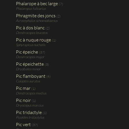
Phalarope à bec large
(7)
Phalaropus fulicarius
Phragmite des joncs
(2)
Acrocephalus schoenobaenus
Pic à dos blanc
(2)
Dendrocopos leucotos
Pic à nuque rouge
(1)
Sphyrapicus nuchalis
Pic épeiche
(37)
Dendrocopos major
Pic épeichette
(3)
Dryobates minor
Pic flamboyant
(6)
Colaptes auratus
Pic mar
(1)
Dendrocopos medius
Pic noir
(1)
Dryocopus marcius
Pic tridactyle
(1)
Picoides tridactylus
Pic vert
(37)