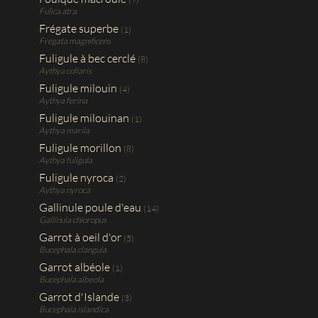
Fulica atra
Frégate superbe
(1)
Fregata magnificens
Fuligule à bec cerclé
(8)
Aythya collaris
Fuligule milouin
(4)
Aythya ferina
Fuligule milouinan
(1)
Aythya marila
Fuligule morillon
(8)
Aythya fuligula
Fuligule nyroca
(2)
Aythya nyroca
Gallinule poule d'eau
(14)
Gallinula chloropus
Garrot à oeil d'or
(5)
Bucephala clangula
Garrot albéole
(1)
Bucephala albeola
Garrot d'Islande
(3)
Bucephala islandica