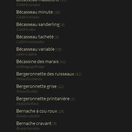
Calidris canutus
Bécasseau minute
(10)
Calidris minuta
Bécasseau sanderling
(3)
Calidris alba
Bécasseau tacheté
(3)
Calidris melanotos
Bécasseau variable
(25)
calidris alpina
Bécassine des marais
(61)
Gallinago gallinago
Bergeronnette des ruisseaux
(32)
Motacilla cinerea
Bergeronnette grise
(12)
Motacilla alba
Bergeronnette printanière
(2)
Motacilla flava
Bernache à cou roux
(18)
Branta ruficollis
Bernache cravant
(5)
Branta bernicla