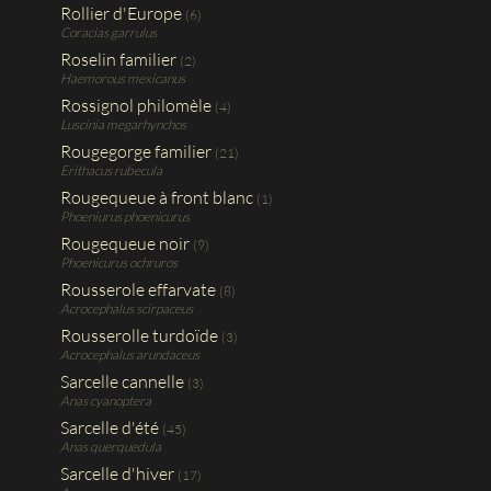
Rollier d'Europe
(6)
Coracias garrulus
Roselin familier
(2)
Haemorous mexicanus
Rossignol philomèle
(4)
Luscinia megarhynchos
Rougegorge familier
(21)
Erithacus rubecula
Rougequeue à front blanc
(1)
Phoeniurus phoenicurus
Rougequeue noir
(9)
Phoenicurus ochruros
Rousserole effarvate
(8)
Acrocephalus scirpaceus
Rousserolle turdoïde
(3)
Acrocephalus arundaceus
Sarcelle cannelle
(3)
Anas cyanoptera
Sarcelle d'été
(45)
Anas querquedula
Sarcelle d'hiver
(17)