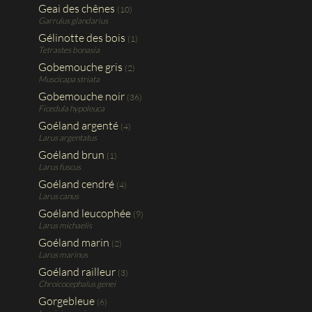
Geai des chênes
(10)
Garrulus glandarius
Gélinotte des bois
(1)
Tetrastes bonasia
Gobemouche gris
(2)
Muscicapa striata
Gobemouche noir
(36)
Ficedula hypoleuca
Goéland argenté
(4)
Larus argentatus
Goéland brun
(1)
Larus fuscus
Goéland cendré
(4)
Larus canus
Goéland leucophée
(9)
Larus michaelis
Goéland marin
(2)
Larus marinus
Goéland railleur
(3)
Chroicocephalus genei
Gorgebleue
(6)