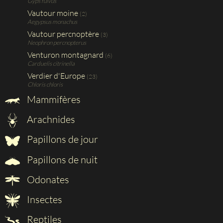
Gyps fulvus
Vautour moine
(2)
Aegypsus monachus
Vautour percnoptère
(3)
Neophron percnopterus
Venturon montagnard
(6)
Carduelis citrinella
Verdier d'Europe
(23)
Chloris chloris
Mammifères
Arachnides
Papillons de jour
Papillons de nuit
Odonates
Insectes
Reptiles