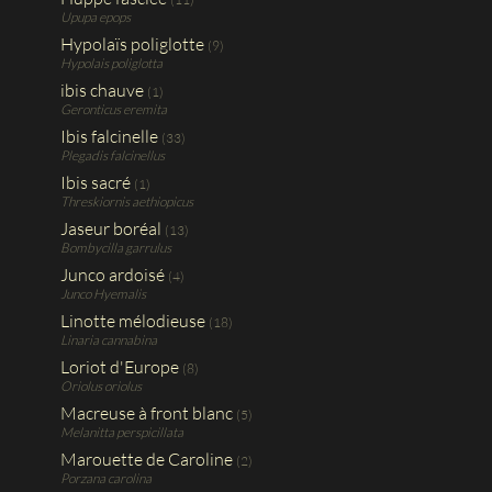
Upupa epops
Hypolaïs poliglotte
(9)
Hypolais poliglotta
ibis chauve
(1)
Geronticus eremita
Ibis falcinelle
(33)
Plegadis falcinellus
Ibis sacré
(1)
Threskiornis aethiopicus
Jaseur boréal
(13)
Bombycilla garrulus
Junco ardoisé
(4)
Junco Hyemalis
Linotte mélodieuse
(18)
Linaria cannabina
Loriot d'Europe
(8)
Oriolus oriolus
Macreuse à front blanc
(5)
Melanitta perspicillata
Marouette de Caroline
(2)
Porzana carolina