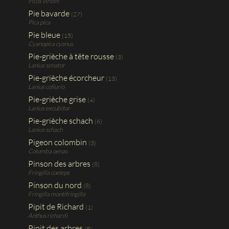
Picus viridis
Pie bavarde
(27)
Pica pica
Pie bleue
(15)
Cyanopica cyanus
Pie-grièche à tête rousse
(3)
Lanius senator
Pie-grièche écorcheur
(13)
Lanius collurio
Pie-grièche grise
(4)
Lanius excubitor
Pie-grièche schach
(6)
Lanius schach
Pigeon colombin
(3)
Columba oenas
Pinson des arbres
(8)
Fringilla coeleps
Pinson du nord
(8)
Fringilla montifringilla
Pipit de Richard
(1)
Anthus richardi
Pipit des arbres
(5)