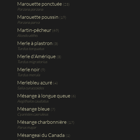
Marouette ponctuée
(23)
Porzana porzana
Marouette poussin
(19)
Porzana parva
Martin-pêcheur
(69)
Alcedo atthis
Merle à plastron
(3)
Turdus torquatus
Merle d'Amérique
(3)
Turdus migratorius
Merle noir
(9)
Turdus merula
Merlebleu azuré
(4)
Salia curuccoides
Mésange à longue queue
(6)
Aegithalos caudatus
Mésange bleue
(7)
Cyanistes caeruleus
Mésange charbonnière
(17)
Parus major
Mésangeai du Canada
(1)