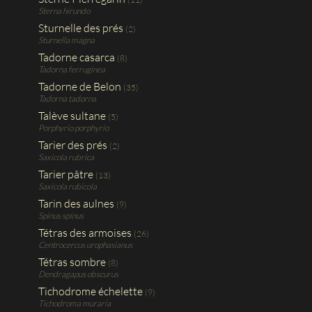
Sterna hirundo
Sturnelle des prés
(2)
Sturnella magna
Tadorne casarca
(8)
Tadorna ferruginea
Tadorne de Belon
(35)
Tadorna tadorna
Talève sultane
(5)
Porphyrio porphyrio
Tarier des prés
(2)
Saxicola rubrica
Tarier pâtre
(13)
Saxicola rubicola
Tarin des aulnes
(9)
Spinus spinus
Tétras des armoises
(26)
Centrocercus urophasianus
Tétras sombre
(8)
Dendragapus obscurus
Tichodrome échelette
(9)
Tichodroma muraria