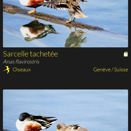
Sarcelle tachetée
Anas flavirostris
Oiseaux
Genève / Suisse