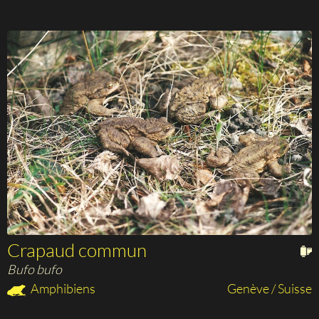
Crapaud commun
Bufo bufo
Amphibiens
Genève / Suisse