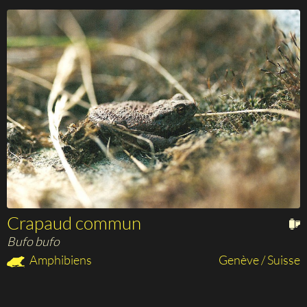
Crapaud commun
Bufo bufo
Amphibiens
Genève / Suisse