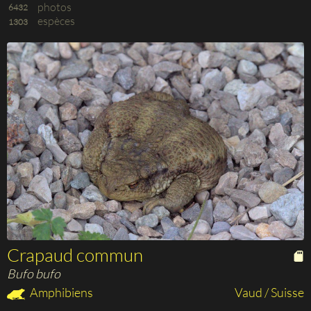
photos
6432
espèces
1303
Crapaud commun
Bufo bufo
Amphibiens
Vaud / Suisse