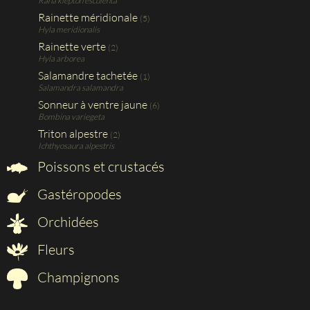
Rana klepton esculenta
Rainette méridionale
(5)
Hyla meridionalis
Rainette verte
(2)
Hyla arborea
Salamandre tachetée
(1)
Salamandra salamandra
Sonneur à ventre jaune
(6)
Bombina variegeta
Triton alpestre
(2)
Ichthyosaura alpestris
Poissons et crustacés
Gastéropodes
Orchidées
Fleurs
Champignons