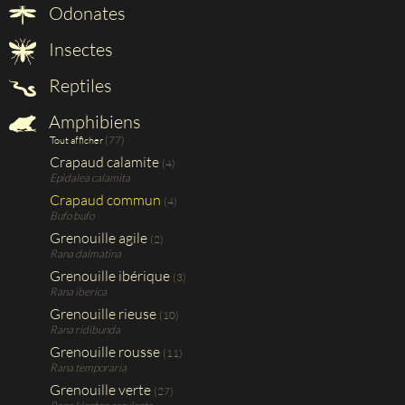
Odonates
Insectes
Reptiles
Amphibiens
(77)
Tout afficher
Crapaud calamite
(4)
Epidalea calamita
Crapaud commun
(4)
Bufo bufo
Grenouille agile
(2)
Rana dalmatina
Grenouille ibérique
(3)
Rana iberica
Grenouille rieuse
(10)
Rana ridibunda
Grenouille rousse
(11)
Rana temporaria
Grenouille verte
(27)