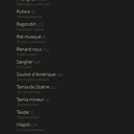
Antilocapra americana
Putois
(3)
Mustela putorius
Ragondin
(15)
Myocastor coypus
Rat musqué
(8)
Ondatra zibethicus
Renard roux
(91)
Vulpes vulpes
Sanglier
(16)
Sus scrofa
Soulsik d'Amérique
(10)
Spermophilus amatus
Tamia de Sibérie
(11)
Tamias sibiricus
Tamia mineur
(3)
Tamia minimus
Taupe
(1)
Talpa europaea
Wapiti
(16)
Cervus canadensis