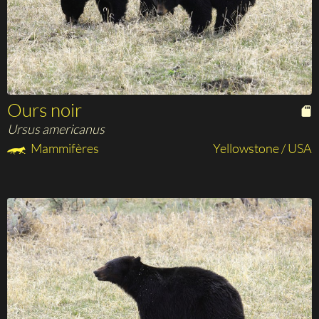
Ours noir
Ursus americanus
Mammifères
Yellowstone / USA