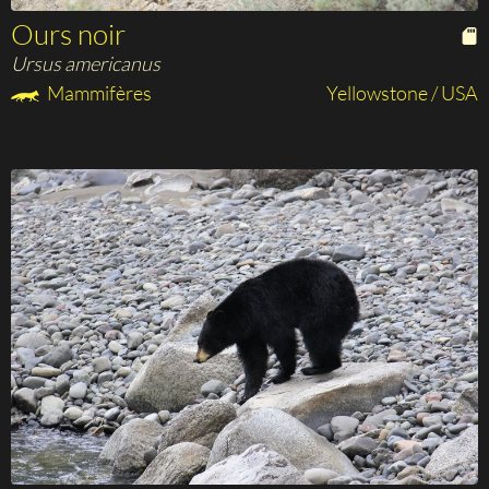
Ours noir
Ursus americanus
Mammifères
Yellowstone / USA