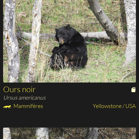
Ours noir
Ursus americanus
Mammifères
Yellowstone / USA