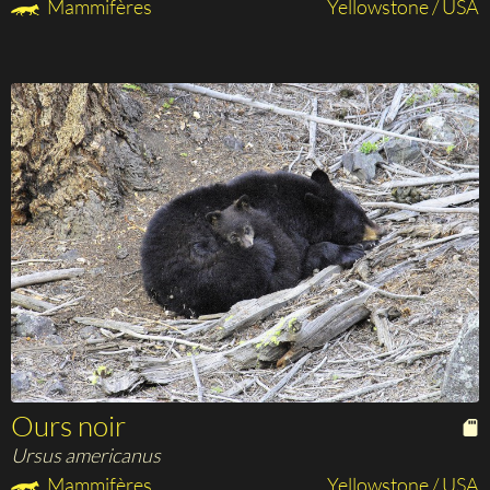
Mammifères
Yellowstone / USA
Ours noir
Ursus americanus
Mammifères
Yellowstone / USA