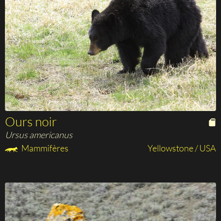
Ours noir
Ursus americanus
Mammifères
Yellowstone / USA