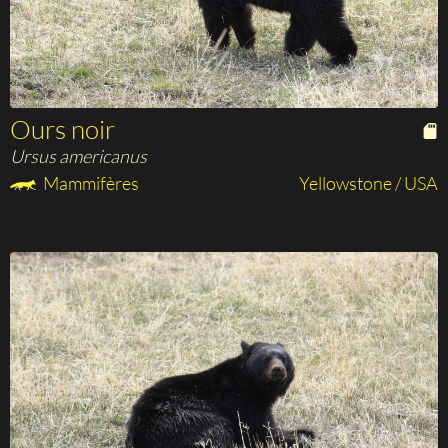
Ours noir
Ursus americanus
Mammifères
Yellowstone / USA