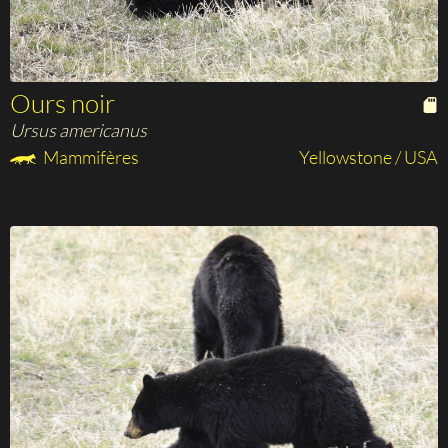
Ours noir
Ursus americanus
Mammifères
Yellowstone / USA