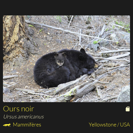
Ours noir
Ursus americanus
Mammifères
Yellowstone / USA