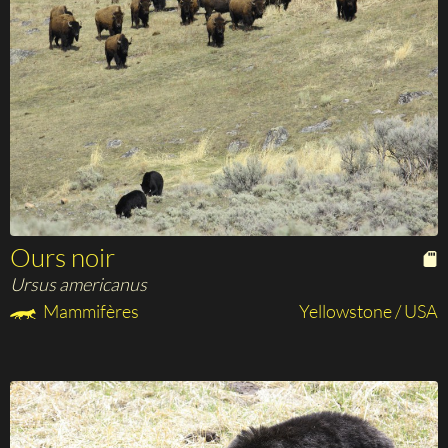
Ours noir
Ursus americanus
Mammifères
Yellowstone / USA