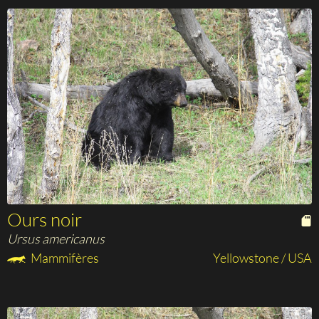
Ours noir
Ursus americanus
Mammifères
Yellowstone / USA