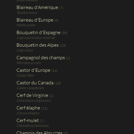
Blaireau d'Amérique
(7)
Taxidea taxus
Blaireau d'Europe
(6)
Meles meles
Bouquetin d'Espagne
(36)
Capra pyrenaica victoriae
Bouquetin des Alpes
(23)
Capra ibex
Campagnol des champs
(1)
Microtus arvalis
Castor d'Europe
(14)
Castor fiber
Castor du Canada
(13)
Castor canadensis
Cerf de Virginie
(2)
Odocoileus virginianus
Cerf élaphe
(21)
Cervus elaphus
Cerf-mulet
(7)
Odocoileus hemonius
Chamois des Abruzzes
(9)