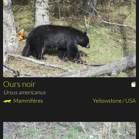
Ours noir
Ursus americanus
Mammifères
Yellowstone / USA