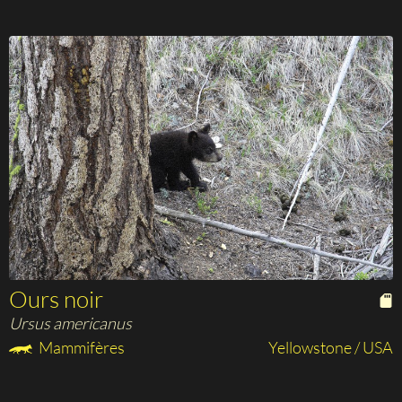
Ours noir
Ursus americanus
Mammifères
Yellowstone / USA