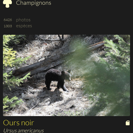
Champignons
photos
6426
espèces
1303
Ours noir
Ursus americanus