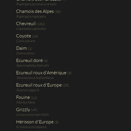
Rupicapra pyrenaica ornata
Chamois des Alpes
(36)
Rupicapra rupicapra
Chevreuil
(131)
Capreolus capreolus
Coyote
(16)
Canis latrans
Daim
(1)
Dama dama
Ecureuil doré
(6)
Spermophilus lateralis
Ecureuil roux d'Amérique
(3)
Tamiasciurus hudsonhicus
Ecureuil roux d'Europe
(28)
Sciurus vulgaris
Fouine
(11)
Martes foina
Grizzly
(49)
Ursus arctos horribilis
Hérisson d'Europe
(3)
Erinaceus europaeus