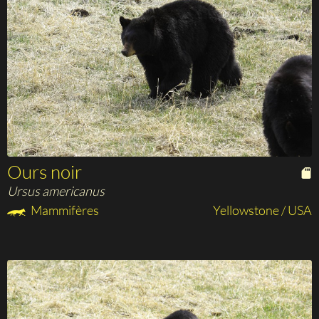
Ours noir
Ursus americanus
Mammifères
Yellowstone / USA