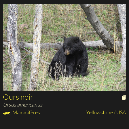
Ours noir
Ursus americanus
Mammifères
Yellowstone / USA