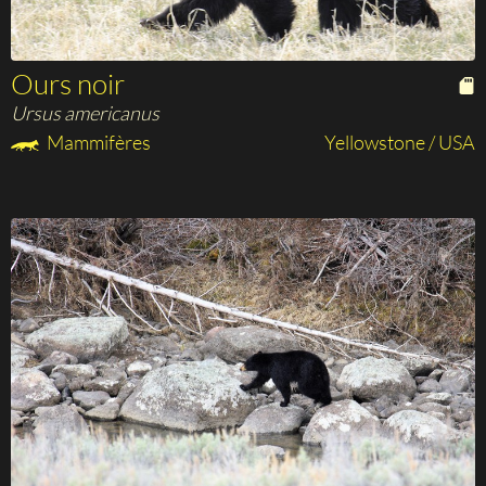
Ours noir
Ursus americanus
Mammifères
Yellowstone / USA