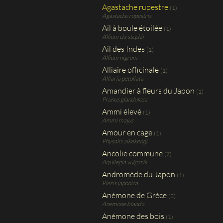
Agastache rupestre
(1)
Agastache rupestris
Ail à boule étoilée
(1)
Allium chrstophii
Ail des Indes
(1)
Allium nigrum
Alliaire officinale
(1)
Alliaria petoliata
Amandier à fleurs du Japon
(1)
Prunus glandulosa
Ammi élevé
(1)
Ammi majus
Amour en cage
(1)
Physalis alkekengi
Ancolie commune
(7)
Aquilegia vulgaris
Andromède du Japon
(1)
Pieris japonica
Anémone de Grèce
(2)
Anemone blanda
Anémone des bois
(1)