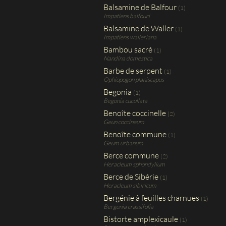
Balsamine de Balfour
(1)
Impatiens balfouri
Balsamine de Waller
(1)
Impatiens walleriana
Bambou sacré
(1)
Nandina domestica
Barbe de serpent
(1)
Ophiopogon planiscapus
Begonia
(1)
Begonia cucullata
Benoîte coccinelle
(2)
Geun coccineum
Benoîte commune
(1)
Geum urbanum
Berce commune
(2)
Heracleum sphondylium
Berce de Sibérie
(1)
Heracleum sibiricum
Bergénie à feuilles charnues
(1)
Bergenia crassifolia
Bistorte amplexicaule
(1)