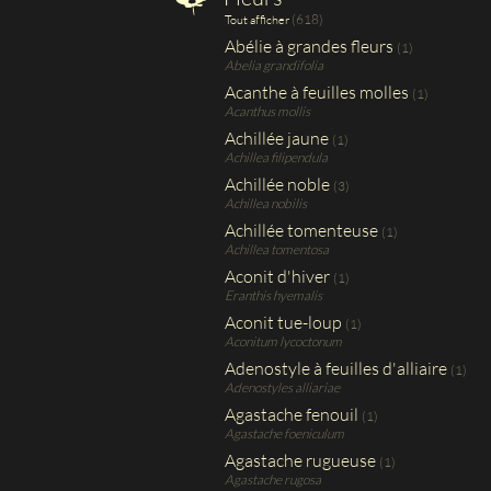
(618)
Tout afficher
Abélie à grandes fleurs
(1)
Abelia grandifolia
Acanthe à feuilles molles
(1)
Acanthus mollis
Achillée jaune
(1)
Achillea filipendula
Achillée noble
(3)
Achillea nobilis
Achillée tomenteuse
(1)
Achillea tomentosa
Aconit d'hiver
(1)
Eranthis hyemalis
Aconit tue-loup
(1)
Aconitum lycoctonum
Adenostyle à feuilles d'alliaire
(1)
Adenostyles alliariae
Agastache fenouil
(1)
Agastache foeniculum
Agastache rugueuse
(1)
Agastache rugosa