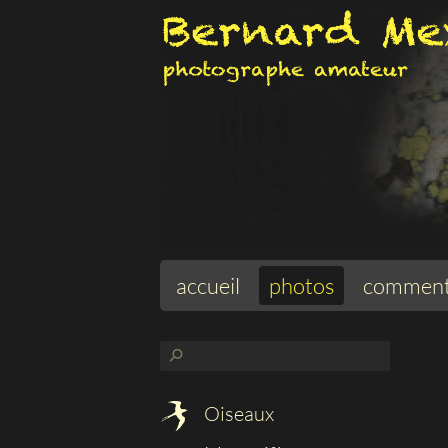
accueil
photos
comment
⚲
Oiseaux