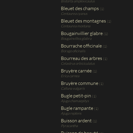
Bistorta amplexicaulus
Bleuet des champs
(1)
Centaurea cyanus
Bleuet des montagnes
(1)
Centaurea montana
Bougainvillier glabre
(1)
Bougainvillea glabra
Bourrache officinale
(1)
Borago oficinalis
Bourreau des arbres
(1)
Celastrus orbiciculatus
Bruyère carnée
(1)
Erica carnea
Bruyère commune
(1)
Calluna vulgaris
Bugle petit-pin
(1)
Ajuga chamaepitys
Bugle rampante
(1)
Ajuga reptens
Buisson ardent
(1)
Pyracantha