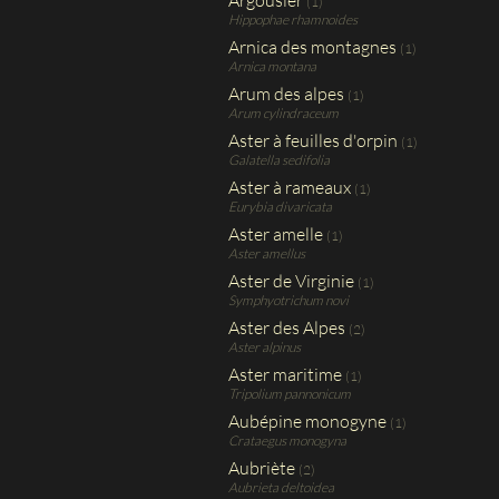
Argousier
(1)
Hippophae rhamnoides
Arnica des montagnes
(1)
Arnica montana
Arum des alpes
(1)
Arum cylindraceum
Aster à feuilles d'orpin
(1)
Galatella sedifolia
Aster à rameaux
(1)
Eurybia divaricata
Aster amelle
(1)
Aster amellus
Aster de Virginie
(1)
Symphyotrichum novi
Aster des Alpes
(2)
Aster alpinus
Aster maritime
(1)
Tripolium pannonicum
Aubépine monogyne
(1)
Crataegus monogyna
Aubriète
(2)
Aubrieta deltoidea