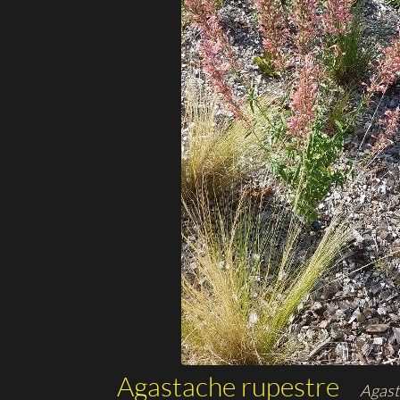
Agastache rupestre
Agast