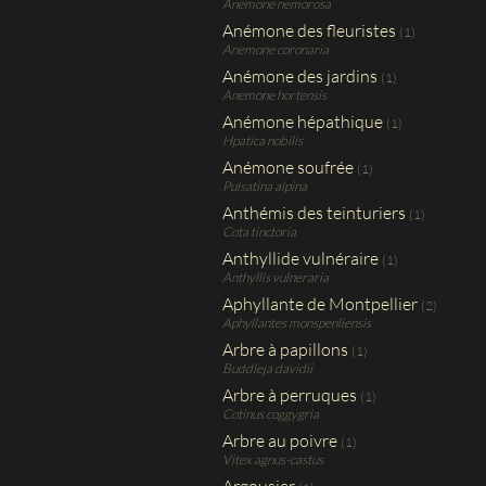
Anemone nemorosa
Anémone des fleuristes
(1)
Anemone coronaria
Anémone des jardins
(1)
Anemone hortensis
Anémone hépathique
(1)
Hpatica nobilis
Anémone soufrée
(1)
Pulsatina alpina
Anthémis des teinturiers
(1)
Cota tinctoria
Anthyllide vulnéraire
(1)
Anthyllis vulneraria
Aphyllante de Montpellier
(2)
Aphyllantes monspenliensis
Arbre à papillons
(1)
Buddleja davidii
Arbre à perruques
(1)
Cotinus coggygria
Arbre au poivre
(1)
Vitex agnus-castus