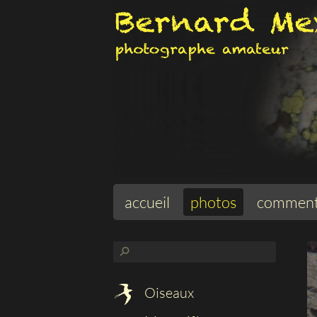
accueil
photos
comment
⚲
Oiseaux