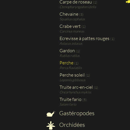
Carpe de roseau
(1)
Ctenopharyngodon idella
Chevaine
(3)
Squalius cephalus
Crabe vert
(1)
Carcinus maneas
Ecrevisse à pattes rouges
(1)
Astacus astacus
Gardon
(1)
Rutilus rutilus
Perche
(1)
Perca fluviatilis
Perche soleil
(1)
Lepomis gibbosus
Truite arc-en-ciel
(1)
Oncorhynchus mykiss
Truite fario
(5)
Salom fario
Gastéropodes
Orchidées