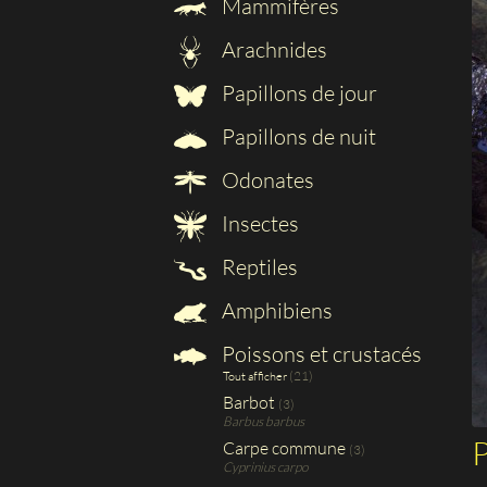
Mammifères
Arachnides
Papillons de jour
Papillons de nuit
Odonates
Insectes
Reptiles
Amphibiens
Poissons et crustacés
(21)
Tout afficher
Barbot
(3)
Barbus barbus
Carpe commune
(3)
Cyprinius carpo