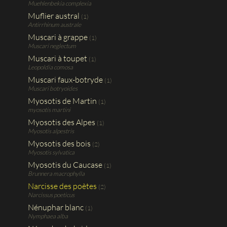
Muehlenbekia complexia
Muflier austral
(1)
Antirrhinum australe
Muscari à grappe
(1)
Muscari neglectum
Muscari à toupet
(1)
Leopoldia comosa
Muscari faux-botryde
(1)
Muscari botryoides
Myosotis de Martin
(1)
myosotis martini
Myosotis des Alpes
(1)
Myosotis alpestris
Myosotis des bois
(2)
Myosotis sylvatica
Myosotis du Caucase
(1)
Brunnera macrophylla
Narcisse des poètes
(2)
Narcissus poeticus
Nénuphar blanc
(1)
Nymphaea alba