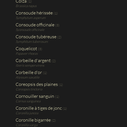
Colza
(1)
Brassica napus
Consoude hérissée
(1)
Symphytum asperum
Consoude officinale
(3)
Syonsoude officinale
Consoude tubéreuse
(2)
Symphitum tuberosum
Coquelicot
(3)
Papaver rhoeas
Corbeille d'argent
(2)
Iberis sempervirens
Corbeille d'or
(1)
Alyssum saxatile
Coreopsis des plaines
(1)
Coreopsis tinctoria
Cornouiller sanguin
(1)
Cornus sanguinea
Coronille à tiges de jonc
(1)
Coronilla juncea
Coronille bigarrée
(2)
Coronilla varga