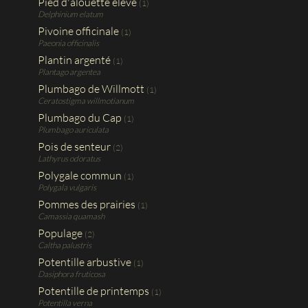
Pied d'alouette élevé
(1)
Delphinium elatum
Pivoine officinale
(1)
Paeonia officinalis
Plantin argenté
(1)
Plantago argentea
Plumbago de Willmott
(1)
Ceratostigma willmotianum
Plumbago du Cap
(1)
Plumbago auriculata
Pois de senteur
(2)
Lathyrus odoratus
Polygale commun
(1)
Polygala vulgaris
Pommes des prairies
(1)
Camassia quamash
Populage
(2)
Caltha palustris
Potentille arbustive
(1)
Dasiphora fruticosa
Potentille de printemps
(1)
Potentilla verna