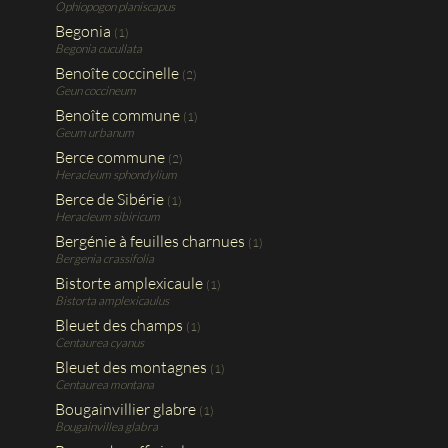
Ophiopogon planiscapus
Begonia
(1)
Begonia cucullata
Benoîte coccinelle
(2)
Geun coccineum
Benoîte commune
(1)
Geum urbanum
Berce commune
(2)
Heracleum sphondylium
Berce de Sibérie
(1)
Heracleum sibiricum
Bergénie à feuilles charnues
(1)
Bergenia crassifolia
Bistorte amplexicaule
(1)
Bistorta amplexicaulus
Bleuet des champs
(1)
Centaurea cyanus
Bleuet des montagnes
(1)
Centaurea montana
Bougainvillier glabre
(1)
Bougainvillea glabra