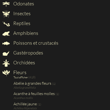
Odonates
Insectes
Reptiles
Amphibiens
Poissons et crustacés
Gastéropodes
Orchidées
Fleurs
(618)
Tout afficher
Abélie à grandes fleurs
(1)
Abelia grandifolia
Acanthe à feuilles molles
(1)
Acanthus mollis
Achillée jaune
(1)
Achillea filipendula