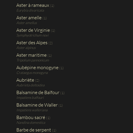
Aster à rameaux
(1)
Eurybia divaricata
Aster amelle
(1)
Aster amellus
Aster de Virginie
(1)
Symphyotrichum novi
Aster des Alpes
(2)
Aster alpinus
Aster maritime
(1)
Tripolium pannonicum
Aubépine monogyne
(1)
Crataegus monogyna
Aubriète
(2)
Aubrieta deltoidea
Balsamine de Balfour
(1)
Impatiens balfouri
Balsamine de Waller
(1)
Impatiens walleriana
Bambou sacré
(1)
Nandina domestica
Barbe de serpent
(1)