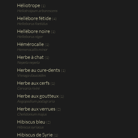
Héliotrope
(1)
Heliotroipum arborescens
Hellébore fétide
(4)
Helleborus foetidus
Hellébore noire
(1)
Helleborus niger
Hémérocalle
(1)
Hemerocallis minor
Herbe à chat
(1)
Nepeta nepeta
Herbe au cure-dents
(1)
Visnaga daucoides
Herbe aux cerfs
(1)
Cervaria rivini
Herbe aux goutteux
(1)
Aegopodium podagraria
Herbe aux verrues
(2)
Chelidonium majus
Hibiscus bleu
(2)
Hibiscus syriacus
Hibiscus de Syrie
(1)