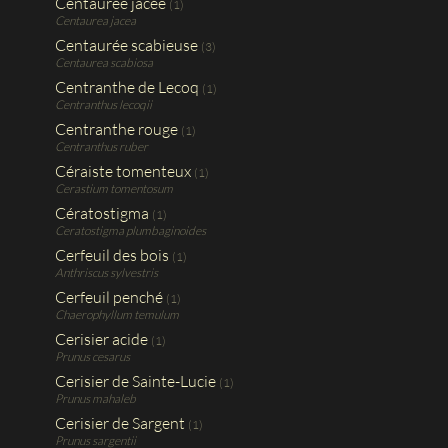
Centaurée jacée
(1)
Centaurea jacea
Centaurée scabieuse
(3)
Centaurea scabiosa
Centranthe de Lecoq
(1)
Centranthus lecoqii
Centranthe rouge
(1)
Centranthus ruber
Céraiste tomenteux
(1)
Cerastium tomentosum
Cératostigma
(1)
Ceratostigma plumbaginoides
Cerfeuil des bois
(1)
Anthriscus sylvestris
Cerfeuil penché
(1)
Chaerophyllum temulum
Cerisier acide
(1)
Prunus cesarus
Cerisier de Sainte-Lucie
(1)
Prunus mahaleb
Cerisier de Sargent
(1)
Prunus sargentii