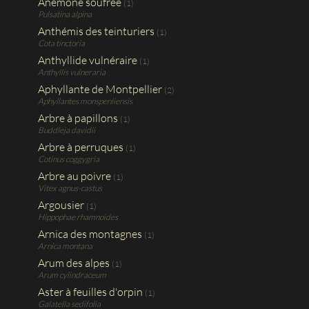
Anémone soufrée
(1)
Pulsatina alpina
Anthémis des teinturiers
(1)
Cota tinctoria
Anthyllide vulnéraire
(1)
Anthyllis vulneraria
Aphyllante de Montpellier
(2)
Aphyllantes monspenliensis
Arbre à papillons
(1)
Buddleja davidii
Arbre à perruques
(1)
Cotinus coggygria
Arbre au poivre
(1)
Vitex agnus-castus
Argousier
(1)
Hippophae rhamnoides
Arnica des montagnes
(1)
Arnica montana
Arum des alpes
(1)
Arum cylindraceum
Aster à feuilles d'orpin
(1)
Galatella sedifolia