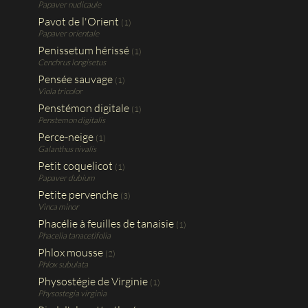
Papaver nudicaule
Pavot de l'Orient
(1)
Papaver orientale
Penissetum hérissé
(1)
Cenchrus longisetus
Pensée sauvage
(1)
Viola tricolor
Penstémon digitale
(1)
Penstemon digitalis
Perce-neige
(1)
Galanthus nivalis
Petit coquelicot
(1)
Papaver dubium
Petite pervenche
(3)
Vinca minor
Phacélie à feuilles de tanaisie
(1)
Phacelia tanacetifolia
Phlox mousse
(2)
Phlox subulata
Physostégie de Virginie
(1)
Physostegia virginia