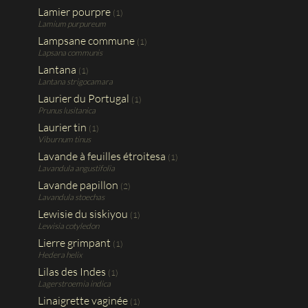
Lamier pourpre
(1)
Lamium purpureum
Lampsane commune
(1)
Lapsana communis
Lantana
(1)
Lantana strigocamara
Laurier du Portugal
(1)
Prunus lusitanica
Laurier tin
(1)
Viburnum tinus
Lavande à feuilles étroitesa
(1)
Lavandula angustifolia
Lavande papillon
(2)
Lavandula stoechas
Lewisie du siskiyou
(1)
Lewisia cotyledon
Lierre grimpant
(1)
Hedera helix
Lilas des Indes
(1)
Lagerstroemia indica
Linaigrette vaginée
(1)