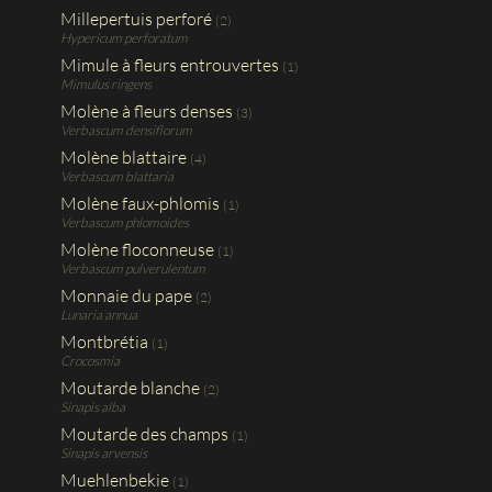
Millepertuis perforé
(2)
Hypericum perforatum
Mimule à fleurs entrouvertes
(1)
Mimulus ringens
Molène à fleurs denses
(3)
Verbascum densiflorum
Molène blattaire
(4)
Verbascum blattaria
Molène faux-phlomis
(1)
Verbascum phlomoides
Molène floconneuse
(1)
Verbascum pulverulentum
Monnaie du pape
(2)
Lunaria annua
Montbrétia
(1)
Crocosmia
Moutarde blanche
(2)
Sinapis alba
Moutarde des champs
(1)
Sinapis arvensis
Muehlenbekie
(1)