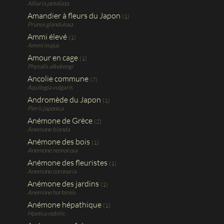
Alliaria petoliata
Amandier à fleurs du Japon
(1)
Prunus glandulosa
Ammi élevé
(1)
Ammi majus
Amour en cage
(1)
Physalis alkekengi
Ancolie commune
(7)
Aquilegia vulgaris
Andromède du Japon
(1)
Pieris japonica
Anémone de Grèce
(2)
Anemone blanda
Anémone des bois
(1)
Anemone nemorosa
Anémone des fleuristes
(1)
Anemone coronaria
Anémone des jardins
(1)
Anemone hortensis
Anémone hépathique
(1)
Hpatica nobilis