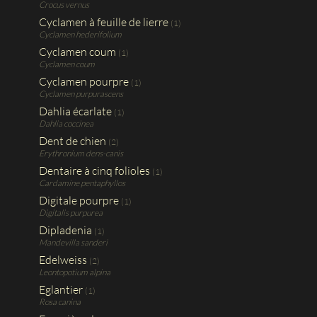
Crocus vernus
Cyclamen à feuille de lierre
(1)
Cyclamen hederifolium
Cyclamen coum
(1)
Cyclamen coum
Cyclamen pourpre
(1)
Cyclamen purpurascens
Dahlia écarlate
(1)
Dahlia coccinea
Dent de chien
(2)
Erythronium dens-canis
Dentaire à cinq folioles
(1)
Cardamine pentaphyllos
Digitale pourpre
(1)
Digitalis purpurea
Dipladenia
(1)
Mandevilla sanderi
Edelweiss
(2)
Leontopotium alpina
Eglantier
(1)
Rosa canina