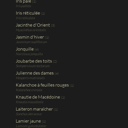
Iris pâle
(1)
Iris pallida
Iris réticulée
(1)
Iris reticulata
Jacinthe d'Orient
(3)
Hyacinthus orientalis
Jasmin d'hiver
(1)
Jasminum nudiflorum
Jonquille
(4)
Narcissus jonquilla
Joubarbe des toits
(2)
Sempervivum tectorum
Julienne des dames
(4)
Hesperis matronalis
Kalanchoe à feuilles rouges
(1)
Kalanchoe crenata
Knautie de Macédoine
(1)
Knautia macedonia
Laiteron maraîcher
(1)
Sonchus oleraceus
Lamier jaune
(1)
Lamium galeobdolon