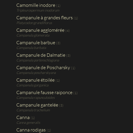
Camomille inodore
(1)
Tripleurospermum inodorum
Campanule à grandes fleurs
(1)
Platycodon grandiflorus
Campanule agglomérée
(4)
Campanula glomerata
Campanule barbue
(3)
Campanula barbata
Campanule de Dalmatie
(3)
Campanula portenschlagiana
Campanule de Poscharsky
(1)
Campanula poscharskyana
Campanule étoilée
(1)
Campanula garganica
Campanule fausse raiponce
(1)
Campanula rapunculoides
Campanule gantelée
(3)
Campanula trachelium
Canna
(1)
Canna generalis
Canna rodigas
(1)