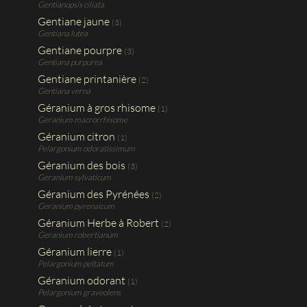
Gentianopsis ciliata
Gentiane jaune
(3)
Gentiana lutea
Gentiane pourpre
(3)
Gentiana purpurea
Gentiane printanière
(2)
Gentiana verna
Géranium à gros rhisome
(1)
Geranium macrorrhisome
Géranium citron
(1)
Pelargonium odoratissimum
Géranium des bois
(3)
Geranium sylvaticum
Géranium des Pyrénées
(2)
Geranium pyrenaicum
Géranium Herbe à Robert
(2)
Geranium robertianum
Géranium lierre
(1)
Pelargonium peltatum
Géranium odorant
(1)
Pelargonium graveolens