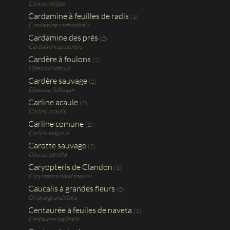
Canna rodigas
Cardamine à feuilles de radis
(1)
Cardamine raphanifolia
Cardamine des prés
(2)
Cardamine pratensis
Cardère à foulons
(2)
Dipsacus sativus
Cardère sauvage
(2)
Dipsacus fullonum
Carline acaule
(2)
Carlina acaulis
Carline comune
(1)
Carlina vulgaris
Carotte sauvage
(2)
Daucus carotta
Caryopteris de Clandon
(1)
Caryopters clandonensis
Caucalis à grandes fleurs
(2)
Orlaya grandiflora
Centaurée à feuiles de naveta
(1)
Centaurea napifolia