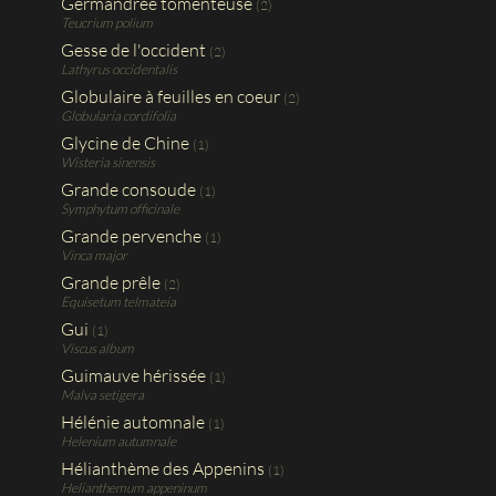
Germandrée tomenteuse
(2)
Teucrium polium
Gesse de l'occident
(2)
Lathyrus occidentalis
Globulaire à feuilles en coeur
(2)
Globularia cordifolia
Glycine de Chine
(1)
Wisteria sinensis
Grande consoude
(1)
Symphytum officinale
Grande pervenche
(1)
Vinca major
Grande prêle
(2)
Equisetum telmateia
Gui
(1)
Viscus album
Guimauve hérissée
(1)
Malva setigera
Hélénie automnale
(1)
Helenium autumnale
Hélianthème des Appenins
(1)
Helianthemum appeninum