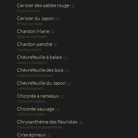
Cerisier des sables rouge
(1)
Prunus cistena
Cerisier du Japon
(2)
Prunus serrulata
Chardon Marie
(1)
Silybum marianum
Chardon penché
(2)
Carduus nutans
Chèvrefeuille à balais
(1)
Lonicera xylosteum
Chèvrefeuille des bois
(1)
Lonicera periclymenum
Chèvrefeuille du Japon
(1)
Lonicera japonica
Chicorée à rameaux
(2)
Cichorium endivia
Chicorée sauvage
(1)
Cichorium intybus
Chrysanthème des fleuristes
(1)
Chrysantemum grandiflorum
Cirse épineux
(1)