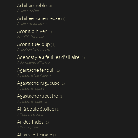
Achillée noble
(3)
Achillea nobilis
Achillée tomenteuse
(1)
Achillea tomentosa
Aconit d'hiver
(1)
Eranthis hyemalis
Aconit tue-loup
(1)
Aconitum lycoctonum
Adenostyle à feuilles d'alliaire
(1)
Adenostyles alliariae
Agastache fenouil
(1)
Agastache foeniculum
Agastache rugueuse
(1)
Agastache rugosa
Agastache rupestre
(1)
Agastache rupestris
Ail à boule étoilée
(1)
Allium chrstophii
Ail des Indes
(1)
Allium nigrum
Alliaire officinale
(1)