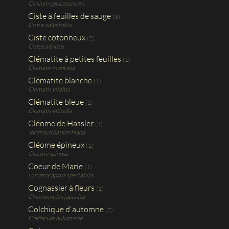
Cirsium spinosissisum
Ciste à feuilles de sauge
(3)
Cistus salviifolius
Ciste cotonneux
(2)
Cistus albidus
Clématite à petites feuilles
(1)
Clematis montana
Clématite blanche
(1)
Clematis vitalba
Clématite bleue
(1)
Clematis viticella
Cléome de Hassler
(1)
Tarenaya hasslerhiana
Cléome épineux
(1)
Cleome spinosa
Coeur de Marie
(1)
Lamprocapnos spectabilis
Cognassier à fleurs
(1)
Chaenomeles japonica
Colchique d'automne
(2)
Colchicum autumnale