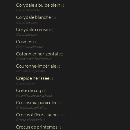
Corydale à bulbe plein
(1)
Corydalis solida
Corydale blanche
(1)
Corydalis cava
Corydale creuse
(3)
Corydalis cava
Cosmos
(1)
Cosmos bipinnatus
Cotonnier horizontal
(2)
Cotoneaster horizontalis
Couronne-impériale
(2)
Fritillaria imperialis
Crépide hérissée
(1)
Crepis setosa
Crête de coq
(1)
Rinanthus alectoropholus
Crocosmia paniculée
(1)
Crocosmia paniculata
Crocus à fleurs jaunes
(1)
Crocus xhrysanthus
Crocus de printemps
(1)