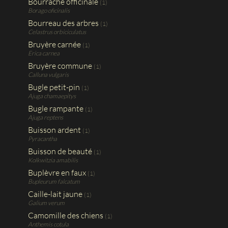
Bourrache officinale
(1)
Borago oficinalis
Bourreau des arbres
(1)
Celastrus orbiciculatus
Bruyère carnée
(1)
Erica carnea
Bruyère commune
(1)
Calluna vulgaris
Bugle petit-pin
(1)
Ajuga chamaepitys
Bugle rampante
(1)
Ajuga reptens
Buisson ardent
(1)
Pyracantha
Buisson de beauté
(1)
Kolkwitzia amabilis
Buplèvre en faux
(1)
Bupleurum falcatum
Caille-lait jaune
(1)
Galium verum
Camomille des chiens
(1)
Anthemis cotula