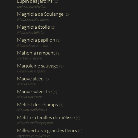
Lupin des jardins
(1)
Lipinus polyphyllus
Magniola de Soulange
(2)
Magiola soulangeana
Magniola étoilé
(2)
Magniola stellata
Magniola papillon
(1)
Magniola acuminata
Mahonia rampant
(1)
Berberis repens
Marjolaine sauvage
(1)
Origanum vulgare
Mauve alcée
(1)
Malva alcea
Mauve sylvestre
(1)
Malva sylvestris
Mélilot des champs
(1)
Melilotus officinalis
Mélitte à feuilles de mélisse
(2)
Melittis melissophylum
Millepertuis à grandes fleurs
(2)
Hypericum calycinum