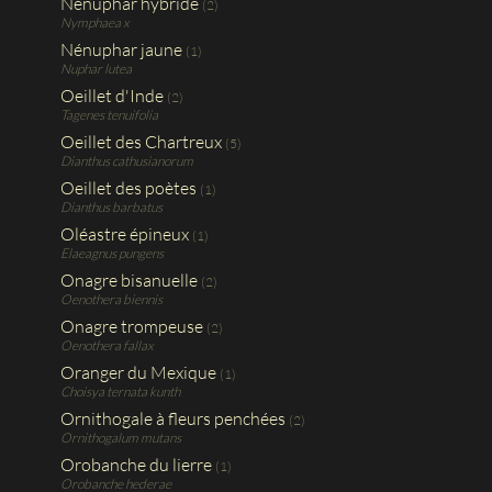
Nénuphar hybride
(2)
Nymphaea x
Nénuphar jaune
(1)
Nuphar lutea
Oeillet d'Inde
(2)
Tagenes tenuifolia
Oeillet des Chartreux
(5)
Dianthus cathusianorum
Oeillet des poètes
(1)
Dianthus barbatus
Oléastre épineux
(1)
Elaeagnus pungens
Onagre bisanuelle
(2)
Oenothera biennis
Onagre trompeuse
(2)
Oenothera fallax
Oranger du Mexique
(1)
Choisya ternata kunth
Ornithogale à fleurs penchées
(2)
Ornithogalum mutans
Orobanche du lierre
(1)
Orobanche hederae