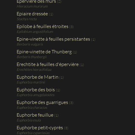
Epervière des murs
(2)
Hieracium murorum
Epiaire dressée
(1)
Stachys recta
Epilobe à feuilles étroites
(3)
Epilobium angustifolium
Epine-vinette à feuilles persistantes
(1)
Berberis vulgaris
Epine-vinette de Thunberg
(1)
Berberis thunbergii
Erechtite à feuilles d'épervière
(1)
Erechtites hieracifoliaa
Euphorbe de Martin
(1)
Euphorbia martinii
Euphorbe des bois
(1)
Euphorbia amygdaloides
Euphorbe des guarrigues
(3)
Euphorbia characias
Euphorbe feuillue
(1)
Euphorbia esula
Euphorbe petit-cyprès
(3)
Euphorbia cyparissias