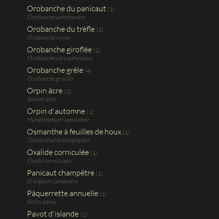
Orobanche du panicaut
(1)
Orobanche amethystea
Orobanche du trèfle
(1)
Orobanche minor
Orobanche giroflée
(1)
Orobanche caryophyllacea
Orobanche grêle
(4)
Orobanche gracilis
Orpin âcre
(1)
Sedum acre
Orpin d'automne
(1)
Hylotelephium spectabile
Osmanthe à feuilles de houx
(1)
Osmanthus heterophyllus
Oxalide corniculée
(1)
Oxalis corniculata
Panicaut champêtre
(1)
Eryngium campestre
Pâquerrette annuelle
(1)
Bellis annua
Pavot d'islande
(1)