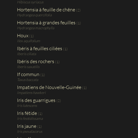
Hibiscus syriacus
Hortensia à feuille de chêne
(2)
Hydrangea quercifolia
Hortensia à grandes feuilles
(1)
Hydrangea macrophylla
Houx
(1)
Ilex aquifolium
Ibéris à feuilles ciliées
(1)
Iberis ciliata
Ibéris des rochers
(1)
Iberis saxatilis
If commun
(1)
Taxus baccata
Impatiens de Nouvelle-Guinée
(1)
Impatiens hawkeri
Iris des guarrigues
(2)
Iris lutescens
Iris fétide
(1)
Iris feotidissama
Iris jaune
(1)
Iris pseudacorus