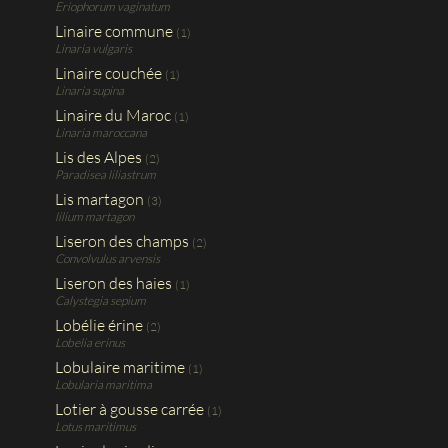
Eriophorum vaginatum
Linaire commune
(1)
Linaria vulgaris
Linaire couchée
(1)
Linaria supina
Linaire du Maroc
(1)
Linaria maroccana
Lis des Alpes
(2)
Paradisea liliastrum
Lis martagon
(3)
lilium martagon
Liseron des champs
(2)
Convolvulus arvensis
Liseron des haies
(1)
Calystegia sepium
Lobélie érine
(2)
Lobelia erinus
Lobulaire maritime
(1)
Lobularia maritima
Lotier à gousse carrée
(1)
Lotus maritimus