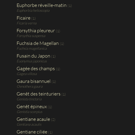
Euphorbe réveille-matin
(1)
Euphorbia helioscopia
Ficaire
(1)
Ficaria verna
Forsythia pleureur
(1)
Forsythia suspensa
Fuchsia de Magellan
(1)
Fuchsia magellanica
Fusain du Japon
(1)
Euonymus japonicus
Gagée des champs
(1)
Gagea villosa
Gaura bisannuel
(1)
Oenothera gaura
Genêt des teinturiers
(1)
Genista tinctoria
Genêt épineux
(1)
Genistia scorpius
Gentiane acaule
(2)
Gentiana acaulis
Gentiane ciliée
(1)