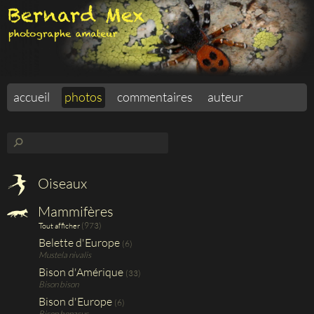
accueil
photos
commentaires
auteur
⚲
Oiseaux
Mammifères
(973)
Tout afficher
Belette d'Europe
(6)
Mustela nivalis
Bison d'Amérique
(33)
Bison bison
Bison d'Europe
(6)
Bison bonasus