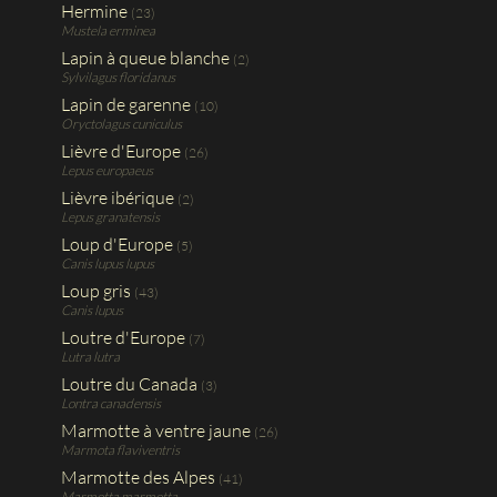
Hermine
(23)
Mustela erminea
Lapin à queue blanche
(2)
Sylvilagus floridanus
Lapin de garenne
(10)
Oryctolagus cuniculus
Lièvre d'Europe
(26)
Lepus europaeus
Lièvre ibérique
(2)
Lepus granatensis
Loup d'Europe
(5)
Canis lupus lupus
Loup gris
(43)
Canis lupus
Loutre d'Europe
(7)
Lutra lutra
Loutre du Canada
(3)
Lontra canadensis
Marmotte à ventre jaune
(26)
Marmota flaviventris
Marmotte des Alpes
(41)
Marmotta marmotta