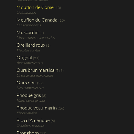
Mouflon de Corse
(10)
Ovis ammon
Mouflon du Canada
(10)
Ovis canadensis
Muscardin
(1)
Muscardinus avellanarius
Oreillard roux
(1)
Plecotus auritus
Orignal
(51)
Alces americanus
Ours brun marsicain
(6)
Ursus arctos marsicanus
Ours noir
(29)
Ursus americanus
Phoque gris
(3)
Halichoerus grypus
Phoque veau-marin
(16)
Phoca vitulina
Pica d'Amérique
(5)
Ochotona princeps
Pronghorn
(11)