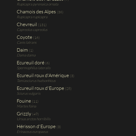
Rupicapra pyrenaica ornata
Chamois des Alpes
(36)
Rupicapra rupicapra
Chevreuil
(131)
Capreolus capreolus
Coyote
(16)
Canis latrans
Daim
(1)
Dama dama
Ecureuil doré
(6)
Spermophilus lateralis
Ecureuil roux d'Amérique
(3)
Tamiasciurus hudsonhicus
Ecureuil roux d'Europe
(28)
Sciurus vulgaris
Fouine
(11)
Martes foina
Grizzly
(49)
Ursus arctos horribilis
Hérisson d'Europe
(3)
Erinaceus europaeus