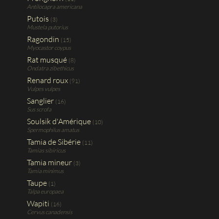
Antilocapra americana
Putois
(3)
Mustela putorius
Ragondin
(15)
Myocastor coypus
Rat musqué
(8)
Ondatra zibethicus
Renard roux
(91)
Vulpes vulpes
Sanglier
(16)
Sus scrofa
Soulsik d'Amérique
(10)
Spermophilus amatus
Tamia de Sibérie
(11)
Tamias sibiricus
Tamia mineur
(3)
Tamia minimus
Taupe
(1)
Talpa europaea
Wapiti
(16)
Cervus canadensis