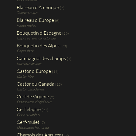
Blaireau d'Amérique
(7)
Taxidea taxus
Blaireau d'Europe
(6)
Meles meles
Bouquetin d'Espagne
(36)
Capra pyrenaica victoriae
Bouquetin des Alpes
(23)
Capra ibex
Campagnol des champs
(1)
Microtus arvalis
Castor d'Europe
(14)
Castor fiber
Castor du Canada
(13)
Castor canadensis
Cerf de Virginie
(2)
Odocoileus virginianus
Cerf élaphe
(21)
Cervus elaphus
Cerf-mulet
(7)
Odocoileus hemonius
Chamois des Abruzzes
(9)