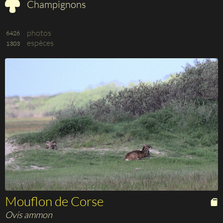
Champignons
photos
6426
espèces
1303
Mouflon de Corse
Ovis ammon