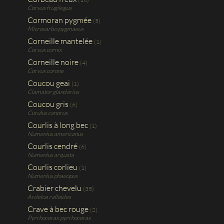
Corvus frugilegus
Cormoran pygmée
(5)
Microcarbo pygmaeus
Corneille mantelée
(1)
Corvus cornix
Corneille noire
(4)
Corvus corone
Coucou geai
(1)
Clamator glandarius
Coucou gris
(6)
Curulus canorus
Courlis à long bec
(1)
Numenius americanus
Courlis cendré
(6)
Numenius arquata
Courlis corlieu
(1)
Numenius phaeopus
Crabier chevelu
(35)
Ardeloa ralloides
Crave à bec rouge
(2)
Pyrrhocorax pyrrhocorax