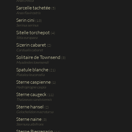
Anas crecca
Sarcelle tachetée
(5)
Anas flavirostris
Serin cini
(13)
Serinus serinus
Sitelle torchepot
(4)
Sitta europaea
Sizerin cabaret
(2)
Cardualis cabaret
Solitaire de Townsend
(3)
Myadestes townsendi
Spatule blanche
(21)
Platalea leucorodia
Sterne caspienne
(1)
Hydroprogne caspia
Sterne caugeck
(11)
Thalaseuss sandvicensis
Sterne hansel
(2)
Gelochelidon macrotarsa
Sterne naine
(3)
Sternuna albifrons
Sterne Pierregarin
(11)