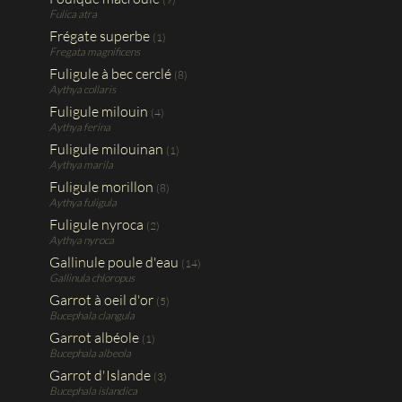
Fulica atra
Frégate superbe
(1)
Fregata magnificens
Fuligule à bec cerclé
(8)
Aythya collaris
Fuligule milouin
(4)
Aythya ferina
Fuligule milouinan
(1)
Aythya marila
Fuligule morillon
(8)
Aythya fuligula
Fuligule nyroca
(2)
Aythya nyroca
Gallinule poule d'eau
(14)
Gallinula chloropus
Garrot à oeil d'or
(5)
Bucephala clangula
Garrot albéole
(1)
Bucephala albeola
Garrot d'Islande
(3)
Bucephala islandica