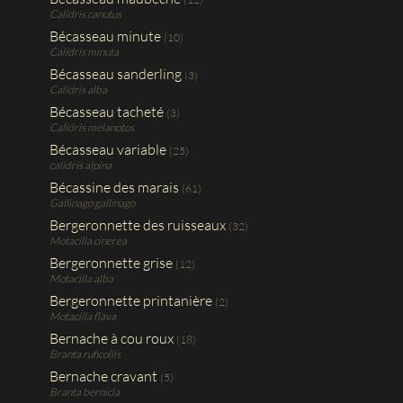
Calidris canutus
Bécasseau minute
(10)
Calidris minuta
Bécasseau sanderling
(3)
Calidris alba
Bécasseau tacheté
(3)
Calidris melanotos
Bécasseau variable
(25)
calidris alpina
Bécassine des marais
(61)
Gallinago gallinago
Bergeronnette des ruisseaux
(32)
Motacilla cinerea
Bergeronnette grise
(12)
Motacilla alba
Bergeronnette printanière
(2)
Motacilla flava
Bernache à cou roux
(18)
Branta ruficollis
Bernache cravant
(5)
Branta bernicla