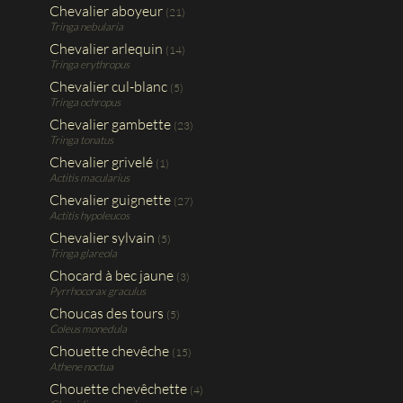
Chevalier aboyeur
(21)
Tringa nebularia
Chevalier arlequin
(14)
Tringa erythropus
Chevalier cul-blanc
(5)
Tringa ochropus
Chevalier gambette
(23)
Tringa tonatus
Chevalier grivelé
(1)
Actitis macularius
Chevalier guignette
(27)
Actitis hypoleucos
Chevalier sylvain
(5)
Tringa glareola
Chocard à bec jaune
(3)
Pyrrhocorax graculus
Choucas des tours
(5)
Coleus monedula
Chouette chevêche
(15)
Athene noctua
Chouette chevêchette
(4)