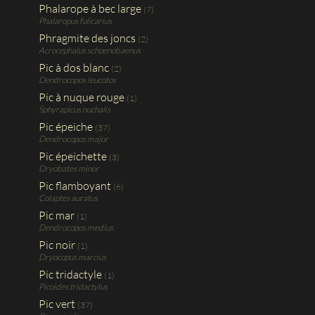
Phalarope à bec large
(7)
Phalaropus fulicarius
Phragmite des joncs
(2)
Acrocephalus schoenobaenus
Pic à dos blanc
(2)
Dendrocopos leucotos
Pic à nuque rouge
(1)
Sphyrapicus nuchalis
Pic épeiche
(37)
Dendrocopos major
Pic épeichette
(3)
Dryobates minor
Pic flamboyant
(6)
Colaptes auratus
Pic mar
(1)
Dendrocopos medius
Pic noir
(1)
Dryocopus marcius
Pic tridactyle
(1)
Picoides tridactylus
Pic vert
(37)