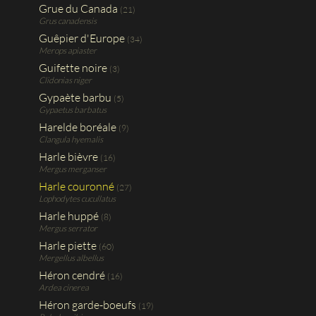
Grue du Canada
(21)
Grus canadensis
Guêpier d'Europe
(34)
Merops apiaster
Guifette noire
(3)
Clidonias niger
Gypaète barbu
(5)
Gypaetus barbatus
Harelde boréale
(9)
Clangula hyemalis
Harle bièvre
(16)
Mergus merganser
Harle couronné
(27)
Lophodytes cucullatus
Harle huppé
(8)
Mergus serrator
Harle piette
(60)
Mergellus albellus
Héron cendré
(16)
Ardea cinerea
Héron garde-boeufs
(19)