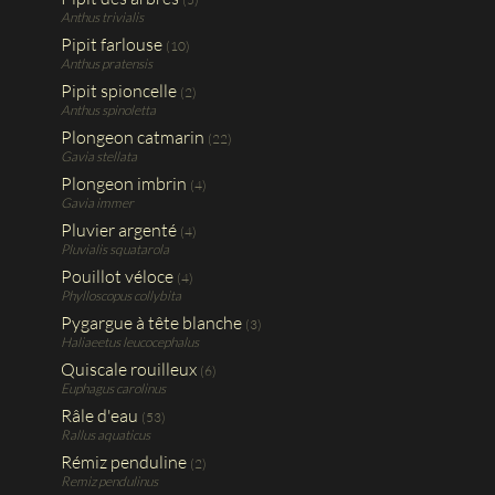
Anthus trivialis
Pipit farlouse
(10)
Anthus pratensis
Pipit spioncelle
(2)
Anthus spinoletta
Plongeon catmarin
(22)
Gavia stellata
Plongeon imbrin
(4)
Gavia immer
Pluvier argenté
(4)
Pluvialis squatarola
Pouillot véloce
(4)
Phylloscopus collybita
Pygargue à tête blanche
(3)
Haliaeetus leucocephalus
Quiscale rouilleux
(6)
Euphagus carolinus
Râle d'eau
(53)
Rallus aquaticus
Rémiz penduline
(2)
Remiz pendulinus