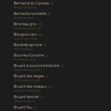
Bernache du Canada
(9)
Branta canadensis
Bernache nonnette
(8)
Branta leucopsis
Bihoreau gris
(28)
Nycticorax nycticorax
Blongios nain
(34)
Ixobrychus minutus
Bondrée apivore
(1)
Pernis apivorus
Bouvreuil pivoine
(1)
Pyrrhula pyrrhula
Bruant à couronne blanche
(2)
Zonotrichia leucophrys
Bruant des neiges
(1)
Plectrophenax nivalis
Bruant des roseaux
(19)
Emberiza schoeniclus
Bruant familier
(2)
Spizella passerina
Bruant fou
(1)