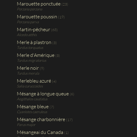
Marouette ponctuée
(23)
Porzana porzana
Marouette poussin
(19)
Porzana parva
Martin-pêcheur
(68)
Alcedo atthis
Merle à plastron
(3)
Turdus torquatus
Merle d'Amérique
(3)
Turdus migratorius
Merle noir
(9)
Turdus merula
Merlebleu azuré
(4)
Salia curuccoides
Mésange à longue queue
(6)
Aegithalos caudatus
Mésange bleue
(7)
Cyanistes caeruleus
Mésange charbonnière
(17)
Parus major
Mésangeai du Canada
(1)