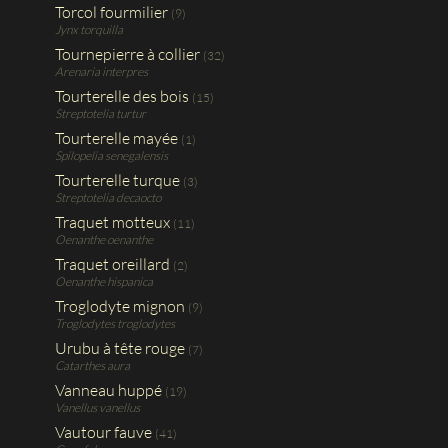
Torcol fourmilier
(9)
Jynx torquilla
Tournepierre à collier
(32)
Arenaria interpres
Tourterelle des bois
(15)
Streptotelia turtur
Tourterelle mayée
(1)
Spilopelia senegalensis
Tourterelle turque
(3)
Streptotelia decaocto
Traquet motteux
(11)
Oenanthe oenanthe
Traquet oreillard
(2)
Oenanthe hispanica
Troglodyte mignon
(9)
Troglodytes troglodytes
Urubu à tête rouge
(7)
Catarthes aura
Vanneau huppé
(19)
Vanellus vanellus
Vautour fauve
(41)