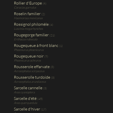
Rollier d'Europe
(6)
Coracias garrulus
Roselin familier
(2)
Haemorous mexicanus
Rossignol philomèle
(4)
Luscinia megarhynchos
Rougegorge familier
(21)
Erithacus rubecula
Rougequeue à front blanc
(1)
Phoeniurus phoenicurus
Rougequeue noir
(9)
Phoenicurus ochruros
Rousserole effarvate
(8)
Acrocephalus scirpaceus
Rousserolle turdoïde
(3)
Acrocephalus arundaceus
Sarcelle cannelle
(3)
Anas cyanoptera
Sarcelle d'été
(45)
Anas querquedula
Sarcelle d'hiver
(17)