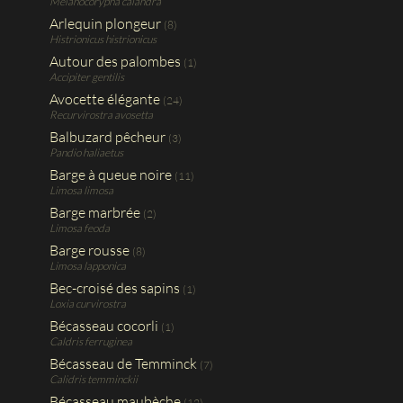
Melanocorypha calandra
Arlequin plongeur
(8)
Histrionicus histrionicus
Autour des palombes
(1)
Accipiter gentilis
Avocette élégante
(24)
Recurvirostra avosetta
Balbuzard pêcheur
(3)
Pandio haliaetus
Barge à queue noire
(11)
Limosa limosa
Barge marbrée
(2)
Limosa feoda
Barge rousse
(8)
Limosa lapponica
Bec-croisé des sapins
(1)
Loxia curvirostra
Bécasseau cocorli
(1)
Caldris ferruginea
Bécasseau de Temminck
(7)
Calidris temminckii
Bécasseau maubèche
(12)