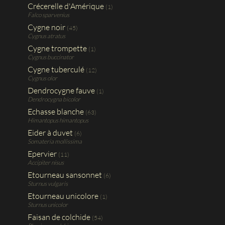
Crécerelle d'Amérique
(1)
Falco sparvenius
Cygne noir
(45)
Cygnus atratus
Cygne trompette
(1)
Cygnus buccinator
Cygne tuberculé
(12)
Cygnus olor
Dendrocygne fauve
(1)
Dendrocygna bicolor
Echasse blanche
(63)
Himantopus himantopus
Eider à duvet
(6)
Somateria mollissima
Epervier
(11)
Accipiter nisus
Etourneau sansonnet
(6)
Sturnus vulgaris
Etourneau unicolore
(1)
Sturnus unicolor
Faisan de colchide
(54)