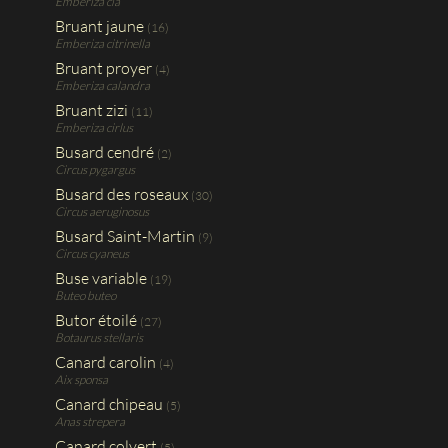
Emberiza cia
Bruant jaune
(16)
Emberiza citrinella
Bruant proyer
(4)
Emberiza calandra
Bruant zizi
(11)
Emberiza cirlus
Busard cendré
(2)
Circus pygargus
Busard des roseaux
(30)
Circus aeruginosus
Busard Saint-Martin
(9)
Circus cyaneus
Buse variable
(19)
Buteo buteo
Butor étoilé
(27)
Botaurus stellaris
Canard carolin
(4)
Aix sponsa
Canard chipeau
(5)
Anas strepera
Canard colvert
(5)