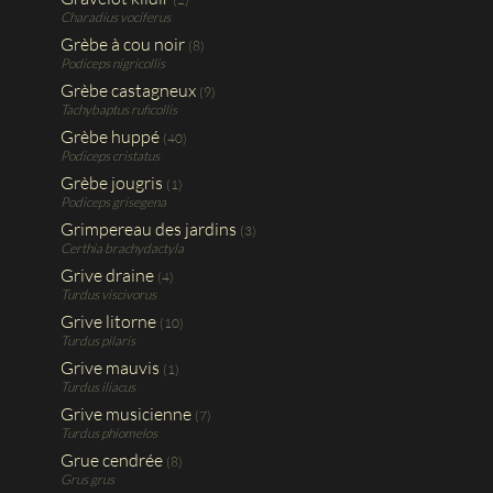
Charadius vociferus
Grèbe à cou noir
(8)
Podiceps nigricollis
Grèbe castagneux
(9)
Tachybaptus ruficollis
Grèbe huppé
(40)
Podiceps cristatus
Grèbe jougris
(1)
Podiceps grisegena
Grimpereau des jardins
(3)
Certhia brachydactyla
Grive draine
(4)
Turdus viscivorus
Grive litorne
(10)
Turdus pilaris
Grive mauvis
(1)
Turdus iliacus
Grive musicienne
(7)
Turdus phiomelos
Grue cendrée
(8)
Grus grus