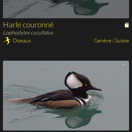
Harle couronné
Lophodytes cucullatus
Oiseaux
Genève / Suisse