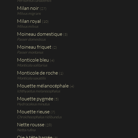
Perisoreus canadensis
Milan noir
(27)
Milvus migrans
Milan royal
(10)
Milvus milvus
Moineau domestique
(3)
Passer domesticus
Moineau friquet
(2)
Passer montanus
Monticole bleu
(4)
Monticola solitarius
Monticole de roche
(1)
Monticola saxatilis
Mouette mélanocéphale
(4)
Ichthyaetus melanocephalus
Mouette pygmée
(5)
Hydrocoleus minutus
Mouette rieuse
(7)
Chroichocephalus ridibundus
Nette rousse
(28)
Netta rufina
Oie à tête barrée
(3)