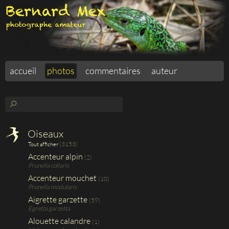
accueil
photos
commentaires
auteur
⚲
Oiseaux
(3153)
Tout afficher
Accenteur alpin
(2)
Prunella collaris
Accenteur mouchet
(10)
Prunella modularis
Aigrette garzette
(59)
Egretta garzetta
Alouette calandre
(1)