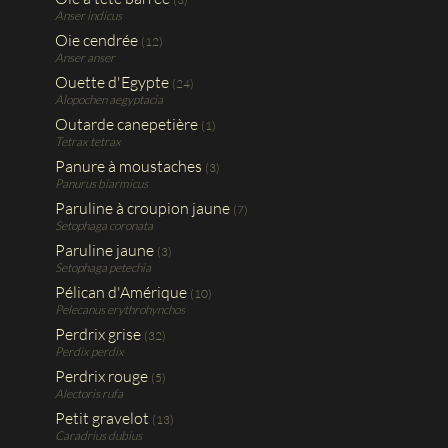
Anser indicus
Oie cendrée
(12)
Anser anser
Ouette d'Egypte
(24)
Alopochen aegyptacia
Outarde canepetière
(1)
Tetrax tetrax
Panure à moustaches
(3)
Panurus biarmicus
Paruline à croupion jaune
(7)
Setophaga coronata
Paruline jaune
(3)
Setophaga petechia
Pélican d'Amérique
(10)
Pelecanus erythrohynchos
Perdrix grise
(32)
Perdix perdix
Perdrix rouge
(5)
Alectoris rufa
Petit gravelot
(13)
Caradrius dubius