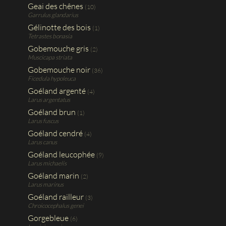
Geai des chênes
(10)
Garrulus glandarius
Gélinotte des bois
(1)
Tetrastes bonasia
Gobemouche gris
(2)
Muscicapa striata
Gobemouche noir
(36)
Ficedula hypoleuca
Goéland argenté
(4)
Larus argentatus
Goéland brun
(1)
Larus fuscus
Goéland cendré
(4)
Larus canus
Goéland leucophée
(9)
Larus michaelis
Goéland marin
(2)
Larus marinus
Goéland railleur
(3)
Chroicocephalus genei
Gorgebleue
(6)