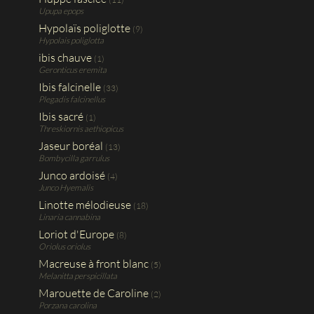
Upupa epops
Hypolaïs poliglotte
(9)
Hypolais poliglotta
ibis chauve
(1)
Geronticus eremita
Ibis falcinelle
(33)
Plegadis falcinellus
Ibis sacré
(1)
Threskiornis aethiopicus
Jaseur boréal
(13)
Bombycilla garrulus
Junco ardoisé
(4)
Junco Hyemalis
Linotte mélodieuse
(18)
Linaria cannabina
Loriot d'Europe
(8)
Oriolus oriolus
Macreuse à front blanc
(5)
Melanitta perspicillata
Marouette de Caroline
(2)
Porzana carolina