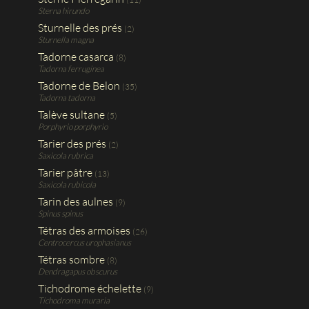
Sterna hirundo
Sturnelle des prés
(2)
Sturnella magna
Tadorne casarca
(8)
Tadorna ferruginea
Tadorne de Belon
(35)
Tadorna tadorna
Talève sultane
(5)
Porphyrio porphyrio
Tarier des prés
(2)
Saxicola rubrica
Tarier pâtre
(13)
Saxicola rubicola
Tarin des aulnes
(9)
Spinus spinus
Tétras des armoises
(26)
Centrocercus urophasianus
Tétras sombre
(8)
Dendragapus obscurus
Tichodrome échelette
(9)
Tichodroma muraria