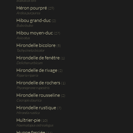
Bubulcus ibis
Héron pourpré
(29)
Ardea purpurea
Hibou grand-duc
(2)
Bubo bubo
Hibou moyen-duc
(27)
Asio otus
Hirondelle bicolore
(5)
Tachycineta bicolor
Hirondelle de fenêtre
(1)
Delichon urbicum
Hirondelle de rivage
(2)
Riparia riparia
Hirondelle de rochers
(1)
Ptyonoprone rupestris
Hirondelle rousseline
(2)
Cecropis daurica
Hirondelle rustique
(7)
Hironda rustica
Huîtrier-pie
(10)
Haematopus ostrealegus
Huppe fasciée
(11)