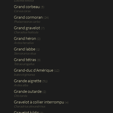
Luscinia svecica
Grand corbeau
(5)
Corvus corax
Grand cormoran
(26)
Phalacrocorax carbo
Grand gravelot
(7)
Charadius hiaticula
Grand héron
(2)
Ardea herodias
Grand labbe
(1)
Stercorarius skua
Grand tétras
(3)
Tetrao urogallus
Grand-duc d'Amérique
(12)
bubo virginianus
Grande aigrette
(51)
Ardea alba
Grande outarde
(2)
Otis tarda
Gravelot à collier interrompu
(4)
Charadrius alexandrinus
Gravelot kildir
(2)