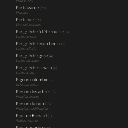
Picus viridis
Pie bavarde
(27)
Pica pica
Pie bleue
(15)
Cyanopica cyanus
Pie-grièche à tête rousse
(3)
Lanius senator
Pie-grièche écorcheur
(13)
Lanius collurio
Pie-grièche grise
(4)
Lanius excubitor
Pie-grièche schach
(6)
Lanius schach
Pigeon colombin
(3)
Columba oenas
Pinson des arbres
(8)
Fringilla coeleps
Pinson du nord
(8)
Fringilla montifringilla
Pipit de Richard
(1)
Anthus richardi
Pipit des arbres
(5)