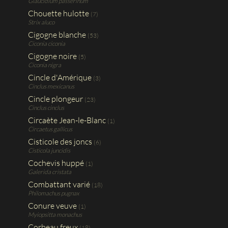
Glaucidium passerinum
Chouette hulotte
(7)
Strix aluco
Cigogne blanche
(53)
Ciconia ciconia
Cigogne noire
(5)
Ciconia nigra
Cincle d'Amérique
(3)
Cinclus mexicanus
Cincle plongeur
(23)
Cinclus cinclus
Circaète Jean-le-Blanc
(1)
Circaetus gallicus
Cisticole des joncs
(6)
Cisticola juncidis
Cochevis huppé
(1)
Galerida cristata
Combattant varié
(18)
Philomachus pugnax
Conure veuve
(1)
Myiopsitta monachus
Corbeau freux
(18)