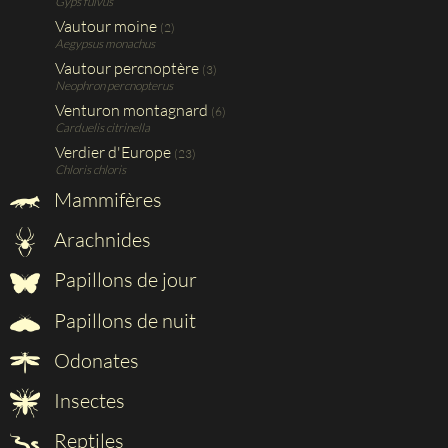
Gyps fulvus
Vautour moine
(2)
Aegypsus monachus
Vautour percnoptère
(3)
Neophron percnopterus
Venturon montagnard
(6)
Carduelis citrinella
Verdier d'Europe
(23)
Chloris chloris
Mammifères
Arachnides
Papillons de jour
Papillons de nuit
Odonates
Insectes
Reptiles