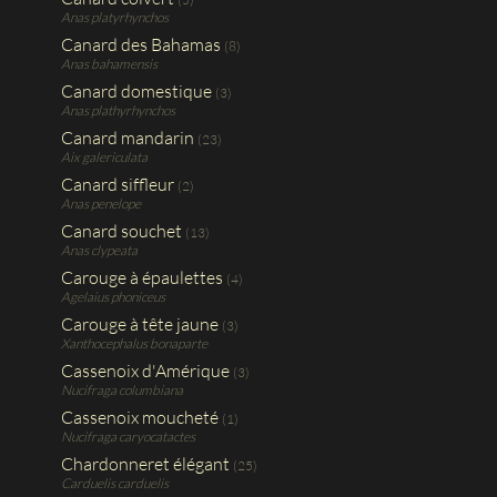
Anas platyrhynchos
Canard des Bahamas
(8)
Anas bahamensis
Canard domestique
(3)
Anas plathyrhynchos
Canard mandarin
(23)
Aix galericulata
Canard siffleur
(2)
Anas penelope
Canard souchet
(13)
Anas clypeata
Carouge à épaulettes
(4)
Agelaius phoniceus
Carouge à tête jaune
(3)
Xanthocephalus bonaparte
Cassenoix d'Amérique
(3)
Nucifraga columbiana
Cassenoix moucheté
(1)
Nucifraga caryocatactes
Chardonneret élégant
(25)
Carduelis carduelis