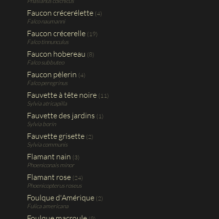
Phasianus colchicus
Faucon crécerélette
(4)
Falco naumanni
Faucon crécerelle
(19)
Falco tinnunculus
Faucon hobereau
(8)
Falco subbuteo
Faucon pèlerin
(4)
Falco peregrinus
Fauvette à tête noire
(11)
Sylvia atricapilla
Fauvette des jardins
(1)
Sylvia borin
Fauvette grisette
(2)
Sylvia communis
Flamant nain
(3)
Phoeniconais minor
Flamant rose
(24)
Phoenicopterus roseus
Foulque d'Amérique
(2)
Fulica americana
Foulque macroule
(9)