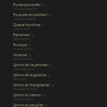
Pyrale pourprée
(2)
Pyrausta purpuralis
Pyrauste du plantain
(1)
Pyrausta despicata
Queue fourchue
(2)
Cerura vinula
Ramoneur
(2)
Odezia atrata
Runique
(2)
Griposia aprilina
Soyeuse
(1)
Rivula sericealis
Sphinx de l'euphorbe
(2)
Hyles euphorbiae
Sphinx de la garance
(1)
Hyles gallii
Sphinx du frangipanier
(1)
Pseudosphinx tetrio
Sphinx du liseron
(1)
Agrius convolvuli
Sphinx du peuplier
(1)