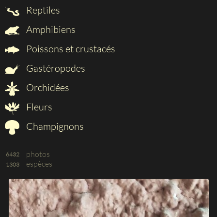
Reptiles
Amphibiens
Poissons et crustacés
Gastéropodes
Orchidées
Fleurs
Champignons
photos
6432
espèces
1303