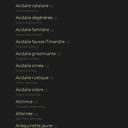
Acidalie catalane
(4)
idaea luteolaria
Acidalie dégénérée
(1)
Idaea degeneraria
Acidalie familière
(1)
Idaea fuscovenosa
Acidalie fausse-Timandre
(4)
Scopula imitaria
Acidalie grisonnante
(2)
Scopula incanata
Acidalie ornée
(1)
Scopula ornata
Acidalie rustique
(3)
Idaea rusticata
Acidalie sobre
(1)
Idaea straminata
Alchimie
(2)
Catephia alchymista
Alternée
(4)
Epirrhoe alternata
Arlequinette jaune
(1)