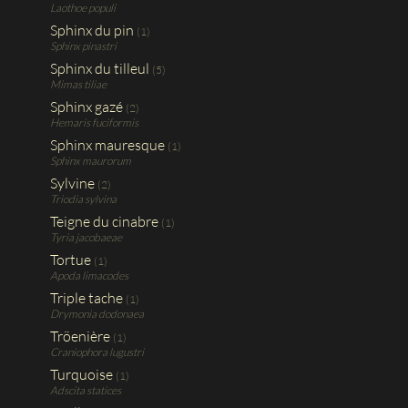
Laothoe populi
Sphinx du pin
(1)
Sphinx pinastri
Sphinx du tilleul
(5)
Mimas tiliae
Sphinx gazé
(2)
Hemaris fuciformis
Sphinx mauresque
(1)
Sphinx maurorum
Sylvine
(2)
Triodia sylvina
Teigne du cinabre
(1)
Tyria jacobaeae
Tortue
(1)
Apoda limacodes
Triple tache
(1)
Drymonia dodonaea
Tröenière
(1)
Craniophora lugustri
Turquoise
(1)
Adscita statices