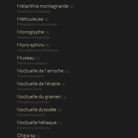
Mélanthie montagnarde
(1)
Xanthoroe montanata
Méticuleuse
(3)
Phlogophora meticulosata
Monoglyphe
(3)
Apamea monoglypha
Moro-sphinx
(5)
Macroglossum stellatarum
Museau
(1)
Pterostoma palpina
Noctuelle de l'arroche
(1)
Trachea atriplicis
Noctuelle de l'érable
(1)
Acronicta aceris
Noctuelle du gramen
(1)
Cerapteryx graminis
Noctuelle dysodée
(1)
Hecatera dysodea
Noctuelle héliaque
(1)
Panemeria tenebrata
Oligia sp
(1)