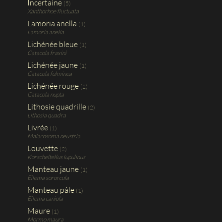
Incertaine
(5)
Xanthorhoe fluctuata
Lamoria anella
(1)
Lamoria anella
Lichénée bleue
(1)
Catacola fraxini
Lichénée jaune
(1)
Catacola fulminea
Lichénée rouge
(2)
Catacola nupta
Lithosie quadrille
(2)
Lithosia quadra
Livrée
(1)
Malacosoma neustria
Louvette
(2)
Korscheltellus lupulinus
Manteau jaune
(1)
Eilema sororcula
Manteau pâle
(1)
Eilema caniola
Maure
(1)
Mormo maura