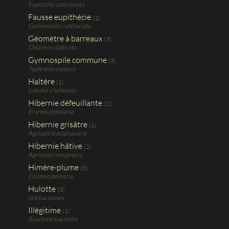
Eupicethia abbraviata
Fausse eupithécie
(1)
Gymnoscelis rufifasciata
Géomètre à barreaux
(3)
Chiasmia clathrata
Gymnospile commune
(3)
Tephronia sepiaria
Haltère
(1)
Lobofora halterata
Hibernie défeuillante
(2)
Erannis defoliaria
Hibernie grisâtre
(1)
Agriopis leucophaearia
Hibernie hâtive
(2)
Agrioopis marginaria
Himère-plume
(3)
Colotois pennaria
Hulotte
(3)
Noctua comes
Illégitime
(1)
Boudinotiana notha