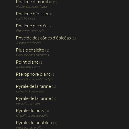
Phalène dimorphe
(2)
Nycterosea obstipata
Phalène hérissée
(3)
Lycia hirtaria
Phalène picotée
(7)
Ematurga atomaria
Phycide des cônes d'épicéas
(1)
Assara terebrella
Plusie chalcite
(1)
Chrysodeixis calchides
Point blanc
(1)
Aletia albipuncta
Ptérophore blanc
(1)
Pterophorus pentadactyla
Pyrale de la farine
(1)
Ephestia kuehniella
Pyrale de la farine
(1)
Pyraalis farinalis
Pyrale du buis
(3)
Cydalima perspectalis
Pyrale du houblon
(1)
Pleuroptya ruralis