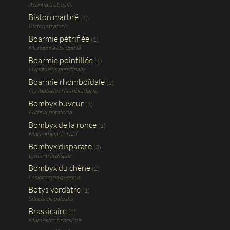
Acontia trabealis
Biston marbré
(1)
Biston strataria
Boarmie pétrifiée
(1)
Menophra abruptria
Boarmie pointillée
(1)
Hypomecis punctinalis
Boarmie rhomboïdale
(5)
Peribatodes rhomboidaria
Bombyx buveur
(1)
Euthrix potatoria
Bombyx de la ronce
(1)
Macrothylacia rubi
Bombyx disparate
(3)
Lymantris dispar
Bombyx du chêne
(2)
Lasiocampa quercus
Botys verdâtre
(1)
Sitochroa palealis
Brassicaire
(2)
Mamestra brassicae