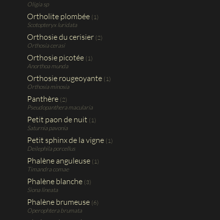
Oligia sp
Ortholite plombée
(1)
Scotopteryx luridata
Orthosie du cerisier
(2)
Orthosia cerasi
Orthosie picotée
(1)
Anorthoa munda
Orthosie rougeoyante
(1)
Orthosia minosia
Panthère
(2)
Pseudopanthera macularia
Petit paon de nuit
(1)
Saturnia pavonia
Petit sphinx de la vigne
(1)
Deilephila porcellus
Phalène anguleuse
(1)
Timandra comae
Phalène blanche
(3)
Siona lineata
Phalène brumeuse
(6)
Operophtera brumata