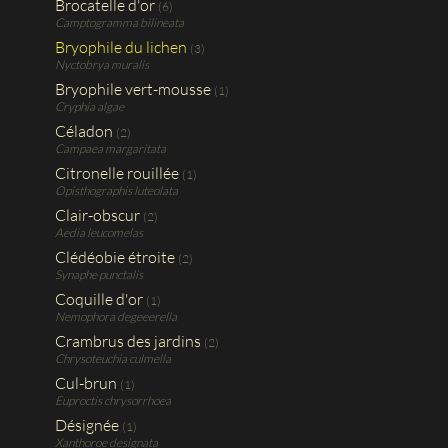
Brocatelle d'or
(6)
Camptogramma bilineata
Bryophile du lichen
(3)
Nyctobrya muralis
Bryophile vert-mousse
(1)
Cryphia algae
Céladon
(2)
Campaea margaritata
Citronelle rouillée
(1)
Opisthographis luteolata
Clair-obscur
(2)
Aedia leucomelas
Clédéobie étroite
(2)
Synaphe punctalis
Coquille d'or
(1)
Nemophora degeeerella
Crambrus des jardins
(2)
Chrysoteuchia culmella
Cul-brun
(1)
Euproctis chrysorrhoea
Désignée
(1)
Xanthoroe designata