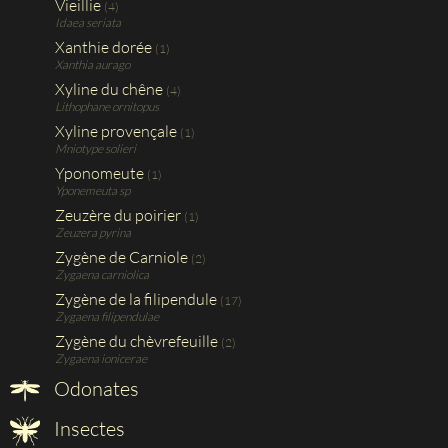
Vieillie
(4)
Idaea seriata
Xanthie dorée
(1)
Xanthia aurago
Xyline du chêne
(4)
Lithophane ornitopus
Xyline provençale
(1)
Mniotype solieri
Yponomeute
(1)
Yponemeuta sp
Zeuzère du poirier
(1)
Zeuzera pyrina
Zygène de Carniole
(2)
Zygaena carniolica
Zygène de la filipendule
(17)
Zygaena filipendulae
Zygène du chèvrefeuille
(2)
Zygaena ionicerae
Odonates
Insectes