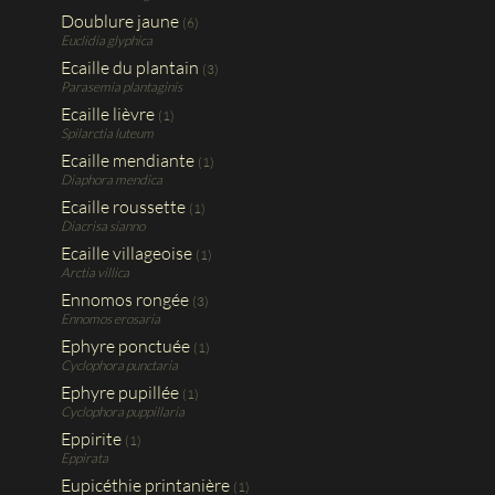
Doublure jaune
(6)
Euclidia glyphica
Ecaille du plantain
(3)
Parasemia plantaginis
Ecaille lièvre
(1)
Spilarctia luteum
Ecaille mendiante
(1)
Diaphora mendica
Ecaille roussette
(1)
Diacrisa sianno
Ecaille villageoise
(1)
Arctia villica
Ennomos rongée
(3)
Ennomos erosaria
Ephyre ponctuée
(1)
Cyclophora punctaria
Ephyre pupillée
(1)
Cyclophora puppillaria
Eppirite
(1)
Eppirata
Eupicéthie printanière
(1)