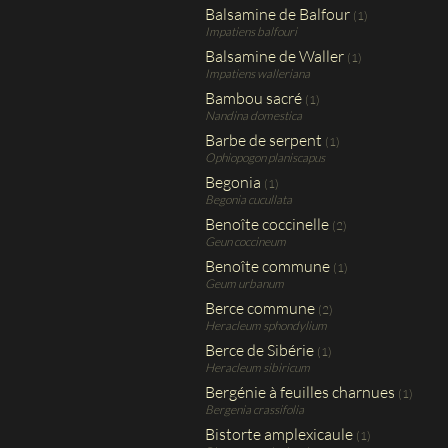
Balsamine de Balfour
(1)
Impatiens balfouri
Balsamine de Waller
(1)
Impatiens walleriana
Bambou sacré
(1)
Nandina domestica
Barbe de serpent
(1)
Ophiopogon planiscapus
Begonia
(1)
Begonia cucullata
Benoîte coccinelle
(2)
Geun coccineum
Benoîte commune
(1)
Geum urbanum
Berce commune
(2)
Heracleum sphondylium
Berce de Sibérie
(1)
Heracleum sibiricum
Bergénie à feuilles charnues
(1)
Bergenia crassifolia
Bistorte amplexicaule
(1)