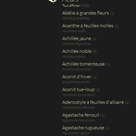
(620)
Tout afficher
Abélie à grandes fleurs
(1)
Abelia grandifolia
Acanthe à feuilles molles
(1)
Acanthus mollis
Achillée jaune
(1)
Achillea filipendula
Achillée noble
(3)
Achillea nobilis
Achillée tomenteuse
(1)
Achillea tomentosa
Aconit d'hiver
(1)
Eranthis hyemalis
Aconit tue-loup
(1)
Aconitum lycoctonum
Adenostyle à feuilles d'alliaire
(1)
Adenostyles alliariae
Agastache fenouil
(1)
Agastache foeniculum
Agastache rugueuse
(1)
Agastache rugosa