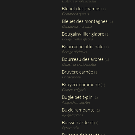
Bistorta amplexicaulus
Bleuet des champs
(1)
Centaurea cyanus
Bleuet des montagnes
(1)
Centaurea montana
Bougainvillier glabre
(1)
Bougainvillea glabra
Bourrache officinale
(1)
Borago oficinalis
Bourreau des arbres
(1)
Celastrus orbiciculatus
Bruyère carnée
(1)
Erica carnea
Bruyère commune
(1)
Calluna vulgaris
Bugle petit-pin
(1)
Ajuga chamaepitys
Bugle rampante
(1)
Ajuga reptens
Buisson ardent
(1)
Pyracantha