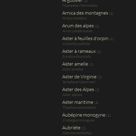
Argousier
(1)
Hippophae rhamnoides
Arnica des montagnes
(1)
Arnica montana
Arum des alpes
(1)
Arum cylindraceum
Aster à feuilles d'orpin
(1)
Galatella sedifolia
Aster à rameaux
(1)
Eurybia divaricata
Aster amelle
(1)
Aster amellus
Aster de Virginie
(1)
Symphyotrichum novi
Aster des Alpes
(2)
Aster alpinus
Aster maritime
(1)
Tripolium pannonicum
Aubépine monogyne
(1)
Crataegus monogyna
Aubriète
(2)
Aubrieta deltoidea