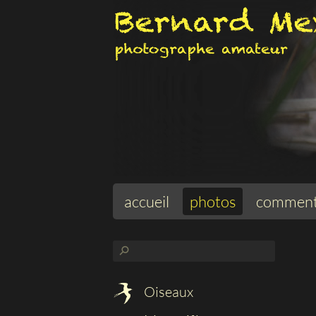
accueil
photos
comment
⚲
Oiseaux