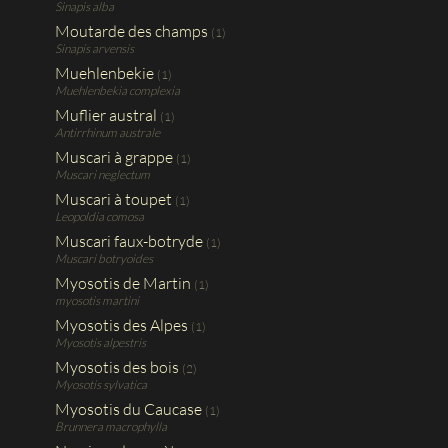
Sinapis alba
Moutarde des champs
(1)
Sinapis arvensis
Muehlenbekie
(1)
Muehlenbekia complexia
Muflier austral
(1)
Antirrhinum australe
Muscari à grappe
(1)
Muscari neglectum
Muscari à toupet
(1)
Leopoldia comosa
Muscari faux-botryde
(1)
Muscari botryoides
Myosotis de Martin
(1)
myosotis martini
Myosotis des Alpes
(1)
Myosotis alpestris
Myosotis des bois
(2)
Myosotis sylvatica
Myosotis du Caucase
(1)
Brunnera macrophylla