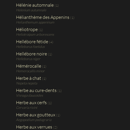
Hélénie automnale
(1)
Helenium autumnale
Hélianthème des Appenins
(1)
Helianthemum appeninum
Héliotrope
(1)
Heliotroipum arborescens
Hellébore fétide
(4)
Helleborus foetidus
Hellébore noire
(1)
Helleborus niger
Hémérocalle
(1)
Hemerocallis minor
Herbe à chat
(1)
Nepeta nepeta
Herbe au cure-dents
(1)
Visnaga daucoides
Herbe aux cerfs
(1)
Cervaria rivini
Herbe aux goutteux
(1)
Aegopodium podagraria
Herbe aux verrues
(2)