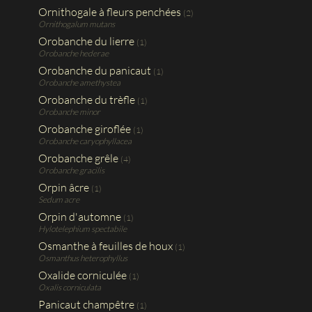
Ornithogale à fleurs penchées
(2)
Ornithogalum mutans
Orobanche du lierre
(1)
Orobanche hederae
Orobanche du panicaut
(1)
Orobanche amethystea
Orobanche du trèfle
(1)
Orobanche minor
Orobanche giroflée
(1)
Orobanche caryophyllacea
Orobanche grêle
(4)
Orobanche gracilis
Orpin âcre
(1)
Sedum acre
Orpin d'automne
(1)
Hylotelephium spectabile
Osmanthe à feuilles de houx
(1)
Osmanthus heterophyllus
Oxalide corniculée
(1)
Oxalis corniculata
Panicaut champêtre
(1)