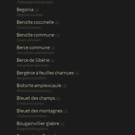
Ophiopogon planiscapus
Begonia
(1)
Begonia cucullata
Benoîte coccinelle
(2)
Geun coccineum
Benoîte commune
(1)
Geum urbanum
Berce commune
(2)
Heracleum sphondylium
Berce de Sibérie
(1)
Heracleum sibiricum
Bergénie à feuilles charnues
(1)
Bergenia crassifolia
Bistorte amplexicaule
(1)
Bistorta amplexicaulus
Bleuet des champs
(1)
Centaurea cyanus
Bleuet des montagnes
(1)
Centaurea montana
Bougainvillier glabre
(1)
Bougainvillea glabra