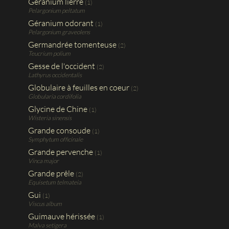
Géranium lierre
(1)
Pelargonium peltatum
Géranium odorant
(1)
Pelargonium graveolens
Germandrée tomenteuse
(2)
Teucrium polium
Gesse de l'occident
(2)
Lathyrus occidentalis
Globulaire à feuilles en coeur
(2)
Globularia cordifolia
Glycine de Chine
(1)
Wisteria sinensis
Grande consoude
(1)
Symphytum officinale
Grande pervenche
(1)
Vinca major
Grande prêle
(2)
Equisetum telmateia
Gui
(1)
Viscus album
Guimauve hérissée
(1)
Malva setigera