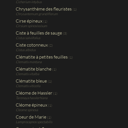
Cichorium intybus
Chrysanthème des fleuristes
(1)
Chrysantemum grandiflorum
Cirse épineux
(1)
Cirsium spinosissisum
Ciste à feuilles de sauge
(3)
Cistus salviifolius
Ciste cotonneux
(2)
Cistus albidus
Clématite à petites feuilles
(1)
Clematis montana
Clématite blanche
(1)
Clematis vitalba
Clématite bleue
(1)
Clematis viticella
Cléome de Hassler
(1)
Tarenaya hasslerhiana
Cléome épineux
(1)
Cleome spinosa
Coeur de Marie
(1)
Lamprocapnos spectabilis