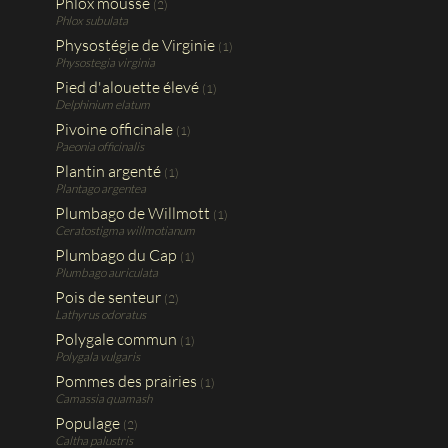
Phlox mousse
(2)
Phlox subulata
Physostégie de Virginie
(1)
Physostegia virginia
Pied d'alouette élevé
(1)
Delphinium elatum
Pivoine officinale
(1)
Paeonia officinalis
Plantin argenté
(1)
Plantago argentea
Plumbago de Willmott
(1)
Ceratostigma willmotianum
Plumbago du Cap
(1)
Plumbago auriculata
Pois de senteur
(2)
Lathyrus odoratus
Polygale commun
(1)
Polygala vulgaris
Pommes des prairies
(1)
Camassia quamash
Populage
(2)
Caltha palustris