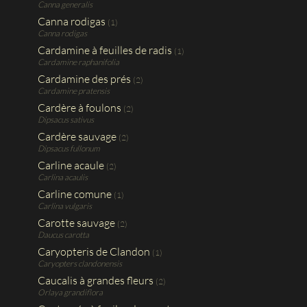
Canna generalis
Canna rodigas
(1)
Canna rodigas
Cardamine à feuilles de radis
(1)
Cardamine raphanifolia
Cardamine des prés
(2)
Cardamine pratensis
Cardère à foulons
(2)
Dipsacus sativus
Cardère sauvage
(2)
Dipsacus fullonum
Carline acaule
(2)
Carlina acaulis
Carline comune
(1)
Carlina vulgaris
Carotte sauvage
(2)
Daucus carotta
Caryopteris de Clandon
(1)
Caryopters clandonensis
Caucalis à grandes fleurs
(2)
Orlaya grandiflora