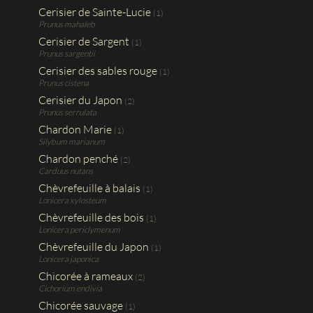
Cerisier de Sainte-Lucie
(1)
Prunus mahaleb
Cerisier de Sargent
(1)
Prunus sargentii
Cerisier des sables rouge
(1)
Prunus cistena
Cerisier du Japon
(2)
Prunus serrulata
Chardon Marie
(1)
Silybum marianum
Chardon penché
(2)
Carduus nutans
Chèvrefeuille à balais
(1)
Lonicera xylosteum
Chèvrefeuille des bois
(1)
Lonicera periclymenum
Chèvrefeuille du Japon
(1)
Lonicera japonica
Chicorée à rameaux
(2)
Cichorium endivia
Chicorée sauvage
(1)