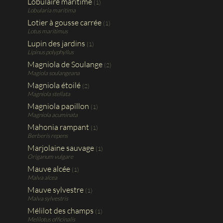
Lobulaire maritime
(1)
Lobularia maritima
Lotier à gousse carrée
(1)
Lotus maritimus
Lupin des jardins
(1)
Lipinus polyphyllus
Magniola de Soulange
(2)
Magiola soulangeana
Magniola étoilé
(2)
Magniola stellata
Magniola papillon
(1)
Magniola acuminata
Mahonia rampant
(1)
Berberis repens
Marjolaine sauvage
(1)
Origanum vulgare
Mauve alcée
(1)
Malva alcea
Mauve sylvestre
(1)
Malva sylvestris
Mélilot des champs
(1)
Melilotus officinalis