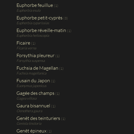
Euphorbe feuillue
(1)
Euphorbia esula
Euphorbe petit-cyprès
(3)
Euphorbia cyparissias
Euphorbe réveille-matin
(1)
Euphorbia helioscopia
Ficaire
(1)
Ficaria verna
Forsythia pleureur
(1)
Forsythia suspensa
Fuchsia de Magellan
(1)
Fuchsia magellanica
Fusain du Japon
(1)
Euonymus japonicus
Gagée des champs
(1)
Gagea villosa
Gaura bisannuel
(1)
Oenothera gaura
Genêt des teinturiers
(1)
Genista tinctoria
Genêt épineux
(1)