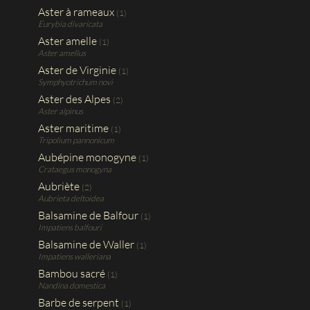
Aster à rameaux
(1)
Eurybia divaricata
Aster amelle
(1)
Aster amellus
Aster de Virginie
(1)
Symphyotrichum novi
Aster des Alpes
(2)
Aster alpinus
Aster maritime
(1)
Tripolium pannonicum
Aubépine monogyne
(1)
Crataegus monogyna
Aubriète
(2)
Aubrieta deltoidea
Balsamine de Balfour
(1)
Impatiens balfouri
Balsamine de Waller
(1)
Impatiens walleriana
Bambou sacré
(1)
Nandina domestica
Barbe de serpent
(1)