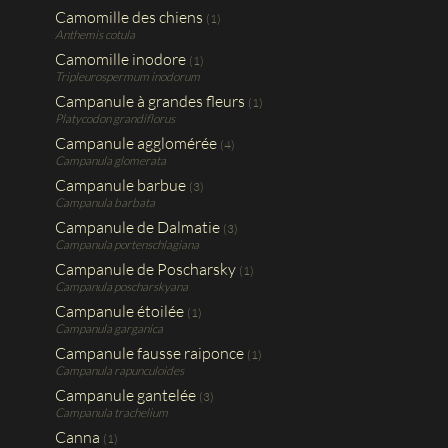
Camomille des chiens
(1)
Anthemis cotula
Camomille inodore
(1)
Tripleurospermum inodorum
Campanule à grandes fleurs
(1)
Platycodon grandiflorus
Campanule agglomérée
(4)
Campanula glomerata
Campanule barbue
(3)
Campanula barbata
Campanule de Dalmatie
(3)
Campanula portenschlagiana
Campanule de Poscharsky
(1)
Campanula poscharskyana
Campanule étoilée
(1)
Campanula garganica
Campanule fausse raiponce
(1)
Campanula rapunculoides
Campanule gantelée
(3)
Campanula trachelium
Canna
(1)