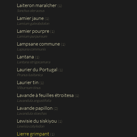
Laiteron maraîcher
(1)
Sonchus oleraceus
Lamier jaune
(1)
Lamium galeobdolon
Lamier pourpre
(1)
Lamium purpureum
Lampsane commune
(1)
Lapsana communis
Lantana
(1)
Lantana strigocamara
Laurier du Portugal
(1)
Prunus lusitanica
Laurier tin
(1)
Viburnum tinus
Lavande à feuilles étroitesa
(1)
Lavandula angustifolia
Lavande papillon
(2)
Lavandula stoechas
Lewisie du siskiyou
(1)
Lewisia cotyledon
Lierre grimpant
(1)