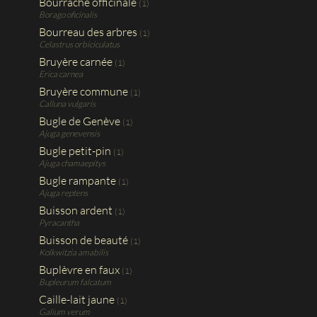
Bourrache officinale
(1)
Borago oficinalis
Bourreau des arbres
(1)
Celastrus orbiciculatus
Bruyère carnée
(1)
Erica carnea
Bruyère commune
(1)
Calluna vulgaris
Bugle de Genève
(1)
Ajuga genevensis
Bugle petit-pin
(1)
Ajuga chamaepitys
Bugle rampante
(1)
Ajuga reptens
Buisson ardent
(1)
Pyracantha
Buisson de beauté
(1)
Kolkwitzia amabilis
Buplèvre en faux
(1)
Bupleurum falcatum
Caille-lait jaune
(1)
Galium verum