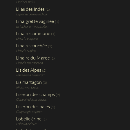
Hedera helix
Lilas des Indes
(1)
Lagerstroemia indica
Linaigrette vaginée
(1)
Eriophorum vaginatum
Linaire commune
(1)
Linaria vulgaris
Linaire couchée
(1)
Linaria supina
Linaire du Maroc
(1)
Linaria maroccana
Lis des Alpes
(2)
Paradisea liliastrum
Lis martagon
(3)
lilium martagon
Liseron des champs
(2)
Convolvulus arvensis
Liseron des haies
(1)
Calystegia sepium
Lobélie érine
(2)
Lobelia erinus