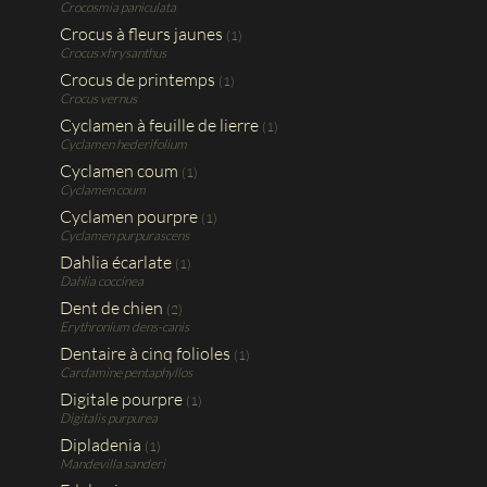
Crocosmia paniculata
Crocus à fleurs jaunes
(1)
Crocus xhrysanthus
Crocus de printemps
(1)
Crocus vernus
Cyclamen à feuille de lierre
(1)
Cyclamen hederifolium
Cyclamen coum
(1)
Cyclamen coum
Cyclamen pourpre
(1)
Cyclamen purpurascens
Dahlia écarlate
(1)
Dahlia coccinea
Dent de chien
(2)
Erythronium dens-canis
Dentaire à cinq folioles
(1)
Cardamine pentaphyllos
Digitale pourpre
(1)
Digitalis purpurea
Dipladenia
(1)
Mandevilla sanderi