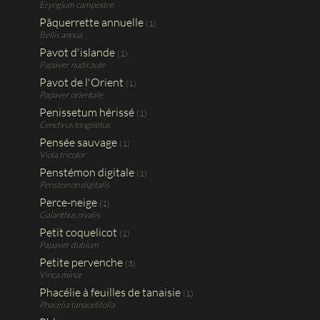
Eryngium campestre
Pâquerrette annuelle
(1)
Bellis annua
Pavot d'islande
(1)
Papaver nudicaule
Pavot de l'Orient
(1)
Papaver orientale
Penissetum hérissé
(1)
Cenchrus longisetus
Pensée sauvage
(1)
Viola tricolor
Penstémon digitale
(1)
Penstemon digitalis
Perce-neige
(1)
Galanthus nivalis
Petit coquelicot
(1)
Papaver dubium
Petite pervenche
(3)
Vinca minor
Phacélie à feuilles de tanaisie
(1)
Phacelia tanacetifolia