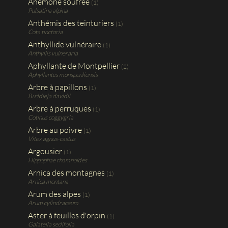
Anémone soufrée
(1)
Pulsatina alpina
Anthémis des teinturiers
(1)
Cota tinctoria
Anthyllide vulnéraire
(1)
Anthyllis vulneraria
Aphyllante de Montpellier
(2)
Aphyllantes monspenliensis
Arbre à papillons
(1)
Buddleja davidii
Arbre à perruques
(1)
Cotinus coggygria
Arbre au poivre
(1)
Vitex agnus-castus
Argousier
(1)
Hippophae rhamnoides
Arnica des montagnes
(1)
Arnica montana
Arum des alpes
(1)
Arum cylindraceum
Aster à feuilles d'orpin
(1)
Galatella sedifolia