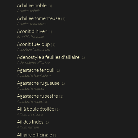
Achillée noble
(3)
Achillea nobilis
Achillée tomenteuse
(1)
Achillea tomentosa
Aconit d'hiver
(1)
Eranthis hyemalis
Aconit tue-loup
(1)
Aconitum lycoctonum
Adenostyle à feuilles d'alliaire
(1)
Adenostyles alliariae
Agastache fenouil
(1)
Agastache foeniculum
Agastache rugueuse
(1)
Agastache rugosa
Agastache rupestre
(1)
Agastache rupestris
Ail à boule étoilée
(1)
Allium chrstophii
Ail des Indes
(1)
Allium nigrum
Alliaire officinale
(1)