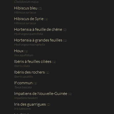
Chelidonium majus
Hibiscus bleu
(2)
Hibiscus syriacus
Hibiscus de Syrie
(1)
Hibiscus syriacus
Hortensia à feuille de chêne
(2)
Hydrangea quercifolia
Hortensia à grandes feuilles
(1)
Hydrangea macrophylla
Houx
(1)
Ilex aquifolium
Ibéris à feuilles ciliées
(1)
Iberis ciliata
Ibéris des rochers
(1)
Iberis saxatilis
If commun
(1)
Taxus baccata
Impatiens de Nouvelle-Guinée
(1)
Impatiens hawkeri
Iris des guarrigues
(2)
Iris lutescens