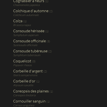
Cognassier à fleurs
(1)
Chaenomeles japonica
Colchique d'automne
(2)
Colchicum autumnale
Colza
(1)
Brassica napus
Consoude hérissée
(1)
Symphytum asperum
Consoude officinale
(3)
Syonsoude officinale
Consoude tubéreuse
(2)
Symphitum tuberosum
Coquelicot
(3)
Papaver rhoeas
Corbeille d'argent
(2)
Iberis sempervirens
Corbeille d'or
(1)
Alyssum saxatile
Coreopsis des plaines
(1)
Coreopsis tinctoria
Cornouiller sanguin
(1)
Cornus sanguinea