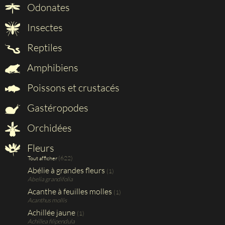
Odonates
Insectes
Reptiles
Amphibiens
Poissons et crustacés
Gastéropodes
Orchidées
Fleurs
(622)
Tout afficher
Abélie à grandes fleurs
(1)
Abelia grandifolia
Acanthe à feuilles molles
(1)
Acanthus mollis
Achillée jaune
(1)
Achillea filipendula