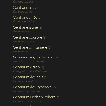
Genistia scorpius
Gentiane acaule
(2)
Gentiana acaulis
Gentiane ciliée
(1)
Gentianopsis ciliata
Gentiane jaune
(3)
Gentiana lutea
Gentiane pourpre
(3)
Gentiana purpurea
Gentiane printanière
(2)
Gentiana verna
Géranium à gros rhisome
(1)
Geranium macrorrhisome
Géranium citron
(1)
Pelargonium odoratissimum
Géranium des bois
(3)
Geranium sylvaticum
Géranium des Pyrénées
(2)
Geranium pyrenaicum
Géranium Herbe à Robert
(2)
Geranium robertianum