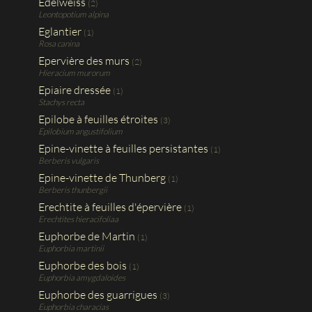
Edelweiss
(2)
Leontopotium alpina
Eglantier
(1)
Rosa canina
Epervière des murs
(2)
Hieracium murorum
Epiaire dressée
(1)
Stachys recta
Epilobe à feuilles étroites
(3)
Epilobium angustifolium
Epine-vinette à feuilles persistantes
(1)
Berberis vulgaris
Epine-vinette de Thunberg
(1)
Berberis thunbergii
Erechtite à feuilles d'épervière
(1)
Erechtites hieracifoliaa
Euphorbe de Martin
(1)
Euphorbia martinii
Euphorbe des bois
(1)
Euphorbia amygdaloides
Euphorbe des guarrigues
(3)
Euphorbia characias