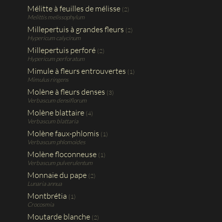
Mélitte à feuilles de mélisse
(2)
Melittis melissophylum
Millepertuis à grandes fleurs
(2)
Hypericum calycinum
Millepertuis perforé
(2)
Hypericum perforatum
Mimule à fleurs entrouvertes
(1)
Mimulus ringens
Molène à fleurs denses
(3)
Verbascum densiflorum
Molène blattaire
(4)
Verbascum blattaria
Molène faux-phlomis
(1)
Verbascum phlomoides
Molène floconneuse
(1)
Verbascum pulverulentum
Monnaie du pape
(2)
Lunaria annua
Montbrétia
(1)
Crocosmia
Moutarde blanche
(2)