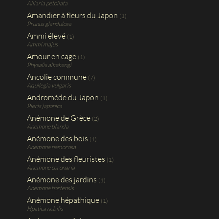
Alliaria petoliata
Amandier à fleurs du Japon
(1)
Prunus glandulosa
Ammi élevé
(1)
Ammi majus
Amour en cage
(1)
Physalis alkekengi
Ancolie commune
(7)
Aquilegia vulgaris
Andromède du Japon
(1)
Pieris japonica
Anémone de Grèce
(2)
Anemone blanda
Anémone des bois
(1)
Anemone nemorosa
Anémone des fleuristes
(1)
Anemone coronaria
Anémone des jardins
(1)
Anemone hortensis
Anémone hépathique
(1)
Hpatica nobilis