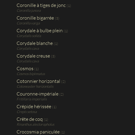
Coronille à tiges de jonc
(1)
Coronilla juncea
Coronille bigarrée
(3)
Coronilla varga
Corydale à bulbe plein
(1)
Corydalis solida
Corydale blanche
(1)
Corydalis cava
Corydale creuse
(3)
Corydalis cava
Cosmos
(1)
Cosmos bipinnatus
Cotonnier horizontal
(2)
Cotoneaster horizontalis
Couronne-impériale
(2)
Fritillaria imperialis
Crépide hérissée
(1)
Crepis setosa
Crête de coq
(1)
Rinanthus alectoropholus
Crocosmia paniculée
(1)