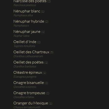
Narcisse des poètes
(2)
Narcissus poeticus
Nénuphar blanc
(1)
Nymphaea alba
Nénuphar hybride
(2)
Nymphaea x
Nénuphar jaune
(1)
Nuphar lutea
Oeillet d'Inde
(2)
Tagenes tenuifolia
Oeillet des Chartreux
(5)
Dianthus cathusianorum
Oeillet des poètes
(1)
Dianthus barbatus
Oléastre épineux
(1)
Elaeagnus pungens
Onagre bisanuelle
(2)
Oenothera biennis
Onagre trompeuse
(2)
Oenothera fallax
Oranger du Mexique
(1)
Choisya ternata kunth