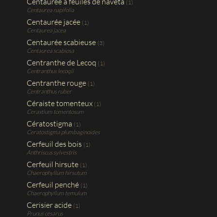
Centaurée à feuiles de naveta
(1)
Centaurea napifolia
Centaurée jacée
(1)
Centaurea jacea
Centaurée scabieuse
(3)
Centaurea scabiosa
Centranthe de Lecoq
(1)
Centranthus lecoqii
Centranthe rouge
(1)
Centranthus ruber
Céraiste tomenteux
(1)
Cerastium tomentosum
Cératostigma
(1)
Ceratostigma plumbaginoides
Cerfeuil des bois
(1)
Anthriscus sylvestris
Cerfeuil hirsute
(1)
Chaerophyllum hirsutum
Cerfeuil penché
(1)
Chaerophyllum temulum
Cerisier acide
(1)
Prunus cesarus