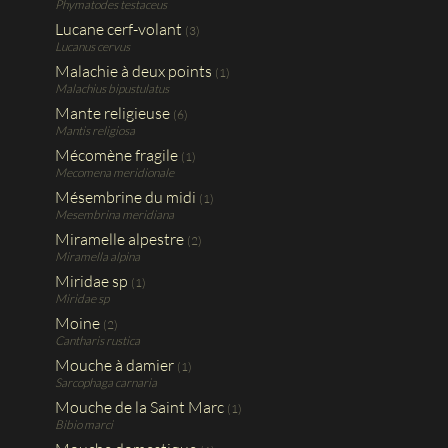
Phymatodes testaceus
Lucane cerf-volant
(3)
Lucanus cervus
Malachie à deux points
(1)
Malachius bipustulatus
Mante religieuse
(6)
Mantis religiosa
Mécomène fragile
(1)
Mecomena meridionale
Mésembrine du midi
(1)
Mesembrina meridiana
Miramelle alpestre
(2)
Miramella alpina
Miridae sp
(1)
Miridae sp
Moine
(2)
Cantharis rustica
Mouche à damier
(1)
Sarcophaga carnaria
Mouche de la Saint Marc
(1)
Bibio marci