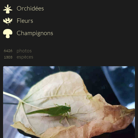
Orchidées
Fleurs
Champignons
photos
6426
espèces
1303