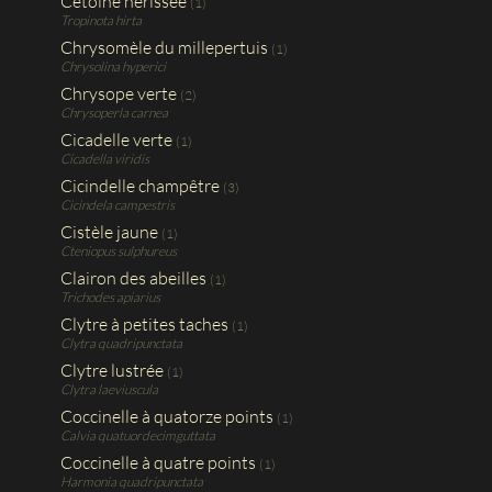
Cétoine hérissée
(1)
Tropinota hirta
Chrysomèle du millepertuis
(1)
Chrysolina hyperici
Chrysope verte
(2)
Chrysoperla carnea
Cicadelle verte
(1)
Cicadella viridis
Cicindelle champêtre
(3)
Cicindela campestris
Cistèle jaune
(1)
Cteniopus sulphureus
Clairon des abeilles
(1)
Trichodes apiarius
Clytre à petites taches
(1)
Clytra quadripunctata
Clytre lustrée
(1)
Clytra laeviuscula
Coccinelle à quatorze points
(1)
Calvia quatuordecimguttata
Coccinelle à quatre points
(1)
Harmonia quadripunctata