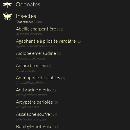
Odonates
Insectes
(236)
Tout afficher
Abeille charpentière
(11)
Xylocopa violacea
Agaphantie à pilosité verdâtre
(1)
Agapanthia villosoviridides
Aïolope émeraudine
(1)
Aiolopus thalassinus
Amare bronzée
(1)
Amara aenea
Ammophile des sables
(1)
Ammophila sabulosa
Anthracine morio
(1)
Hemipenthes vmorio
Arcyptère bariolée
(3)
Arcyptera fusca
Ascalaphe soufré
(14)
Libelloides coccagius
Bombyle hottentot
(1)