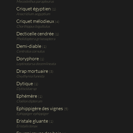
Mecostethus parapleurus
Criquet égyptien
(1)
Anacridium aegyptium
Criquet mélodieux
(4)
Chorthippus biguttulus
Decticelle cendrée
(1)
Pholidoptera griseoaptera
Demi-diable
(1)
Centrotus cornutus
Doryphore
(1)
Leptinotarsa decemlineata
Drap mortuaire
(3)
Oxythyrea funesta
Dytique
(1)
Dytiscidae sp
Ephémère
(1)
Cloélon dipterum
Ephippigère des vignes
(5)
Ephippiger ephippiger
Eristale gluante
(1)
Eristalis tenax