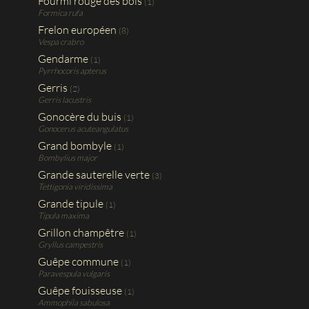
Fourmi rouge des bois
(1)
Formica rufa
Frelon européen
(8)
Vespa crabro
Gendarme
(1)
Pyrrhocoris apterus
Gerris
(2)
Gerris lacustris
Gonocère du buis
(1)
Gonocerus acuteangulatus
Grand bombyle
(1)
Bombylius major
Grande sauterelle verte
(3)
Tettigonia viridissima
Grande tipule
(1)
Tipula maxima
Grillon champêtre
(1)
Gryllus campestris
Guêpe commune
(1)
Paravespula vulgaris
Guêpe fouisseuse
(1)
Ammophila sabulosa