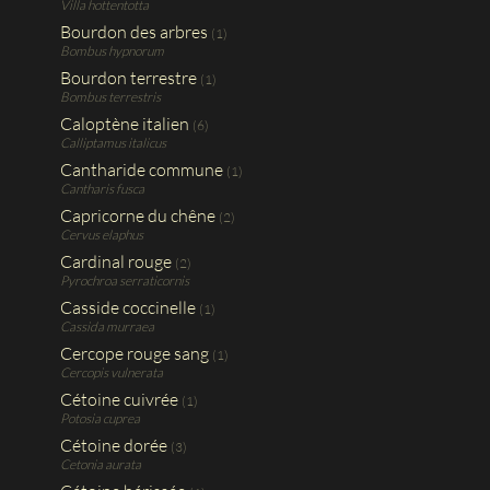
Villa hottentotta
Bourdon des arbres
(1)
Bombus hypnorum
Bourdon terrestre
(1)
Bombus terrestris
Caloptène italien
(6)
Calliptamus italicus
Cantharide commune
(1)
Cantharis fusca
Capricorne du chêne
(2)
Cervus elaphus
Cardinal rouge
(2)
Pyrochroa serraticornis
Casside coccinelle
(1)
Cassida murraea
Cercope rouge sang
(1)
Cercopis vulnerata
Cétoine cuivrée
(1)
Potosia cuprea
Cétoine dorée
(3)
Cetonia aurata