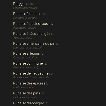
Phrygane
(3)
Lepidostoma hirtum
Punaise à damier
(1)
Spilosthelus saxatils
Punaise à pattes rousses
(3)
Pentatoma ruficolis
Punaise à tête allongée
(1)
Aelia acuminata
Punaise américaine du pin
(1)
Leptoglossus occidentalis
Punaise arlequin
(2)
Graphosoma italicum
Punaise commune
(1)
Rhyparochromus vulgaris
Punaise de l'aubépine
(1)
Acanthosoma haemorrhoidale
Punaise des épicéas
(1)
Gastrodes abetium
Punaise des pins
(1)
Holcogaster fibulata
Punaise diabolique
(1)