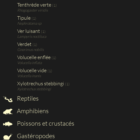
Tenthrède verte
(1)
Rhogogaster viridis
Tipule
(1)
Nephrotoma sp
Ver luisant
(1)
Lampyris noctiluca
Verdet
(1)
Gnorimus nobilis
Volucelle enflée
(1)
Volucella inflata
Volucelle vide
(1)
Volucella inanis
Xylotrechus stebbingi
(1)
Xylotrechus stebbingi
Reptiles
Amphibiens
Poissons et crustacés
Gastéropodes