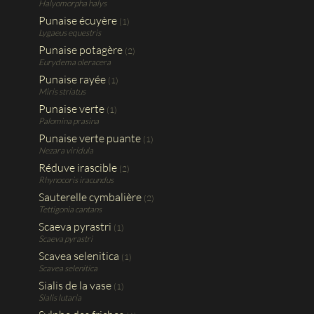
Halyomorpha halys
Punaise écuyère
(1)
Lygaeus equestris
Punaise potagère
(2)
Eurydema oleracera
Punaise rayée
(1)
Miris striatus
Punaise verte
(1)
Palomina prasina
Punaise verte puante
(1)
Nezara viridula
Réduve irascible
(2)
Rhynocoris iracundus
Sauterelle cymbalière
(2)
Tettigonia cantans
Scaeva pyrastri
(1)
Scaeva pyrastri
Scavea selenitica
(1)
Scavea selenitica
Sialis de la vase
(1)
Sialis lutaria