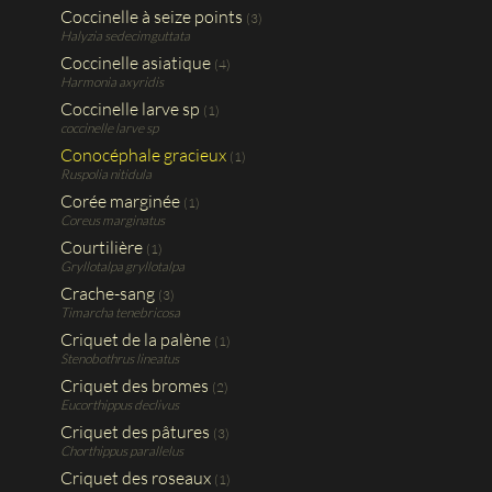
Coccinelle à seize points
(3)
Halyzia sedecimguttata
Coccinelle asiatique
(4)
Harmonia axyridis
Coccinelle larve sp
(1)
coccinelle larve sp
Conocéphale gracieux
(1)
Ruspolia nitidula
Corée marginée
(1)
Coreus marginatus
Courtilière
(1)
Gryllotalpa gryllotalpa
Crache-sang
(3)
Timarcha tenebricosa
Criquet de la palène
(1)
Stenobothrus lineatus
Criquet des bromes
(2)
Eucorthippus declivus
Criquet des pâtures
(3)
Chorthippus parallelus
Criquet des roseaux
(1)