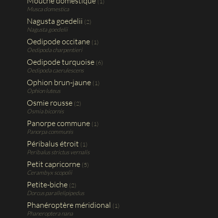
Mouche domestique
(1)
Musca domestica
Nagusta goedelii
(2)
Nagusta goedelii
Oedipode occitane
(1)
Oedipoda charpentieri
Oedipode turquoise
(6)
Oedipoda caerulescens
Ophion brun-jaune
(1)
Ophion luteus
Osmie rousse
(2)
Osmia bicornis
Panorpe commune
(1)
Panorpa communis
Péribalus étroit
(1)
Peribalus strictus vernalis
Petit capricorne
(5)
Cerambyx scopolii
Petite-biche
(2)
Dorcus parallelipipedus
Phanéroptère méridional
(1)
Phaneroptera nana