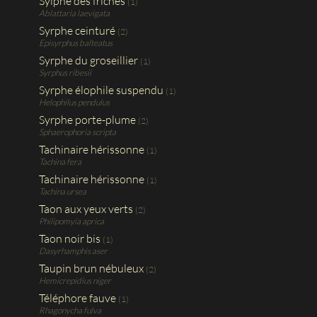
Sylphe des friches
(1)
Ablattaria laevigata
Syrphe ceinturé
(2)
Episyrphus balteatus
Syrphe du groseillier
(1)
Syrphus ribesii
Syrphe élophile suspendu
(1)
Helophilus pendulus
Syrphe porte-plume
(2)
Sphaerophoria scripta
Tachinaire hérissonne
(1)
Tachina fera
Tachinaire hérissonne
(1)
Tachina ursea
Taon aux yeux verts
(2)
Philipomyia aprica
Taon noir bis
(1)
Dasyrhamphis aser
Taupin brun nébuleux
(2)
Hemicrepidius niger
Téléphore fauve
(1)
Rhagonycha fulva