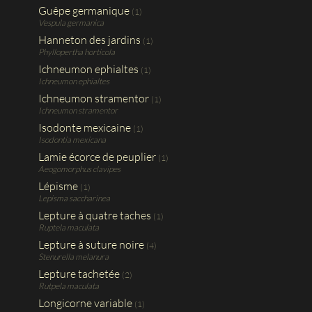
Guêpe germanique
(1)
Vespula germanica
Hanneton des jardins
(1)
Phyllopertha horticola
Ichneumon ephialtes
(1)
Ichneumon ephialtes
Ichneumon stramentor
(1)
Ichneumon stramentor
Isodonte mexicaine
(1)
Isodontia mexicana
Lamie écorce de peuplier
(1)
Aeogomorphus clavipes
Lépisme
(1)
Lepisma saccharinea
Lepture à quatre taches
(1)
Ruptela maculata
Lepture à suture noire
(4)
Stenurella melanura
Lepture tachetée
(2)
Rutpela maculata
Longicorne variable
(1)