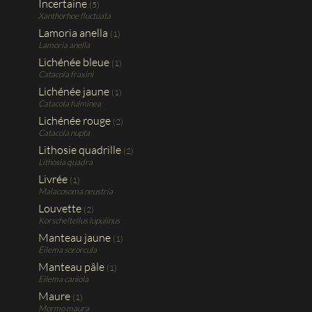
Incertaine
(5)
Xanthorhoe fluctuata
Lamoria anella
(1)
Lamoria anella
Lichénée bleue
(1)
Catacola fraxini
Lichénée jaune
(1)
Catacola fulminea
Lichénée rouge
(2)
Catacola nupta
Lithosie quadrille
(2)
Lithosia quadra
Livrée
(1)
Malacosoma neustria
Louvette
(2)
Korscheltellus lupulinus
Manteau jaune
(1)
Eilema sororcula
Manteau pâle
(1)
Eilema caniola
Maure
(1)
Mormo maura