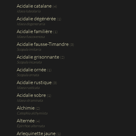
Acidalie catalane
(4)
idaea luteolaria
Acidalie dégénérée
(1)
Idaea degeneraria
Acidalie familière
(1)
Idaea fuscovenosa
Acidalie fausse-Timandre
(3)
Scopula imitaria
Acidalie grisonnante
(2)
Scopula incanata
Acidalie ornée
(1)
Scopula ornata
Acidalie rustique
(3)
Idaea rusticata
Acidalie sobre
(1)
Idaea straminata
Alchimie
(2)
Catephia alchymista
Alternée
(4)
Epirrhoe alternata
Arlequinette jaune
(1)