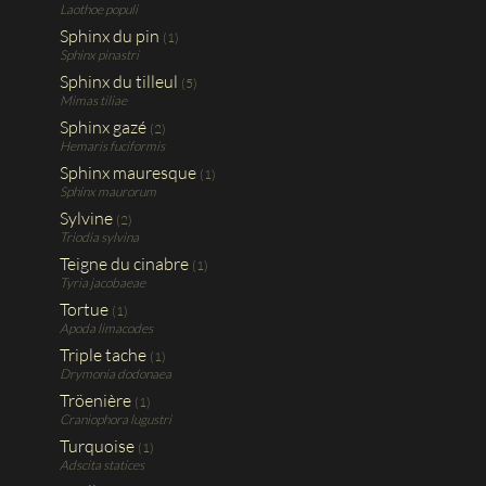
Laothoe populi
Sphinx du pin
(1)
Sphinx pinastri
Sphinx du tilleul
(5)
Mimas tiliae
Sphinx gazé
(2)
Hemaris fuciformis
Sphinx mauresque
(1)
Sphinx maurorum
Sylvine
(2)
Triodia sylvina
Teigne du cinabre
(1)
Tyria jacobaeae
Tortue
(1)
Apoda limacodes
Triple tache
(1)
Drymonia dodonaea
Tröenière
(1)
Craniophora lugustri
Turquoise
(1)
Adscita statices