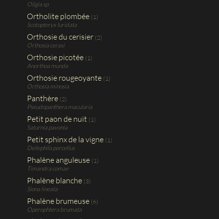
Oligia sp
Ortholite plombée
(1)
Scotopteryx luridata
Orthosie du cerisier
(2)
Orthosia cerasi
Orthosie picotée
(1)
Anorthoa munda
Orthosie rougeoyante
(1)
Orthosia minosia
Panthère
(2)
Pseudopanthera macularia
Petit paon de nuit
(1)
Saturnia pavonia
Petit sphinx de la vigne
(1)
Deilephila porcellus
Phalène anguleuse
(1)
Timandra comae
Phalène blanche
(3)
Siona lineata
Phalène brumeuse
(6)
Operophtera brumata