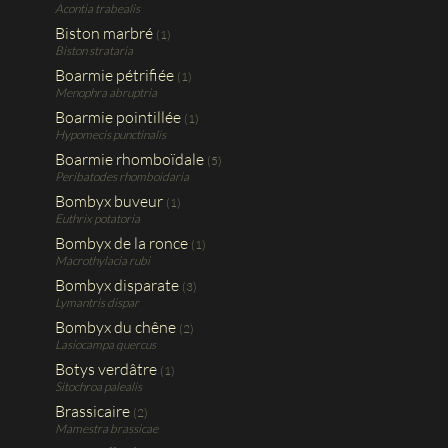
Acontia trabealis
Biston marbré
(1)
Biston strataria
Boarmie pétrifiée
(1)
Menophra abruptria
Boarmie pointillée
(1)
Hypomecis punctinalis
Boarmie rhomboïdale
(5)
Peribatodes rhomboidaria
Bombyx buveur
(1)
Euthrix potatoria
Bombyx de la ronce
(1)
Macrothylacia rubi
Bombyx disparate
(3)
Lymantris dispar
Bombyx du chêne
(2)
Lasiocampa quercus
Botys verdâtre
(1)
Sitochroa palealis
Brassicaire
(2)
Mamestra brassicae