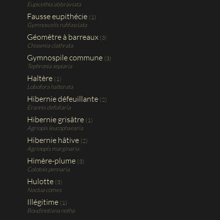
Eupicethia abbraviata
Fausse eupithécie
(1)
Gymnoscelis rufifasciata
Géomètre à barreaux
(3)
Chiasmia clathrata
Gymnospile commune
(3)
Tephronia sepiaria
Haltère
(1)
Lobofora halterata
Hibernie défeuillante
(2)
Erannis defoliaria
Hibernie grisâtre
(1)
Agriopis leucophaearia
Hibernie hâtive
(2)
Agrioopis marginaria
Himère-plume
(3)
Colotois pennaria
Hulotte
(3)
Noctua comes
Illégitime
(1)
Boudinotiana notha