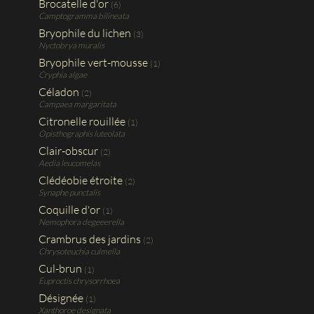
Brocatelle d'or
(6)
Camptogramma bilineata
Bryophile du lichen
(3)
Nyctobrya muralis
Bryophile vert-mousse
(1)
Cryphia algae
Céladon
(2)
Campaea margaritata
Citronelle rouillée
(1)
Opisthographis luteolata
Clair-obscur
(2)
Aedia leucomelas
Clédéobie étroite
(2)
Synaphe punctalis
Coquille d'or
(1)
Nemophora degeeerella
Crambrus des jardins
(2)
Chrysoteuchia culmella
Cul-brun
(1)
Euproctis chrysorrhoea
Désignée
(1)
Xanthoroe designata