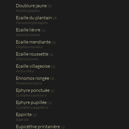
Doublure jaune
(6)
Euclidia glyphica
Ecaille du plantain
(3)
Parasemia plantaginis
Ecaille lièvre
(1)
Spilarctia luteum
Ecaille mendiante
(1)
Diaphora mendica
Ecaille roussette
(1)
Diacrisa sianno
Ecaille villageoise
(1)
Arctia villica
Ennomos rongée
(3)
Ennomos erosaria
Ephyre ponctuée
(1)
Cyclophora punctaria
Ephyre pupillée
(1)
Cyclophora puppillaria
Eppirite
(1)
Eppirata
Eupicéthie printanière
(1)