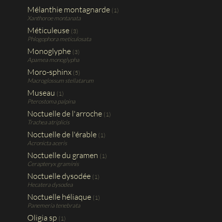
Mélanthie montagnarde
(1)
Xanthoroe montanata
Méticuleuse
(3)
Phlogophora meticulosata
Monoglyphe
(3)
Apamea monoglypha
Moro-sphinx
(5)
Macroglossum stellatarum
Museau
(1)
Pterostoma palpina
Noctuelle de l'arroche
(1)
Trachea atriplicis
Noctuelle de l'érable
(1)
Acronicta aceris
Noctuelle du gramen
(1)
Cerapteryx graminis
Noctuelle dysodée
(1)
Hecatera dysodea
Noctuelle héliaque
(1)
Panemeria tenebrata
Oligia sp
(1)