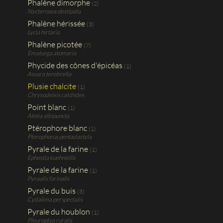
Phalène dimorphe
(2)
Nycterosea obstipata
Phalène hérissée
(3)
Lycia hirtaria
Phalène picotée
(7)
Ematurga atomaria
Phycide des cônes d'épicéas
(1)
Assara terebrella
Plusie chalcite
(1)
Chrysodeixis calchides
Point blanc
(1)
Aletia albipuncta
Ptérophore blanc
(1)
Pterophorus pentadactyla
Pyrale de la farine
(1)
Ephestia kuehniella
Pyrale de la farine
(1)
Pyraalis farinalis
Pyrale du buis
(3)
Cydalima perspectalis
Pyrale du houblon
(1)
Pleuroptya ruralis