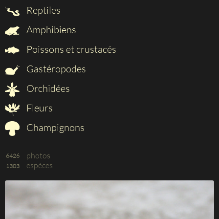
Reptiles
Amphibiens
Poissons et crustacés
Gastéropodes
Orchidées
Fleurs
Champignons
photos
6426
espèces
1303