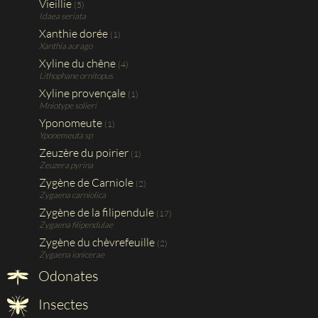
Vieillie
(5)
Idaea seriata
Xanthie dorée
(1)
Xanthia aurago
Xyline du chêne
(4)
Lithophane ornitopus
Xyline provençale
(1)
Mniotype solieri
Yponomeute
(1)
Yponemeuta sp
Zeuzère du poirier
(1)
Zeuzera pyrina
Zygène de Carniole
(2)
Zygaena carniolica
Zygène de la filipendule
(17)
Zygaena filipendulae
Zygène du chèvrefeuille
(2)
Zygaena ionicerae
Odonates
Insectes