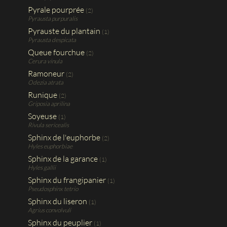
Pyrale pourprée
(2)
Pyrausta purpuralis
Pyrauste du plantain
(1)
Pyrausta despicata
Queue fourchue
(2)
Cerura vinula
Ramoneur
(2)
Odezia atrata
Runique
(2)
Griposia aprilina
Soyeuse
(1)
Rivula sericealis
Sphinx de l'euphorbe
(2)
Hyles euphorbiae
Sphinx de la garance
(1)
Hyles gallii
Sphinx du frangipanier
(1)
Pseudosphinx tetrio
Sphinx du liseron
(1)
Agrius convolvuli
Sphinx du peuplier
(1)