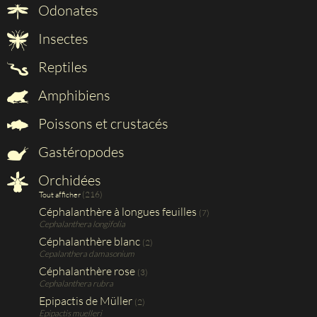
Odonates
Insectes
Reptiles
Amphibiens
Poissons et crustacés
Gastéropodes
Orchidées
(216)
Tout afficher
Céphalanthère à longues feuilles
(7)
Cephalanthera longifolia
Céphalanthère blanc
(2)
Cepalanthera damasonium
Céphalanthère rose
(3)
Cephalanthera rubra
Epipactis de Müller
(2)
Epipactis muelleri