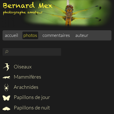
accueil
photos
commentaires
auteur
⚲
Oiseaux
Mammifères
Arachnides
Papillons de jour
Papillons de nuit