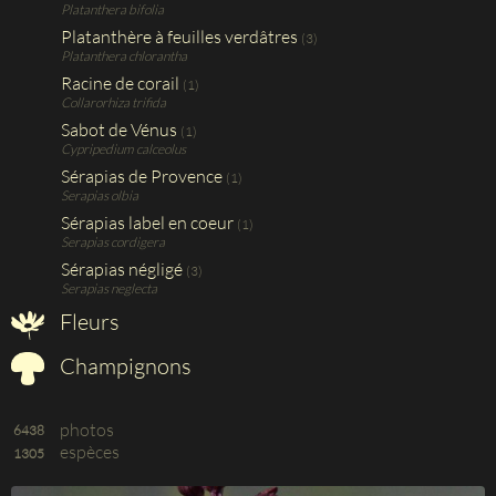
Platanthera bifolia
Platanthère à feuilles verdâtres
(3)
Platanthera chlorantha
Racine de corail
(1)
Collarorhiza trifida
Sabot de Vénus
(1)
Cypripedium calceolus
Sérapias de Provence
(1)
Serapias olbia
Sérapias label en coeur
(1)
Serapias cordigera
Sérapias négligé
(3)
Serapias neglecta
Fleurs
Champignons
photos
6438
espèces
1305