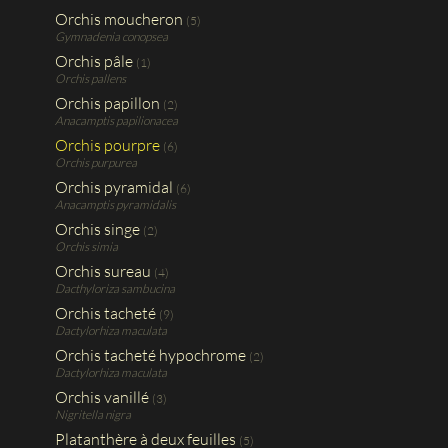
Orchis moucheron
(5)
Gymnadenia conopsea
Orchis pâle
(1)
Orchis pallens
Orchis papillon
(2)
Anacamptis papilionacea
Orchis pourpre
(6)
Orchis purpurea
Orchis pyramidal
(6)
Anacamptis pyramidalis
Orchis singe
(2)
Orchis simia
Orchis sureau
(4)
Dacthyloriza sambucina
Orchis tacheté
(9)
Dactylorhiza maculata
Orchis tacheté hypochrome
(2)
Dactylorhiza maculata
Orchis vanillé
(3)
Nigritella nigra
Platanthère à deux feuilles
(5)