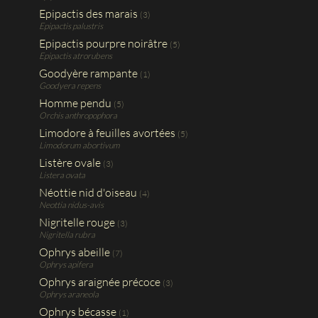
Epipactis des marais
(3)
Epipactis palustris
Epipactis pourpre noirâtre
(5)
Epipactis atrorubens
Goodyère rampante
(1)
Goodyera repens
Homme pendu
(5)
Orchis anthropophora
Limodore à feuilles avortées
(5)
Limodorum abortivum
Listère ovale
(3)
Listera ovata
Néottie nid d'oiseau
(4)
Neottia nidus-avis
Nigritelle rouge
(3)
Nigritella rubra
Ophrys abeille
(7)
Ophrys apifera
Ophrys araignée précoce
(3)
Ophrys araneola
Ophrys bécasse
(1)