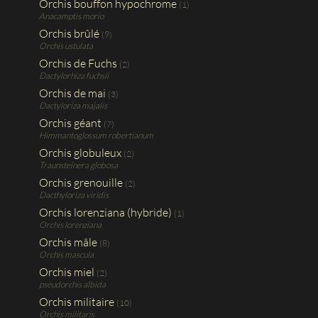
Orchis bouffon hypochrome
(1)
Anacamptis morio
Orchis brûlé
(9)
Orchis ustulata
Orchis de Fuchs
(2)
Dactylorhiza fuchsii
Orchis de mai
(3)
Dactyloriza majalis
Orchis géant
(7)
Himmantoglossum robertianum
Orchis globuleux
(2)
Traunsteinera globosa
Orchis grenouille
(2)
Dacthyloriza viridis
Orchis lorenziana (hybride)
(1)
Orchis lorenziana
Orchis mâle
(8)
Orchis mascula
Orchis miel
(2)
pseudorchis albida
Orchis militaire
(10)
Orchis militaris