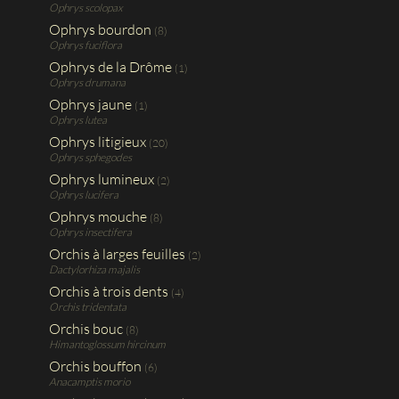
Ophrys scolopax
Ophrys bourdon
(8)
Ophrys fuciflora
Ophrys de la Drôme
(1)
Ophrys drumana
Ophrys jaune
(1)
Ophrys lutea
Ophrys litigieux
(20)
Ophrys sphegodes
Ophrys lumineux
(2)
Ophrys lucifera
Ophrys mouche
(8)
Ophrys insectifera
Orchis à larges feuilles
(2)
Dactylorhiza majalis
Orchis à trois dents
(4)
Orchis tridentata
Orchis bouc
(8)
Himantoglossum hircinum
Orchis bouffon
(6)
Anacamptis morio