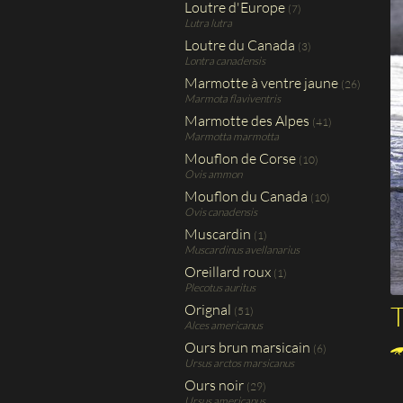
Loutre d'Europe
(7)
Lutra lutra
Loutre du Canada
(3)
Lontra canadensis
Marmotte à ventre jaune
(26)
Marmota flaviventris
Marmotte des Alpes
(41)
Marmotta marmotta
Mouflon de Corse
(10)
Ovis ammon
Mouflon du Canada
(10)
Ovis canadensis
Muscardin
(1)
Muscardinus avellanarius
Oreillard roux
(1)
Plecotus auritus
Orignal
(51)
Alces americanus
Ours brun marsicain
(6)
Ursus arctos marsicanus
Ours noir
(29)
Ursus americanus