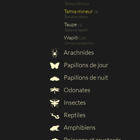
Tamias sibiricus
Tamia mineur
(3)
Tamia minimus
Taupe
(1)
Talpa europaea
Wapiti
(16)
Cervus canadensis
Arachnides
Papillons de jour
Papillons de nuit
Odonates
Insectes
Reptiles
Amphibiens
Poissons et crustacés