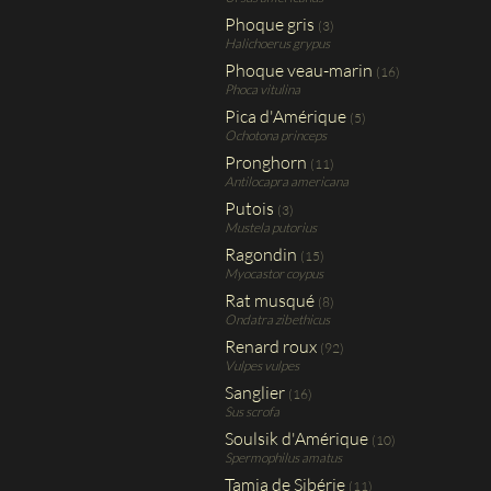
Phoque gris
(3)
Halichoerus grypus
Phoque veau-marin
(16)
Phoca vitulina
Pica d'Amérique
(5)
Ochotona princeps
Pronghorn
(11)
Antilocapra americana
Putois
(3)
Mustela putorius
Ragondin
(15)
Myocastor coypus
Rat musqué
(8)
Ondatra zibethicus
Renard roux
(92)
Vulpes vulpes
Sanglier
(16)
Sus scrofa
Soulsik d'Amérique
(10)
Spermophilus amatus
Tamia de Sibérie
(11)