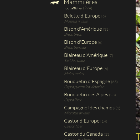
Mammifères
(974)
Tout afficher
Belette d'Europe
(6)
Mustela nivalis
Bison d'Amérique
(33)
Bison bison
Bison d'Europe
(6)
Bison bonasus
Blaireau d'Amérique
(7)
Taxidea taxus
Blaireau d'Europe
(6)
Meles meles
Bouquetin d'Espagne
(36)
Capra pyrenaica victoriae
Bouquetin des Alpes
(23)
Capra ibex
Campagnol des champs
(1)
Microtus arvalis
Castor d'Europe
(14)
Castor fiber
Castor du Canada
(13)
Castor canadensis