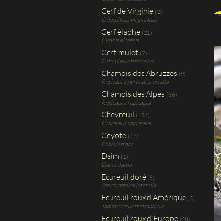
Cerf de Virginie
(2)
Odocoileus virginianus
Cerf élaphe
(21)
Cervus elaphus
Cerf-mulet
(7)
Odocoileus hemonius
Chamois des Abruzzes
(9)
Rupicapra pyrenaica ornata
Chamois des Alpes
(36)
Rupicapra rupicapra
Chevreuil
(131)
Capreolus capreolus
Coyote
(16)
Canis latrans
Daim
(1)
Dama dama
Ecureuil doré
(6)
Spermophilus lateralis
Ecureuil roux d'Amérique
(3)
Tamiasciurus hudsonhicus
Ecureuil roux d'Europe
(28)