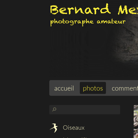
accueil
photos
comment
⚲
Oiseaux