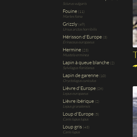
Sciurus vulgaris
Fouine
(11)
Martes foina
Grizzly
(49)
Ursus arctos horribilis
Hérisson d'Europe
(3)
Erinaceus europaeus
Hermine
(23)
Mustela erminea
Lapin à queue blanche
(2)
Sylvilagus floridanus
Lapin de garenne
(10)
Oryctolagus cuniculus
Lièvre d'Europe
(26)
Lepus europaeus
Lièvre ibérique
(2)
Lepus granatensis
Loup d'Europe
(5)
Canis lupus lupus
Loup gris
(43)
Canis lupus