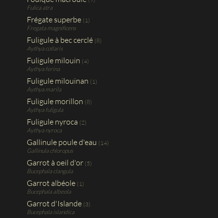
Fulica atra
Frégate superbe
(1)
Fregata magnificens
Fuligule à bec cerclé
(8)
Aythya collaris
Fuligule milouin
(4)
Aythya ferina
Fuligule milouinan
(1)
Aythya marila
Fuligule morillon
(8)
Aythya fuligula
Fuligule nyroca
(2)
Aythya nyroca
Gallinule poule d'eau
(14)
Gallinula chloropus
Garrot à oeil d'or
(5)
Bucephala clangula
Garrot albéole
(1)
Bucephala albeola
Garrot d'Islande
(3)
Bucephala islandica