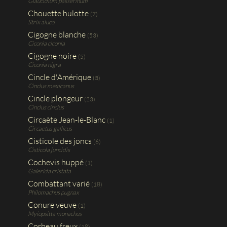
Glaucidium passerinum
Chouette hulotte
(7)
Strix aluco
Cigogne blanche
(53)
Ciconia ciconia
Cigogne noire
(5)
Ciconia nigra
Cincle d'Amérique
(3)
Cinclus mexicanus
Cincle plongeur
(23)
Cinclus cinclus
Circaète Jean-le-Blanc
(1)
Circaetus gallicus
Cisticole des joncs
(6)
Cisticola juncidis
Cochevis huppé
(1)
Galerida cristata
Combattant varié
(18)
Philomachus pugnax
Conure veuve
(1)
Myiopsitta monachus
Corbeau freux
(18)