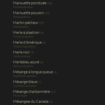
Marouette ponctuée
(23)
Porzana porzana
Marouette poussin
(19)
Porzana parva
Martin-pêcheur
(69)
Alcedo atthis
Merle à plastron
(3)
Turdus torquatus
Merle d'Amérique
(3)
Turdus migratorius
Merle noir
(9)
Turdus merula
Merlebleu azuré
(4)
Salia curuccoides
Mésange à longue queue
(6)
Aegithalos caudatus
Mésange bleue
(7)
Cyanistes caeruleus
Mésange charbonnière
(17)
Parus major
Mésangeai du Canada
(1)