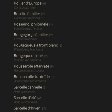
Rollier d'Europe
(6)
Coracias garrulus
Roselin familier
(2)
Haemorous mexicanus
Rossignol philomèle
(4)
Luscinia megarhynchos
Rougegorge familier
(21)
Erithacus rubecula
Rougequeue à front blanc
(1)
Phoeniurus phoenicurus
Rougequeue noir
(9)
Phoenicurus ochruros
Rousserole effarvate
(8)
Acrocephalus scirpaceus
Rousserolle turdoïde
(3)
Acrocephalus arundaceus
Sarcelle cannelle
(3)
Anas cyanoptera
Sarcelle d'été
(45)
Anas querquedula
Sarcelle d'hiver
(17)