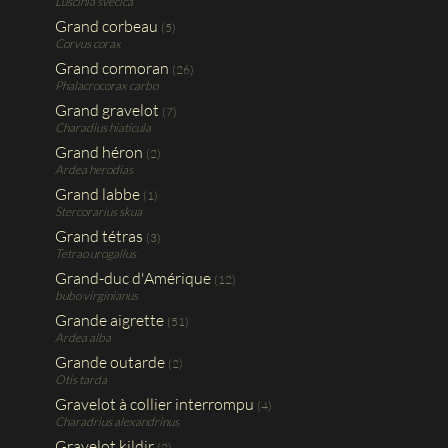
Luscinia svecica
Grand corbeau
(5)
Corvus corax
Grand cormoran
(26)
Phalacrocorax carbo
Grand gravelot
(7)
Charadius hiaticula
Grand héron
(2)
Ardea herodias
Grand labbe
(1)
Stercorarius skua
Grand tétras
(3)
Tetrao urogallus
Grand-duc d'Amérique
(12)
bubo virginianus
Grande aigrette
(51)
Ardea alba
Grande outarde
(2)
Otis tarda
Gravelot à collier interrompu
(4)
Charadrius alexandrinus
Gravelot kildir
(2)