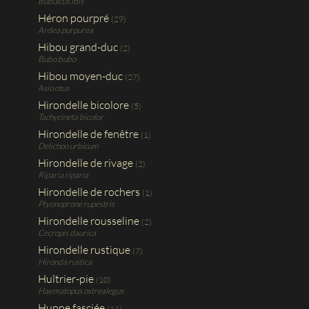
Bubulcus ibis
Héron pourpré
(29)
Ardea purpurea
Hibou grand-duc
(2)
Bubo bubo
Hibou moyen-duc
(27)
Asio otus
Hirondelle bicolore
(5)
Tachycineta bicolor
Hirondelle de fenêtre
(1)
Delichon urbicum
Hirondelle de rivage
(2)
Riparia riparia
Hirondelle de rochers
(1)
Ptyonoprone rupestris
Hirondelle rousseline
(2)
Cecropis daurica
Hirondelle rustique
(7)
Hironda rustica
Huîtrier-pie
(10)
Haematopus ostrealegus
Huppe fasciée
(11)