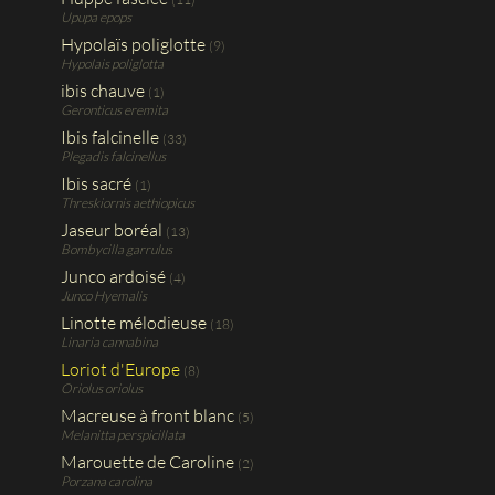
Upupa epops
Hypolaïs poliglotte
(9)
Hypolais poliglotta
ibis chauve
(1)
Geronticus eremita
Ibis falcinelle
(33)
Plegadis falcinellus
Ibis sacré
(1)
Threskiornis aethiopicus
Jaseur boréal
(13)
Bombycilla garrulus
Junco ardoisé
(4)
Junco Hyemalis
Linotte mélodieuse
(18)
Linaria cannabina
Loriot d'Europe
(8)
Oriolus oriolus
Macreuse à front blanc
(5)
Melanitta perspicillata
Marouette de Caroline
(2)
Porzana carolina