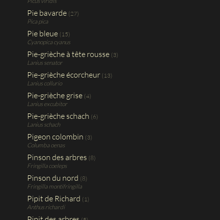
Picus viridis
Pie bavarde
(27)
Pica pica
Pie bleue
(15)
Cyanopica cyanus
Pie-grièche à tête rousse
(3)
Lanius senator
Pie-grièche écorcheur
(13)
Lanius collurio
Pie-grièche grise
(4)
Lanius excubitor
Pie-grièche schach
(6)
Lanius schach
Pigeon colombin
(3)
Columba oenas
Pinson des arbres
(8)
Fringilla coeleps
Pinson du nord
(8)
Fringilla montifringilla
Pipit de Richard
(1)
Anthus richardi
Pipit des arbres
(5)