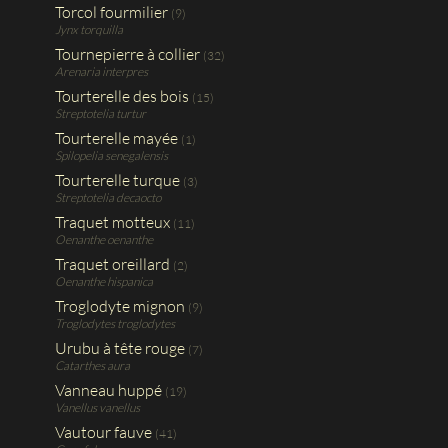
Torcol fourmilier
(9)
Jynx torquilla
Tournepierre à collier
(32)
Arenaria interpres
Tourterelle des bois
(15)
Streptotelia turtur
Tourterelle mayée
(1)
Spilopelia senegalensis
Tourterelle turque
(3)
Streptotelia decaocto
Traquet motteux
(11)
Oenanthe oenanthe
Traquet oreillard
(2)
Oenanthe hispanica
Troglodyte mignon
(9)
Troglodytes troglodytes
Urubu à tête rouge
(7)
Catarthes aura
Vanneau huppé
(19)
Vanellus vanellus
Vautour fauve
(41)