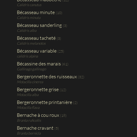
Calidris canutus
Bécasseau minute
(10)
Calidris minuta
Bécasseau sanderling
(3)
Calidris alba
Bécasseau tacheté
(3)
Calidris melanotos
Bécasseau variable
(25)
calidris alpina
Bécassine des marais
(61)
Gallinago gallinago
Bergeronnette des ruisseaux
(32)
Motacilla cinerea
Bergeronnette grise
(12)
Motacilla alba
Bergeronnette printanière
(2)
Motacilla flava
Bernache à cou roux
(18)
Branta ruficollis
Bernache cravant
(5)
Branta bernicla