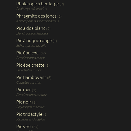
Phalarope à bec large
(7)
Phalaropus fulicarius
Phragmite des joncs
(2)
Acrocephalus schoenobaenus
Pic à dos blanc
(2)
Dendrocopos leucotos
Pic à nuque rouge
(1)
Sphyrapicus nuchalis
Pic épeiche
(37)
Dendrocopos major
Pic épeichette
(3)
Dryobates minor
Pic flamboyant
(6)
Colaptes auratus
Pic mar
(1)
Dendrocopos medius
Pic noir
(1)
Dryocopus marcius
Pic tridactyle
(1)
Picoides tridactylus
Pic vert
(37)