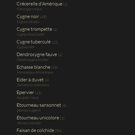
Crécerelle d'Amérique
(1)
Falco sparvenius
Cygne noir
(45)
Cygnus atratus
Cygne trompette
(1)
Cygnus buccinator
Cygne tuberculé
(12)
Cygnus olor
Dendrocygne fauve
(1)
Dendrocygna bicolor
Echasse blanche
(63)
Himantopus himantopus
Eider à duvet
(6)
Somateria mollissima
Epervier
(11)
Accipiter nisus
Etourneau sansonnet
(6)
Sturnus vulgaris
Etourneau unicolore
(1)
Sturnus unicolor
Faisan de colchide
(54)