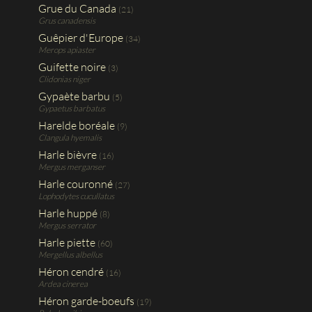
Grue du Canada
(21)
Grus canadensis
Guêpier d'Europe
(34)
Merops apiaster
Guifette noire
(3)
Clidonias niger
Gypaète barbu
(5)
Gypaetus barbatus
Harelde boréale
(9)
Clangula hyemalis
Harle bièvre
(16)
Mergus merganser
Harle couronné
(27)
Lophodytes cucullatus
Harle huppé
(8)
Mergus serrator
Harle piette
(60)
Mergellus albellus
Héron cendré
(16)
Ardea cinerea
Héron garde-boeufs
(19)