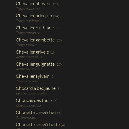
Chevalier aboyeur
(21)
Tringa nebularia
Chevalier arlequin
(14)
Tringa erythropus
Chevalier cul-blanc
(5)
Tringa ochropus
Chevalier gambette
(23)
Tringa tonatus
Chevalier grivelé
(1)
Actitis macularius
Chevalier guignette
(27)
Actitis hypoleucos
Chevalier sylvain
(5)
Tringa glareola
Chocard à bec jaune
(3)
Pyrrhocorax graculus
Choucas des tours
(5)
Coleus monedula
Chouette chevêche
(15)
Athene noctua
Chouette chevêchette
(4)