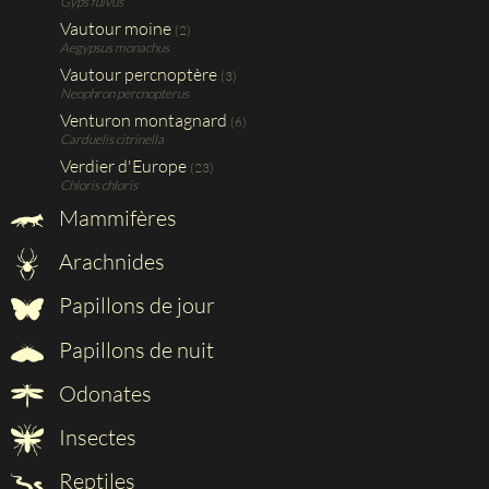
Gyps fulvus
Vautour moine
(2)
Aegypsus monachus
Vautour percnoptère
(3)
Neophron percnopterus
Venturon montagnard
(6)
Carduelis citrinella
Verdier d'Europe
(23)
Chloris chloris
Mammifères
Arachnides
Papillons de jour
Papillons de nuit
Odonates
Insectes
Reptiles