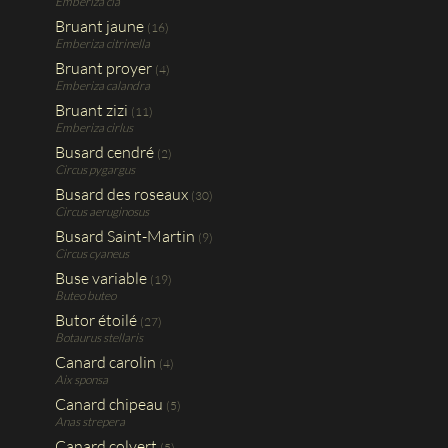
Emberiza cia
Bruant jaune
(16)
Emberiza citrinella
Bruant proyer
(4)
Emberiza calandra
Bruant zizi
(11)
Emberiza cirlus
Busard cendré
(2)
Circus pygargus
Busard des roseaux
(30)
Circus aeruginosus
Busard Saint-Martin
(9)
Circus cyaneus
Buse variable
(19)
Buteo buteo
Butor étoilé
(27)
Botaurus stellaris
Canard carolin
(4)
Aix sponsa
Canard chipeau
(5)
Anas strepera
Canard colvert
(5)