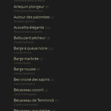
Melanocorypha calandra
Arlequin plongeur
(8)
Histrionicus histrionicus
Autour des palombes
(1)
Accipiter gentilis
Avocette élégante
(24)
Recurvirostra avosetta
Balbuzard pêcheur
(3)
Pandio haliaetus
Barge à queue noire
(11)
Limosa limosa
Barge marbrée
(2)
Limosa feoda
Barge rousse
(8)
Limosa lapponica
Bec-croisé des sapins
(1)
Loxia curvirostra
Bécasseau cocorli
(1)
Caldris ferruginea
Bécasseau de Temminck
(7)
Calidris temminckii
Bécasseau maubèche
(12)