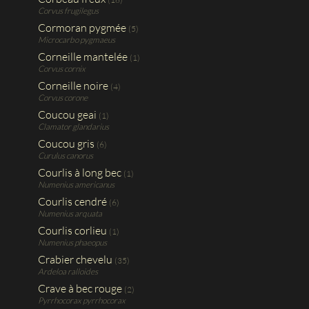
Corvus frugilegus
Cormoran pygmée
(5)
Microcarbo pygmaeus
Corneille mantelée
(1)
Corvus cornix
Corneille noire
(4)
Corvus corone
Coucou geai
(1)
Clamator glandarius
Coucou gris
(6)
Curulus canorus
Courlis à long bec
(1)
Numenius americanus
Courlis cendré
(6)
Numenius arquata
Courlis corlieu
(1)
Numenius phaeopus
Crabier chevelu
(35)
Ardeloa ralloides
Crave à bec rouge
(2)
Pyrrhocorax pyrrhocorax