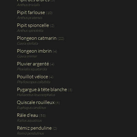
Anthus trivialis
Pipit farlouse
(10)
Anthus pratensis
Pipit spioncelle
(2)
Anthus spinoletta
Plongeon catmarin
(22)
Gavia stellata
Plongeon imbrin
(4)
Gavia immer
Pluvier argenté
(4)
Pluvialis squatarola
Pouillot véloce
(4)
Phylloscopus collybita
Pygargue à tête blanche
(3)
Haliaeetus leucocephalus
Quiscale rouilleux
(6)
Euphagus carolinus
Râle d'eau
(53)
Rallus aquaticus
Rémiz penduline
(2)
Remiz pendulinus