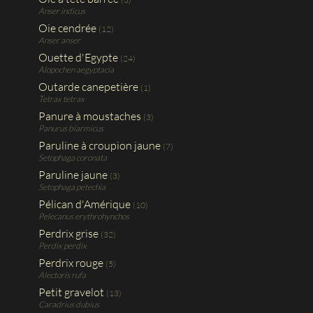
Anser indicus
Oie cendrée
(12)
Anser anser
Ouette d'Egypte
(24)
Alopochen aegyptacia
Outarde canepetière
(1)
Tetrax tetrax
Panure à moustaches
(3)
Panurus biarmicus
Paruline à croupion jaune
(7)
Setophaga coronata
Paruline jaune
(3)
Setophaga petechia
Pélican d'Amérique
(10)
Pelecanus erythrohynchos
Perdrix grise
(32)
Perdix perdix
Perdrix rouge
(5)
Alectoris rufa
Petit gravelot
(13)
Caradrius dubius