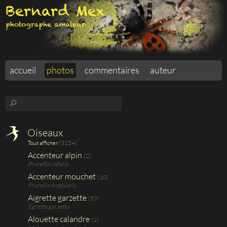
accueil
photos
commentaires
auteur
⚲
Oiseaux
(3154)
Tout afficher
Accenteur alpin
(2)
Prunella collaris
Accenteur mouchet
(10)
Prunella modularis
Aigrette garzette
(59)
Egretta garzetta
Alouette calandre
(1)