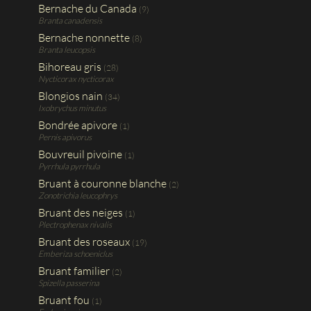
Bernache du Canada
(9)
Branta canadensis
Bernache nonnette
(8)
Branta leucopsis
Bihoreau gris
(28)
Nycticorax nycticorax
Blongios nain
(34)
Ixobrychus minutus
Bondrée apivore
(1)
Pernis apivorus
Bouvreuil pivoine
(1)
Pyrrhula pyrrhula
Bruant à couronne blanche
(2)
Zonotrichia leucophrys
Bruant des neiges
(1)
Plectrophenax nivalis
Bruant des roseaux
(19)
Emberiza schoeniclus
Bruant familier
(2)
Spizella passerina
Bruant fou
(1)