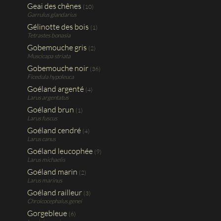
Geai des chênes
(10)
Garrulus glandarius
Gélinotte des bois
(1)
Tetrastes bonasia
Gobemouche gris
(2)
Muscicapa striata
Gobemouche noir
(36)
Ficedula hypoleuca
Goéland argenté
(4)
Larus argentatus
Goéland brun
(1)
Larus fuscus
Goéland cendré
(4)
Larus canus
Goéland leucophée
(9)
Larus michaelis
Goéland marin
(2)
Larus marinus
Goéland railleur
(3)
Chroicocephalus genei
Gorgebleue
(6)