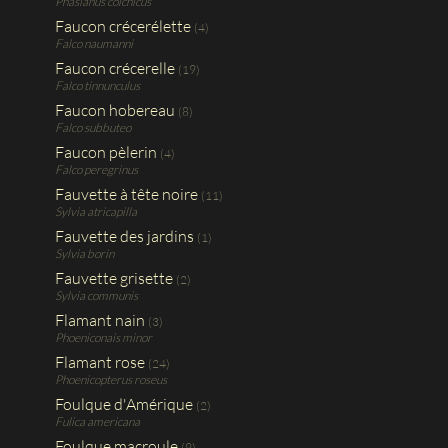
Phasianus colchicus
Faucon crécerélette
(4)
Falco naumanni
Faucon crécerelle
(19)
Falco tinnunculus
Faucon hobereau
(8)
Falco subbuteo
Faucon pèlerin
(4)
Falco peregrinus
Fauvette à tête noire
(11)
Sylvia atricapilla
Fauvette des jardins
(1)
Sylvia borin
Fauvette grisette
(2)
Sylvia communis
Flamant nain
(3)
Phoeniconais minor
Flamant rose
(24)
Phoenicopterus roseus
Foulque d'Amérique
(2)
Fulica americana
Foulque macroule
(9)