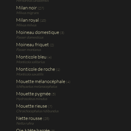
Perisoreus canadensis
Milan noir
(27)
Milvus migrans
Milan royal
(10)
Milvus milvus
Moineau domestique
(3)
Passer domesticus
Moineau friquet
(2)
Passer montanus
Monticole bleu
(4)
Monticola solitarius
Monticole de roche
(1)
Monticola saxatilis
Mouette mélanocéphale
(4)
Ichthyaetus melanocephalus
Mouette pygmée
(5)
Hydrocoleus minutus
Mouette rieuse
(7)
Chroichocephalus ridibundus
Nette rousse
(28)
Netta rufina
Oie à tête barrée
(3)