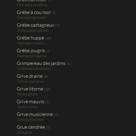
Charadius vociferus
Grèbe à cou noir
(8)
Podiceps nigricollis
Grèbe castagneux
(9)
Tachybaptus ruficollis
Grèbe huppé
(40)
Podiceps cristatus
Grèbe jougris
(1)
Podiceps grisegena
Grimpereau des jardins
(3)
Certhia brachydactyla
Grive draine
(4)
Turdus viscivorus
Grive litorne
(10)
Turdus pilaris
Grive mauvis
(1)
Turdus iliacus
Grive musicienne
(7)
Turdus phiomelos
Grue cendrée
(8)
Grus grus