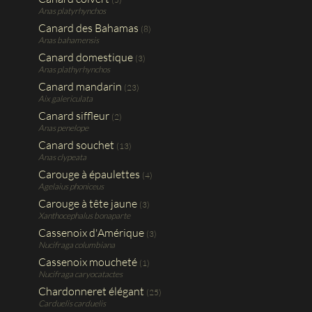
Anas platyrhynchos
Canard des Bahamas
(8)
Anas bahamensis
Canard domestique
(3)
Anas plathyrhynchos
Canard mandarin
(23)
Aix galericulata
Canard siffleur
(2)
Anas penelope
Canard souchet
(13)
Anas clypeata
Carouge à épaulettes
(4)
Agelaius phoniceus
Carouge à tête jaune
(3)
Xanthocephalus bonaparte
Cassenoix d'Amérique
(3)
Nucifraga columbiana
Cassenoix moucheté
(1)
Nucifraga caryocatactes
Chardonneret élégant
(25)
Carduelis carduelis