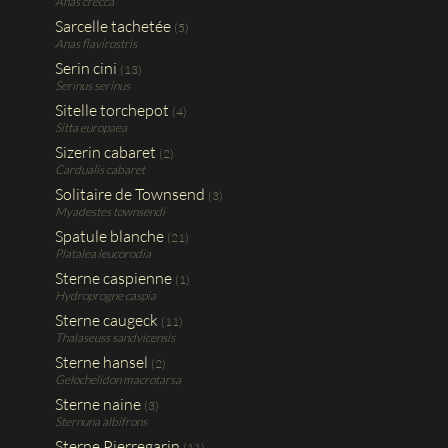
Anas crecca
Sarcelle tachetée
(5)
Anas flavirostris
Serin cini
(13)
Serinus serinus
Sitelle torchepot
(4)
Sitta europaea
Sizerin cabaret
(2)
Cardualis cabaret
Solitaire de Townsend
(3)
Myadestes townsendi
Spatule blanche
(21)
Platalea leucorodia
Sterne caspienne
(1)
Hydroprogne caspia
Sterne caugeck
(11)
Thalaseuss sandvicensis
Sterne hansel
(2)
Gelochelidon macrotarsa
Sterne naine
(3)
Sternuna albifrons
Sterne Pierregarin
(11)