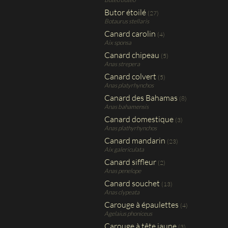
Butor étoilé
(27)
Botaurus stellaris
Canard carolin
(4)
Aix sponsa
Canard chipeau
(5)
Anas strepera
Canard colvert
(5)
Anas platyrhynchos
Canard des Bahamas
(8)
Anas bahamensis
Canard domestique
(3)
Anas plathyrhynchos
Canard mandarin
(23)
Aix galericulata
Canard siffleur
(2)
Anas penelope
Canard souchet
(13)
Anas clypeata
Carouge à épaulettes
(4)
Agelaius phoniceus
Carouge à tête jaune
(3)