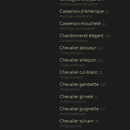
Xanthocephalus bonaparte
Cassenoix d'Amérique
(3)
Nucifraga columbiana
Cassenoix moucheté
(1)
Nucifraga caryocatactes
Chardonneret élégant
(25)
Carduelis carduelis
Chevalier aboyeur
(21)
Tringa nebularia
Chevalier arlequin
(14)
Tringa erythropus
Chevalier cul-blanc
(5)
Tringa ochropus
Chevalier gambette
(23)
Tringa tonatus
Chevalier grivelé
(1)
Actitis macularius
Chevalier guignette
(27)
Actitis hypoleucos
Chevalier sylvain
(5)
Tringa glareola