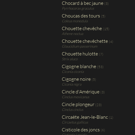
Chocard à bec jaune
(3)
Pyrrhocorax graculus
Choucas des tours
(5)
Coleus monedula
Chouette chevêche
(15)
Athene noctua
Chouette chevêchette
(4)
Glaucidium passerinum
Chouette hulotte
(7)
Strix aluco
Cigogne blanche
(53)
Ciconia ciconia
Cigogne noire
(5)
Ciconia nigra
Cincle d'Amérique
(3)
Cinclus mexicanus
Cincle plongeur
(23)
Cinclus cinclus
Circaète Jean-le-Blanc
(1)
Circaetus gallicus
Cisticole des joncs
(6)
Cisticola juncidis