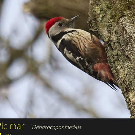
ic mar
Dendrocopos medius