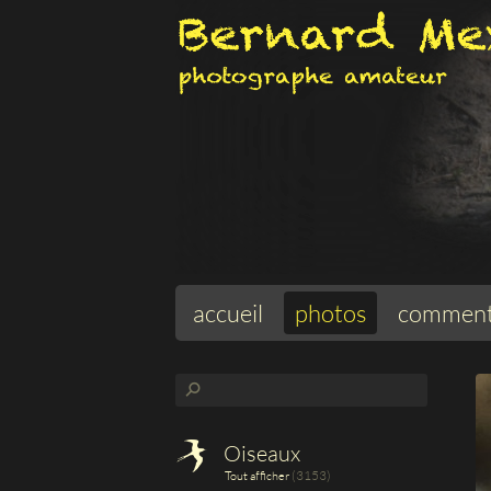
accueil
photos
comment
⚲
Oiseaux
(3153)
Tout afficher