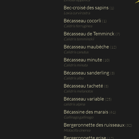
Bec-croisé des sapins
(1)
Loxia curvirostra
Bécasseau cocorli
(1)
Caldris ferruginea
Bécasseau de Temminck
(7)
Calidris temminckii
Bécasseau maubèche
(12)
Calidris canutus
Bécasseau minute
(10)
Calidris minuta
Bécasseau sanderling
(3)
Calidris alba
Bécasseau tacheté
(3)
Calidris melanotos
Bécasseau variable
(25)
calidris alpina
Bécassine des marais
(61)
Gallinago gallinago
Bergeronnette des ruisseaux
(32)
Motacilla cinerea
Bergeronnette grise
(12)