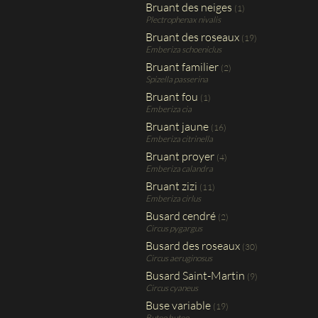
Bruant des neiges
(1)
Plectrophenax nivalis
Bruant des roseaux
(19)
Emberiza schoeniclus
Bruant familier
(2)
Spizella passerina
Bruant fou
(1)
Emberiza cia
Bruant jaune
(16)
Emberiza citrinella
Bruant proyer
(4)
Emberiza calandra
Bruant zizi
(11)
Emberiza cirlus
Busard cendré
(2)
Circus pygargus
Busard des roseaux
(30)
Circus aeruginosus
Busard Saint-Martin
(9)
Circus cyaneus
Buse variable
(19)
Buteo buteo