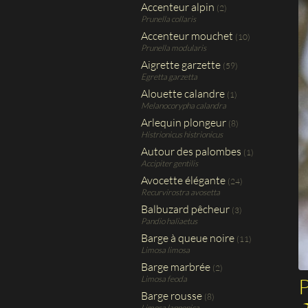
Accenteur alpin
(2)
Prunella collaris
Accenteur mouchet
(10)
Prunella modularis
Aigrette garzette
(59)
Egretta garzetta
Alouette calandre
(1)
Melanocorypha calandra
Arlequin plongeur
(8)
Histrionicus histrionicus
Autour des palombes
(1)
Accipiter gentilis
Avocette élégante
(24)
Recurvirostra avosetta
Balbuzard pêcheur
(3)
Pandio haliaetus
Barge à queue noire
(11)
Limosa limosa
Barge marbrée
(2)
P
Limosa feoda
Barge rousse
(8)
Limosa lapponica