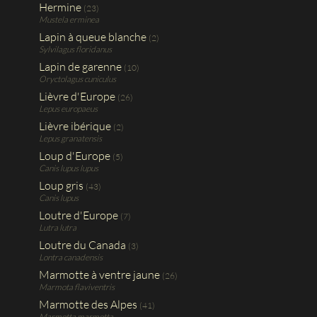
Hermine
(23)
Mustela erminea
Lapin à queue blanche
(2)
Sylvilagus floridanus
Lapin de garenne
(10)
Oryctolagus cuniculus
Lièvre d'Europe
(26)
Lepus europaeus
Lièvre ibérique
(2)
Lepus granatensis
Loup d'Europe
(5)
Canis lupus lupus
Loup gris
(43)
Canis lupus
Loutre d'Europe
(7)
Lutra lutra
Loutre du Canada
(3)
Lontra canadensis
Marmotte à ventre jaune
(26)
Marmota flaviventris
Marmotte des Alpes
(41)
Marmotta marmotta