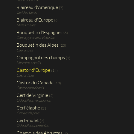
Blaireau d'Amérique
(7)
Taxidea taxus
Blaireau d'Europe
(6)
Meles meles
Bouquetin d'Espagne
(36)
Capra pyrenaica victoriae
Bouquetin des Alpes
(23)
Capra ibex
Campagnol des champs
(1)
Microtus arvalis
Castor d'Europe
(14)
Castor fiber
Castor du Canada
(13)
Castor canadensis
Cerf de Virginie
(2)
Odocoileus virginianus
Cerf élaphe
(21)
Cervus elaphus
Cerf-mulet
(7)
Odocoileus hemonius
Chamois des Abruzzes
(9)