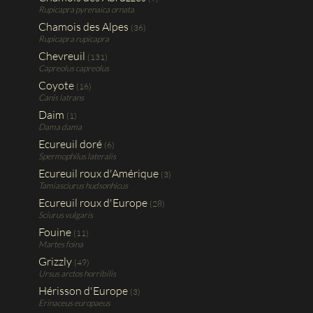
Rupicapra pyrenaica ornata
Chamois des Alpes
(36)
Rupicapra rupicapra
Chevreuil
(131)
Capreolus capreolus
Coyote
(16)
Canis latrans
Daim
(1)
Dama dama
Ecureuil doré
(6)
Spermophilus lateralis
Ecureuil roux d'Amérique
(3)
Tamiasciurus hudsonhicus
Ecureuil roux d'Europe
(28)
Sciurus vulgaris
Fouine
(11)
Martes foina
Grizzly
(49)
Ursus arctos horribilis
Hérisson d'Europe
(3)
Erinaceus europaeus