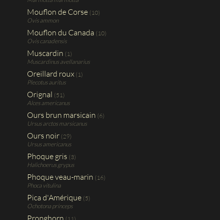
Mouflon de Corse
(10)
Ovis ammon
Mouflon du Canada
(10)
Ovis canadensis
Muscardin
(1)
Muscardinus avellanarius
Oreillard roux
(1)
Plecotus auritus
Orignal
(51)
Alces americanus
Ours brun marsicain
(6)
Ursus arctos marsicanus
Ours noir
(29)
Ursus americanus
Phoque gris
(3)
Halichoerus grypus
Phoque veau-marin
(16)
Phoca vitulina
Pica d'Amérique
(5)
Ochotona princeps
Pronghorn
(11)