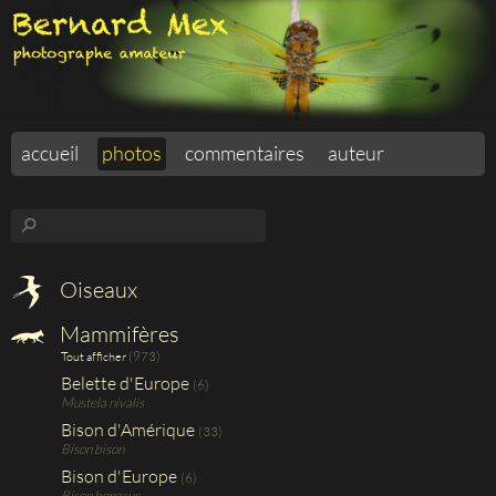
accueil
photos
commentaires
auteur
⚲
Oiseaux
Mammifères
(973)
Tout afficher
Belette d'Europe
(6)
Mustela nivalis
Bison d'Amérique
(33)
Bison bison
Bison d'Europe
(6)
Bison bonasus