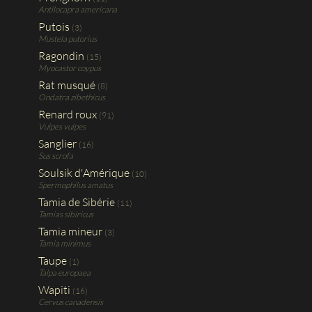
Antilocapra americana
Putois
(3)
Mustela putorius
Ragondin
(15)
Myocastor coypus
Rat musqué
(8)
Ondatra zibethicus
Renard roux
(91)
Vulpes vulpes
Sanglier
(16)
Sus scrofa
Soulsik d'Amérique
(10)
Spermophilus amatus
Tamia de Sibérie
(11)
Tamias sibiricus
Tamia mineur
(3)
Tamia minimus
Taupe
(1)
Talpa europaea
Wapiti
(16)
Cervus canadensis