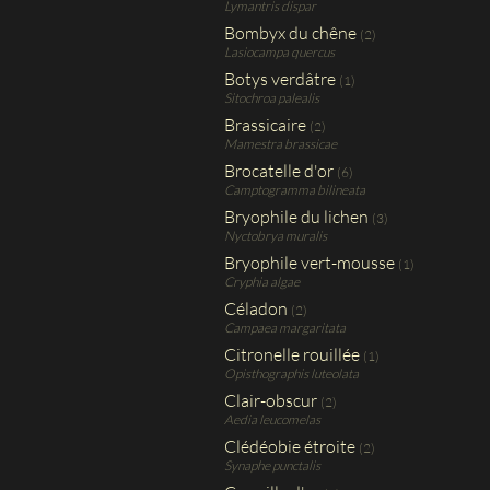
Lymantris dispar
Bombyx du chêne
(2)
Lasiocampa quercus
Botys verdâtre
(1)
Sitochroa palealis
Brassicaire
(2)
Mamestra brassicae
Brocatelle d'or
(6)
Camptogramma bilineata
Bryophile du lichen
(3)
Nyctobrya muralis
Bryophile vert-mousse
(1)
Cryphia algae
Céladon
(2)
Campaea margaritata
Citronelle rouillée
(1)
Opisthographis luteolata
Clair-obscur
(2)
Aedia leucomelas
Clédéobie étroite
(2)
Synaphe punctalis