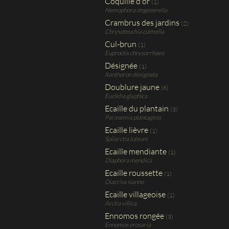
Coquille d'or
(1)
Nemophora degeeerella
Crambrus des jardins
(2)
Chrysoteuchia culmella
Cul-brun
(1)
Euproctis chrysorrhoea
Désignée
(1)
Xanthoroe designata
Doublure jaune
(6)
Euclidia glyphica
Ecaille du plantain
(3)
Parasemia plantaginis
Ecaille lièvre
(1)
Spilarctia luteum
Ecaille mendiante
(1)
Diaphora mendica
Ecaille roussette
(1)
Diacrisa sianno
Ecaille villageoise
(1)
Arctia villica
Ennomos rongée
(3)
Ennomos erosaria