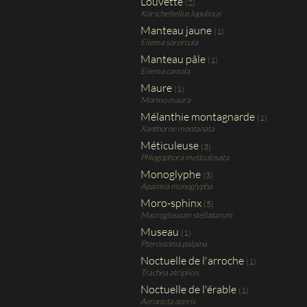
Louvette
(2)
Korscheltellus lupulinus
Manteau jaune
(1)
Eilema sororcula
Manteau pâle
(1)
Eilema caniola
Maure
(1)
Mormo maura
Mélanthie montagnarde
(1)
Xanthoroe montanata
Méticuleuse
(3)
Phlogophora meticulosata
Monoglyphe
(3)
Apamea monoglypha
Moro-sphinx
(5)
Macroglossum stellatarum
Museau
(1)
Pterostoma palpina
Noctuelle de l'arroche
(1)
Trachea atriplicis
Noctuelle de l'érable
(1)
Acronicta aceris