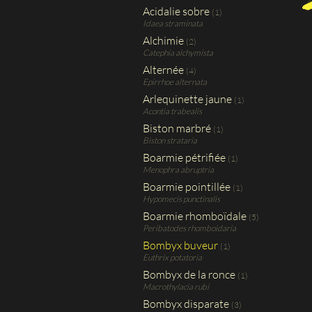
Acidalie sobre
(1)
Idaea straminata
Alchimie
(2)
Catephia alchymista
Alternée
(4)
Epirrhoe alternata
Arlequinette jaune
(1)
Acontia trabealis
Biston marbré
(1)
Biston strataria
Boarmie pétrifiée
(1)
Menophra abruptria
Boarmie pointillée
(1)
Hypomecis punctinalis
Boarmie rhomboïdale
(5)
Peribatodes rhomboidaria
Bombyx buveur
(1)
Euthrix potatoria
Bombyx de la ronce
(1)
Macrothylacia rubi
Bombyx disparate
(3)