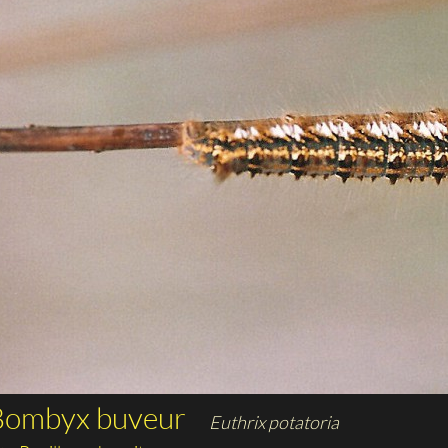
Bombyx buveur
Euthrix potatoria