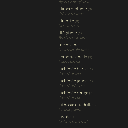
Agrioopis marginaria
Himère-plume
(3)
Colotois pennaria
Hulotte
(3)
Noctua comes
Illégitime
(1)
Boudinotiana notha
Incertaine
(5)
Xanthorhoe fluctuata
Lamoria anella
(1)
Lamoria anella
Lichénée bleue
(1)
Catacola fraxini
Lichénée jaune
(1)
Catacola fulminea
Lichénée rouge
(2)
Catacola nupta
Lithosie quadrille
(2)
Lithosia quadra
Livrée
(1)
Malacosoma neustria