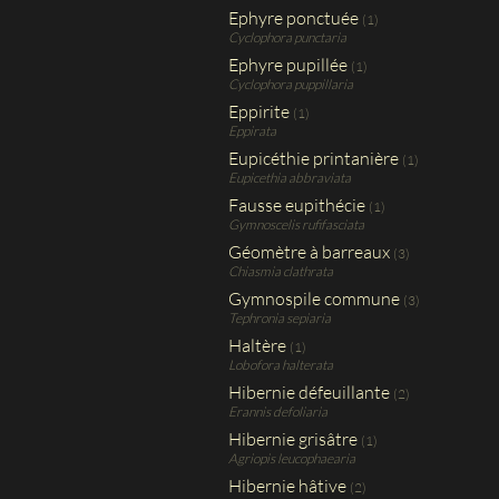
Ephyre ponctuée
(1)
Cyclophora punctaria
Ephyre pupillée
(1)
Cyclophora puppillaria
Eppirite
(1)
Eppirata
Eupicéthie printanière
(1)
Eupicethia abbraviata
Fausse eupithécie
(1)
Gymnoscelis rufifasciata
Géomètre à barreaux
(3)
Chiasmia clathrata
Gymnospile commune
(3)
Tephronia sepiaria
Haltère
(1)
Lobofora halterata
Hibernie défeuillante
(2)
Erannis defoliaria
Hibernie grisâtre
(1)
Agriopis leucophaearia
Hibernie hâtive
(2)