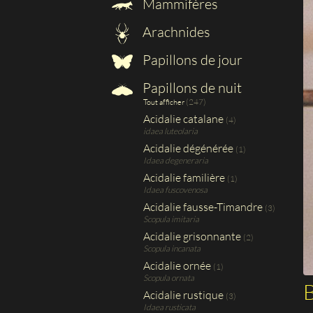
Mammifères
Arachnides
Papillons de jour
Papillons de nuit
(247)
Tout afficher
Acidalie catalane
(4)
idaea luteolaria
Acidalie dégénérée
(1)
Idaea degeneraria
Acidalie familière
(1)
Idaea fuscovenosa
Acidalie fausse-Timandre
(3)
Scopula imitaria
Acidalie grisonnante
(2)
Scopula incanata
Acidalie ornée
(1)
Scopula ornata
Acidalie rustique
(3)
Idaea rusticata