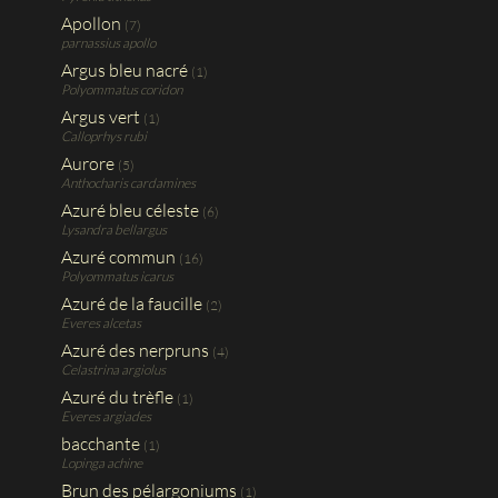
Apollon
(7)
parnassius apollo
Argus bleu nacré
(1)
Polyommatus coridon
Argus vert
(1)
Calloprhys rubi
Aurore
(5)
Anthocharis cardamines
Azuré bleu céleste
(6)
Lysandra bellargus
Azuré commun
(16)
Polyommatus icarus
Azuré de la faucille
(2)
Everes alcetas
Azuré des nerpruns
(4)
Celastrina argiolus
Azuré du trèfle
(1)
Everes argiades
bacchante
(1)
Lopinga achine
Brun des pélargoniums
(1)