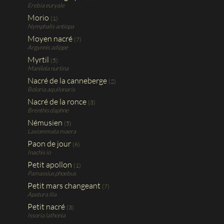
Erebia euryale
Morio
(1)
Nymphalis antiopa
Moyen nacré
(7)
Argynnis adippe
Myrtil
(5)
Manilola nurtina
Nacré de la canneberge
(2)
Boloria aquilonaris
Nacré de la ronce
(3)
Brenthis daphne
Némusien
(5)
Lasiommata maera
Paon de jour
(6)
Inachis io
Petit apollon
(1)
Pamassius phoebus
Petit mars changeant
(7)
Apatura ilia
Petit nacré
(3)
Issoria lathonia