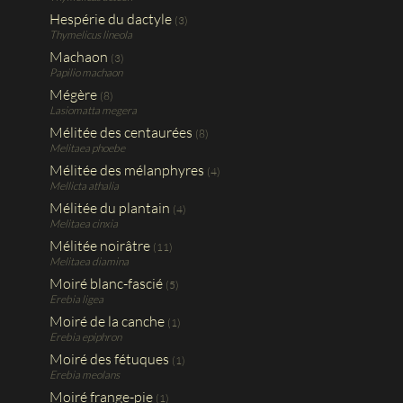
Hespérie du dactyle
(3)
Thymelicus lineola
Machaon
(3)
Papilio machaon
Mégère
(8)
Lasiomatta megera
Mélitée des centaurées
(8)
Melitaea phoebe
Mélitée des mélanphyres
(4)
Mellicta athalia
Mélitée du plantain
(4)
Melitaea cinxia
Mélitée noirâtre
(11)
Melitaea diamina
Moiré blanc-fascié
(5)
Erebia ligea
Moiré de la canche
(1)
Erebia epiphron
Moiré des fétuques
(1)
Erebia meolans
Moiré frange-pie
(1)