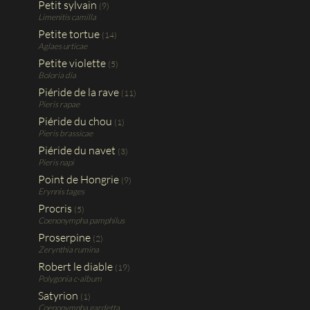
Petit sylvain
(9)
Limenitis camilla
Petite tortue
(14)
Aglaes urticae
Petite violette
(5)
Boloria dia
Piéride de la rave
(11)
Pieris rapae
Piéride du chou
(1)
Pieris brassicae
Piéride du navet
(3)
Pieris napi
Point de Hongrie
(9)
Erynnis tages
Procris
(5)
Coenonympha pamphilus
Proserpine
(2)
Zerynthia rumina
Robert le diable
(19)
Polygonia c-album
Satyrion
(1)
Coenonympha gardetta