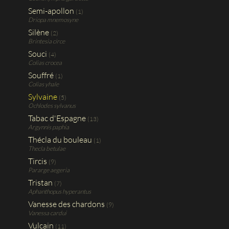
Semi-apollon
(1)
Driopa mnemosyne
Silène
(2)
Brintesia circe
Souci
(4)
Colias crocea
Souffré
(1)
Colias yhale
Sylvaine
(5)
Ochlodes sylvanus
Tabac d'Espagne
(13)
Argynnis paphia
Thécla du bouleau
(1)
Thecla betulae
Tircis
(9)
Pararge aegeria
Tristan
(7)
Aphanthopus hyperantus
Vanesse des chardons
(9)
Vanessa cardui
Vulcain
(11)