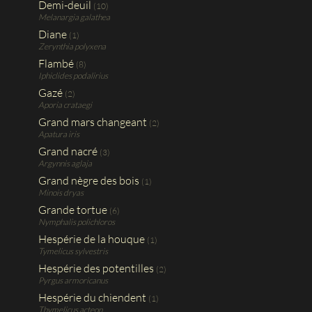
Demi-deuil
(10)
Melanargia galathea
Diane
(1)
Zerynthia polyxena
Flambé
(8)
Iphiclides podalirius
Gazé
(2)
Aporia crataegi
Grand mars changeant
(2)
Apatura iris
Grand nacré
(3)
Argynnis aglaja
Grand nègre des bois
(1)
Minois dryas
Grande tortue
(6)
Nymphalis polichloros
Hespérie de la houque
(1)
Tymelicus sylvestris
Hespérie des potentilles
(2)
Pyrgus armoricanus
Hespérie du chiendent
(1)
Thymelicus acteon