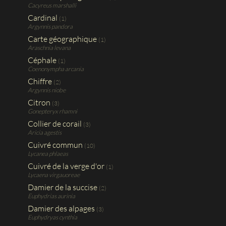
Cacyreus marshalli
Cardinal
(1)
Argynnis pandora
Carte géographique
(1)
Araschnia levana
Céphale
(1)
Coenonympha arcania
Chiffre
(2)
Argynnis niobe
Citron
(3)
Gonepteryx rhamni
Collier de corail
(3)
Aricia agestis
Cuivré commun
(10)
Lycanea phlaeas
Cuivré de la verge d'or
(1)
Lycaena virgauoreae
Damier de la succise
(2)
Euphydrias aurinia
Damier des alpages
(3)
Euphydryas cynthia