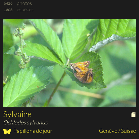
photos
6426
espèces
1303
Sylvaine
Ochlodes sylvanus
Papillons de jour
Genève / Suisse