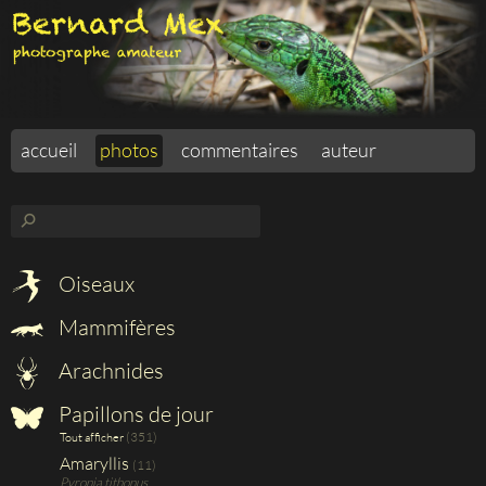
accueil
photos
commentaires
auteur
⚲
Oiseaux
Mammifères
Arachnides
Papillons de jour
(351)
Tout afficher
Amaryllis
(11)
Pyronia tithonus