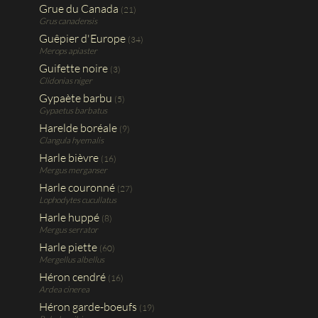
Grue du Canada
(21)
Grus canadensis
Guêpier d'Europe
(34)
Merops apiaster
Guifette noire
(3)
Clidonias niger
Gypaète barbu
(5)
Gypaetus barbatus
Harelde boréale
(9)
Clangula hyemalis
Harle bièvre
(16)
Mergus merganser
Harle couronné
(27)
Lophodytes cucullatus
Harle huppé
(8)
Mergus serrator
Harle piette
(60)
Mergellus albellus
Héron cendré
(16)
Ardea cinerea
Héron garde-boeufs
(19)