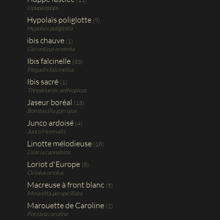
Upupa epops
Hypolaïs poliglotte
(9)
Hypolais poliglotta
ibis chauve
(1)
Geronticus eremita
Ibis falcinelle
(33)
Plegadis falcinellus
Ibis sacré
(1)
Threskiornis aethiopicus
Jaseur boréal
(13)
Bombycilla garrulus
Junco ardoisé
(4)
Junco Hyemalis
Linotte mélodieuse
(18)
Linaria cannabina
Loriot d'Europe
(8)
Oriolus oriolus
Macreuse à front blanc
(5)
Melanitta perspicillata
Marouette de Caroline
(2)
Porzana carolina