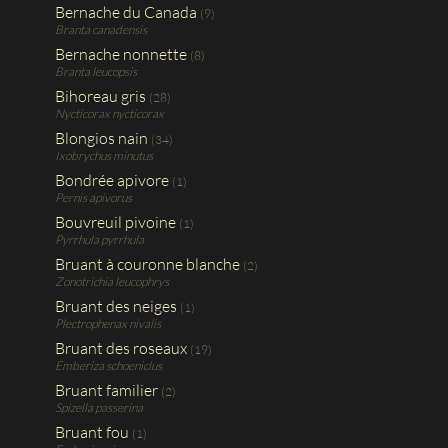
Bernache du Canada
(9)
Branta canadensis
Bernache nonnette
(8)
Branta leucopsis
Bihoreau gris
(28)
Nycticorax nycticorax
Blongios nain
(34)
Ixobrychus minutus
Bondrée apivore
(1)
Pernis apivorus
Bouvreuil pivoine
(1)
Pyrrhula pyrrhula
Bruant à couronne blanche
(2)
Zonotrichia leucophrys
Bruant des neiges
(1)
Plectrophenax nivalis
Bruant des roseaux
(19)
Emberiza schoeniclus
Bruant familier
(2)
Spizella passerina
Bruant fou
(1)