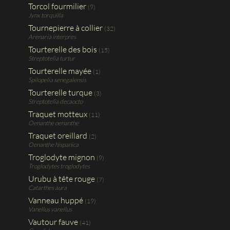
Torcol fourmilier
(9)
Jynx torquilla
Tournepierre à collier
(32)
Arenaria interpres
Tourterelle des bois
(15)
Streptotelia turtur
Tourterelle mayée
(1)
Spilopelia senegalensis
Tourterelle turque
(3)
Streptotelia decaocto
Traquet motteux
(11)
Oenanthe oenanthe
Traquet oreillard
(2)
Oenanthe hispanica
Troglodyte mignon
(9)
Troglodytes troglodytes
Urubu à tête rouge
(7)
Catarthes aura
Vanneau huppé
(19)
Vanellus vanellus
Vautour fauve
(41)