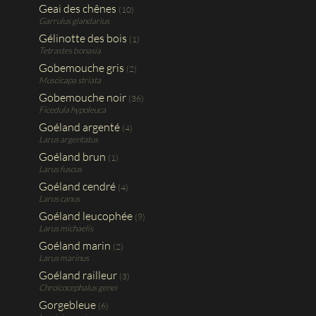
Geai des chênes
(10)
Garrulus glandarius
Gélinotte des bois
(1)
Tetrastes bonasia
Gobemouche gris
(2)
Muscicapa striata
Gobemouche noir
(36)
Ficedula hypoleuca
Goéland argenté
(4)
Larus argentatus
Goéland brun
(1)
Larus fuscus
Goéland cendré
(4)
Larus canus
Goéland leucophée
(9)
Larus michaelis
Goéland marin
(2)
Larus marinus
Goéland railleur
(3)
Chroicocephalus genei
Gorgebleue
(6)