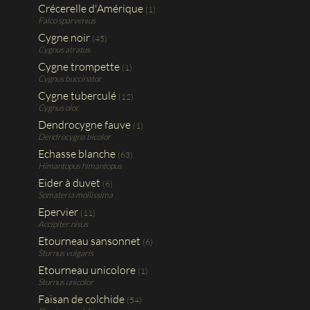
Crécerelle d'Amérique
(1)
Falco sparvenius
Cygne noir
(45)
Cygnus atratus
Cygne trompette
(1)
Cygnus buccinator
Cygne tuberculé
(12)
Cygnus olor
Dendrocygne fauve
(1)
Dendrocygna bicolor
Echasse blanche
(63)
Himantopus himantopus
Eider à duvet
(6)
Somateria mollissima
Epervier
(11)
Accipiter nisus
Etourneau sansonnet
(6)
Sturnus vulgaris
Etourneau unicolore
(1)
Sturnus unicolor
Faisan de colchide
(54)