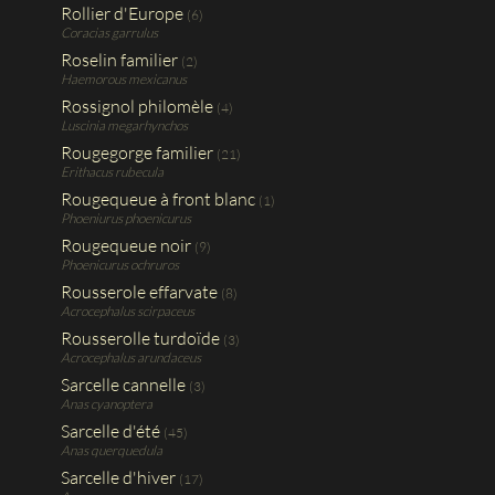
Rollier d'Europe
(6)
Coracias garrulus
Roselin familier
(2)
Haemorous mexicanus
Rossignol philomèle
(4)
Luscinia megarhynchos
Rougegorge familier
(21)
Erithacus rubecula
Rougequeue à front blanc
(1)
Phoeniurus phoenicurus
Rougequeue noir
(9)
Phoenicurus ochruros
Rousserole effarvate
(8)
Acrocephalus scirpaceus
Rousserolle turdoïde
(3)
Acrocephalus arundaceus
Sarcelle cannelle
(3)
Anas cyanoptera
Sarcelle d'été
(45)
Anas querquedula
Sarcelle d'hiver
(17)