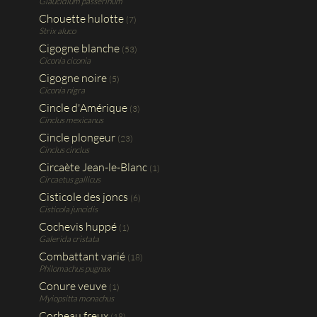
Glaucidium passerinum
Chouette hulotte
(7)
Strix aluco
Cigogne blanche
(53)
Ciconia ciconia
Cigogne noire
(5)
Ciconia nigra
Cincle d'Amérique
(3)
Cinclus mexicanus
Cincle plongeur
(23)
Cinclus cinclus
Circaète Jean-le-Blanc
(1)
Circaetus gallicus
Cisticole des joncs
(6)
Cisticola juncidis
Cochevis huppé
(1)
Galerida cristata
Combattant varié
(18)
Philomachus pugnax
Conure veuve
(1)
Myiopsitta monachus
Corbeau freux
(18)