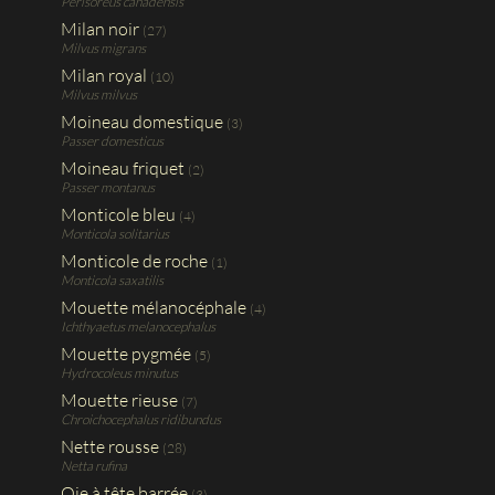
Perisoreus canadensis
Milan noir
(27)
Milvus migrans
Milan royal
(10)
Milvus milvus
Moineau domestique
(3)
Passer domesticus
Moineau friquet
(2)
Passer montanus
Monticole bleu
(4)
Monticola solitarius
Monticole de roche
(1)
Monticola saxatilis
Mouette mélanocéphale
(4)
Ichthyaetus melanocephalus
Mouette pygmée
(5)
Hydrocoleus minutus
Mouette rieuse
(7)
Chroichocephalus ridibundus
Nette rousse
(28)
Netta rufina
Oie à tête barrée
(3)