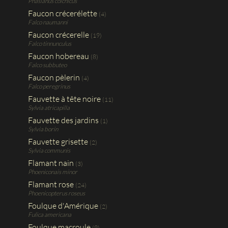
Phasianus colchicus
Faucon crécerélette
(4)
Falco naumanni
Faucon crécerelle
(19)
Falco tinnunculus
Faucon hobereau
(8)
Falco subbuteo
Faucon pèlerin
(4)
Falco peregrinus
Fauvette à tête noire
(11)
Sylvia atricapilla
Fauvette des jardins
(1)
Sylvia borin
Fauvette grisette
(2)
Sylvia communis
Flamant nain
(3)
Phoeniconais minor
Flamant rose
(24)
Phoenicopterus roseus
Foulque d'Amérique
(2)
Fulica americana
Foulque macroule
(9)