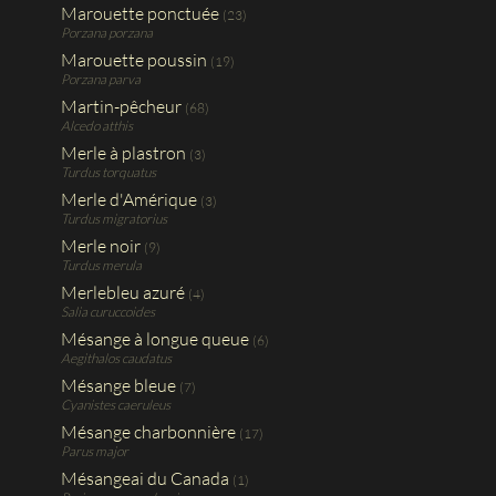
Marouette ponctuée
(23)
Porzana porzana
Marouette poussin
(19)
Porzana parva
Martin-pêcheur
(68)
Alcedo atthis
Merle à plastron
(3)
Turdus torquatus
Merle d'Amérique
(3)
Turdus migratorius
Merle noir
(9)
Turdus merula
Merlebleu azuré
(4)
Salia curuccoides
Mésange à longue queue
(6)
Aegithalos caudatus
Mésange bleue
(7)
Cyanistes caeruleus
Mésange charbonnière
(17)
Parus major
Mésangeai du Canada
(1)