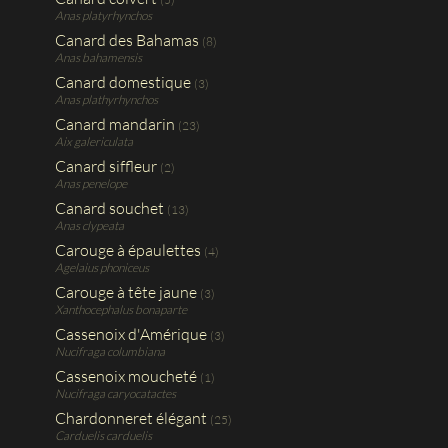
Anas platyrhynchos
Canard des Bahamas
(8)
Anas bahamensis
Canard domestique
(3)
Anas plathyrhynchos
Canard mandarin
(23)
Aix galericulata
Canard siffleur
(2)
Anas penelope
Canard souchet
(13)
Anas clypeata
Carouge à épaulettes
(4)
Agelaius phoniceus
Carouge à tête jaune
(3)
Xanthocephalus bonaparte
Cassenoix d'Amérique
(3)
Nucifraga columbiana
Cassenoix moucheté
(1)
Nucifraga caryocatactes
Chardonneret élégant
(25)
Carduelis carduelis