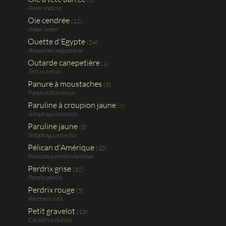
Anser indicus
Oie cendrée
(12)
Anser anser
Ouette d'Egypte
(24)
Alopochen aegyptacia
Outarde canepetière
(1)
Tetrax tetrax
Panure à moustaches
(3)
Panurus biarmicus
Paruline à croupion jaune
(7)
Setophaga coronata
Paruline jaune
(3)
Setophaga petechia
Pélican d'Amérique
(10)
Pelecanus erythrohynchos
Perdrix grise
(32)
Perdix perdix
Perdrix rouge
(5)
Alectoris rufa
Petit gravelot
(13)
Caradrius dubius