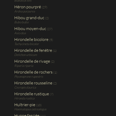
Bubulcus ibis
Héron pourpré
(29)
Ardea purpurea
Hibou grand-duc
(2)
Bubo bubo
Hibou moyen-duc
(27)
Asio otus
Hirondelle bicolore
(5)
Tachycineta bicolor
Hirondelle de fenêtre
(1)
Delichon urbicum
Hirondelle de rivage
(2)
Riparia riparia
Hirondelle de rochers
(1)
Ptyonoprone rupestris
Hirondelle rousseline
(2)
Cecropis daurica
Hirondelle rustique
(7)
Hironda rustica
Huîtrier-pie
(10)
Haematopus ostrealegus
Huppe fasciée
(11)