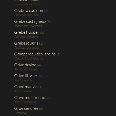
Charadius vociferus
Grèbe à cou noir
(8)
Podiceps nigricollis
Grèbe castagneux
(9)
Tachybaptus ruficollis
Grèbe huppé
(40)
Podiceps cristatus
Grèbe jougris
(1)
Podiceps grisegena
Grimpereau des jardins
(3)
Certhia brachydactyla
Grive draine
(4)
Turdus viscivorus
Grive litorne
(10)
Turdus pilaris
Grive mauvis
(1)
Turdus iliacus
Grive musicienne
(7)
Turdus phiomelos
Grue cendrée
(8)
Grus grus