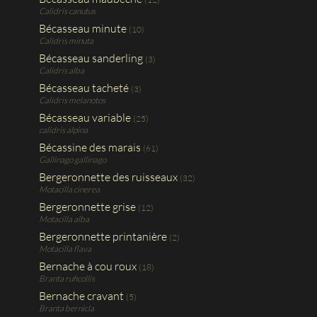
Calidris canutus
Bécasseau minute
(10)
Calidris minuta
Bécasseau sanderling
(3)
Calidris alba
Bécasseau tacheté
(3)
Calidris melanotos
Bécasseau variable
(25)
calidris alpina
Bécassine des marais
(61)
Gallinago gallinago
Bergeronnette des ruisseaux
(32)
Motacilla cinerea
Bergeronnette grise
(12)
Motacilla alba
Bergeronnette printanière
(2)
Motacilla flava
Bernache à cou roux
(18)
Branta ruficollis
Bernache cravant
(5)
Branta bernicla