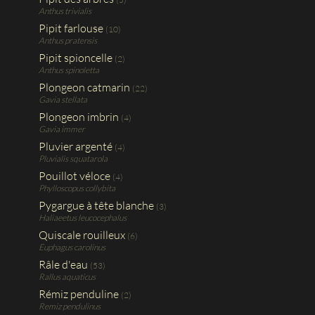
Anthus trivialis
Pipit farlouse
(10)
Anthus pratensis
Pipit spioncelle
(2)
Anthus spinoletta
Plongeon catmarin
(22)
Gavia stellata
Plongeon imbrin
(4)
Gavia immer
Pluvier argenté
(4)
Pluvialis squatarola
Pouillot véloce
(4)
Phylloscopus collybita
Pygargue à tête blanche
(3)
Haliaeetus leucocephalus
Quiscale rouilleux
(6)
Euphagus carolinus
Râle d'eau
(53)
Rallus aquaticus
Rémiz penduline
(2)
Remiz pendulinus