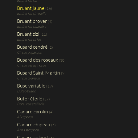
Emberiza cia
Bruant jaune
(16)
Emberiza citrinella
Bruant proyer
(4)
Emberiza calandra
Bruant zizi
(11)
Emberiza cirlus
Busard cendré
(2)
Circus pygargus
Busard des roseaux
(30)
Circus aeruginosus
Busard Saint-Martin
(9)
Circus cyaneus
Buse variable
(19)
Buteo buteo
Butor étoilé
(27)
Botaurus stellaris
Canard carolin
(4)
Aix sponsa
Canard chipeau
(5)
Anas strepera
Canard colvert
(5)