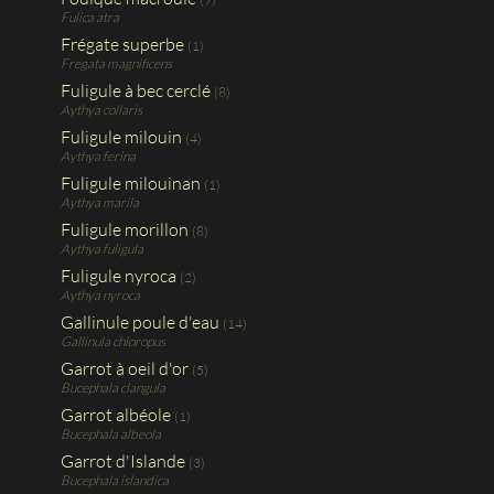
Fulica atra
Frégate superbe
(1)
Fregata magnificens
Fuligule à bec cerclé
(8)
Aythya collaris
Fuligule milouin
(4)
Aythya ferina
Fuligule milouinan
(1)
Aythya marila
Fuligule morillon
(8)
Aythya fuligula
Fuligule nyroca
(2)
Aythya nyroca
Gallinule poule d'eau
(14)
Gallinula chloropus
Garrot à oeil d'or
(5)
Bucephala clangula
Garrot albéole
(1)
Bucephala albeola
Garrot d'Islande
(3)
Bucephala islandica