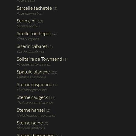
Anas crecca
Sarcelle tachetée
(5)
Anas flavirostris
Serin cini
(13)
Serinus serinus
Sitelle torchepot
(4)
Sitta europaea
Sizerin cabaret
(2)
Cardualis cabaret
Solitaire de Townsend
(3)
Myadestes townsendi
Spatule blanche
(21)
Platalea leucorodia
Sterne caspienne
(1)
Hydroprogne caspia
Sterne caugeck
(11)
Thalaseuss sandvicensis
Sterne hansel
(2)
Gelochelidon macrotarsa
Sterne naine
(3)
Sternuna albifrons
Sterne Pierregarin
(11)