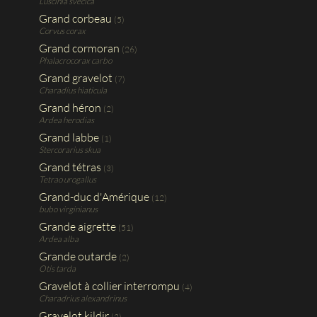
Luscinia svecica
Grand corbeau
(5)
Corvus corax
Grand cormoran
(26)
Phalacrocorax carbo
Grand gravelot
(7)
Charadius hiaticula
Grand héron
(2)
Ardea herodias
Grand labbe
(1)
Stercorarius skua
Grand tétras
(3)
Tetrao urogallus
Grand-duc d'Amérique
(12)
bubo virginianus
Grande aigrette
(51)
Ardea alba
Grande outarde
(2)
Otis tarda
Gravelot à collier interrompu
(4)
Charadrius alexandrinus
Gravelot kildir
(2)