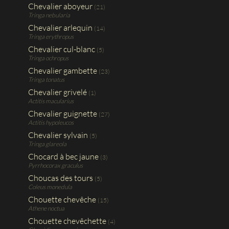
Chevalier aboyeur
(21)
Tringa nebularia
Chevalier arlequin
(14)
Tringa erythropus
Chevalier cul-blanc
(5)
Tringa ochropus
Chevalier gambette
(23)
Tringa tonatus
Chevalier grivelé
(1)
Actitis macularius
Chevalier guignette
(27)
Actitis hypoleucos
Chevalier sylvain
(5)
Tringa glareola
Chocard à bec jaune
(3)
Pyrrhocorax graculus
Choucas des tours
(5)
Coleus monedula
Chouette chevêche
(15)
Athene noctua
Chouette chevêchette
(4)