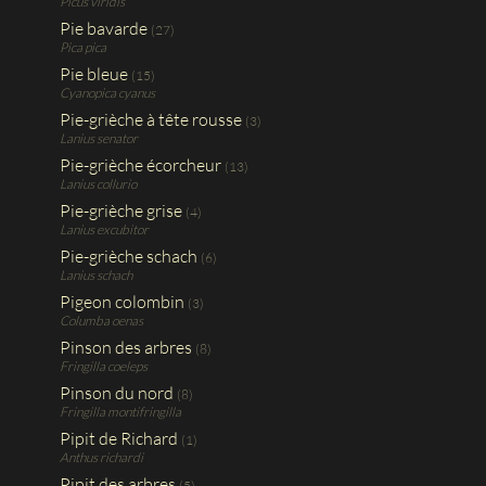
Picus viridis
Pie bavarde
(27)
Pica pica
Pie bleue
(15)
Cyanopica cyanus
Pie-grièche à tête rousse
(3)
Lanius senator
Pie-grièche écorcheur
(13)
Lanius collurio
Pie-grièche grise
(4)
Lanius excubitor
Pie-grièche schach
(6)
Lanius schach
Pigeon colombin
(3)
Columba oenas
Pinson des arbres
(8)
Fringilla coeleps
Pinson du nord
(8)
Fringilla montifringilla
Pipit de Richard
(1)
Anthus richardi
Pipit des arbres
(5)