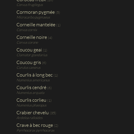
Corvus frugilegus
Cormoran pygmée
(5)
Microcarbo pygmaeus
Corneille mantelée
(1)
Corvus cornix
Corneille noire
(4)
Corvus corone
Coucou geai
(1)
Clamator glandarius
Coucou gris
(6)
Curulus canorus
Courlis à long bec
(1)
Numenius americanus
Courlis cendré
(6)
Numenius arquata
Courlis corlieu
(1)
Numenius phaeopus
Crabier chevelu
(35)
Ardeloa ralloides
Crave à bec rouge
(2)
Pyrrhocorax pyrrhocorax