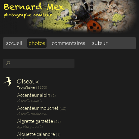
accueil
photos
commentaires
auteur
⚲
Oiseaux
(3153)
Tout afficher
Accenteur alpin
(2)
Prunella collaris
Accenteur mouchet
(10)
Prunella modularis
Aigrette garzette
(59)
Egretta garzetta
Alouette calandre
(1)