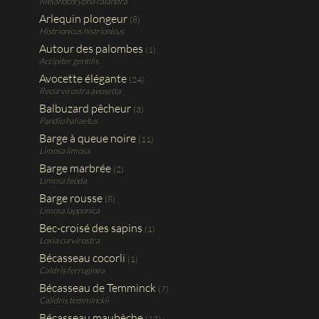
Melanocorypha calandra
Arlequin plongeur
(8)
Histrionicus histrionicus
Autour des palombes
(1)
Accipiter gentilis
Avocette élégante
(24)
Recurvirostra avosetta
Balbuzard pêcheur
(3)
Pandio haliaetus
Barge à queue noire
(11)
Limosa limosa
Barge marbrée
(2)
Limosa feoda
Barge rousse
(8)
Limosa lapponica
Bec-croisé des sapins
(1)
Loxia curvirostra
Bécasseau cocorli
(1)
Caldris ferruginea
Bécasseau de Temminck
(7)
Calidris temminckii
Bécasseau maubèche
(12)