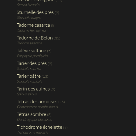
Sterna hirundo
Sturnelle des prés
(2)
Sturnella magna
Tadorne casarca
(8)
Tadorna ferruginea
Tadorne de Belon
(35)
Tadorna tadorna
Talève sultane
(5)
Porphyrio porphyrio
Tarier des prés
(2)
Saxicola rubrica
Tarier pâtre
(13)
Saxicola rubicola
Tarin des aulnes
(9)
Spinus spinus
Tétras des armoises
(26)
Centrocercus urophasianus
Tétras sombre
(8)
Dendragapus obscurus
Tichodrome échelette
(9)
Tichodroma muraria