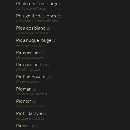
Phalarope à bec large
(7)
Phalaropus fulicarius
Phragmite des joncs
(2)
Acrocephalus schoenobaenus
Pic à dos blanc
(2)
Dendrocopos leucotos
Pic à nuque rouge
(1)
Sphyrapicus nuchalis
Pic épeiche
(37)
Dendrocopos major
Pic épeichette
(3)
Dryobates minor
Pic flamboyant
(6)
Colaptes auratus
Pic mar
(1)
Dendrocopos medius
Pic noir
(1)
Dryocopus marcius
Pic tridactyle
(1)
Picoides tridactylus
Pic vert
(37)