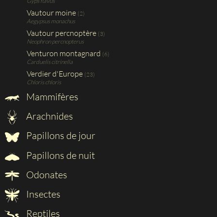
Gyps fulvus
Vautour moine
(2)
Aegypsus monachus
Vautour percnoptère
(3)
Neophron percnopterus
Venturon montagnard
(6)
Carduelis citrinella
Verdier d'Europe
(23)
Chloris chloris
Mammifères
Arachnides
Papillons de jour
Papillons de nuit
Odonates
Insectes
Reptiles