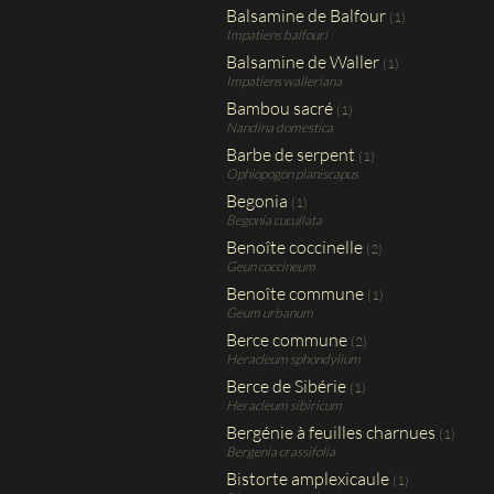
Balsamine de Balfour
(1)
Impatiens balfouri
Balsamine de Waller
(1)
Impatiens walleriana
Bambou sacré
(1)
Nandina domestica
Barbe de serpent
(1)
Ophiopogon planiscapus
Begonia
(1)
Begonia cucullata
Benoîte coccinelle
(2)
Geun coccineum
Benoîte commune
(1)
Geum urbanum
Berce commune
(2)
Heracleum sphondylium
Berce de Sibérie
(1)
Heracleum sibiricum
Bergénie à feuilles charnues
(1)
Bergenia crassifolia
Bistorte amplexicaule
(1)