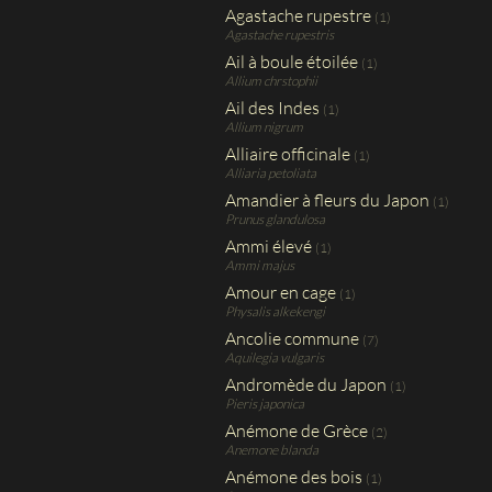
Agastache rupestre
(1)
Agastache rupestris
Ail à boule étoilée
(1)
Allium chrstophii
Ail des Indes
(1)
Allium nigrum
Alliaire officinale
(1)
Alliaria petoliata
Amandier à fleurs du Japon
(1)
Prunus glandulosa
Ammi élevé
(1)
Ammi majus
Amour en cage
(1)
Physalis alkekengi
Ancolie commune
(7)
Aquilegia vulgaris
Andromède du Japon
(1)
Pieris japonica
Anémone de Grèce
(2)
Anemone blanda
Anémone des bois
(1)