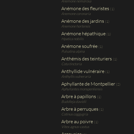
Anemone nemorosa
Anémone des fleuristes
(1)
Anemone coronaria
Anémone des jardins
(1)
Anemone hortensis
Anémone hépathique
(1)
Hpatica nobilis
Anémone soufrée
(1)
Pulsatina alpina
Anthémis des teinturiers
(1)
Cota tinctoria
Anthyllide vulnéraire
(1)
Anthyllis vulneraria
Aphyllante de Montpellier
(2)
Aphyllantes monspenliensis
Arbre à papillons
(1)
Buddleja davidii
Arbre à perruques
(1)
Cotinus coggygria
Arbre au poivre
(1)
Vitex agnus-castus