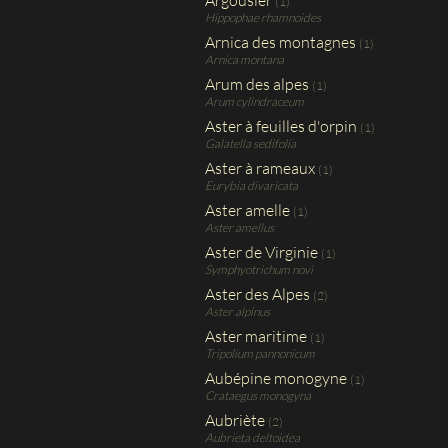
Argousier
(1)
Hippophae rhamnoides
Arnica des montagnes
(1)
Arnica montana
Arum des alpes
(1)
Arum cylindraceum
Aster à feuilles d'orpin
(1)
Galatella sedifolia
Aster à rameaux
(1)
Eurybia divaricata
Aster amelle
(1)
Aster amellus
Aster de Virginie
(1)
Symphyotrichum novi
Aster des Alpes
(2)
Aster alpinus
Aster maritime
(1)
Tripolium pannonicum
Aubépine monogyne
(1)
Crataegus monogyna
Aubriète
(2)
Aubrieta deltoidea