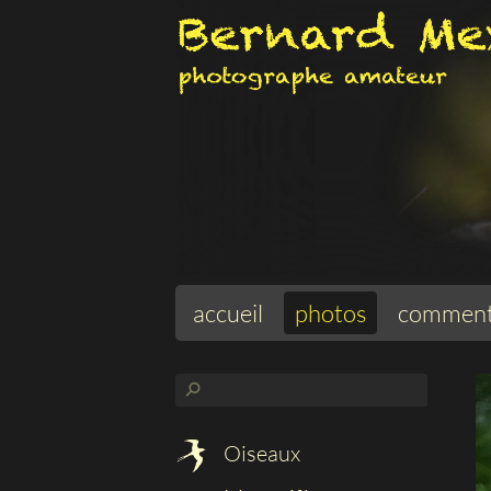
accueil
photos
comment
⚲
Oiseaux