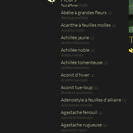
(618)
Tout afficher
Abélie à grandes fleurs
(1)
Abelia grandifolia
Acanthe à feuilles molles
(1)
Acanthus mollis
T
Achillée jaune
(1)
Achillea filipendula
Achillée noble
(3)
Achillea nobilis
Achillée tomenteuse
(1)
Achillea tomentosa
Aconit d'hiver
(1)
Eranthis hyemalis
Aconit tue-loup
(1)
Aconitum lycoctonum
Adenostyle à feuilles d'alliaire
(1)
Adenostyles alliariae
Agastache fenouil
(1)
Agastache foeniculum
Agastache rugueuse
(1)
Agastache rugosa