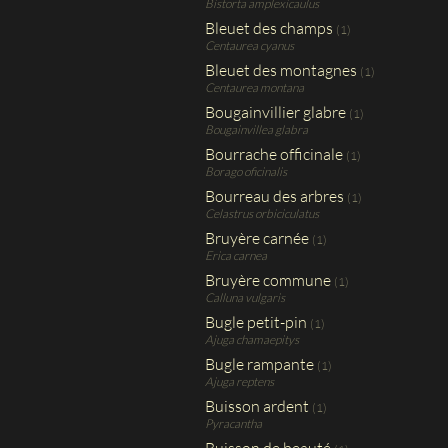
Bistorta amplexicaulus
Bleuet des champs
(1)
Centaurea cyanus
Bleuet des montagnes
(1)
Centaurea montana
Bougainvillier glabre
(1)
Bougainvillea glabra
Bourrache officinale
(1)
Borago oficinalis
Bourreau des arbres
(1)
Celastrus orbiciculatus
Bruyère carnée
(1)
Erica carnea
Bruyère commune
(1)
Calluna vulgaris
Bugle petit-pin
(1)
Ajuga chamaepitys
Bugle rampante
(1)
Ajuga reptens
Buisson ardent
(1)
Pyracantha