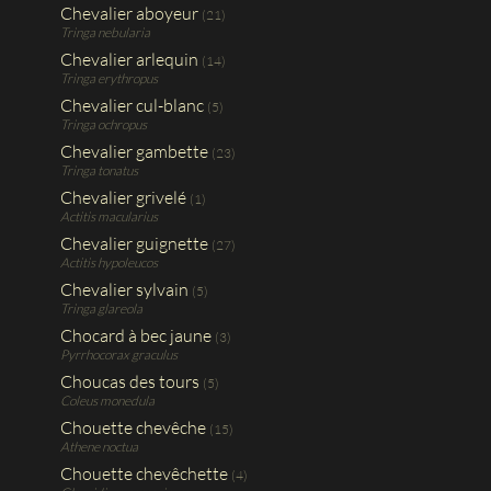
Chevalier aboyeur
(21)
Tringa nebularia
Chevalier arlequin
(14)
Tringa erythropus
Chevalier cul-blanc
(5)
Tringa ochropus
Chevalier gambette
(23)
Tringa tonatus
Chevalier grivelé
(1)
Actitis macularius
Chevalier guignette
(27)
Actitis hypoleucos
Chevalier sylvain
(5)
Tringa glareola
Chocard à bec jaune
(3)
Pyrrhocorax graculus
Choucas des tours
(5)
Coleus monedula
Chouette chevêche
(15)
Athene noctua
Chouette chevêchette
(4)