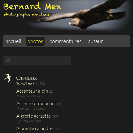
accueil
photos
commentaires
auteur
⚲
Oiseaux
(3153)
Tout afficher
Accenteur alpin
(2)
Prunella collaris
Accenteur mouchet
(10)
Prunella modularis
Aigrette garzette
(59)
Egretta garzetta
Alouette calandre
(1)