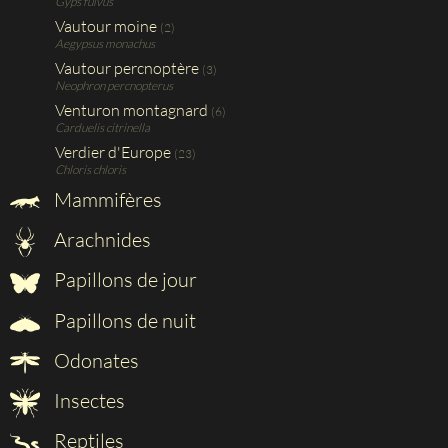
Gyps fulvus
Vautour moine
(2)
Aegypsus monachus
Vautour percnoptère
(3)
Neophron percnopterus
Venturon montagnard
(6)
Carduelis citrinella
Verdier d'Europe
(23)
Chloris chloris
Mammifères
Arachnides
Papillons de jour
Papillons de nuit
Odonates
Insectes
Reptiles