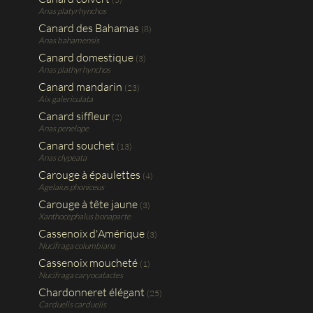
Anas platyrhynchos
Canard des Bahamas
(8)
Anas bahamensis
Canard domestique
(3)
Anas plathyrhynchos
Canard mandarin
(23)
Aix galericulata
Canard siffleur
(2)
Anas penelope
Canard souchet
(13)
Anas clypeata
Carouge à épaulettes
(4)
Agelaius phoniceus
Carouge à tête jaune
(3)
Xanthocephalus bonaparte
Cassenoix d'Amérique
(3)
Nucifraga columbiana
Cassenoix moucheté
(1)
Nucifraga caryocatactes
Chardonneret élégant
(25)
Carduelis carduelis