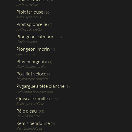
Anthus trivialis
Pipit farlouse
(10)
Anthus pratensis
Pipit spioncelle
(2)
Anthus spinoletta
Plongeon catmarin
(22)
Gavia stellata
Plongeon imbrin
(4)
Gavia immer
Pluvier argenté
(4)
Pluvialis squatarola
Pouillot véloce
(4)
Phylloscopus collybita
Pygargue à tête blanche
(3)
Haliaeetus leucocephalus
Quiscale rouilleux
(6)
Euphagus carolinus
Râle d'eau
(53)
Rallus aquaticus
Rémiz penduline
(2)
Remiz pendulinus