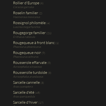
Rollier d'Europe
(6)
Coracias garrulus
Roselin familier
(2)
Haemorous mexicanus
Rossignol philomèle
(4)
Luscinia megarhynchos
Rougegorge familier
(21)
Erithacus rubecula
Rougequeue à front blanc
(1)
Phoeniurus phoenicurus
Rougequeue noir
(9)
Phoenicurus ochruros
Rousserole effarvate
(8)
Acrocephalus scirpaceus
Rousserolle turdoïde
(3)
Acrocephalus arundaceus
Sarcelle cannelle
(3)
Anas cyanoptera
Sarcelle d'été
(45)
Anas querquedula
Sarcelle d'hiver
(17)