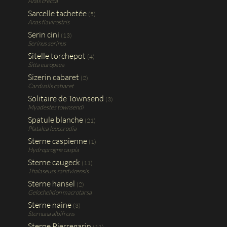
Anas crecca
Sarcelle tachetée
(5)
Anas flavirostris
Serin cini
(13)
Serinus serinus
Sitelle torchepot
(4)
Sitta europaea
Sizerin cabaret
(2)
Cardualis cabaret
Solitaire de Townsend
(3)
Myadestes townsendi
Spatule blanche
(21)
Platalea leucorodia
Sterne caspienne
(1)
Hydroprogne caspia
Sterne caugeck
(11)
Thalaseuss sandvicensis
Sterne hansel
(2)
Gelochelidon macrotarsa
Sterne naine
(3)
Sternuna albifrons
Sterne Pierregarin
(11)