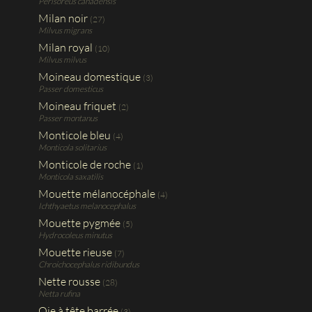
Perisoreus canadensis
Milan noir
(27)
Milvus migrans
Milan royal
(10)
Milvus milvus
Moineau domestique
(3)
Passer domesticus
Moineau friquet
(2)
Passer montanus
Monticole bleu
(4)
Monticola solitarius
Monticole de roche
(1)
Monticola saxatilis
Mouette mélanocéphale
(4)
Ichthyaetus melanocephalus
Mouette pygmée
(5)
Hydrocoleus minutus
Mouette rieuse
(7)
Chroichocephalus ridibundus
Nette rousse
(28)
Netta rufina
Oie à tête barrée
(3)