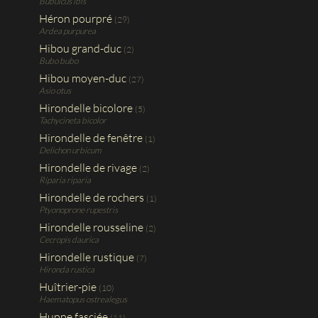
Bubulcus ibis
Héron pourpré
(29)
Ardea purpurea
Hibou grand-duc
(2)
Bubo bubo
Hibou moyen-duc
(27)
Asio otus
Hirondelle bicolore
(5)
Tachycineta bicolor
Hirondelle de fenêtre
(1)
Delichon urbicum
Hirondelle de rivage
(2)
Riparia riparia
Hirondelle de rochers
(1)
Ptyonoprone rupestris
Hirondelle rousseline
(2)
Cecropis daurica
Hirondelle rustique
(7)
Hironda rustica
Huîtrier-pie
(10)
Haematopus ostrealegus
Huppe fasciée
(11)