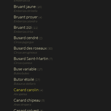
Emberiza cia
Bruant jaune
(16)
Emberiza citrinella
Bruant proyer
(4)
Emberiza calandra
Bruant zizi
(11)
Emberiza cirlus
Busard cendré
(2)
Circus pygargus
Busard des roseaux
(30)
Circus aeruginosus
Busard Saint-Martin
(9)
Circus cyaneus
Buse variable
(19)
Buteo buteo
Butor étoilé
(27)
Botaurus stellaris
Canard carolin
(4)
Aix sponsa
Canard chipeau
(5)
Anas strepera
Canard colvert
(5)