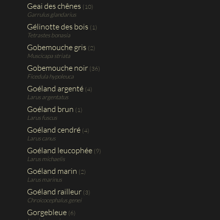
Geai des chênes
(10)
Garrulus glandarius
Gélinotte des bois
(1)
Tetrastes bonasia
Gobemouche gris
(2)
Muscicapa striata
Gobemouche noir
(36)
Ficedula hypoleuca
Goéland argenté
(4)
Larus argentatus
Goéland brun
(1)
Larus fuscus
Goéland cendré
(4)
Larus canus
Goéland leucophée
(9)
Larus michaelis
Goéland marin
(2)
Larus marinus
Goéland railleur
(3)
Chroicocephalus genei
Gorgebleue
(6)