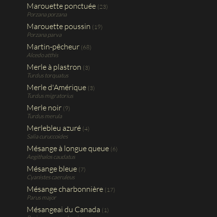
Marouette ponctuée
(23)
Porzana porzana
Marouette poussin
(19)
Porzana parva
Martin-pêcheur
(68)
Alcedo atthis
Merle à plastron
(3)
Turdus torquatus
Merle d'Amérique
(3)
Turdus migratorius
Merle noir
(9)
Turdus merula
Merlebleu azuré
(4)
Salia curuccoides
Mésange à longue queue
(6)
Aegithalos caudatus
Mésange bleue
(7)
Cyanistes caeruleus
Mésange charbonnière
(17)
Parus major
Mésangeai du Canada
(1)