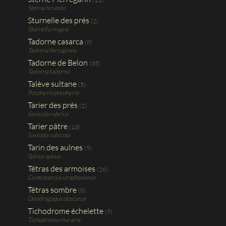
Sterna hirundo
Sturnelle des prés
(2)
Sturnella magna
Tadorne casarca
(8)
Tadorna ferruginea
Tadorne de Belon
(35)
Tadorna tadorna
Talève sultane
(5)
Porphyrio porphyrio
Tarier des prés
(2)
Saxicola rubrica
Tarier pâtre
(13)
Saxicola rubicola
Tarin des aulnes
(9)
Spinus spinus
Tétras des armoises
(26)
Centrocercus urophasianus
Tétras sombre
(8)
Dendragapus obscurus
Tichodrome échelette
(9)
Tichodroma muraria