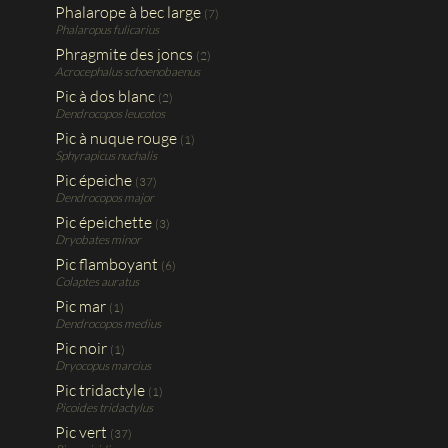
Phalarope à bec large
(7)
Phalaropus fulicarius
Phragmite des joncs
(2)
Acrocephalus schoenobaenus
Pic à dos blanc
(2)
Dendrocopos leucotos
Pic à nuque rouge
(1)
Sphyrapicus nuchalis
Pic épeiche
(37)
Dendrocopos major
Pic épeichette
(3)
Dryobates minor
Pic flamboyant
(6)
Colaptes auratus
Pic mar
(1)
Dendrocopos medius
Pic noir
(1)
Dryocopus marcius
Pic tridactyle
(1)
Picoides tridactylus
Pic vert
(37)