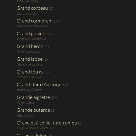
Luscinia svecica
Grand corbeau
(5)
Corvus corax
Grand cormoran
(26)
Phalacrocorax carbo
Grand gravelot
(7)
Charadius hiaticula
Grand héron
(2)
Ardea herodias
Grand labbe
(1)
Stercorarius skua
Grand tétras
(3)
Tetrao urogallus
Grand-duc d'Amérique
(12)
bubo virginianus
Grande aigrette
(51)
Ardea alba
Grande outarde
(2)
Otis tarda
Gravelot à collier interrompu
(4)
Charadrius alexandrinus
Gravelot kildir
(2)