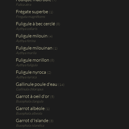
Fulica atra
Frégate superbe
(1)
Fregata magnificens
Fuligule à bec cerclé
(8)
Aythya collaris
Fuligule milouin
(4)
Aythya ferina
Fuligule milouinan
(1)
Aythya marila
Fuligule morillon
(8)
Aythya fuligula
Fuligule nyroca
(2)
Aythya nyroca
Gallinule poule d'eau
(14)
Gallinula chloropus
Garrot à oeil d'or
(5)
Bucephala clangula
Garrot albéole
(1)
Bucephala albeola
Garrot d'Islande
(3)
Bucephala islandica