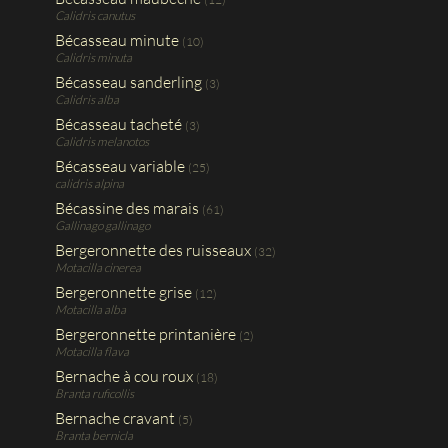
Calidris canutus
Bécasseau minute
(10)
Calidris minuta
Bécasseau sanderling
(3)
Calidris alba
Bécasseau tacheté
(3)
Calidris melanotos
Bécasseau variable
(25)
calidris alpina
Bécassine des marais
(61)
Gallinago gallinago
Bergeronnette des ruisseaux
(32)
Motacilla cinerea
Bergeronnette grise
(12)
Motacilla alba
Bergeronnette printanière
(2)
Motacilla flava
Bernache à cou roux
(18)
Branta ruficollis
Bernache cravant
(5)
Branta bernicla