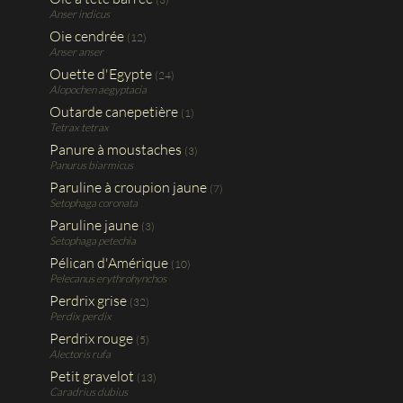
Anser indicus
Oie cendrée
(12)
Anser anser
Ouette d'Egypte
(24)
Alopochen aegyptacia
Outarde canepetière
(1)
Tetrax tetrax
Panure à moustaches
(3)
Panurus biarmicus
Paruline à croupion jaune
(7)
Setophaga coronata
Paruline jaune
(3)
Setophaga petechia
Pélican d'Amérique
(10)
Pelecanus erythrohynchos
Perdrix grise
(32)
Perdix perdix
Perdrix rouge
(5)
Alectoris rufa
Petit gravelot
(13)
Caradrius dubius