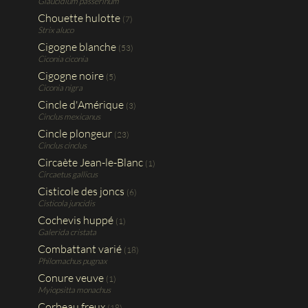
Glaucidium passerinum
Chouette hulotte
(7)
Strix aluco
Cigogne blanche
(53)
Ciconia ciconia
Cigogne noire
(5)
Ciconia nigra
Cincle d'Amérique
(3)
Cinclus mexicanus
Cincle plongeur
(23)
Cinclus cinclus
Circaète Jean-le-Blanc
(1)
Circaetus gallicus
Cisticole des joncs
(6)
Cisticola juncidis
Cochevis huppé
(1)
Galerida cristata
Combattant varié
(18)
Philomachus pugnax
Conure veuve
(1)
Myiopsitta monachus
Corbeau freux
(18)