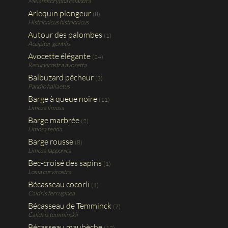
Melanocorypha calandra
Arlequin plongeur
(8)
Histrionicus histrionicus
Autour des palombes
(1)
Accipiter gentilis
Avocette élégante
(24)
Recurvirostra avosetta
Balbuzard pêcheur
(3)
Pandio haliaetus
Barge à queue noire
(11)
Limosa limosa
Barge marbrée
(2)
Limosa feoda
Barge rousse
(8)
Limosa lapponica
Bec-croisé des sapins
(1)
Loxia curvirostra
Bécasseau cocorli
(1)
Caldris ferruginea
Bécasseau de Temminck
(7)
Calidris temminckii
Bécasseau maubèche
(12)