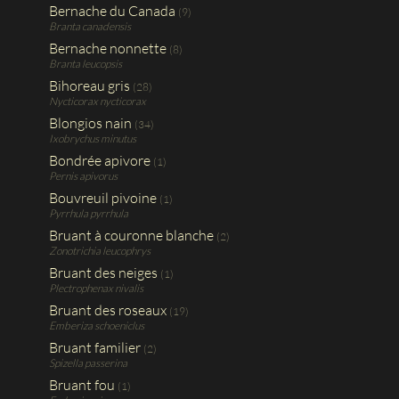
Bernache du Canada
(9)
Branta canadensis
Bernache nonnette
(8)
Branta leucopsis
Bihoreau gris
(28)
Nycticorax nycticorax
Blongios nain
(34)
Ixobrychus minutus
Bondrée apivore
(1)
Pernis apivorus
Bouvreuil pivoine
(1)
Pyrrhula pyrrhula
Bruant à couronne blanche
(2)
Zonotrichia leucophrys
Bruant des neiges
(1)
Plectrophenax nivalis
Bruant des roseaux
(19)
Emberiza schoeniclus
Bruant familier
(2)
Spizella passerina
Bruant fou
(1)