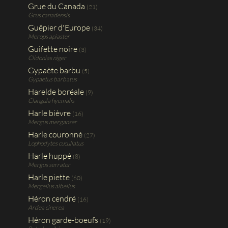
Grue du Canada
(21)
Grus canadensis
Guêpier d'Europe
(34)
Merops apiaster
Guifette noire
(3)
Clidonias niger
Gypaète barbu
(5)
Gypaetus barbatus
Harelde boréale
(9)
Clangula hyemalis
Harle bièvre
(16)
Mergus merganser
Harle couronné
(27)
Lophodytes cucullatus
Harle huppé
(8)
Mergus serrator
Harle piette
(60)
Mergellus albellus
Héron cendré
(16)
Ardea cinerea
Héron garde-boeufs
(19)