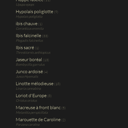
Upupa epops
Hypolaïs poliglotte
(9)
Hypolais poliglotta
ibis chauve
(1)
Geronticus eremita
Ibis falcinelle
(33)
Plegadis falcinellus
Ibis sacré
(1)
Threskiornis aethiopicus
Jaseur boréal
(13)
Bombycilla garrulus
Junco ardoisé
(4)
Junco Hyemalis
Linotte mélodieuse
(18)
Linaria cannabina
Loriot d'Europe
(8)
Oriolus oriolus
Macreuse à front blanc
(5)
Melanitta perspicillata
Marouette de Caroline
(2)
Porzana carolina