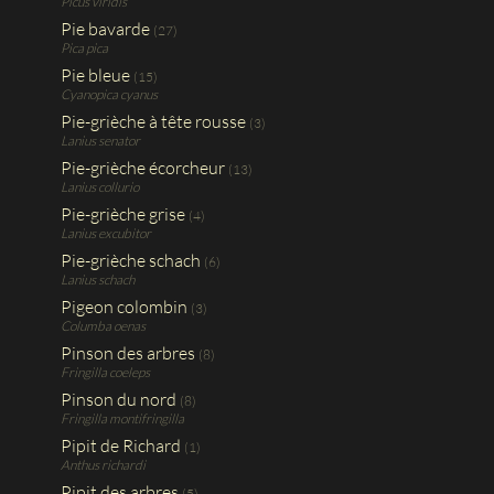
Picus viridis
Pie bavarde
(27)
Pica pica
Pie bleue
(15)
Cyanopica cyanus
Pie-grièche à tête rousse
(3)
Lanius senator
Pie-grièche écorcheur
(13)
Lanius collurio
Pie-grièche grise
(4)
Lanius excubitor
Pie-grièche schach
(6)
Lanius schach
Pigeon colombin
(3)
Columba oenas
Pinson des arbres
(8)
Fringilla coeleps
Pinson du nord
(8)
Fringilla montifringilla
Pipit de Richard
(1)
Anthus richardi
Pipit des arbres
(5)