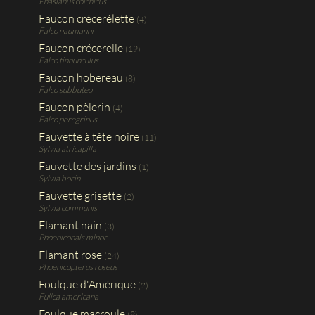
Phasianus colchicus
Faucon crécerélette
(4)
Falco naumanni
Faucon crécerelle
(19)
Falco tinnunculus
Faucon hobereau
(8)
Falco subbuteo
Faucon pèlerin
(4)
Falco peregrinus
Fauvette à tête noire
(11)
Sylvia atricapilla
Fauvette des jardins
(1)
Sylvia borin
Fauvette grisette
(2)
Sylvia communis
Flamant nain
(3)
Phoeniconais minor
Flamant rose
(24)
Phoenicopterus roseus
Foulque d'Amérique
(2)
Fulica americana
Foulque macroule
(9)