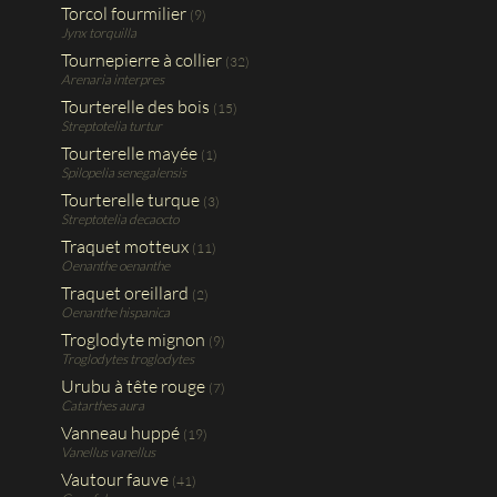
Torcol fourmilier
(9)
Jynx torquilla
Tournepierre à collier
(32)
Arenaria interpres
Tourterelle des bois
(15)
Streptotelia turtur
Tourterelle mayée
(1)
Spilopelia senegalensis
Tourterelle turque
(3)
Streptotelia decaocto
Traquet motteux
(11)
Oenanthe oenanthe
Traquet oreillard
(2)
Oenanthe hispanica
Troglodyte mignon
(9)
Troglodytes troglodytes
Urubu à tête rouge
(7)
Catarthes aura
Vanneau huppé
(19)
Vanellus vanellus
Vautour fauve
(41)