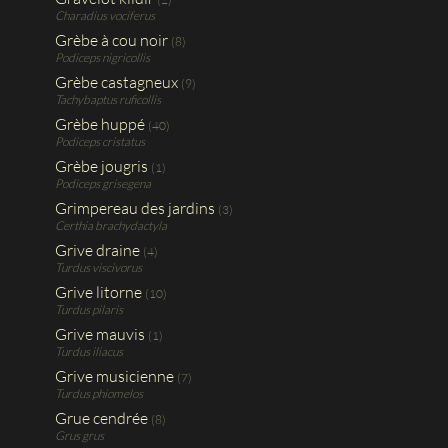
Charadius vociferus
Grèbe à cou noir
(8)
Podiceps nigricollis
Grèbe castagneux
(9)
Tachybaptus ruficollis
Grèbe huppé
(40)
Podiceps cristatus
Grèbe jougris
(1)
Podiceps grisegena
Grimpereau des jardins
(3)
Certhia brachydactyla
Grive draine
(4)
Turdus viscivorus
Grive litorne
(10)
Turdus pilaris
Grive mauvis
(1)
Turdus iliacus
Grive musicienne
(7)
Turdus phiomelos
Grue cendrée
(8)
Grus grus