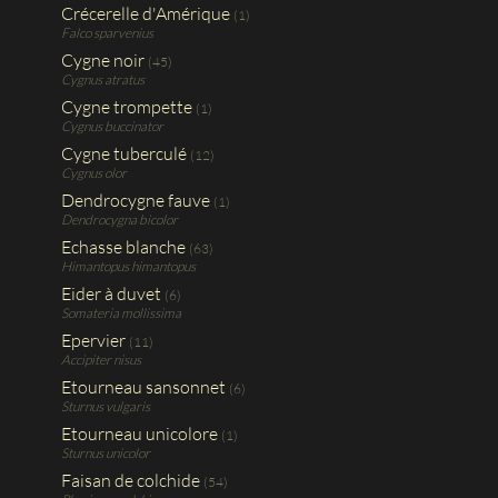
Crécerelle d'Amérique
(1)
Falco sparvenius
Cygne noir
(45)
Cygnus atratus
Cygne trompette
(1)
Cygnus buccinator
Cygne tuberculé
(12)
Cygnus olor
Dendrocygne fauve
(1)
Dendrocygna bicolor
Echasse blanche
(63)
Himantopus himantopus
Eider à duvet
(6)
Somateria mollissima
Epervier
(11)
Accipiter nisus
Etourneau sansonnet
(6)
Sturnus vulgaris
Etourneau unicolore
(1)
Sturnus unicolor
Faisan de colchide
(54)