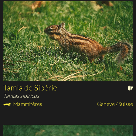
Tamia de Sibérie
Tamias sibiricus
Mammifères
Genève / Suisse