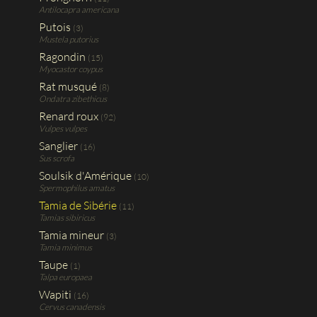
Antilocapra americana
Putois
(3)
Mustela putorius
Ragondin
(15)
Myocastor coypus
Rat musqué
(8)
Ondatra zibethicus
Renard roux
(92)
Vulpes vulpes
Sanglier
(16)
Sus scrofa
Soulsik d'Amérique
(10)
Spermophilus amatus
Tamia de Sibérie
(11)
Tamias sibiricus
Tamia mineur
(3)
Tamia minimus
Taupe
(1)
Talpa europaea
Wapiti
(16)
Cervus canadensis