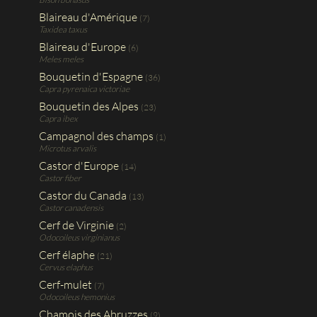
Blaireau d'Amérique
(7)
Taxidea taxus
Blaireau d'Europe
(6)
Meles meles
Bouquetin d'Espagne
(36)
Capra pyrenaica victoriae
Bouquetin des Alpes
(23)
Capra ibex
Campagnol des champs
(1)
Microtus arvalis
Castor d'Europe
(14)
Castor fiber
Castor du Canada
(13)
Castor canadensis
Cerf de Virginie
(2)
Odocoileus virginianus
Cerf élaphe
(21)
Cervus elaphus
Cerf-mulet
(7)
Odocoileus hemonius
Chamois des Abruzzes
(9)