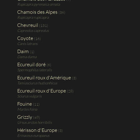
Rupicapra pyrenaica ornata
Chamois des Alpes
(36)
Rupicapra rupicapra
Chevreuil
(131)
Capreolus capreolus
Coyote
(16)
Canis latrans
Daim
(1)
Dama dama
Ecureuil doré
(6)
Spermophilus lateralis
Ecureuil roux d'Amérique
(3)
Tamiasciurus hudsonhicus
Ecureuil roux d'Europe
(28)
Sciurus vulgaris
Fouine
(11)
Martes foina
Grizzly
(49)
Ursus arctos horribilis
Hérisson d'Europe
(3)
Erinaceus europaeus