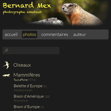
accueil
photos
commentaires
auteur
⚲
Oiseaux
Mammifères
(974)
Tout afficher
Belette d'Europe
(6)
Mustela nivalis
Bison d'Amérique
(33)
Bison bison
Bison d'Europe
(6)
Bison bonasus