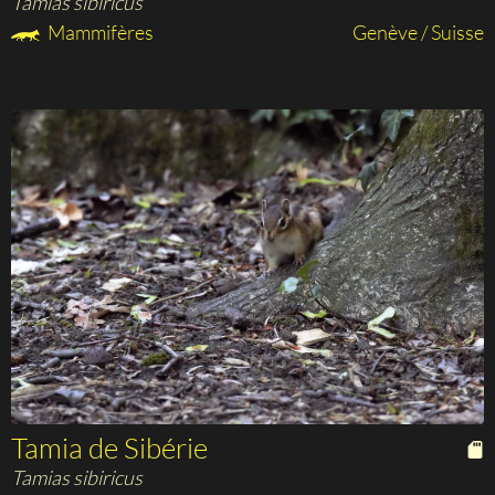
Tamias sibiricus
Mammifères
Genève / Suisse
Tamia de Sibérie
Tamias sibiricus