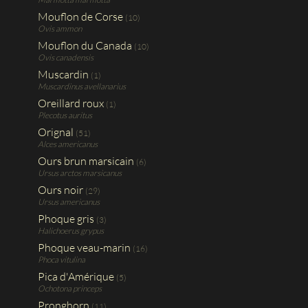
Mouflon de Corse
(10)
Ovis ammon
Mouflon du Canada
(10)
Ovis canadensis
Muscardin
(1)
Muscardinus avellanarius
Oreillard roux
(1)
Plecotus auritus
Orignal
(51)
Alces americanus
Ours brun marsicain
(6)
Ursus arctos marsicanus
Ours noir
(29)
Ursus americanus
Phoque gris
(3)
Halichoerus grypus
Phoque veau-marin
(16)
Phoca vitulina
Pica d'Amérique
(5)
Ochotona princeps
Pronghorn
(11)