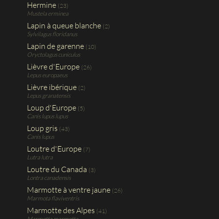
Hermine
(23)
Mustela erminea
Lapin à queue blanche
(2)
Sylvilagus floridanus
Lapin de garenne
(10)
Oryctolagus cuniculus
Lièvre d'Europe
(26)
Lepus europaeus
Lièvre ibérique
(2)
Lepus granatensis
Loup d'Europe
(5)
Canis lupus lupus
Loup gris
(43)
Canis lupus
Loutre d'Europe
(7)
Lutra lutra
Loutre du Canada
(3)
Lontra canadensis
Marmotte à ventre jaune
(26)
Marmota flaviventris
Marmotte des Alpes
(41)
Marmotta marmotta