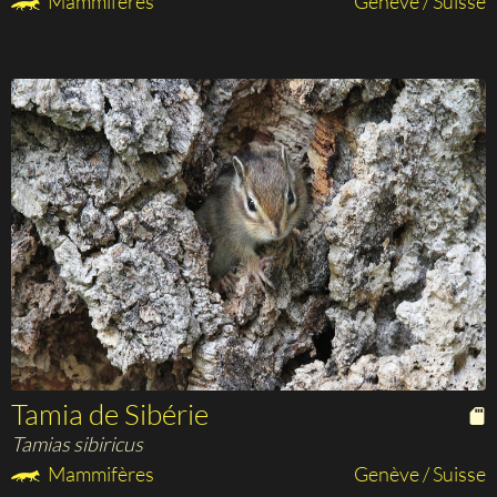
Mammifères
Genève / Suisse
Tamia de Sibérie
Tamias sibiricus
Mammifères
Genève / Suisse