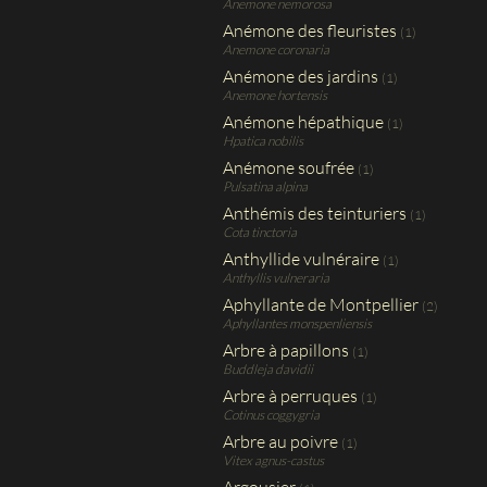
Anemone nemorosa
Anémone des fleuristes
(1)
Anemone coronaria
Anémone des jardins
(1)
Anemone hortensis
Anémone hépathique
(1)
Hpatica nobilis
Anémone soufrée
(1)
Pulsatina alpina
Anthémis des teinturiers
(1)
Cota tinctoria
Anthyllide vulnéraire
(1)
Anthyllis vulneraria
Aphyllante de Montpellier
(2)
Aphyllantes monspenliensis
Arbre à papillons
(1)
Buddleja davidii
Arbre à perruques
(1)
Cotinus coggygria
Arbre au poivre
(1)
Vitex agnus-castus