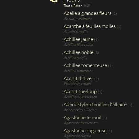
(618)
Tout afficher
Abélie à grandes fleurs
(1)
Abelia grandifolia
Acanthe à feuilles molles
(1)
Acanthus mollis
Achillée jaune
(1)
Achillea filipendula
Achillée noble
(3)
Achillea nobilis
Achillée tomenteuse
(1)
Achillea tomentosa
Aconit d'hiver
(1)
Eranthis hyemalis
Aconit tue-loup
(1)
Aconitum lycoctonum
Adenostyle à feuilles d'alliaire
(1)
Adenostyles alliariae
Agastache fenouil
(1)
Agastache foeniculum
Agastache rugueuse
(1)
Agastache rugosa