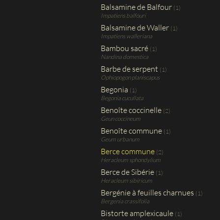
Balsamine de Balfour
(1)
Impatiens balfouri
Balsamine de Waller
(1)
Impatiens walleriana
Bambou sacré
(1)
Nandina domestica
Barbe de serpent
(1)
Ophiopogon planiscapus
Begonia
(1)
Begonia cucullata
Benoîte coccinelle
(2)
Geun coccineum
Benoîte commune
(1)
Geum urbanum
Berce commune
(2)
Heracleum sphondylium
Berce de Sibérie
(1)
Heracleum sibiricum
Bergénie à feuilles charnues
(1)
Bergenia crassifolia
Bistorte amplexicaule
(1)