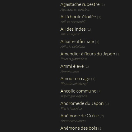
Agastache rupestre
(1)
Agastache rupestris
Ail à boule étoilée
(1)
Allium chrstophii
Ail des Indes
(1)
Allium nigrum
Alliaire officinale
(1)
Alliaria petoliata
Amandier à fleurs du Japon
(1)
Prunus glandulosa
Ammi élevé
(1)
Ammi majus
Amour en cage
(1)
Physalis alkekengi
Ancolie commune
(7)
Aquilegia vulgaris
Andromède du Japon
(1)
Pieris japonica
Anémone de Grèce
(2)
Anemone blanda
Anémone des bois
(1)