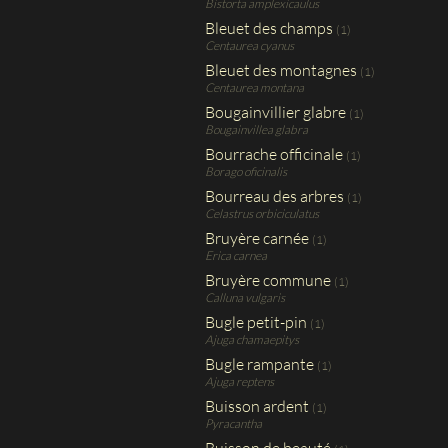
Bistorta amplexicaulus
Bleuet des champs
(1)
Centaurea cyanus
Bleuet des montagnes
(1)
Centaurea montana
Bougainvillier glabre
(1)
Bougainvillea glabra
Bourrache officinale
(1)
Borago oficinalis
Bourreau des arbres
(1)
Celastrus orbiciculatus
Bruyère carnée
(1)
Erica carnea
Bruyère commune
(1)
Calluna vulgaris
Bugle petit-pin
(1)
Ajuga chamaepitys
Bugle rampante
(1)
Ajuga reptens
Buisson ardent
(1)
Pyracantha