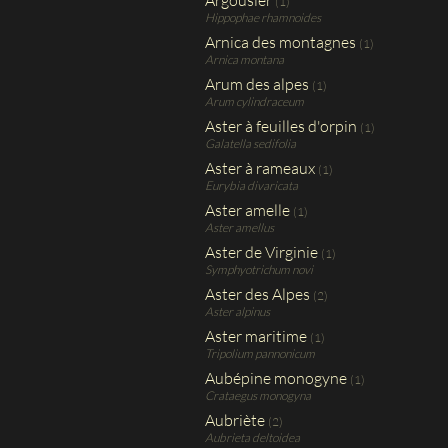
Argousier
(1)
Hippophae rhamnoides
Arnica des montagnes
(1)
Arnica montana
Arum des alpes
(1)
Arum cylindraceum
Aster à feuilles d'orpin
(1)
Galatella sedifolia
Aster à rameaux
(1)
Eurybia divaricata
Aster amelle
(1)
Aster amellus
Aster de Virginie
(1)
Symphyotrichum novi
Aster des Alpes
(2)
Aster alpinus
Aster maritime
(1)
Tripolium pannonicum
Aubépine monogyne
(1)
Crataegus monogyna
Aubriète
(2)
Aubrieta deltoidea