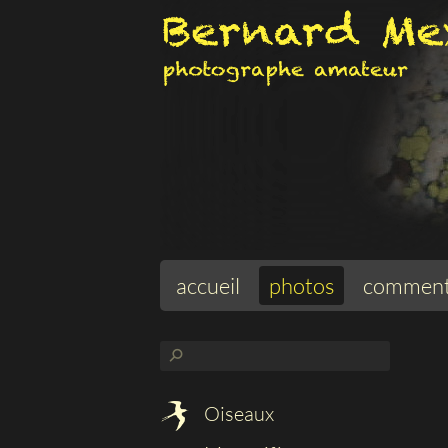
accueil
photos
comment
⚲
Oiseaux