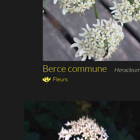
Berce commune
Heracleum
Fleurs