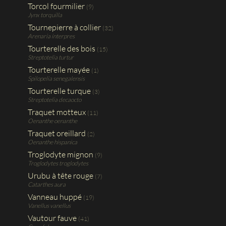
Torcol fourmilier
(9)
Jynx torquilla
Tournepierre à collier
(32)
Arenaria interpres
Tourterelle des bois
(15)
Streptotelia turtur
Tourterelle mayée
(1)
Spilopelia senegalensis
Tourterelle turque
(3)
Streptotelia decaocto
Traquet motteux
(11)
Oenanthe oenanthe
Traquet oreillard
(2)
Oenanthe hispanica
Troglodyte mignon
(9)
Troglodytes troglodytes
Urubu à tête rouge
(7)
Catarthes aura
Vanneau huppé
(19)
Vanellus vanellus
Vautour fauve
(41)