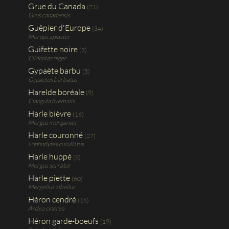
Grue du Canada
(21)
Grus canadensis
Guêpier d'Europe
(34)
Merops apiaster
Guifette noire
(3)
Clidonias niger
Gypaète barbu
(5)
Gypaetus barbatus
Harelde boréale
(9)
Clangula hyemalis
Harle bièvre
(16)
Mergus merganser
Harle couronné
(27)
Lophodytes cucullatus
Harle huppé
(8)
Mergus serrator
Harle piette
(60)
Mergellus albellus
Héron cendré
(16)
Ardea cinerea
Héron garde-boeufs
(19)