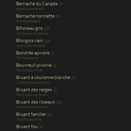
Bernache du Canada
(9)
Branta canadensis
Bernache nonnette
(8)
Branta leucopsis
Bihoreau gris
(28)
Nycticorax nycticorax
Blongios nain
(34)
Ixobrychus minutus
Bondrée apivore
(1)
Pernis apivorus
Bouvreuil pivoine
(1)
Pyrrhula pyrrhula
Bruant à couronne blanche
(2)
Zonotrichia leucophrys
Bruant des neiges
(1)
Plectrophenax nivalis
Bruant des roseaux
(19)
Emberiza schoeniclus
Bruant familier
(2)
Spizella passerina
Bruant fou
(1)