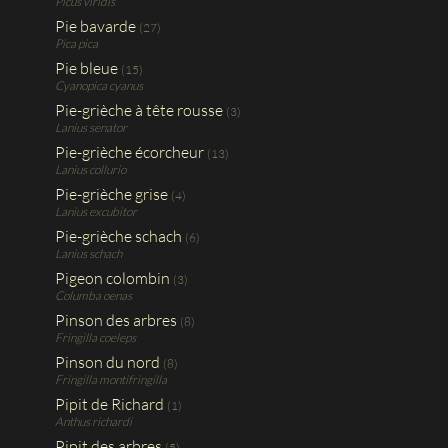
Picus viridis
Pie bavarde
(27)
Pica pica
Pie bleue
(15)
Cyanopica cyanus
Pie-grièche à tête rousse
(3)
Lanius senator
Pie-grièche écorcheur
(13)
Lanius collurio
Pie-grièche grise
(4)
Lanius excubitor
Pie-grièche schach
(6)
Lanius schach
Pigeon colombin
(3)
Columba oenas
Pinson des arbres
(8)
Fringilla coeleps
Pinson du nord
(8)
Fringilla montifringilla
Pipit de Richard
(1)
Anthus richardi
Pipit des arbres
(5)