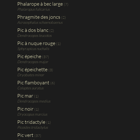
Phalarope à bec large
(7)
Phalaropus fulicarius
Phragmite des joncs
(2)
Acrocephalus schoenobaenus
Pic à dos blanc
(2)
Dendrocopos leucotos
Pic à nuque rouge
(1)
Sphyrapicus nuchalis
Pic épeiche
(37)
Dendrocopos major
Pic épeichette
(3)
Dryobates minor
Pic flamboyant
(6)
Colaptes auratus
Pic mar
(1)
Dendrocopos medius
Pic noir
(1)
Dryocopus marcius
Pic tridactyle
(1)
Picoides tridactylus
Pic vert
(37)