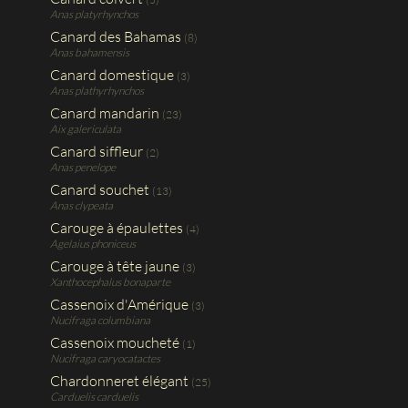
Anas platyrhynchos
Canard des Bahamas
(8)
Anas bahamensis
Canard domestique
(3)
Anas plathyrhynchos
Canard mandarin
(23)
Aix galericulata
Canard siffleur
(2)
Anas penelope
Canard souchet
(13)
Anas clypeata
Carouge à épaulettes
(4)
Agelaius phoniceus
Carouge à tête jaune
(3)
Xanthocephalus bonaparte
Cassenoix d'Amérique
(3)
Nucifraga columbiana
Cassenoix moucheté
(1)
Nucifraga caryocatactes
Chardonneret élégant
(25)
Carduelis carduelis