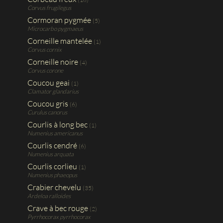
Corvus frugilegus
Cormoran pygmée
(5)
Microcarbo pygmaeus
Corneille mantelée
(1)
Corvus cornix
Corneille noire
(4)
Corvus corone
Coucou geai
(1)
Clamator glandarius
Coucou gris
(6)
Curulus canorus
Courlis à long bec
(1)
Numenius americanus
Courlis cendré
(6)
Numenius arquata
Courlis corlieu
(1)
Numenius phaeopus
Crabier chevelu
(35)
Ardeloa ralloides
Crave à bec rouge
(2)
Pyrrhocorax pyrrhocorax