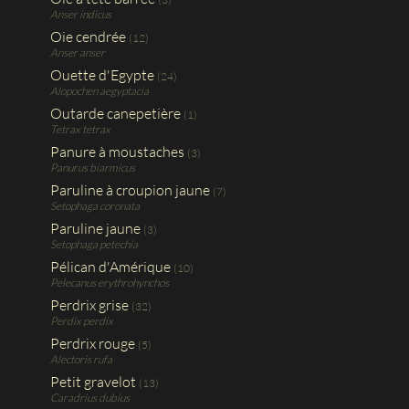
Anser indicus
Oie cendrée
(12)
Anser anser
Ouette d'Egypte
(24)
Alopochen aegyptacia
Outarde canepetière
(1)
Tetrax tetrax
Panure à moustaches
(3)
Panurus biarmicus
Paruline à croupion jaune
(7)
Setophaga coronata
Paruline jaune
(3)
Setophaga petechia
Pélican d'Amérique
(10)
Pelecanus erythrohynchos
Perdrix grise
(32)
Perdix perdix
Perdrix rouge
(5)
Alectoris rufa
Petit gravelot
(13)
Caradrius dubius