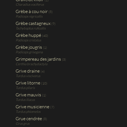
Charadius vociferus
Grèbe à cou noir
(8)
Podiceps nigricollis
Grèbe castagneux
(9)
Tachybaptus ruficollis
Grèbe huppé
(40)
Podiceps cristatus
Grèbe jougris
(1)
Podiceps grisegena
Grimpereau des jardins
(3)
Certhia brachydactyla
Grive draine
(4)
Turdus viscivorus
Grive litorne
(10)
Turdus pilaris
Grive mauvis
(1)
Turdus iliacus
Grive musicienne
(7)
Turdus phiomelos
Grue cendrée
(8)
Grus grus