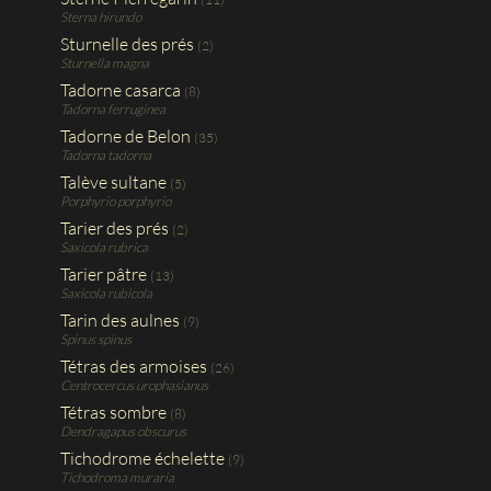
Sterna hirundo
Sturnelle des prés
(2)
Sturnella magna
Tadorne casarca
(8)
Tadorna ferruginea
Tadorne de Belon
(35)
Tadorna tadorna
Talève sultane
(5)
Porphyrio porphyrio
Tarier des prés
(2)
Saxicola rubrica
Tarier pâtre
(13)
Saxicola rubicola
Tarin des aulnes
(9)
Spinus spinus
Tétras des armoises
(26)
Centrocercus urophasianus
Tétras sombre
(8)
Dendragapus obscurus
Tichodrome échelette
(9)
Tichodroma muraria