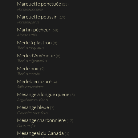
Marouette ponctuée
(23)
Porzana porzana
Marouette poussin
(19)
Porzana parva
Martin-pêcheur
(68)
Alcedo atthis
Merle à plastron
(3)
Turdus torquatus
Merle d'Amérique
(3)
Turdus migratorius
Merle noir
(9)
Turdus merula
Merlebleu azuré
(4)
Salia curuccoides
Mésange à longue queue
(6)
Aegithalos caudatus
Mésange bleue
(7)
Cyanistes caeruleus
Mésange charbonnière
(17)
Parus major
Mésangeai du Canada
(1)