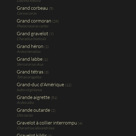
Luscinia svecica
Grand corbeau
(5)
Corvus corax
Grand cormoran
(26)
Phalacrocorax carbo
Grand gravelot
(7)
Charadius hiaticula
Grand héron
(2)
Ardea herodias
Grand labbe
(1)
Stercorarius skua
Grand tétras
(3)
Tetrao urogallus
Grand-duc d'Amérique
(12)
bubo virginianus
Grande aigrette
(51)
Ardea alba
Grande outarde
(2)
Otis tarda
Gravelot à collier interrompu
(4)
Charadrius alexandrinus
Gravelot kildir
(2)