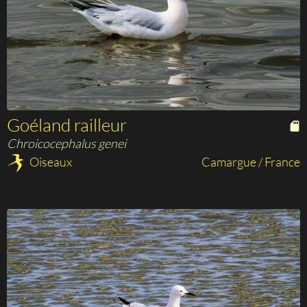
Goéland railleur
Chroicocephalus genei
Oiseaux
Camargue / France