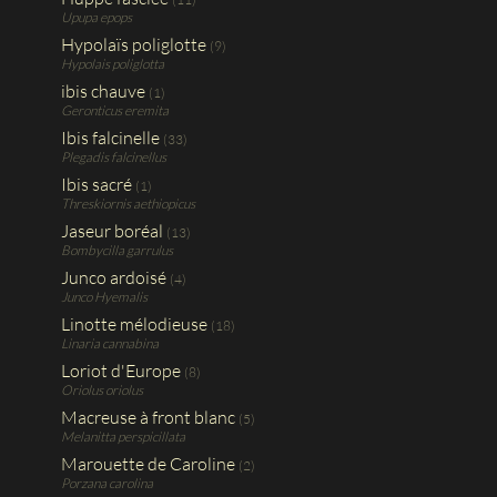
Upupa epops
Hypolaïs poliglotte
(9)
Hypolais poliglotta
ibis chauve
(1)
Geronticus eremita
Ibis falcinelle
(33)
Plegadis falcinellus
Ibis sacré
(1)
Threskiornis aethiopicus
Jaseur boréal
(13)
Bombycilla garrulus
Junco ardoisé
(4)
Junco Hyemalis
Linotte mélodieuse
(18)
Linaria cannabina
Loriot d'Europe
(8)
Oriolus oriolus
Macreuse à front blanc
(5)
Melanitta perspicillata
Marouette de Caroline
(2)
Porzana carolina