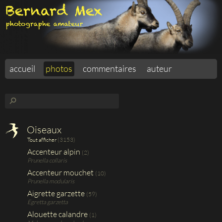
accueil
photos
commentaires
auteur
⚲
Oiseaux
(3153)
Tout afficher
Accenteur alpin
(2)
Prunella collaris
Accenteur mouchet
(10)
Prunella modularis
Aigrette garzette
(59)
Egretta garzetta
Alouette calandre
(1)