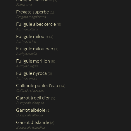
Fulica atra
Frégate superbe
(1)
Fregata magnificens
Fuligule à bec cerclé
(8)
Aythya collaris
Fuligule milouin
(4)
Aythya ferina
Fuligule milouinan
(1)
Aythya marila
Fuligule morillon
(8)
Aythya fuligula
Fuligule nyroca
(2)
Aythya nyroca
Gallinule poule d'eau
(14)
Gallinula chloropus
Garrot à oeil d'or
(5)
Bucephala clangula
Garrot albéole
(1)
Bucephala albeola
Garrot d'Islande
(3)
Bucephala islandica