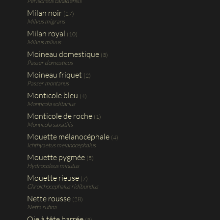
Perisoreus canadensis
Milan noir
(27)
Milvus migrans
Milan royal
(10)
Milvus milvus
Moineau domestique
(3)
Passer domesticus
Moineau friquet
(2)
Passer montanus
Monticole bleu
(4)
Monticola solitarius
Monticole de roche
(1)
Monticola saxatilis
Mouette mélanocéphale
(4)
Ichthyaetus melanocephalus
Mouette pygmée
(5)
Hydrocoleus minutus
Mouette rieuse
(7)
Chroichocephalus ridibundus
Nette rousse
(28)
Netta rufina
Oie à tête barrée
(3)