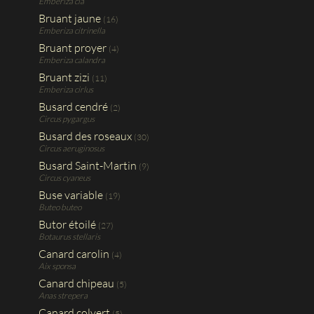
Emberiza cia
Bruant jaune
(16)
Emberiza citrinella
Bruant proyer
(4)
Emberiza calandra
Bruant zizi
(11)
Emberiza cirlus
Busard cendré
(2)
Circus pygargus
Busard des roseaux
(30)
Circus aeruginosus
Busard Saint-Martin
(9)
Circus cyaneus
Buse variable
(19)
Buteo buteo
Butor étoilé
(27)
Botaurus stellaris
Canard carolin
(4)
Aix sponsa
Canard chipeau
(5)
Anas strepera
Canard colvert
(5)