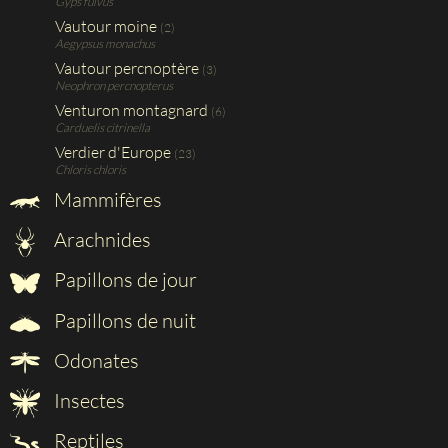
Gyps fulvus
Vautour moine
(2)
Aegypsus monachus
Vautour percnoptère
(3)
Neophron percnopterus
Venturon montagnard
(6)
Carduelis citrinella
Verdier d'Europe
(23)
Chloris chloris
Mammifères
Arachnides
Papillons de jour
Papillons de nuit
Odonates
Insectes
Reptiles