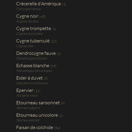
Crécerelle d'Amérique
(1)
Falco sparvenius
Cygne noir
(45)
Cygnus atratus
Cygne trompette
(1)
Cygnus buccinator
Cygne tuberculé
(12)
Cygnus olor
Dendrocygne fauve
(1)
Dendrocygna bicolor
Echasse blanche
(63)
Himantopus himantopus
Eider à duvet
(6)
Somateria mollissima
Epervier
(11)
Accipiter nisus
Etourneau sansonnet
(6)
Sturnus vulgaris
Etourneau unicolore
(1)
Sturnus unicolor
Faisan de colchide
(54)