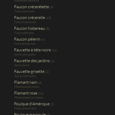
Phasianus colchicus
Faucon crécerélette
(4)
Falco naumanni
Faucon crécerelle
(19)
Falco tinnunculus
Faucon hobereau
(8)
Falco subbuteo
Faucon pèlerin
(4)
Falco peregrinus
Fauvette à tête noire
(11)
Sylvia atricapilla
Fauvette des jardins
(1)
Sylvia borin
Fauvette grisette
(2)
Sylvia communis
Flamant nain
(3)
Phoeniconais minor
Flamant rose
(24)
Phoenicopterus roseus
Foulque d'Amérique
(2)
Fulica americana
Foulque macroule
(9)