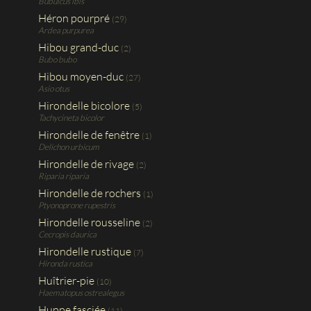
Bubulcus ibis
Héron pourpré
(29)
Ardea purpurea
Hibou grand-duc
(2)
Bubo bubo
Hibou moyen-duc
(27)
Asio otus
Hirondelle bicolore
(5)
Tachycineta bicolor
Hirondelle de fenêtre
(1)
Delichon urbicum
Hirondelle de rivage
(2)
Riparia riparia
Hirondelle de rochers
(1)
Ptyonoprone rupestris
Hirondelle rousseline
(2)
Cecropis daurica
Hirondelle rustique
(7)
Hironda rustica
Huîtrier-pie
(10)
Haematopus ostrealegus
Huppe fasciée
(11)