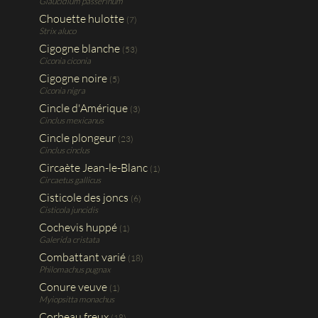
Glaucidium passerinum
Chouette hulotte
(7)
Strix aluco
Cigogne blanche
(53)
Ciconia ciconia
Cigogne noire
(5)
Ciconia nigra
Cincle d'Amérique
(3)
Cinclus mexicanus
Cincle plongeur
(23)
Cinclus cinclus
Circaète Jean-le-Blanc
(1)
Circaetus gallicus
Cisticole des joncs
(6)
Cisticola juncidis
Cochevis huppé
(1)
Galerida cristata
Combattant varié
(18)
Philomachus pugnax
Conure veuve
(1)
Myiopsitta monachus
Corbeau freux
(18)