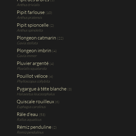
Anthus trivialis
Pipit farlouse
(10)
Anthus pratensis
Pipit spioncelle
(2)
Anthus spinoletta
Plongeon catmarin
(22)
Gavia stellata
Plongeon imbrin
(4)
Gavia immer
Pluvier argenté
(4)
Pluvialis squatarola
Pouillot véloce
(4)
Phylloscopus collybita
Pygargue à tête blanche
(3)
Haliaeetus leucocephalus
Quiscale rouilleux
(6)
Euphagus carolinus
Râle d'eau
(53)
Rallus aquaticus
Rémiz penduline
(2)
Remiz pendulinus