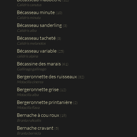
Calidris canutus
Bécasseau minute
(10)
Calidris minuta
Bécasseau sanderling
(3)
Calidris alba
Bécasseau tacheté
(3)
Calidris melanotos
Bécasseau variable
(25)
calidris alpina
Bécassine des marais
(61)
Gallinago gallinago
Bergeronnette des ruisseaux
(32)
Motacilla cinerea
Bergeronnette grise
(12)
Motacilla alba
Bergeronnette printanière
(2)
Motacilla flava
Bernache à cou roux
(18)
Branta ruficollis
Bernache cravant
(5)
Branta bernicla