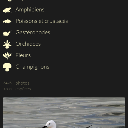
Amphibiens
Poissons et crustacés
Gastéropodes
Orchidées
Fleurs
Champignons
photos
6426
espèces
1303