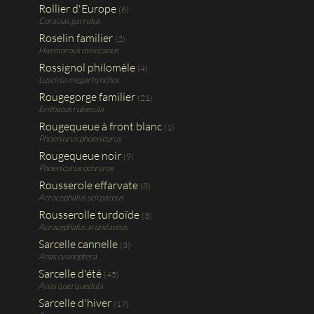
Rollier d'Europe
(6)
Coracias garrulus
Roselin familier
(2)
Haemorous mexicanus
Rossignol philomèle
(4)
Luscinia megarhynchos
Rougegorge familier
(21)
Erithacus rubecula
Rougequeue à front blanc
(1)
Phoeniurus phoenicurus
Rougequeue noir
(9)
Phoenicurus ochruros
Rousserole effarvate
(8)
Acrocephalus scirpaceus
Rousserolle turdoïde
(3)
Acrocephalus arundaceus
Sarcelle cannelle
(3)
Anas cyanoptera
Sarcelle d'été
(45)
Anas querquedula
Sarcelle d'hiver
(17)