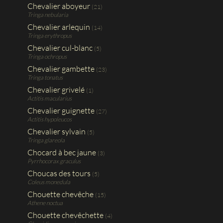
Chevalier aboyeur
(21)
Tringa nebularia
Chevalier arlequin
(14)
Tringa erythropus
Chevalier cul-blanc
(5)
Tringa ochropus
Chevalier gambette
(23)
Tringa tonatus
Chevalier grivelé
(1)
Actitis macularius
Chevalier guignette
(27)
Actitis hypoleucos
Chevalier sylvain
(5)
Tringa glareola
Chocard à bec jaune
(3)
Pyrrhocorax graculus
Choucas des tours
(5)
Coleus monedula
Chouette chevêche
(15)
Athene noctua
Chouette chevêchette
(4)