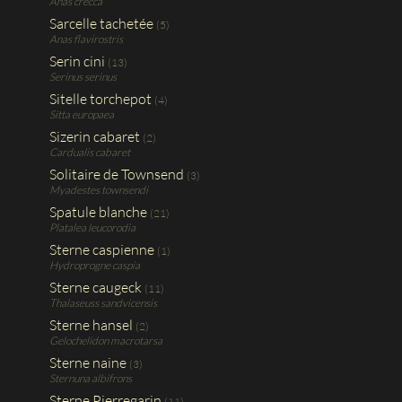
Anas crecca
Sarcelle tachetée
(5)
Anas flavirostris
Serin cini
(13)
Serinus serinus
Sitelle torchepot
(4)
Sitta europaea
Sizerin cabaret
(2)
Cardualis cabaret
Solitaire de Townsend
(3)
Myadestes townsendi
Spatule blanche
(21)
Platalea leucorodia
Sterne caspienne
(1)
Hydroprogne caspia
Sterne caugeck
(11)
Thalaseuss sandvicensis
Sterne hansel
(2)
Gelochelidon macrotarsa
Sterne naine
(3)
Sternuna albifrons
Sterne Pierregarin
(11)