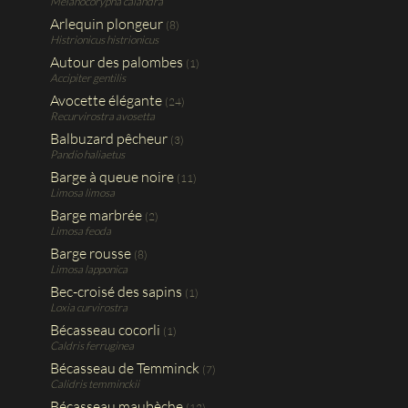
Melanocorypha calandra
Arlequin plongeur
(8)
Histrionicus histrionicus
Autour des palombes
(1)
Accipiter gentilis
Avocette élégante
(24)
Recurvirostra avosetta
Balbuzard pêcheur
(3)
Pandio haliaetus
Barge à queue noire
(11)
Limosa limosa
Barge marbrée
(2)
Limosa feoda
Barge rousse
(8)
Limosa lapponica
Bec-croisé des sapins
(1)
Loxia curvirostra
Bécasseau cocorli
(1)
Caldris ferruginea
Bécasseau de Temminck
(7)
Calidris temminckii
Bécasseau maubèche
(12)