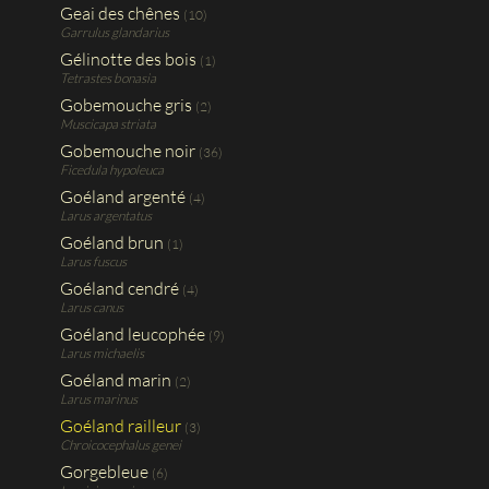
Geai des chênes
(10)
Garrulus glandarius
Gélinotte des bois
(1)
Tetrastes bonasia
Gobemouche gris
(2)
Muscicapa striata
Gobemouche noir
(36)
Ficedula hypoleuca
Goéland argenté
(4)
Larus argentatus
Goéland brun
(1)
Larus fuscus
Goéland cendré
(4)
Larus canus
Goéland leucophée
(9)
Larus michaelis
Goéland marin
(2)
Larus marinus
Goéland railleur
(3)
Chroicocephalus genei
Gorgebleue
(6)