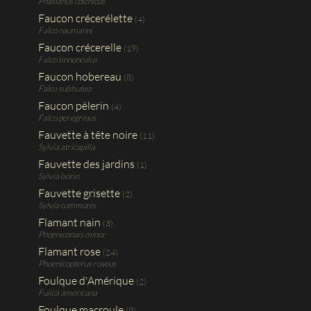
Phasianus colchicus
Faucon crécerélette
(4)
Falco naumanni
Faucon crécerelle
(19)
Falco tinnunculus
Faucon hobereau
(8)
Falco subbuteo
Faucon pèlerin
(4)
Falco peregrinus
Fauvette à tête noire
(11)
Sylvia atricapilla
Fauvette des jardins
(1)
Sylvia borin
Fauvette grisette
(2)
Sylvia communis
Flamant nain
(3)
Phoeniconais minor
Flamant rose
(24)
Phoenicopterus roseus
Foulque d'Amérique
(2)
Fulica americana
Foulque macroule
(9)