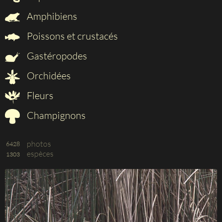
Amphibiens
Poissons et crustacés
Gastéropodes
Orchidées
Fleurs
Champignons
photos
6428
espèces
1303