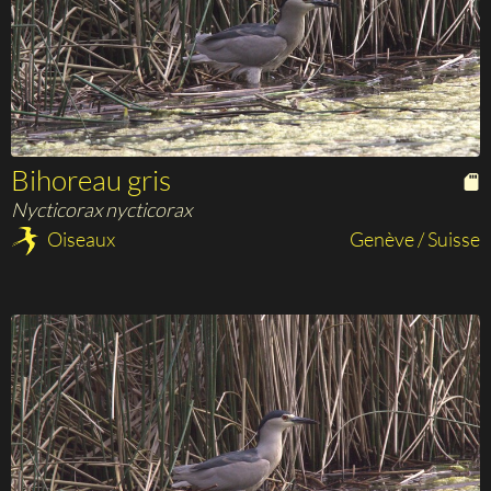
Bihoreau gris
Nycticorax nycticorax
Oiseaux
Genève / Suisse