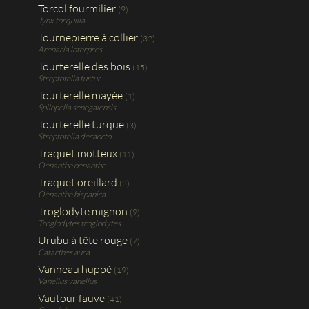
Torcol fourmilier
(9)
Jynx torquilla
Tournepierre à collier
(32)
Arenaria interpres
Tourterelle des bois
(15)
Streptotelia turtur
Tourterelle mayée
(1)
Spilopelia senegalensis
Tourterelle turque
(3)
Streptotelia decaocto
Traquet motteux
(11)
Oenanthe oenanthe
Traquet oreillard
(2)
Oenanthe hispanica
Troglodyte mignon
(9)
Troglodytes troglodytes
Urubu à tête rouge
(7)
Catarthes aura
Vanneau huppé
(19)
Vanellus vanellus
Vautour fauve
(41)