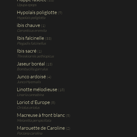
Upupa epops
Hypolaïs poliglotte
(9)
Hypolais poliglotta
ibis chauve
(1)
Geronticus eremita
Ibis falcinelle
(33)
Plegadis falcinellus
Ibis sacré
(1)
Threskiornis aethiopicus
Jaseur boréal
(13)
Bombycilla garrulus
Junco ardoisé
(4)
Junco Hyemalis
Linotte mélodieuse
(18)
Linaria cannabina
Loriot d'Europe
(8)
Oriolus oriolus
Macreuse à front blanc
(5)
Melanitta perspicillata
Marouette de Caroline
(2)
Porzana carolina