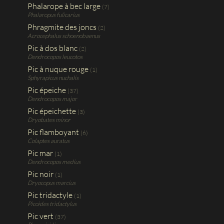
Phalarope à bec large
(7)
Phalaropus fulicarius
Phragmite des joncs
(2)
Acrocephalus schoenobaenus
Pic à dos blanc
(2)
Dendrocopos leucotos
Pic à nuque rouge
(1)
Sphyrapicus nuchalis
Pic épeiche
(37)
Dendrocopos major
Pic épeichette
(3)
Dryobates minor
Pic flamboyant
(6)
Colaptes auratus
Pic mar
(1)
Dendrocopos medius
Pic noir
(1)
Dryocopus marcius
Pic tridactyle
(1)
Picoides tridactylus
Pic vert
(37)