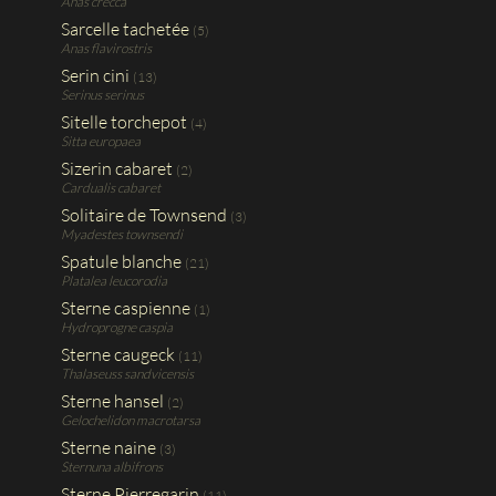
Anas crecca
Sarcelle tachetée
(5)
Anas flavirostris
Serin cini
(13)
Serinus serinus
Sitelle torchepot
(4)
Sitta europaea
Sizerin cabaret
(2)
Cardualis cabaret
Solitaire de Townsend
(3)
Myadestes townsendi
Spatule blanche
(21)
Platalea leucorodia
Sterne caspienne
(1)
Hydroprogne caspia
Sterne caugeck
(11)
Thalaseuss sandvicensis
Sterne hansel
(2)
Gelochelidon macrotarsa
Sterne naine
(3)
Sternuna albifrons
Sterne Pierregarin
(11)