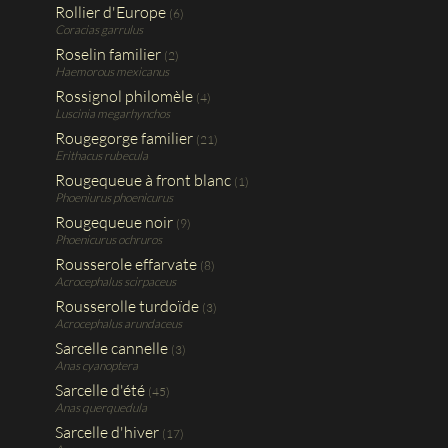
Rollier d'Europe
(6)
Coracias garrulus
Roselin familier
(2)
Haemorous mexicanus
Rossignol philomèle
(4)
Luscinia megarhynchos
Rougegorge familier
(21)
Erithacus rubecula
Rougequeue à front blanc
(1)
Phoeniurus phoenicurus
Rougequeue noir
(9)
Phoenicurus ochruros
Rousserole effarvate
(8)
Acrocephalus scirpaceus
Rousserolle turdoïde
(3)
Acrocephalus arundaceus
Sarcelle cannelle
(3)
Anas cyanoptera
Sarcelle d'été
(45)
Anas querquedula
Sarcelle d'hiver
(17)