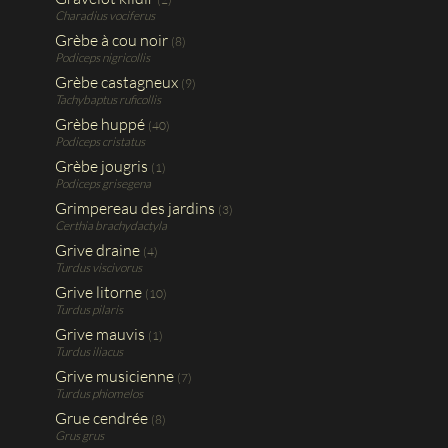
Charadius vociferus
Grèbe à cou noir
(8)
Podiceps nigricollis
Grèbe castagneux
(9)
Tachybaptus ruficollis
Grèbe huppé
(40)
Podiceps cristatus
Grèbe jougris
(1)
Podiceps grisegena
Grimpereau des jardins
(3)
Certhia brachydactyla
Grive draine
(4)
Turdus viscivorus
Grive litorne
(10)
Turdus pilaris
Grive mauvis
(1)
Turdus iliacus
Grive musicienne
(7)
Turdus phiomelos
Grue cendrée
(8)
Grus grus