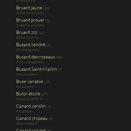
Emberiza cia
Bruant jaune
(16)
Emberiza citrinella
Bruant proyer
(4)
Emberiza calandra
Bruant zizi
(11)
Emberiza cirlus
Busard cendré
(2)
Circus pygargus
Busard des roseaux
(30)
Circus aeruginosus
Busard Saint-Martin
(9)
Circus cyaneus
Buse variable
(19)
Buteo buteo
Butor étoilé
(27)
Botaurus stellaris
Canard carolin
(4)
Aix sponsa
Canard chipeau
(5)
Anas strepera
Canard colvert
(5)