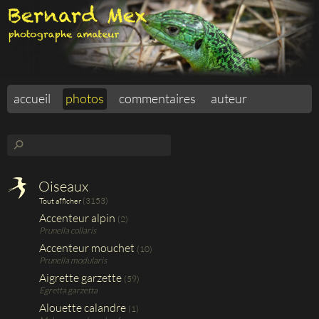
accueil
photos
commentaires
auteur
⚲
Oiseaux
(3153)
Tout afficher
Accenteur alpin
(2)
Prunella collaris
Accenteur mouchet
(10)
Prunella modularis
Aigrette garzette
(59)
Egretta garzetta
Alouette calandre
(1)