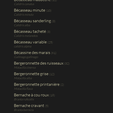
Calidris canutus
Bécasseau minute
(10)
Calidris minuta
Bécasseau sanderling
(3)
Calidris alba
Bécasseau tacheté
(3)
Calidris melanotos
Bécasseau variable
(25)
calidris alpina
Bécassine des marais
(61)
Gallinago gallinago
Bergeronnette des ruisseaux
(32)
Motacilla cinerea
Bergeronnette grise
(12)
Motacilla alba
Bergeronnette printanière
(2)
Motacilla flava
Bernache à cou roux
(18)
Branta ruficollis
Bernache cravant
(5)
Branta bernicla