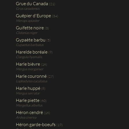
Grue du Canada
(21)
Grus canadensis
Guêpier d'Europe
(34)
Merops apiaster
Guifette noire
(3)
Clidonias niger
Gypaète barbu
(5)
Gypaetus barbatus
Harelde boréale
(9)
Clangula hyemalis
Harle bièvre
(16)
Mergus merganser
Harle couronné
(27)
Lophodytes cucullatus
Harle huppé
(8)
Mergus serrator
Harle piette
(60)
Mergellus albellus
Héron cendré
(16)
Ardea cinerea
Héron garde-boeufs
(19)