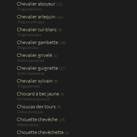
Chevalier aboyeur
(21)
Tringa nebularia
Chevalier arlequin
(14)
Tringa erythropus
Chevalier cul-blanc
(5)
Tringa ochropus
Chevalier gambette
(23)
Tringa tonatus
Chevalier grivelé
(1)
Actitis macularius
Chevalier guignette
(27)
Actitis hypoleucos
Chevalier sylvain
(5)
Tringa glareola
Chocard à bec jaune
(3)
Pyrrhocorax graculus
Choucas des tours
(5)
Coleus monedula
Chouette chevêche
(15)
Athene noctua
Chouette chevêchette
(4)