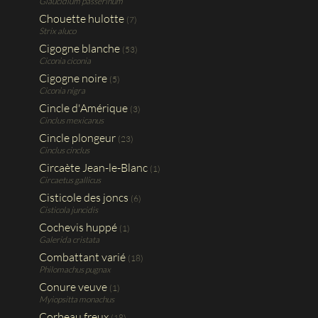
Glaucidium passerinum
Chouette hulotte
(7)
Strix aluco
Cigogne blanche
(53)
Ciconia ciconia
Cigogne noire
(5)
Ciconia nigra
Cincle d'Amérique
(3)
Cinclus mexicanus
Cincle plongeur
(23)
Cinclus cinclus
Circaète Jean-le-Blanc
(1)
Circaetus gallicus
Cisticole des joncs
(6)
Cisticola juncidis
Cochevis huppé
(1)
Galerida cristata
Combattant varié
(18)
Philomachus pugnax
Conure veuve
(1)
Myiopsitta monachus
Corbeau freux
(18)