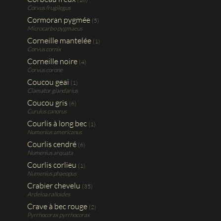
Corvus frugilegus
Cormoran pygmée
(5)
Microcarbo pygmaeus
Corneille mantelée
(1)
Corvus cornix
Corneille noire
(4)
Corvus corone
Coucou geai
(1)
Clamator glandarius
Coucou gris
(6)
Curulus canorus
Courlis à long bec
(1)
Numenius americanus
Courlis cendré
(6)
Numenius arquata
Courlis corlieu
(1)
Numenius phaeopus
Crabier chevelu
(35)
Ardeloa ralloides
Crave à bec rouge
(2)
Pyrrhocorax pyrrhocorax