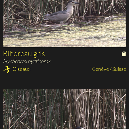
Bihoreau gris
Nycticorax nycticorax
Oiseaux
Genève / Suisse