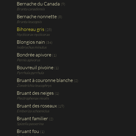
Bernache du Canada
(9)
Branta canadensis
Bernache nonnette
(8)
Branta leucopsis
Bihoreau gris
(28)
Nycticorax nycticorax
Blongios nain
(34)
Ixobrychus minutus
Bondrée apivore
(1)
Pernis apivorus
Bouvreuil pivoine
(1)
Pyrrhula pyrrhula
Bruant à couronne blanche
(2)
Zonotrichia leucophrys
Bruant des neiges
(1)
Plectrophenax nivalis
Bruant des roseaux
(19)
Emberiza schoeniclus
Bruant familier
(2)
Spizella passerina
Bruant fou
(1)