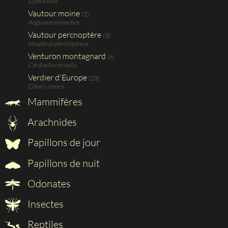
Gyps fulvus
Vautour moine
(2)
Aegypsus monachus
Vautour percnoptère
(3)
Neophron percnopterus
Venturon montagnard
(6)
Carduelis citrinella
Verdier d'Europe
(23)
Chloris chloris
Mammifères
Arachnides
Papillons de jour
Papillons de nuit
Odonates
Insectes
Reptiles