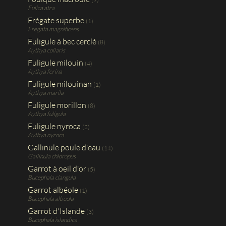
Fulica atra
Frégate superbe
(1)
Fregata magnificens
Fuligule à bec cerclé
(8)
Aythya collaris
Fuligule milouin
(4)
Aythya ferina
Fuligule milouinan
(1)
Aythya marila
Fuligule morillon
(8)
Aythya fuligula
Fuligule nyroca
(2)
Aythya nyroca
Gallinule poule d'eau
(14)
Gallinula chloropus
Garrot à oeil d'or
(5)
Bucephala clangula
Garrot albéole
(1)
Bucephala albeola
Garrot d'Islande
(3)
Bucephala islandica