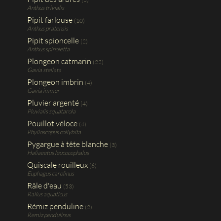
Anthus trivialis
Pipit farlouse
(10)
Anthus pratensis
Pipit spioncelle
(2)
Anthus spinoletta
Plongeon catmarin
(22)
Gavia stellata
Plongeon imbrin
(4)
Gavia immer
Pluvier argenté
(4)
Pluvialis squatarola
Pouillot véloce
(4)
Phylloscopus collybita
Pygargue à tête blanche
(3)
Haliaeetus leucocephalus
Quiscale rouilleux
(6)
Euphagus carolinus
Râle d'eau
(53)
Rallus aquaticus
Rémiz penduline
(2)
Remiz pendulinus