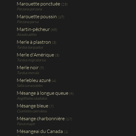
Marouette ponctuée
(23)
Porzana porzana
Marouette poussin
(19)
Porzana parva
Martin-pêcheur
(68)
Alcedo atthis
Merle à plastron
(3)
Turdus torquatus
Merle d'Amérique
(3)
Turdus migratorius
Merle noir
(9)
Turdus merula
Merlebleu azuré
(4)
Salia curuccoides
Mésange à longue queue
(6)
Aegithalos caudatus
Mésange bleue
(7)
Cyanistes caeruleus
Mésange charbonnière
(17)
Parus major
Mésangeai du Canada
(1)