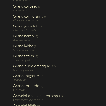
Luscinia svecica
Grand corbeau
(5)
Corvus corax
Grand cormoran
(26)
Phalacrocorax carbo
Grand gravelot
(7)
Charadius hiaticula
Grand héron
(2)
Ardea herodias
Grand labbe
(1)
Stercorarius skua
Grand tétras
(3)
Tetrao urogallus
Grand-duc d'Amérique
(12)
bubo virginianus
Grande aigrette
(51)
Ardea alba
Grande outarde
(2)
Otis tarda
Gravelot à collier interrompu
(4)
Charadrius alexandrinus
Gravelot kildir
(2)