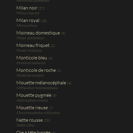
Perisoreus canadensis
Milan noir
(27)
Milvus migrans
Milan royal
(10)
Milvus milvus
Moineau domestique
(3)
Passer domesticus
Moineau friquet
(2)
Passer montanus
Monticole bleu
(4)
Monticola solitarius
Monticole de roche
(1)
Monticola saxatilis
Mouette mélanocéphale
(4)
Ichthyaetus melanocephalus
Mouette pygmée
(5)
Hydrocoleus minutus
Mouette rieuse
(7)
Chroichocephalus ridibundus
Nette rousse
(28)
Netta rufina
Oie à tête barrée
(3)