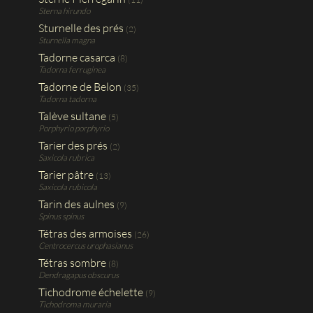
Sterna hirundo
Sturnelle des prés
(2)
Sturnella magna
Tadorne casarca
(8)
Tadorna ferruginea
Tadorne de Belon
(35)
Tadorna tadorna
Talève sultane
(5)
Porphyrio porphyrio
Tarier des prés
(2)
Saxicola rubrica
Tarier pâtre
(13)
Saxicola rubicola
Tarin des aulnes
(9)
Spinus spinus
Tétras des armoises
(26)
Centrocercus urophasianus
Tétras sombre
(8)
Dendragapus obscurus
Tichodrome échelette
(9)
Tichodroma muraria