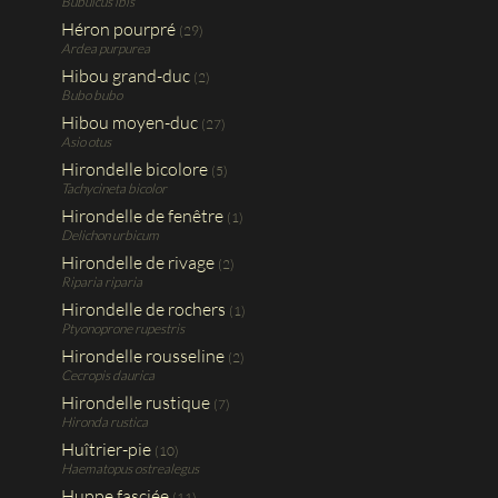
Bubulcus ibis
Héron pourpré
(29)
Ardea purpurea
Hibou grand-duc
(2)
Bubo bubo
Hibou moyen-duc
(27)
Asio otus
Hirondelle bicolore
(5)
Tachycineta bicolor
Hirondelle de fenêtre
(1)
Delichon urbicum
Hirondelle de rivage
(2)
Riparia riparia
Hirondelle de rochers
(1)
Ptyonoprone rupestris
Hirondelle rousseline
(2)
Cecropis daurica
Hirondelle rustique
(7)
Hironda rustica
Huîtrier-pie
(10)
Haematopus ostrealegus
Huppe fasciée
(11)