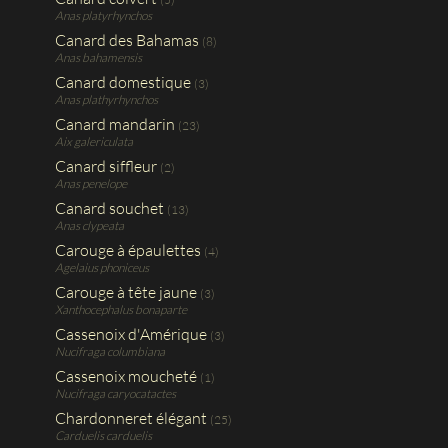
Anas platyrhynchos
Canard des Bahamas
(8)
Anas bahamensis
Canard domestique
(3)
Anas plathyrhynchos
Canard mandarin
(23)
Aix galericulata
Canard siffleur
(2)
Anas penelope
Canard souchet
(13)
Anas clypeata
Carouge à épaulettes
(4)
Agelaius phoniceus
Carouge à tête jaune
(3)
Xanthocephalus bonaparte
Cassenoix d'Amérique
(3)
Nucifraga columbiana
Cassenoix moucheté
(1)
Nucifraga caryocatactes
Chardonneret élégant
(25)
Carduelis carduelis