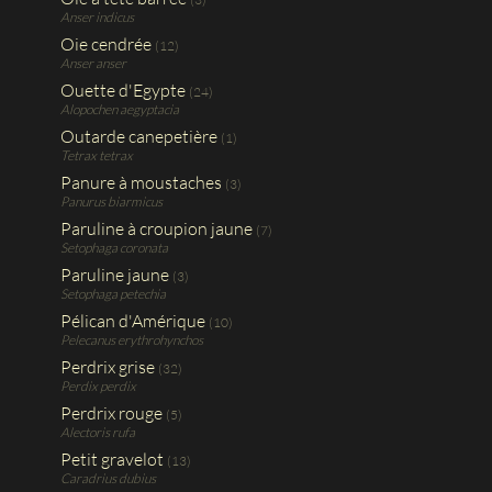
Anser indicus
Oie cendrée
(12)
Anser anser
Ouette d'Egypte
(24)
Alopochen aegyptacia
Outarde canepetière
(1)
Tetrax tetrax
Panure à moustaches
(3)
Panurus biarmicus
Paruline à croupion jaune
(7)
Setophaga coronata
Paruline jaune
(3)
Setophaga petechia
Pélican d'Amérique
(10)
Pelecanus erythrohynchos
Perdrix grise
(32)
Perdix perdix
Perdrix rouge
(5)
Alectoris rufa
Petit gravelot
(13)
Caradrius dubius