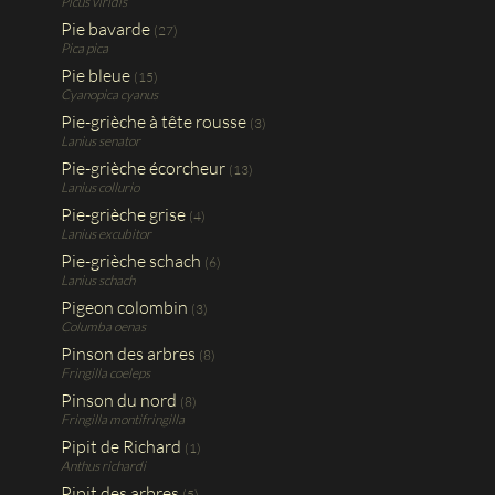
Picus viridis
Pie bavarde
(27)
Pica pica
Pie bleue
(15)
Cyanopica cyanus
Pie-grièche à tête rousse
(3)
Lanius senator
Pie-grièche écorcheur
(13)
Lanius collurio
Pie-grièche grise
(4)
Lanius excubitor
Pie-grièche schach
(6)
Lanius schach
Pigeon colombin
(3)
Columba oenas
Pinson des arbres
(8)
Fringilla coeleps
Pinson du nord
(8)
Fringilla montifringilla
Pipit de Richard
(1)
Anthus richardi
Pipit des arbres
(5)