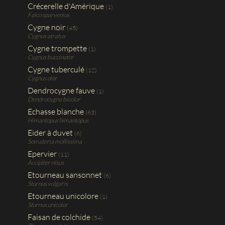
Crécerelle d'Amérique
(1)
Falco sparvenius
Cygne noir
(45)
Cygnus atratus
Cygne trompette
(1)
Cygnus buccinator
Cygne tuberculé
(12)
Cygnus olor
Dendrocygne fauve
(1)
Dendrocygna bicolor
Echasse blanche
(63)
Himantopus himantopus
Eider à duvet
(6)
Somateria mollissima
Epervier
(11)
Accipiter nisus
Etourneau sansonnet
(6)
Sturnus vulgaris
Etourneau unicolore
(1)
Sturnus unicolor
Faisan de colchide
(54)