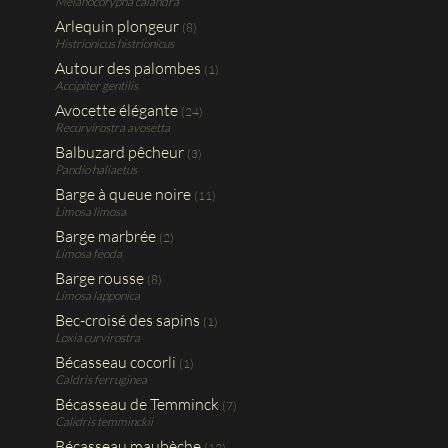
Melanocorypha calandra
Arlequin plongeur
(8)
Histrionicus histrionicus
Autour des palombes
(1)
Accipiter gentilis
Avocette élégante
(24)
Recurvirostra avosetta
Balbuzard pêcheur
(3)
Pandio haliaetus
Barge à queue noire
(11)
Limosa limosa
Barge marbrée
(2)
Limosa feoda
Barge rousse
(8)
Limosa lapponica
Bec-croisé des sapins
(1)
Loxia curvirostra
Bécasseau cocorli
(1)
Caldris ferruginea
Bécasseau de Temminck
(7)
Calidris temminckii
Bécasseau maubèche
(12)