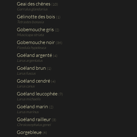
Geai des chênes
(10)
Garrulus glandarius
Gélinotte des bois
(1)
Tetrastes bonasia
Gobemouche gris
(2)
Muscicapa striata
Gobemouche noir
(36)
Ficedula hypoleuca
Goéland argenté
(4)
Larus argentatus
Goéland brun
(1)
Larus fuscus
Goéland cendré
(4)
Larus canus
Goéland leucophée
(9)
Larus michaelis
Goéland marin
(2)
Larus marinus
Goéland railleur
(3)
Chroicocephalus genei
Gorgebleue
(6)