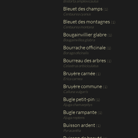
Bistorta amplexicaulus
Bleuet des champs
(1)
Centaurea cyanus
Bleuet des montagnes
(1)
Centaurea montana
Bougainvillier glabre
(1)
Bougainvillea glabra
Bourrache officinale
(1)
Borago oficinalis
Bourreau des arbres
(1)
Celastrus orbiciculatus
Bruyère carnée
(1)
Erica carnea
Bruyère commune
(1)
Calluna vulgaris
Bugle petit-pin
(1)
Ajuga chamaepitys
Bugle rampante
(1)
Ajuga reptens
Buisson ardent
(1)
Pyracantha