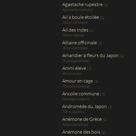
Agastache rupestre
(1)
Agastache rupestris
Ail à boule étoilée
(1)
Allium chrstophii
Ail des Indes
(1)
Allium nigrum
Alliaire officinale
(1)
Alliaria petoliata
Amandier à fleurs du Japon
(1)
Prunus glandulosa
Ammi élevé
(1)
Ammi majus
Amour en cage
(1)
Physalis alkekengi
Ancolie commune
(7)
Aquilegia vulgaris
Andromède du Japon
(1)
Pieris japonica
Anémone de Grèce
(2)
Anemone blanda
Anémone des bois
(1)