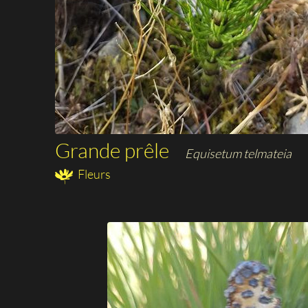
Grande prêle
Equisetum telmateia
Fleurs