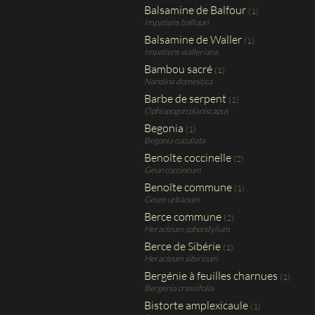
Balsamine de Balfour
(1)
Impatiens balfouri
Balsamine de Waller
(1)
Impatiens walleriana
Bambou sacré
(1)
Nandina domestica
Barbe de serpent
(1)
Ophiopogon planiscapus
Begonia
(1)
Begonia cucullata
Benoîte coccinelle
(2)
Geun coccineum
Benoîte commune
(1)
Geum urbanum
Berce commune
(2)
Heracleum sphondylium
Berce de Sibérie
(1)
Heracleum sibiricum
Bergénie à feuilles charnues
(1)
Bergenia crassifolia
Bistorte amplexicaule
(1)