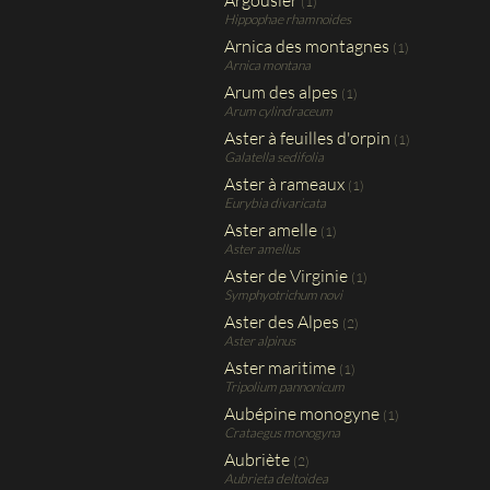
Argousier
(1)
Hippophae rhamnoides
Arnica des montagnes
(1)
Arnica montana
Arum des alpes
(1)
Arum cylindraceum
Aster à feuilles d'orpin
(1)
Galatella sedifolia
Aster à rameaux
(1)
Eurybia divaricata
Aster amelle
(1)
Aster amellus
Aster de Virginie
(1)
Symphyotrichum novi
Aster des Alpes
(2)
Aster alpinus
Aster maritime
(1)
Tripolium pannonicum
Aubépine monogyne
(1)
Crataegus monogyna
Aubriète
(2)
Aubrieta deltoidea