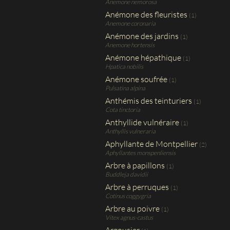
Anemone nemorosa
Anémone des fleuristes
(1)
Anemone coronaria
Anémone des jardins
(1)
Anemone hortensis
Anémone hépathique
(1)
Hpatica nobilis
Anémone soufrée
(1)
Pulsatina alpina
Anthémis des teinturiers
(1)
Cota tinctoria
Anthyllide vulnéraire
(1)
Anthyllis vulneraria
Aphyllante de Montpellier
(2)
Aphyllantes monspenliensis
Arbre à papillons
(1)
Buddleja davidii
Arbre à perruques
(1)
Cotinus coggygria
Arbre au poivre
(1)
Vitex agnus-castus