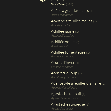
(618)
Tout afficher
Abélie à grandes fleurs
(1)
Abelia grandifolia
Acanthe à feuilles molles
(1)
Acanthus mollis
Achillée jaune
(1)
Achillea filipendula
Achillée noble
(3)
Achillea nobilis
Achillée tomenteuse
(1)
Achillea tomentosa
Aconit d'hiver
(1)
Eranthis hyemalis
Aconit tue-loup
(1)
Aconitum lycoctonum
Adenostyle à feuilles d'alliaire
(1)
Adenostyles alliariae
Agastache fenouil
(1)
Agastache foeniculum
Agastache rugueuse
(1)
Agastache rugosa