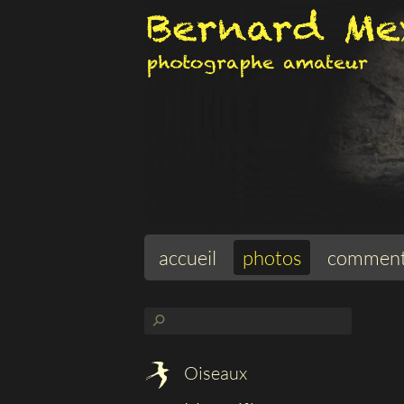
accueil
photos
comment
⚲
Oiseaux